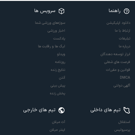
راهنما
سرویس ها
دانلود اپلیکیشن
سوژه‌های ورزشی شما
ارتباط با ما
اخبار ورزشی
تبلیغات
پادکست
درباره ما
لیگ ها و رقابت ها
ابزار توسعه دهندگان
ویدئو
فرصت های شغلی
روزنامه
قوانین و مقررات
نتایج زنده
DMCA
آنتن
آگهی دولتی
پیش بینی
پخش زنده
تیم های داخلی
تیم های خارجی
استقلال
آث میلان
پرسپولیس
اینتر میلان