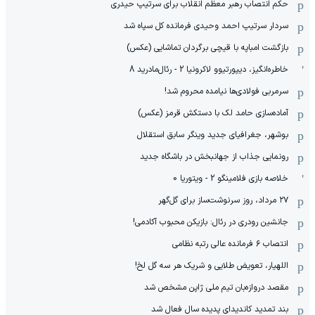
حکم انتصاب رهبر معظم انقلاب برای سرتیپ حیدری
سردار سرتیپ احمد وحیدی فرمانده کل سپاه شد
بازگشت امباپه با قیچی برگردان تماشایی (عکس)
خاطره‌انگیز، دیپورتیوو لاکرونیا 2 - رئال‌مادرید 8
سرمربی فولادی‌ها نیامده محروم شد!
آماده‌سازی حامد لک با دستکش قرمز (عکس)
بوشهر، جغرافیای جدید وینگر سابق استقلال
رونمایی جذاب از جهانبخش در باشگاه جدید
خلاصه بازی فلامینگو 2 - ویتوریا 0
۲۷ مرداد، روز سرنوشت‌ساز برای گل‌گهر
جانشین رودری در رئال: بازیکن محبوب آکادمی!
انتصاب ۶ فرمانده عالی رتبه نظامی
اللهیار، تعویض طلایی و شریک هر سه گل لخ!
مقصد دروازه‌بان تیم ملی ژاپن مشخص شد
بند تمدید کاندیدای پدیده سال فعال شد