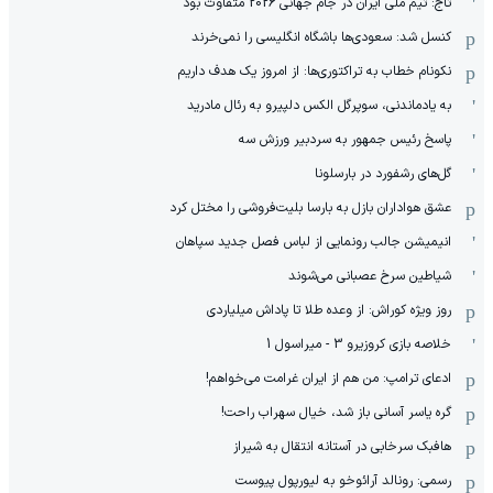
تاج: تیم ملی ایران در جام جهانی 2026 متفاوت بود
کنسل شد: سعودی‌ها باشگاه انگلیسی را نمی‌خرند
نکونام خطاب به تراکتوری‌ها: از امروز یک هدف داریم
به یادماندنی، سوپرگل الکس دلپیرو به رئال مادرید
پاسخ رئیس جمهور به سردبیر ورزش سه
گل‌های رشفورد در بارسلونا
عشق هواداران بازل به بارسا بلیت‌فروشی را مختل کرد
انیمیشن جالب رونمایی از لباس فصل جدید سپاهان
شیاطین سرخ عصبانی می‌شوند
روز ویژه کوراش: از وعده طلا تا پاداش میلیاردی
خلاصه بازی کروزیرو 3 - میراسول 1
ادعای ترامپ: من هم از ایران غرامت می‌خواهم!
گره یاسر آسانی باز شد، خیال سهراب راحت!
هافبک سرخابی در آستانه انتقال به شیراز
رسمی: رونالد آرائوخو به لیورپول پیوست