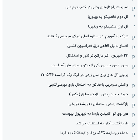
‫تمرینات باجناق‌های رئالی در کمپ تیم ملی
گل دوم فلامینگو به ویتوریا
گل اول فلامینگو به ویتوریا
شوک به آموریم: دو ستاره اصلی میلان مرخصی گرفتند
افشای دلیل قطعی برق فدراسیون کشتی!
۲۳ شهریور، آغاز ماراتن تراکتور و استقلال
رسن: ایمن حسین یکی از بهترین مهاجمان آسیاست
برترین گل های پاری سن ژرمن در لیگ یک فرانسه 2025/26
واکنش سرمربی پاختاکور به احتمال بازی پورعلی‌گنجی
خرید جدید پیکان، بازیکن سابق (عکس)
بازگشت رسمی استقلال به ریشه تاریخی
هیر وی گو: کاپیتان بارسا به لیورپول پیوست
راه بازگشت آدان به استقلال باز شد
حمله بی‌سابقه AFC، یوفا و کونکاکاف به فیفا