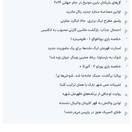
گل‌های بازیکنان بایرن مونیخ در جام جهانی 2026
‫اولین مصاحبه ستاره جدید رئال مادرید
پاسور مطرح لیگ برتری، حالا شاگرد عنایتی
احتمال جذاب: بازگشت ماشین گلزنی محبوب به انگلیس
خلاصه بازی بوتافوگو 1 - فلومیننزه 1
استارت قهرمان لیگ ملت‌ها برای یک ماموریت جدید
‫شوک به بارسلونا: رباط صلیبی وینگر جوان پاره شد!
خلاصه بازی پورتو 2 - آلورکا 0
پیاتزا برگشت: عینک جابه‌جا شد، شوخی‌ها پَر!
تمرینات مس شهر بابک با همان ترکیب آشنا
روایت اوجاقی از برنامه‌های «قهرمان شهر»
اولین واکنش به قهر کاپیتان والیبال نشسته
طلای المپیک هنوز در پاریس می‌درخشد!