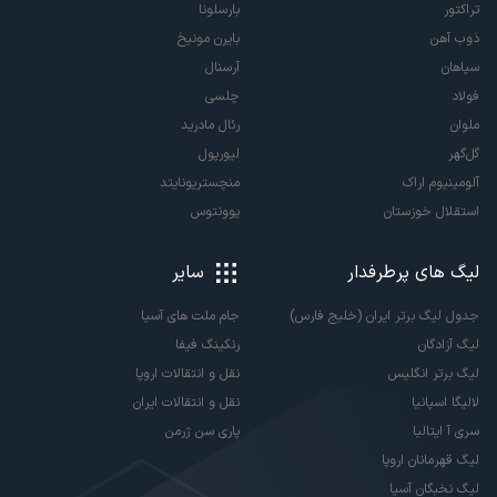
تراکتور
بارسلونا
ذوب آهن
بایرن مونیخ
سپاهان
آرسنال
فولاد
چلسی
ملوان
رئال مادرید
گل‌گهر
لیورپول
آلومینیوم اراک
منچستریونایتد
استقلال خوزستان
یوونتوس
لیگ های پرطرفدار
سایر
جدول لیگ برتر ایران (خلیج فارس)
جام ملت های آسیا
لیگ آزادگان
رنکینگ فیفا
لیگ برتر انگلیس
نقل و انتقالات اروپا
لالیگا اسپانیا
نقل و انتقالات ایران
سری آ ایتالیا
پاری سن ژرمن
لیگ قهرمانان اروپا
لیگ نخبگان آسیا