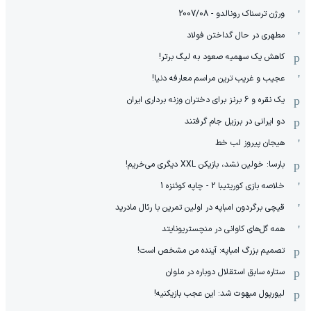
ورژن ترسناک رونالدو - 2007/08
مطهری در حال گداختن فولاد
کاهش یک سهمیه صعود به لیگ برتر!
عجیب و غریب ترین مراسم معارفه دنیا!
یک نقره و 6 برنز برای دختران وزنه برداری ایران
دو ایرانی در برزیل جام گرفتند
هیجان پیروز لب خط
بارسا: خولین نشد، بازیکن XXL دیگری می‌خریم!
خلاصه بازی کوریتیبا 2 - چاپه کوئنزه 1
قیچی برگردون امباپه در اولین تمرین با رئال مادرید
همه گل‌های کاوانی در منچستریونایتد
تصمیم بزرگ امباپه: آینده من مشخص است!
ستاره سابق استقلال دوباره در ملوان
لیورپول مبهوت شد: این عجب بازیکنیه!