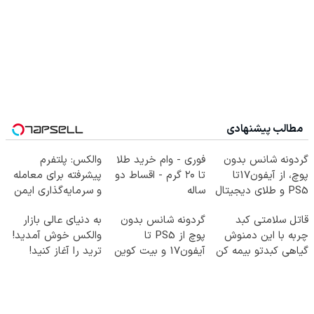
مطالب پیشنهادی
گردونه شانس بدون
فوری - وام خرید طلا
والکس: پلتفرم
پوچ، از آیفون17تا
تا ۲۰ گرم - اقساط دو
پیشرفته برای معامله
PS5 و طلای دیجیتال
ساله
و سرمایه‌گذاری ایمن
و دلار🔥
قاتل سلامتی کبد
گردونه شانس بدون
به دنیای عالی بازار
چربه با این دمنوش
پوچ از PS5 تا
والکس خوش آمدید!
گیاهی کبدتو بیمه کن
آیفون17 و بیت کوین
ترید را آغاز کنید!
🔥