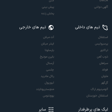
DMCA
آنتن
آگهی دولتی
پیش بینی
پخش زنده
تیم های داخلی
تیم های خارجی
استقلال
آث میلان
پرسپولیس
اینتر میلان
تراکتور
بارسلونا
ذوب آهن
بایرن مونیخ
سپاهان
آرسنال
فولاد
چلسی
ملوان
رئال مادرید
گل‌گهر
لیورپول
آلومینیوم اراک
منچستریونایتد
استقلال خوزستان
یوونتوس
لیگ های پرطرفدار
سایر