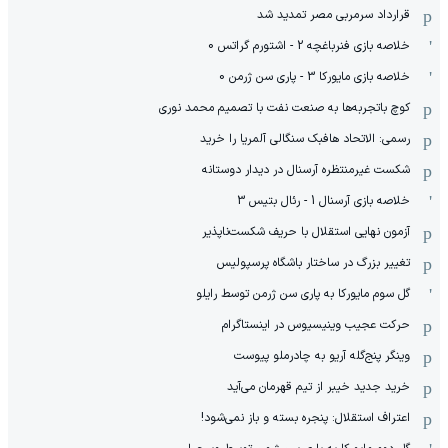
قرارداد سرمربی مصر تمدید شد
خلاصه بازی فنرباغچه 2 - اشتورم گراتس 0
خلاصه بازی مایورکا 3 - پاری سن ژرمن 0
کوچ باتجربه‌ها به صنعت نفت با تصمیم محمد نوری
رسمی: الاتحاد هافبک سنگالی آلمریا را خرید
شکست غیرمنتظره آرسنال در دیدار دوستانه
خلاصه بازی آرسنال 1 - رئال بتیس 3
آزمون نهایی استقلال با حریف شکست‌ناپذیر
تغییر بزرگ در ساختار باشگاه پرسپولیس
گل سوم مایورکا به پاری سن ژرمن توسط رایلو
حرکت عجیب وینیسیوس در اینستاگرام
وینگر پنج‌گله آریو به چادرملو پیوست
خرید جدید خیبر از تیم قهرمان می‌آید
اعتراف استقلال: پنجره بسته و باز نمی‌شود!