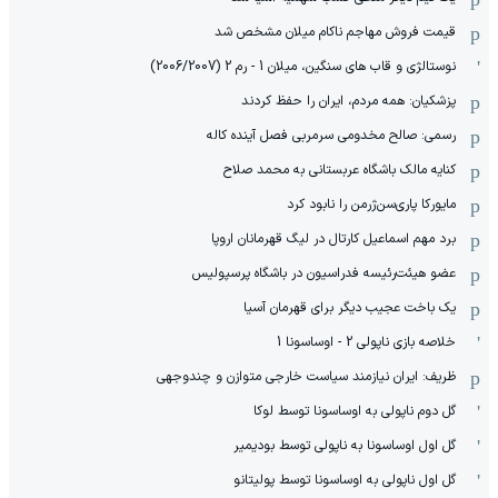
قیمت فروش مهاجم ناکام میلان مشخص شد
نوستالژی و قاب های سنگین، میلان 1 - رم 2 (2006/2007)
پزشکیان: همه مردم، ایران را حفظ کردند
رسمی: صالح مخدومی سرمربی فصل آینده کاله
کنایه مالک باشگاه عربستانی به محمد صلاح
مایورکا پاری‌سن‌ژرمن را نابود کرد
برد مهم اسماعیل کارتال در لیگ قهرمانان اروپا
عضو هیئت‌رئیسه فدراسیون در باشگاه پرسپولیس
یک باخت عجیب دیگر برای قهرمان آسیا
خلاصه بازی ناپولی 2 - اوساسونا 1
ظریف: ایران نیازمند سیاست خارجی متوازن و چندوجهی
گل دوم ناپولی به اوساسونا توسط لوکا
گل اول اوساسونا به ناپولی توسط بودیمیر
گل اول ناپولی به اوساسونا توسط پولیتانو