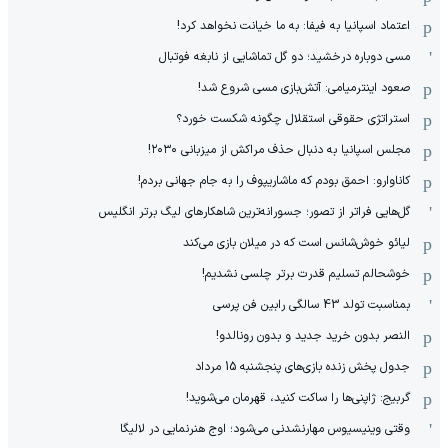
اعتماد اسپانیا به فیفا: به ما خیانت نخواهد کرد!
مسی دوباره درخشید؛ دو گل تماشایی از نابغه فوتبال
صعود اینترمیامی: آتش‌بازی مسی شروع شد!
استراتژی حقوقی استقلال چگونه شکست خورد؟
مجلس اسپانیا به دنبال حذف مراکش از میزبانی ۲۰۳۰!
کاناوارو: احمق بودم که ماشاریپوف را به جام جهانی بردم!
گل‌هایی فراتر از تصور؛ جسورانه‌ترین شاهکارهای لیگ برتر انگلیس
لیائو خوش‌شانس است که در میلان بازی می‌کند
خوشحالم تسلیم قدرت برتر چلسی نشدیم!
بمناسبت تولد 43 سالگی رابین فن پرسی
النصر بدون خرید جدید و بدون رونالدو!
جدول پخش زنده بازی‌های پنجشنبه 15 مرداد
گربیج: ژاپنی‌ها را ساکت کنید، قهرمان می‌شوید!
وقتی وینیسیوس مهارنشدنی می‌شود؛ اوج هنرنمایی در لالیگا