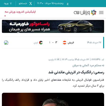
پنجشنبه ۱۵ مرداد
-
11:30
جستجو
ورود
اپلیکیشن اندروید ورزش سه
27 خرداد 1405
اتریش
3
-
1
اردن
کد:
2387491
23 خرداد 1405 ساعت 22:29
8.7K
بازدید
نه‌ محکم مرد آلمانی به میلان
رسمی: رانگنیک در اتریش ماندنی شد
فدراسیون فوتبال اتریش به شایعات هفته‌های اخیر پایان داد و قرارداد رالف رانگنیک را
برای 2 سال دیگر تمدید کرد.