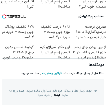
بدون قرص برای
ترمیم زخم ایرانی را
اگر این پرسشنامه رو پر
همیشه خوب کنی؟
ساخت!!!
کنی!!
(◂پرسش‌نامه رو پر
مطالب پیشنهادی
کن)
بهترین فرصت
تا 60 درصد تخفیف
60% تخفیف پوشاک
سرمایه‌گذاری‼️ با 100
ویژه جین وست +
جین وست + خرید در
هزار تومان طلا بخر‼️
خرید در4 قسط
4 قسط
از بین بردن جای زخم
این دکتر شیرازی کرم
گردونه شانس بدون
های قدیمی، فقط در 3
ترمیم زخم ایرانی را
پوچ از PS5 تا
هفته!! (بدون لیزر و
ساخت!!!
آیفون17 و بیت کوین
جراحی)
🔥
دیدگاه‌ها
لطفا قبل از ارسال دیدگاه خود، حتما
قوانین و مقررات
را مطالعه فرمایید.
جهت ارسال نظر و دیدگاه خود باید ابتدا وارد سایت شوید. جهت ورود به
سایت
اینجا
را کلیک کنید