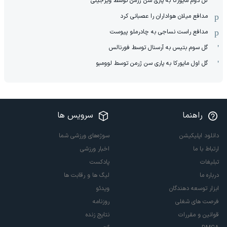
گل دوم مایورکا به پاری سن ژرمن توسط ویرجیلی
مدافع میلان هواداران را عصبانی کرد
مدافع راست نساجی به چادرملو پیوست
گل سوم بتیس به آرسنال توسط فورنالس
گل اول مایورکا به پاری سن ژرمن توسط لوومبو
راهنما
سرویس ها
دانلود اپلیکیشن
سوژه‌های ورزشی شما
ارتباط با ما
اخبار ورزشی
تبلیغات
پادکست
درباره ما
لیگ ها و رقابت ها
ابزار توسعه دهندگان
ویدئو
فرصت های شغلی
روزنامه
قوانین و مقررات
نتایج زنده