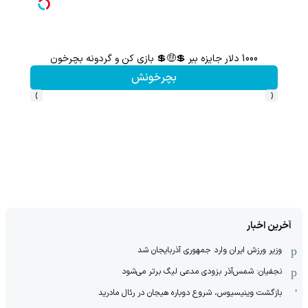
1000 دلار جایزه ببر 💲🤑💲 بازی کن و گردونه بچرخون
گردونه شانس بدون 
بچرخونش
›
‹
آخرین اخبار
وزیر ورزش ایران وارد جمهوری آذربایجان شد
نجفیان: شمس‌آذر بزودی مدعی لیگ برتر می‌شود
بازگشت وینیسیوس، شروع دوباره هیجان در رئال مادرید