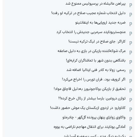
پیراهن عالیشاه در پرسپولیس ممنوع شد
دلیل انتخاب شماره عجیب صلاح در ترکیه لو رفت!
ضربه جدید اروپایی‌ها به اینفانتینو
منچستریونایتد سرمربی جدیدش را انتخاب کرد
کاراگر: جای صلاح در لیگ ترکیه نیست!
مرگ شوکه‌کننده بازیکن در بازی به دلیل صاعقه
باشگاهی بدون شهر با تماشاگران کرایه‌ای!
رسمی: زولا به کادر فنی ایتالیا اضافه شد
اگر کرویف بود، فران تورس را اخراج می‌کرد!
تحقیق از بازیکن بوکاجونیورز به‌دلیل قاچاق مواد!
توازن دروغین: بارسا بیشتر از رئال خرج کرده؟!
کاناوارو: در اردوی ازبکستان یک موش حضور داشت!
واکاوی زوایای پنهان پرونده گل‌گهر - چادرملو
آمادگی یونایتد برای انتقال مهاجم ناراضی به یووه
یک تیم دیگر مدعی کسب سهمیه آسیا شد