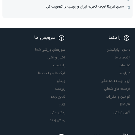
سنای آمریکا لایحه تحریم ایران و روسیه را تصویب کرد
راهنما
سرویس ها
دانلود اپلیکیشن
سوژه‌های ورزشی شما
ارتباط با ما
اخبار ورزشی
تبلیغات
پادکست
درباره ما
لیگ ها و رقابت ها
ابزار توسعه دهندگان
ویدئو
فرصت های شغلی
روزنامه
قوانین و مقررات
نتایج زنده
DMCA
آنتن
آگهی دولتی
پیش بینی
پخش زنده