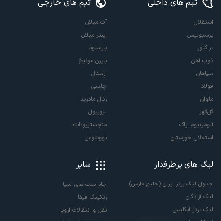
تیم های داخلی
تیم های خارجی
استقلال
آث میلان
پرسپولیس
اینتر میلان
تراکتور
بارسلونا
ذوب آهن
بایرن مونیخ
سپاهان
آرسنال
فولاد
چلسی
ملوان
رئال مادرید
گل‌گهر
لیورپول
آلومینیوم اراک
منچستریونایتد
استقلال خوزستان
یوونتوس
لیگ های پرطرفدار
سایر
جدول لیگ برتر ایران (خلیج فارس)
جام ملت های آسیا
لیگ آزادگان
رنکینگ فیفا
لیگ برتر انگلیس
نقل و انتقالات اروپا