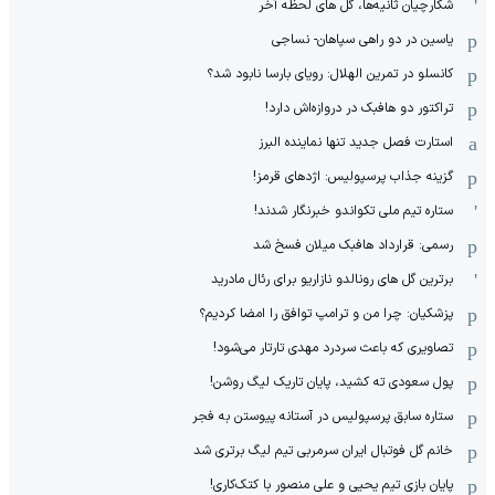
شکارچیان ثانیه‌ها، گل های لحظه آخر
یاسین در دو راهی سپاهان- نساجی
کانسلو در تمرین الهلال: رویای بارسا نابود شد؟
تراکتور دو هافبک در دروازه‌اش دارد!
استارت فصل جدید تنها نماینده البرز
گزینه جذاب پرسپولیس: اژدهای قرمز!
ستاره تیم ملی تکواندو خبرنگار شدند!
رسمی: قرارداد هافبک میلان فسخ شد
برترین گل های رونالدو نازاریو برای رئال مادرید
پزشکیان: چرا من و ترامپ توافق را امضا کردیم؟
تصاویری که باعث سردرد مهدی تارتار می‌شود!
پول سعودی ته کشید، پایان تاریک لیگ روشن!
ستاره سابق پرسپولیس در آستانه پیوستن به فجر
خانم گل فوتبال ایران سرمربی تیم لیگ برتری شد
پایان بازی تیم یحیی و علی منصور با کتک‌کاری!