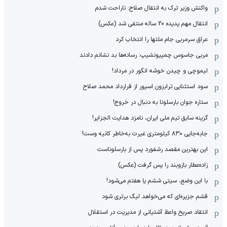
واکنش وزیر ترک به انتقال صلاح: ناراحت شدم
انتقال مهم پدیده 20 ساله منتفی شد (عکس)
عراق سرمربی جام ملتها را انتخاب کرد
مربی جاسوس چمپیونشیپ: رسانه‌ها بد نشانم دادند
لیموچی و چیدن خوشه انگور در مرداد!
سود استثنایی ترابزون اسپور از قرارداد محمد صلاح
ستاره جوان بارسلونا به دنبال در خروج!
گزینه سابق تیم ملی ایران، نامزد هدایت الجزایر!
جابه‌جایی ۸۳۰ کیلومتری غیرت به‌خاطر کانیه وست!
این بهترین مقصد رشفورد پس از بارسلوناست
زاده‌عطار بازوبند را پس گرفت (عکس)
با این وضع، سیتی ششم یا هفتم می‌شود!
قشم جزیره‌ای که می‌خواهد لیگ برتری شود
انتقاد صریح واعظ آشتیانی از مدیریت در استقلال