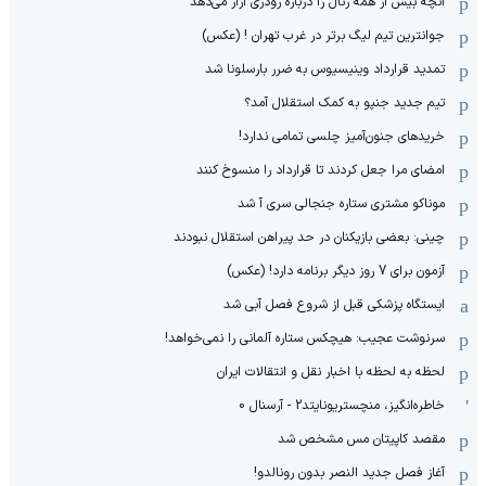
آنچه بیش از همه رئال را درباره رودری آزار می‌دهد
جوانترین تیم لیگ برتر در غرب تهران ! (عکس)
تمدید قرارداد وینیسیوس به ضرر بارسلونا شد
تیم جدید جنپو به کمک استقلال آمد؟
خریدهای جنون‌آمیز چلسی تمامی ندارد!
امضای مرا جعل کردند تا قرارداد را منسوخ کنند
موناکو مشتری ستاره جنجالی سری آ شد
چینی: بعضی بازیکنان در حد پیراهن استقلال نبودند
آزمون برای 7 روز دیگر برنامه دارد! (عکس)
ایستگاه پزشکی قبل از شروع فصل آبی شد
سرنوشت عجیب: هیچکس ستاره آلمانی را نمی‌خواهد!
لحظه به لحظه با اخبار نقل و انتقالات ایران
خاطره‌انگیز، منچستریونایتد2 - آرسنال 0
مقصد کاپیتان مس مشخص شد
آغاز فصل جدید النصر بدون رونالدو!