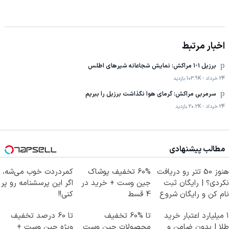
اخبار مرتبط
برزیل ۱-۱ مراکش: نمایش شجاعانه شیرهای اطلس
24 خرداد
-
103.9K
بازدید
سرمربی مراکش: گرمای هوا نگذاشت برزیل را ببریم
24 خرداد
-
20.2K
بازدید
مطالب پیشنهادی
هنوز 50 تتر رو دریافت
60% تخفیف پوشاک
کمردردت خوب می‌شه،
نکردی؟ | رایگان ثبت
جین وست + خرید در
اگر این پرسشنامه رو پر
نام کن و رایگان شروع
4 قسط
کنی!!
کن!
۱ میلیارد اعتبار خرید
تا %60 تخفیف
تا 60 درصد تخفیف
طلا | بدون ضامن و
محصولات جین وست
ویژه جین وست +