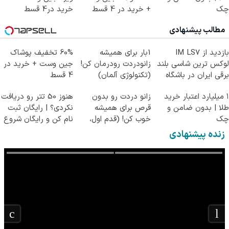
چک
+ خرید در 4 قسط
خرید در4 قسط
مطالب پیشنهادی
بازدید از IM LS7
1بار برای همیشه
60% تخفیف پوشاک
لوکس ترین شاسی بلند
زانودردت رودرمان کن!
جین وست + خرید در
برقی ایران در باشگاه
(تکنولوژی آلمان)
4 قسط
انقلاب
◂پرسشنامه▸
۱ میلیارد اعتبار خرید
زانو دردت رو بدون
هنوز 50 تتر رو دریافت
طلا | بدون ضامن و
قرص برای همیشه
نکردی؟ | رایگان ثبت
چک
خوب کن! (قدم اول،
نام کن و رایگان شروع
پرسش‌نامه)
کن!
زنده پیشنهادی