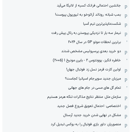
جانشین احتمالی فرانک کسیه از لالیگا می‌آید
بمب شبانه: رونالد آرائوخو به لیورپول پیوست!
شکست‌ناپذیرترین تیم آسیا
نیمار سه بار تا نزدیکی پیوستن به رئال پیش رفت
برترین لحظات موتو GP در سال 2026
دو خرید بعدی پرسپولیس مشخص شدند
خاطره انگیز، یوونتوس 2 - بایرن مونیخ 1 (2005)
اولین کارت قرمز نسل زد فوتبال جهان!
میزبان جدید سوپرجام اسپانیا کجاست؟
تمام گل های مسی در جام های جهانی
سازمان ملل: منتظر نتایج مذاکرات تنگه هرمز هستیم
اختصاصی: احتمال تعویق شروع فصل جدید
مشکل در نهایی شدن خرید جدید آرسنال
منصوریان: داور بازی فوتبال را به بوکس تبدیل کرد