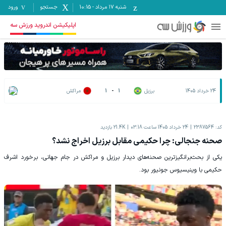
شنبه ۱۷ مرداد
-
10:15
جستجو
ورود
اپلیکیشن اندروید ورزش سه
24 خرداد 1405
برزیل
1
-
1
مراکش
کد:
2387564
24 خرداد 1405 ساعت 03:18
21.4K
بازدید
صحنه جنجالی: چرا حکیمی مقابل برزیل اخراج نشد؟
یکی از بحث‌برانگیزترین صحنه‌های دیدار ‌برزیل و ‌مراکش در جام جهانی، برخورد ‌اشرف
حکیمی با ‌وینیسیوس جونیور بود.