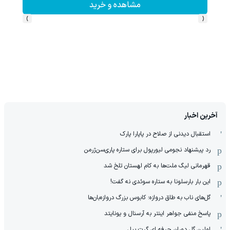
مشاهده و خرید
›
‹
آخرین اخبار
استقبال دیدنی از صلاح در پاپارا پارک
رد پیشنهاد نجومی لیورپول برای ستاره پاری‌سن‌ژرمن
قهرمانی لیگ ملت‌ها به کام لهستان تلخ شد
این بار بارسلونا به ستاره سوئدی نه گفت!
گل‌های ناب به طاق دروازه؛ کابوس بزرگ دروازه‌بان‌ها
پاسخ منفی جواهر اینتر به آرسنال و یونایتد
اولین گل دوران حرفه ای گرت بیل