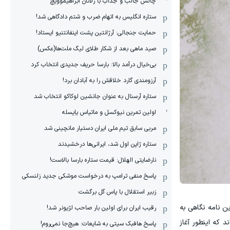
چالش جالب و جذاب با زلاتان ابراهیموویچ
ستاره انگلیس به اتهام ضرب و شتم دادگاهی شد!
حمایت جنجالی: آرژانتین پشت اینفانتنیو ایستاد!
صید ماهی بعد از شکار طلای لیگ ملت‌ها(عکس)
بی‌خیال درآمد بالا: بارسا حریف جدیدی انتخاب کرد
آرزومندی گارد خلاقش را به آبادان برد!
ستاره آرسنال به عنوان جانشین لوکاکو انتخاب شد
اولین تمرین نیوکسل و ماتیاس یایسله
مربی سابق تیم ملی ایران دستیار مانچینی شد
ستاره ژاپن اول شد، ایرانی‌ها درخشیدند
نارضایتی الهلال: قیمت ستاره بارسا بالاست!
پاسخ منفی ترامپ به درخواست موشکی جدید زلنسکی
زبیر استقلال با پاس گل برگشت
ین نامه نگاهی به
رقیب ایران برای اولین بار صاحب لژیونر شد!
 که اینطور آغاز
پاسخ هافبک سیتی به شایعات: هیچ‌جا نمی‌روم!