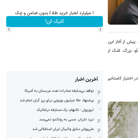
شامپو جلبک اسپیرولینا)
۱ میلیارد اعتبار خرید طلا | بدون ضامن و چک
کلیک کن!
›
‹
پیش از آغاز این
و، بزرگ، اشک از
ر اختیار کاستانیر
آخرین اخبار
توقف بی‌سابقه صادرات نفت عربستان به آمریکا
پیشنهاد ۱۵۰ میلیون یورویی برای پرز گران تمام شد
لیورپول - تاتنهام؛ یک مسابقه دراماتیک
نبرد نابرابر: مسی به رونالدو نمی‌رسد
ملی‌پوش سابق والیبال ایران استقلالی شد