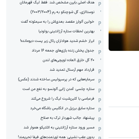
هدف اصلی بایرن مشخص شد: فقط لیگ قهرمانان
نوستالژی، گل شوچنکو به رم (2003/2004)
خولین آلوارز مقصد بعدی‌اش را به سیمئونه گفت
بهترین لحظات ستاره آرژانتینی بولونیا
ابراز خشم شدید هواداران رئال زیر پست دیومانده!
جدول پخش زنده بازی‌های جمعه 16 مرداد
20 گل خارق العاده توپچی‌های لندن
قرارداد مهم آرسنال تمدید شد
سرمایه‌هایی که در پرسپولیس ساخته شدند (عکس)
ستاره چلسی: آمدن ژابی آلونسو به نفع من است
فرعباسی با کلین‌شیت لیگ را شروع می‌کند
ستاره سابق برزیل در انگلیس باشگاه می‌خرد
پیشنهاد جالب شهردار ترک به صلاح
مسیر ورود ستاره آرژانتینی به اتلتیکو هموار شد
بدون عقب نشینی: همه تورنمنت‌های فیفا تحریمند!