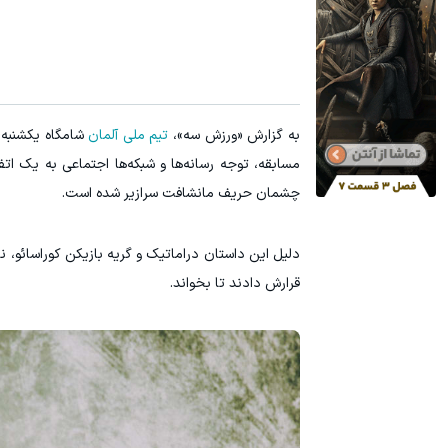
جای این پک تقویت موی جلبک توی حمومت خالیه!45%تخفیف
هنوز 50 تتر رو دریافت نکردی؟ | رایگان ثبت نام کن و رایگان شروع کن!
خرید محصول
به گزارش «ورزش سه»،
تیم ملی آلمان
شامگاه یکشنبه 
مسابقه، توجه رسانه‌ها و شبکه‌ها اجتماعی به یک ات
چشمان حریف مانشافت سرازیر شده است.
دلیل این داستان دراماتیک و گریه بازیکن کوراسائو، 
قرارش دادند تا بخواند.