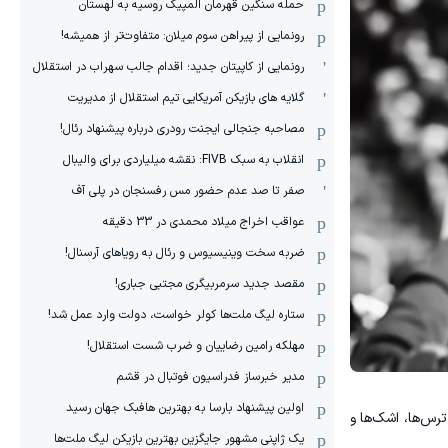
حمله سنگین قهرمان المپیک روسیه به لهستان
رونمایی از پیراهن سوم میلان: متفاوت‌تر از همیشه!
رونمایی از کاپیتان جدید؛ اقدام جالب سهراب در استقلال
گلایه های بازیکن آمریکایی تیم استقلال از مدیریت
مصاحبه جنجالی ایجنت رودری درباره پیشنهاد رئال!
انقلاب به سبک FIVB: نقشه میلیاردی برای والیبال
صفر تا صد عدم حضور مس رفسنجان در پلی آف
عواقب اخراج میلاد محمدی در 33 دقیقه
ضربه سخت وینیسیوس و رئال به رویاهای آرسنال!
مقصد جدید سرمربیگری مجتبی جباری!
ستاره لیگ ملت‌ها کولر خواست، دولت وارد عمل شد!
مهلکه رامین رضاییان و ضرب شست استقلال!
مدیر خبرساز فدراسیون فوتبال در قشم
اولین پیشنهاد بارسا به بهترین هافبک جهان رسید
رس‌ها، اشک‌ها و
یک ژاپنی مشهور جایگزین بهترین بازیکن لیگ ملت‌ها