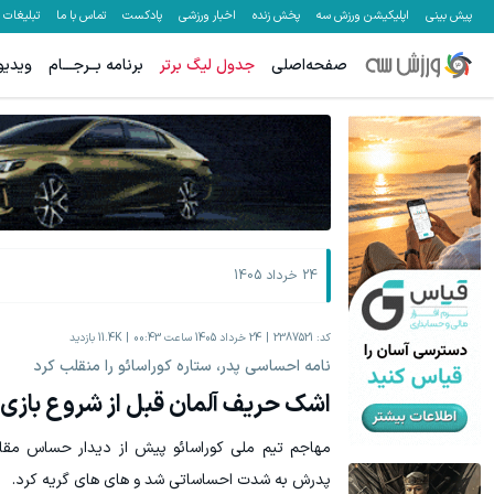
پیش بینی
اپلیکیشن ورزش سه
پخش زنده
اخبار ورزشی
پادکست
تماس با ما
تبلیغات
صفحه‌اصلی
جدول لیگ برتر
برنامه بــرجـــام
ویدیو
هنوز 50 تتر رو دریافت نکردی؟ | رایگان ثبت نام کن و رایگان شروع کن!
به بزرگترین جش
دریافت 50 تتر !
24 خرداد 1405
کد:
2387521
24 خرداد 1405 ساعت 00:43
11.4K
بازدید
نامه احساسی پدر، ستاره کوراسائو را منقلب کرد
اشک‌ حریف آلمان قبل از شروع بازی 
مهاجم تیم ملی کوراسائو پیش از دیدار حساس مقابل
پدرش به شدت احساساتی شد و های های گریه کرد.