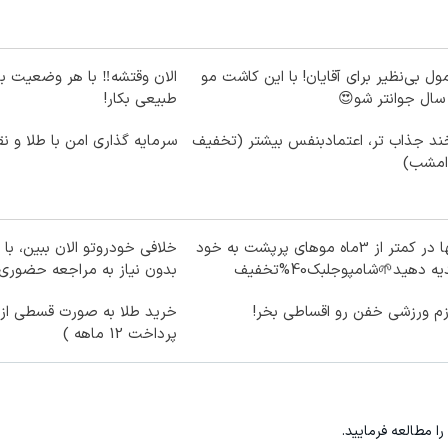
ول بی‌نظیر برای آقایان! با این کاشت مو
الان وقتشه‼️ با هر وضعیت ب
طبیعی بکار!
ند جذاب تر، اعتمادبنفس بیشتر (تخفیف
سرمایه گذاری امن با طلا و نق
 امشب)
تنها در کمتر از 3ماه موهای پرپشت به خود
خلافی خودروتو الان ببین، با 
ه دهید🌱شامپوجلبک40%تخفیف
بدون نیاز به مراجعه حضوری
زم ورزشی خفن رو اقساطی بخر!
خرید طلا به صورت قسطی از د
پرداخت 12 ماهه )
را مطالعه فرمایید.