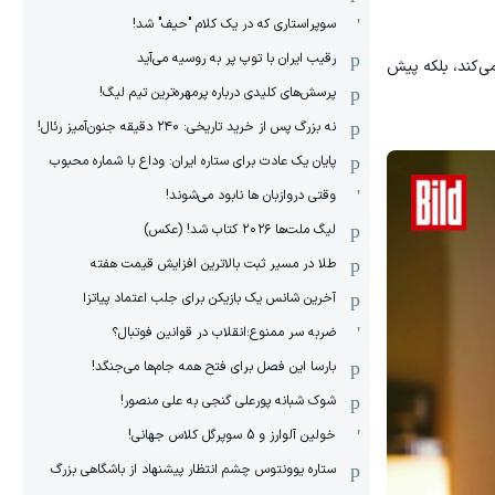
سوپراستاری که در یک کلام "حیف" شد!
رقیب ایران با توپ پر به روسیه می‌آید
می‌کند، بلکه پیش
پرسش‌های کلیدی درباره پرمهره‌ترین تیم لیگ!
نه بزرگ پس از خرید تاریخی: ۲۴۰ دقیقه جنون‌آمیز رئال!
پایان یک عادت برای ستاره ایران: وداع با شماره محبوب
وقتی دروازبان ها نابود می‌شوند!
لیگ ملت‌ها ٢٠٢۶ کتاب شد! (عکس)
طلا در مسیر ثبت بالاترین افزایش قیمت هفته
آخرین شانس یک بازیکن برای جلب اعتماد پیاتزا
ضربه سر ممنوع؛انقلاب در قوانین فوتبال؟
بارسا این فصل برای فتح همه جام‌ها می‌جنگد!
شوک شبانه پورعلی گنجی به علی منصور!
خولین آلوارز و 5 سوپرگل کلاس جهانی!
ستاره یوونتوس چشم انتظار پیشنهاد از باشگاهی بزرگ