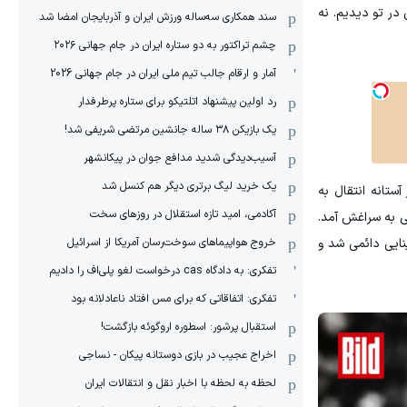
در تو دیدیم. نه
سند همکاری سه‌ساله‌ ‌ورزش ایران و آذربایجان امضا شد
چشم تراکتور به دو ستاره ایران در جام جهانی ۲۰۲۶
آمار و ارقام جالب تیم ملی ایران در جام جهانی 2026
رد اولین پیشنهاد اتلتیکو برای ستاره پرطرفدار
یک بازیکن ۳۸ ساله جانشین مرتضی شریفی شد!
آسیب‌دیدگی شدید مدافع جوان در پیکانشهر
یک خرید لیگ برتری دیگر هم کنسل شد
ه دوران حرفه‌ای او را یادآوری می‌کند. در سال ۲۰۱۷ کاستانیر در آستانه انتقال به
آکادمی، امید تازه استقلال در روزهای سخت
ی به سراغش آمد.
خروج هواپیماهای سوخت‌رسان آمریکا از اسرائیل
نایی دائمی شد و
تفکری: به دادگاه cas درخواست لغو پلی‌اف را دادیم
تفکری: اتفاقاتی که برای مس افتاد ناعادلانه بود
استقبال پرشور: اسطوره اروگوئه بازگشت!
اخراج عجیب در بازی دوستانه پیکان - نساجی
لحظه به لحظه با اخبار نقل و انتقالات ایران