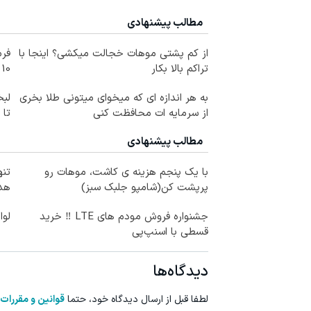
مطالب پیشنهادی
از کم پشتی موهات خجالت میکشی؟ اینجا با
فرم
تراکم بالا بکار
10 سال جوانتر شو😍
به هر اندازه ای که میخوای میتونی طلا بخری
لبخ
از سرمایه ات محافظت کنی
تا
مطالب پیشنهادی
با یک پنجم هزینه ی کاشت، موهات رو
پرپشت کن(شامپو جلبک سبز)
هدی
جشنواره فروش مودم های LTE ‼️ خرید
لوا
قسطی با اسنپ‌پی
دیدگاه‌ها
لطفا قبل از ارسال دیدگاه خود، حتما
قوانین و مقررات