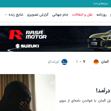
سوژه‌های شما
روزنامه
نقل و انتقالات
جام جهانی
گزارش تصویری
نتایج زنده
نواره ایمپلنت تهران خوش اومدید! | فقط ۲۵ میلیون !
جای بخیه داری؟؟ فقط در 3 هفته ترمیمش کن!😍
رزرورایگان نوبت
کلیک کن!
آلمان
7
-
1
کوراسائو
درآمد!
 آلمان با خواندن نامه‌ای از سوی