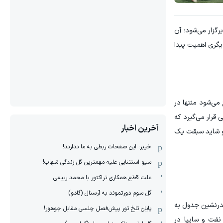
رگزار می‌شود؛ آن
یگری اهمیت پیدا
ی‌شود منتها در
قرار می‌گیرد که
آخرین اخبار
 و شاید سبقت یک
خیبر: این صفحات ربطی به ما ندارند!
سیو استثنایی علیه مهمترین گل زندگی شهاب!
علت قطع همکاری تراکتور با محمد ربیعی
گل سوم دورتموند به آرسنال (گادو)
صدرنشین جدول به
پایان تلخ تور پیش‌فصل چلسی مقابل جوهور!
فت و سایپا در