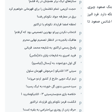
ستاره‌های لیگ برتر همچنان در راه قشم!
ر جنگ صعود چیزی
حجت کریمی: تمام تلاشمان را برای قهرمانی خواهیم کرد
دارد. فرد البرز
برق در معارفه جواد نکونام رفت!
ها شانس صعود تا
لحظه امضا قرارداد نکونام با تراکتور
انتخاب نکردن پیرلو بهترین تصمیمی بود که گرفتم!
هافبک باتجربه در انتظار تصمیم نهایی محرم
پاسخ رسمی تراکتور به شایعه محمد قربانی
فرید امیری به شایعات پایان داد(عکس)
گل اول دورتموند به آرسنال (ایناسیو)
سیتی 3-1 اتلتیکو | مرموش قهرمان سئول
تیم لیگ دویی خارج از کشور اردو می‌زند!
سیدحسین بدون گل خورده به لیگ رسید!
خلاصه بازی منچسترسیتی 3 - اتلتیکومادرید 1
انگشت قرمز نکونام پای قرارداد تراکتور
حرف زدن از رودری بی‌احترامی به بقیه است!