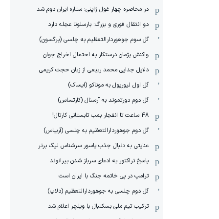
در محاصره چهار غول ژاپنی: ستاره ایران دوم شد
دو انتقال فوری و بزرگ: بارسلونا عجله دارد
گل سوم جوهوردارالتعظیم به چلسی (برگسون)
واکنش پژمان درستکار به احتمال اخراج جوان
دلایل جدایی محمد ربیعی از زبان حجت کریمی
گل اول لیورپول به موناکو (ایساک)
گل دوم دورتموند به آرسنال (کارتساس)
48 ساعت تا انفجار بمب تابستانی کارتال!
گل دوم جوهوردارالتعظیم به چلسی (آریباس)
عنایتی به دنبال جذب پاسور سرشناس لیگ برتر
پاسخ تراکتور به ادعای سرباز شدن بیرانوند
ترامپ در پی خاتمه جنگ با ایران است
گل دوم چلسی به جوهوردارالتعظیم (دلاپ)
ترکیب تیم ملی بسکتبال با ویلچر اعلام شد