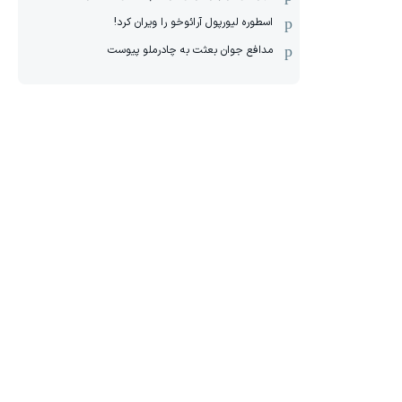
اسطوره لیورپول آرائوخو را ویران کرد!
مدافع جوان بعثت به چادرملو پیوست