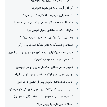
گل اول موناکو به لیورپول (گولووین)
گل اول آرسنال به دورتموند (نوانری)
خلاصه بازی جوهوردارالتعظیم 3 - چلسی 3
مارسکا: جمعه منتظر رودری در تمرین سیتی هستم!
نکونام: انتخاب تراکتور بسیار شیرین بود
رونمایی از یک برکناری: سانسور عجیب دبیرکل!
سقوط وحشتناک به تونل هنگام شادی پس از گل!
درخواست خبرنگاران برای حضور هواداران در محل تمرین
گل دوم لیورپول به موناکو (ویرتز)
تغییر خاص مدافع استقلال برای بازی در تیم ملی
اولین تغییر نام و لوگو در فصل جدید فوتبال ایران
اولین صحبت‌های نکونام پس از حضور در تراکتور
حجت کریمی: تمام تلاشمان را برای قهرمانی خواهیم کرد
گل سوم چلسی به جوهوردارالتعظیم (گل به خودی)
خداداد خبرنگارها را بیرون کرد!