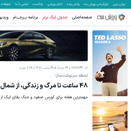
پیش بینی
اپلیکیشن ورزش سه
پخش زنده
اخبار ورزشی
پادکست
تماس با ما
تبلیغات
صفحه‌اصلی
جدول لیگ برتر
برنامه بــرجـــام
ویدیو
کد:
2387749
24 خرداد 1405 ساعت 19:31
8.2K
بازدید
لحظه سرنوشت‌ساز؛
48 ساعت تا مرگ و زندگی، از شمال تا جنوب!
مهمترین هفته برای کورس صعود و جنگ بقای لیگ از را