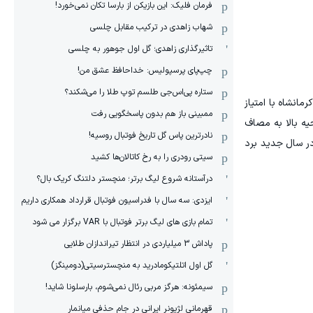
فرمان فلیک: این بازیکن از بارسا تکان نمی‌خورد!
شهاب زاهدی در ترکیب مقابل چلسی
تاثیرگذاری زاهدی؛ گل اول جوهور به چلسی
چپ‌پای پرسپولیس: خداحافظ عشق من!
ستاره پی‌اس‌جی طلسم توپ طلا را می‌شکند؟
رمانشاه با امتیاز
ممبینی باز هم بدون پاسخگویی رفت
ه بالا به مصاف
نادر‌ترین پاس گل تاریخ فوتبال روسیه!
در سال جدید برد
سیتی رودری را به رخ کاتالان‌ها کشید
درآستانه شروع لیگ برتر؛ منچستر دلتنگ کریک بال؟
ایزدی: سه سال با فدراسیون فوتبال قرارداد همکاری داریم
تمام بازی های لیگ برتر فوتبال با VAR برگزار می شود
پاداش 3 میلیاردی در انتظار تیراندازان طلایی
گل اول اتلتیکومادرید به منچسترسیتی(دومینگز)
سیمئونه: هرگز مربی رئال نمی‌شوم، بارسلونا شاید!
قهرمانی لژیونر ایرانی در جام حذفی میانمار