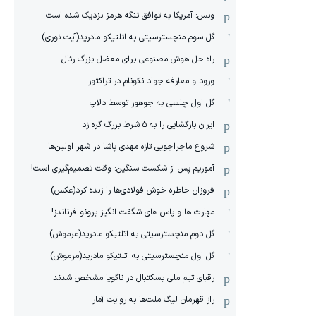
ونس: آمریکا به توافق تنگه هرمز نزدیک شده است
گل سوم منچسترسیتی به اتلتیکو مادرید(آیت نوری)
راه حل هوش مصنوعی برای معضل بزرگ رئال
ورود و معارفه جواد نکونام در تراکتور
گل اول چلسی به جوهور توسط دلاپ
ایران بازگشایی را به ۵ شرط بزرگ گره زد
شروع ماجراجویی تازه مهدی پاشا در شهر اولین‌ها
آموریم پس از شکست سنگین: وقت تصمیم‌گیری است!
فروزان خاطره خوش فولادی‌ها را زنده کرد(عکس)
مهارت ها و پاس های شگفت انگیز برونو فرناندز!
گل دوم منچسترسیتی به اتلتیکو مادرید(مرموش)
گل اول منچسترسیتی به اتلتیکو مادرید(مرموش)
رقبای تیم ملی بسکتبال در ناگویا مشخص‌ شدند
راز قهرمان لیگ ملت‌ها به روایت آمار