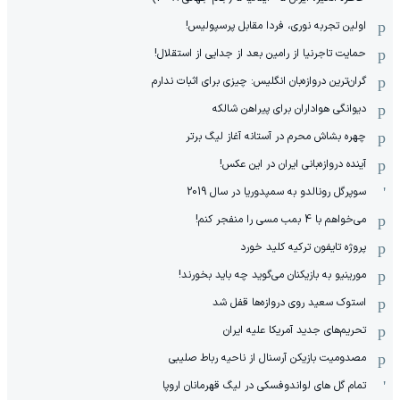
اولین تجربه نوری، فردا مقابل پرسپولیس!
حمایت تاجرنیا از رامین بعد از جدایی از استقلال!
گران‌ترین دروازه‌بان انگلیس: چیزی برای اثبات ندارم
دیوانگی هواداران برای پیراهن شالکه
چهره بشاش محرم در آستانه آغاز لیگ برتر
آینده دروازه‌بانی ایران در این عکس!
سوپرگل رونالدو به سمپدوریا در سال 2019
می‌خواهم با 4 بمب مسی را منفجر کنم!
پروژه تایفون ترکیه کلید خورد
مورینیو به بازیکنان می‌گوید چه باید بخورند!
استوک سعید روی دروازه‌ها قفل شد
تحریم‌های جدید آمریکا علیه ایران
مصدومیت بازیکن آرسنال از ناحیه رباط صلیبی
تمام گل های لواندوفسکی در لیگ قهرمانان اروپا