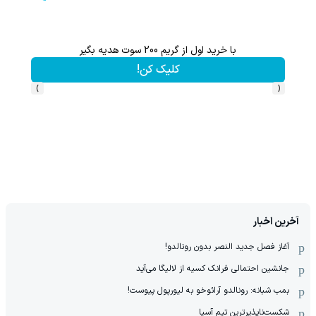
با خرید اول از گریم 200 سوت هدیه بگیر
هنوز 50 تتر رو دریافت نکردی؟ | رایگان ثبت نام کن و رایگان شروع کن!
کلیک کن!
›
‹
آخرین اخبار
آغاز فصل جدید النصر بدون رونالدو!
جانشین احتمالی فرانک کسیه از لالیگا می‌آید
بمب شبانه: رونالدو آرائوخو به لیورپول پیوست!
شکست‌ناپذیرترین تیم آسیا