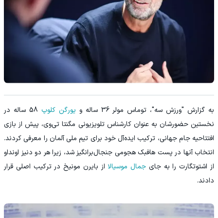
به گزارش "ورزش سه"، توماس مولر 36 ساله و
یورگن کلوپ
58 ساله در
نخستین حضورشان به عنوان کارشناس تلویزیونی مگنتا تی‌وی، پیش از بازی
افتتاحیه جام جهانی، ترکیب ایده‌آل خود برای تیم ملی آلمان را معرفی کردند.
انتخاب آنها در پست هافبک هجومی جنجال‌برانگیز شد، زیرا هر دو دنیز اونداو
از اشتوتگارت را به جای
جمال موسیالا
از بایرن مونیخ در ترکیب اصلی قرار
دادند.