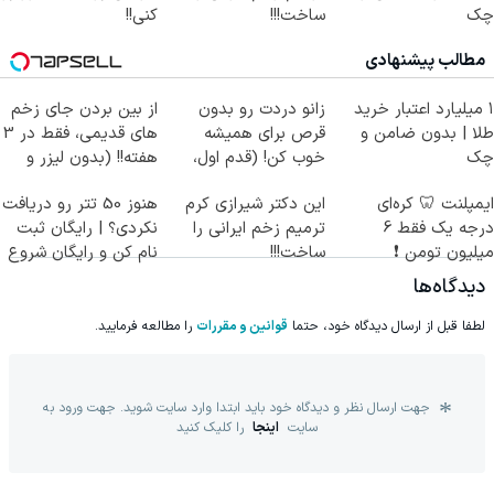
چک
ساخت!!!
کنی!!
مطالب پیشنهادی
۱ میلیارد اعتبار خرید
زانو دردت رو بدون
از بین بردن جای زخم
طلا | بدون ضامن و
قرص برای همیشه
های قدیمی، فقط در 3
چک
خوب کن! (قدم اول،
هفته!! (بدون لیزر و
پرسش‌نامه)
جراحی)
ایمپلنت 🦷 کره‌ای
این دکتر شیرازی کرم
هنوز 50 تتر رو دریافت
درجه یک فقط 6
ترمیم زخم ایرانی را
نکردی؟ | رایگان ثبت
میلیون تومن ❗
ساخت!!!
نام کن و رایگان شروع
کن!
دیدگاه‌ها
لطفا قبل از ارسال دیدگاه خود، حتما
قوانین و مقررات
را مطالعه فرمایید.
جهت ارسال نظر و دیدگاه خود باید ابتدا وارد سایت شوید. جهت ورود به
سایت
اینجا
را کلیک کنید