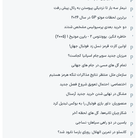
نیمار سه بار تا نزدیکی پیوستن به رئال پیش رفت
برترین لحظات موتو GP در سال 2026
دو خرید بعدی پرسپولیس مشخص شدند
خاطره انگیز، یوونتوس 2 - بایرن مونیخ 1 (2005)
اولین کارت قرمز نسل زد فوتبال جهان!
میزبان جدید سوپرجام اسپانیا کجاست؟
تمام گل های مسی در جام های جهانی
سازمان ملل: منتظر نتایج مذاکرات تنگه هرمز هستیم
اختصاصی: احتمال تعویق شروع فصل جدید
مشکل در نهایی شدن خرید جدید آرسنال
منصوریان: داور بازی فوتبال را به بوکس تبدیل کرد
شکارچیان ثانیه‌ها، گل های لحظه آخر
یاسین در دو راهی سپاهان- نساجی
کانسلو در تمرین الهلال: رویای بارسا نابود شد؟