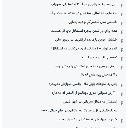
مربی مطرح اسپانیایی در آستانه دستیاری سهراب
سه غایب احتمالی استقلال در هفته نخست لیگ
ناشناس مثل شمس‌آذرِ وحید رضایی
همه برای باز شدن پنجره استقلال پای کار هستند
خشایار آخرین بازمانده گرگانی‌ها در اردوی ملی
کادوی تولد 40 سالگی آدان: بازگشت به استقلال!
تصمیم طارمی جدی است!
مومنی: رامین کمک‌های استقلال را یادش نرود
40 احتمال پوشکاش 2026
ژابی به شایعات پایان داد: چلسی دروازبان نمی‌خرد
۳۲ روز متوالی: دوری رونالدو از النصر ادامه دارد
استقلال به دنبال میزبانی در شهر قدس
به یادماندنی، گل زامبروتا به اوکراین در جام جهانی 2006
خیبر با چهار گل به استقبال لیگ برتر رفت