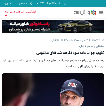
شنبه ۱۷ مرداد
-
01:37
جستجو
ورود
اپلیکیشن اندروید ورزش سه
کد:
2387726
24 خرداد 1405 ساعت 17:42
16K
بازدید
مشکلی با موسیالا ندارم
کلوپ جواب داد: سوء تفاهم شد آقای ماتئوس
بحث و جدل پیرامون موضوع موسیالا در میان هواداران و کارشناسان به شدت جریان دارد.
این حرف را یورگن کلوپ زده است.