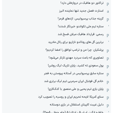
تراکتور دو هافبک در دروازه‌اش دارد!
استارت فصل جدید تنها نماینده البرز
گزینه جذاب پرسپولیس: اژدهای قرمز!
ستاره تیم ملی تکواندو خبرنگار شدند!
رسمی: قرارداد هافبک میلان فسخ شد
برترین گل های رونالدو نازاریو برای رئال مادرید
پزشکیان: چرا من و ترامپ توافق را امضا کردیم؟
تصاویری که باعث سردرد مهدی تارتار می‌شود!
پول سعودی ته کشید، پایان تاریک لیگ روشن!
ستاره سابق پرسپولیس در آستانه پیوستن به فجر
خانم گل فوتبال ایران سرمربی تیم لیگ برتری شد
پایان بازی تیم یحیی و علی منصور با کتک‌کاری!
سنای آمریکا لایحه تحریم ایران و روسیه را تصویب کرد
دلیل غیبت کاپیتان استقلال در بازی دوستانه
خاطره انگیز، ایران 5 - ایتالیا 5 (جام جهانی 2008)