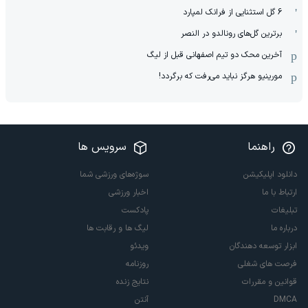
6 گل استثنایی از فرانک لمپارد
برترین گل‌های رونالدو در النصر
آخرین محک دو تیم اصفهانی قبل از لیگ
مورینیو هرگز نباید می‌رفت که برگردد!
راهنما
سرویس ها
دانلود اپلیکیشن
سوژه‌های ورزشی شما
ارتباط با ما
اخبار ورزشی
تبلیغات
پادکست
درباره ما
لیگ ها و رقابت ها
ابزار توسعه دهندگان
ویدئو
فرصت های شغلی
روزنامه
قوانین و مقررات
نتایج زنده
DMCA
آنتن