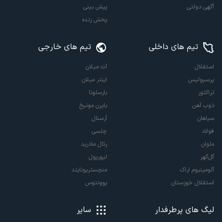
آگهی دولتی
پیش بینی
پخش زنده
تیم های داخلی
تیم های خارجی
استقلال
آث میلان
پرسپولیس
اینتر میلان
تراکتور
بارسلونا
ذوب آهن
بایرن مونیخ
سپاهان
آرسنال
فولاد
چلسی
ملوان
رئال مادرید
گل‌گهر
لیورپول
آلومینیوم اراک
منچستریونایتد
استقلال خوزستان
یوونتوس
لیگ های پرطرفدار
سایر