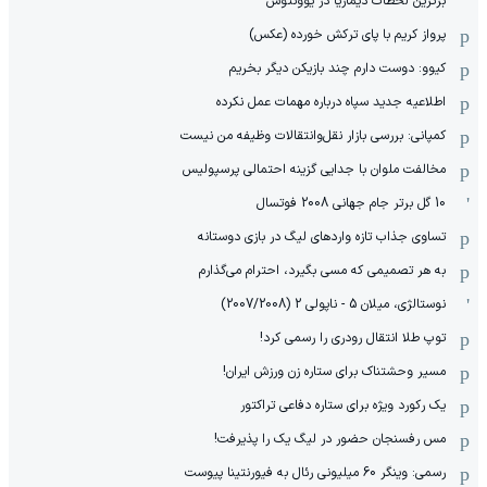
برترین لحظات دیماریا در یوونتوس
پرواز کریم با پای ترکش خورده (عکس)
کیوو: دوست دارم چند بازیکن دیگر بخریم
اطلاعیه جدید سپاه درباره مهمات عمل نکرده
کمپانی: بررسی بازار نقل‌وانتقالات وظیفه من نیست
مخالفت ملوان با جدایی گزینه احتمالی پرسپولیس
10 گل برتر جام جهانی 2008 فوتسال
تساوی جذاب تازه واردهای لیگ در بازی دوستانه
به هر تصمیمی که مسی بگیرد، احترام می‌گذارم
نوستالژی، میلان 5 - ناپولی 2 (2007/2008)
توپ طلا انتقال رودری را رسمی کرد!
مسیر وحشتناک برای ستاره زن ورزش ایران!
یک رکورد ویژه برای ستاره دفاعی تراکتور
مس رفسنجان حضور در لیگ یک را پذیرفت!
رسمی: وینگر 60 میلیونی رئال به فیورنتینا پیوست