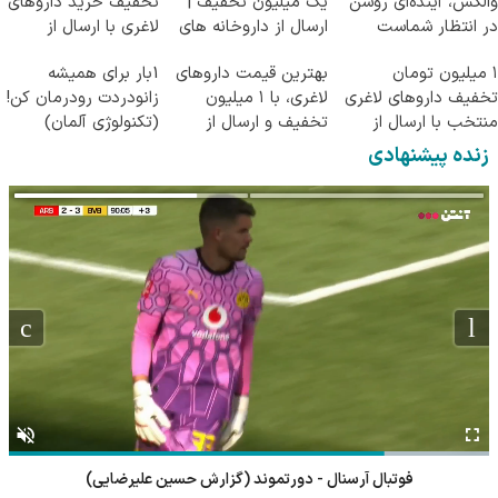
والکس، آینده‌ای روشن
یک میلیون تخفیف |
تخفیف خرید داروهای
در انتظار شماست
ارسال از داروخانه های
لاغری با ارسال از
معتبر
داروخانه و پک یخ!
۱ میلیون تومان
بهترین قیمت داروهای
1بار برای همیشه
تخفیف داروهای لاغری
لاغری، با ۱ میلیون
زانودردت رودرمان کن!
منتخب با ارسال از
تخفیف و ارسال از
(تکنولوژی آلمان)
داروخانه نزدیکت
داروخانه‌
◂پرسشنامه▸
زنده پیشنهادی
فوتبال آرسنال - دورتموند (گزارش حسین علیرضایی)