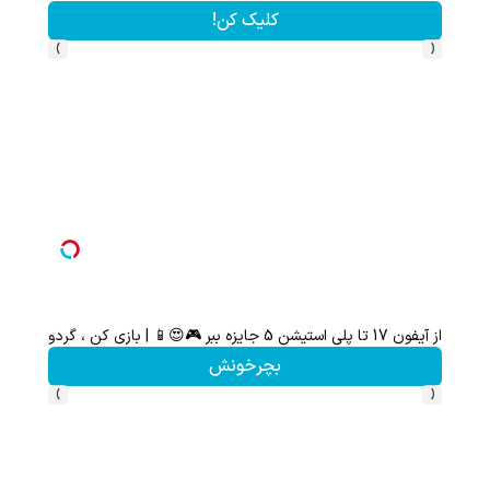
کلیک کن!
›
‹
از آیفون 17 تا پلی استیشن 5 جایزه ببر 🎮😍📱 | بازی کن ، گردونه بچرخون
از آیفون 17 تا پلی استیشن 5 🎮😍📱 | گردونه بچرخون جای
بچرخونش
›
‹