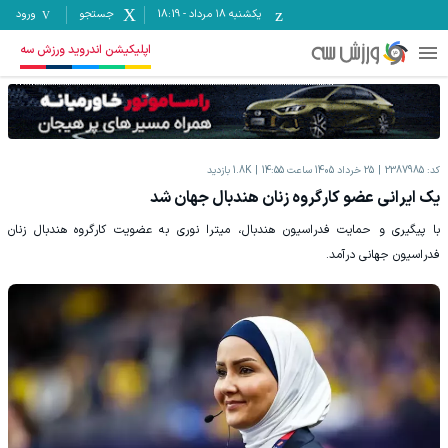
یکشنبه ۱۸ مرداد
-
18:19
جستجو
ورود
اپلیکیشن اندروید ورزش سه
کد:
2387985
25 خرداد 1405 ساعت 14:55
1.8K
بازدید
یک ایرانی عضو کارگروه زنان هندبال جهان شد
با پیگیری و حمایت فدراسیون هندبال، میترا نوری به عضویت کارگروه هندبال زنان
فدراسیون جهانی درآمد.