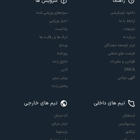
راهنما
سرویس ها
دانلود اپلیکیشن
سوژه‌های ورزشی شما
ارتباط با ما
اخبار ورزشی
تبلیغات
پادکست
درباره ما
لیگ ها و رقابت ها
ابزار توسعه دهندگان
ویدئو
فرصت های شغلی
روزنامه
قوانین و مقررات
نتایج زنده
DMCA
آنتن
آگهی دولتی
پیش بینی
پخش زنده
تیم های داخلی
تیم های خارجی
استقلال
آث میلان
پرسپولیس
اینتر میلان
تراکتور
بارسلونا
ذوب آهن
بایرن مونیخ