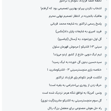
لحظه امضا قرارداد نکونام با تراکتور
انتخاب نکردن پیرلو بهترین تصمیمی بود که گرفتم!
هافبک باتجربه در انتظار تصمیم نهایی محرم
پاسخ رسمی تراکتور به شایعه محمد قربانی
فرید امیری به شایعات پایان داد(عکس)
گل اول دورتموند به آرسنال (ایناسیو)
سیتی 3-1 اتلتیکو | مرموش قهرمان سئول
تیم لیگ دویی خارج از کشور اردو می‌زند!
سیدحسین بدون گل خورده به لیگ رسید!
خلاصه بازی منچسترسیتی 3 - اتلتیکومادرید 1
انگشت قرمز نکونام پای قرارداد تراکتور
حرف زدن از رودری بی‌احترامی به بقیه است!
ونس: آمریکا به توافق تنگه هرمز نزدیک شده است
گل سوم منچسترسیتی به اتلتیکو مادرید(آیت نوری)
راه حل هوش مصنوعی برای معضل بزرگ رئال