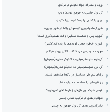
ورود و معارفه جواد نکونام در تراکتور
گل اول چلسی به جوهور توسط دلاپ
ایران بازگشایی را به ۵ شرط بزرگ گره زد
شروع ماجراجویی تازه مهدی پاشا در شهر اولین‌ها
آموریم پس از شکست سنگین: وقت تصمیم‌گیری است!
فروزان خاطره خوش فولادی‌ها را زنده کرد(عکس)
مهارت ها و پاس های شگفت انگیز برونو فرناندز!
گل دوم منچسترسیتی به اتلتیکو مادرید(مرموش)
گل اول منچسترسیتی به اتلتیکو مادرید(مرموش)
رقبای تیم ملی بسکتبال در ناگویا مشخص‌ شدند
راز قهرمان لیگ ملت‌ها به روایت آمار
فرمان فلیک: این بازیکن از بارسا تکان نمی‌خورد!
شهاب زاهدی در ترکیب مقابل چلسی
تاثیرگذاری زاهدی؛ گل اول جوهور به چلسی