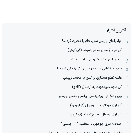
آخرین اخبار
اولتراهای پاریس سوپرجام را تحریم کردند!
گل دوم آرسنال به دورتموند (گیوکرش)
خیبر: این صفحات ربطی به ما ندارند!
سیو استثنایی علیه مهمترین گل زندگی شهاب!
علت قطع همکاری تراکتور با محمد ربیعی
گل سوم دورتموند به آرسنال (گادو)
پایان تلخ تور پیش‌فصل چلسی مقابل جوهور!
گل اول موناکو به لیورپول (گولووین)
گل اول آرسنال به دورتموند (نوانری)
خلاصه بازی جوهوردارالتعظیم 3 - چلسی 3
مارسکا: جمعه منتظر رودری در تمرین سیتی هستم!