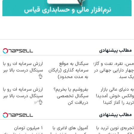
مطالب پیشنهادی
مس، نقره، نفت و گاز؛
سیگنال به موقع
ارزش سرمایه ات رو با
چهار دارایی جهانی در
سرمایه گذاری (رایگان
سینگال درست بالا ببر
یک سبد
به مدت محدود)
👌
به دنیای عالی بازار
بفروشیم یا بخریم؟
ارزش سرمایه ات رو با
والکس خوش آمدید!
سیگنال تخصصی
سینگال درست بالا ببر
ترید را آغاز کنید!
دریافت کن
👌✅
مطالب پیشنهادی
تجربه‌ی نوین ترید با
آمپول های لاغری با
1 میلیون تومان