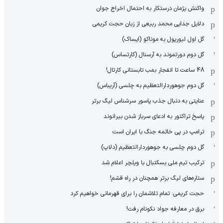
واکنش پژمان درستکار به احتمال اخراج جوان
دلایل جدایی محمد ربیعی از زبان حجت کریمی
گل اول لیورپول به موناکو (ایساک)
گل دوم دورتموند به آرسنال (کارتساس)
48 ساعت تا انفجار بمب تابستانی کارتال!
گل دوم جوهوردارالتعظیم به چلسی (آریباس)
عنایتی به دنبال جذب پاسور سرشناس لیگ برتر
پاسخ تراکتور به ادعای سرباز شدن بیرانوند
ترامپ در پی خاتمه جنگ با ایران است
گل دوم چلسی به جوهوردارالتعظیم (دلاپ)
ترکیب تیم ملی بسکتبال با ویلچر اعلام شد
ستاره‌های لیگ برتر همچنان در راه قشم!
حجت کریمی: تمام تلاشمان را برای قهرمانی خواهیم کرد
برق در معارفه جواد نکونام رفت!