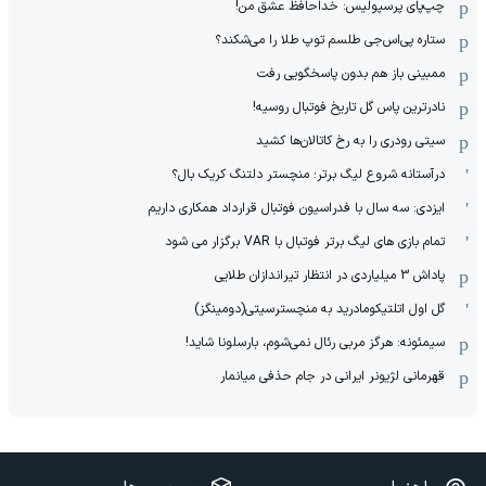
چپ‌پای پرسپولیس: خداحافظ عشق من!
ستاره پی‌اس‌جی طلسم توپ طلا را می‌شکند؟
ممبینی باز هم بدون پاسخگویی رفت
نادر‌ترین پاس گل تاریخ فوتبال روسیه!
سیتی رودری را به رخ کاتالان‌ها کشید
درآستانه شروع لیگ برتر؛ منچستر دلتنگ کریک بال؟
ایزدی: سه سال با فدراسیون فوتبال قرارداد همکاری داریم
تمام بازی های لیگ برتر فوتبال با VAR برگزار می شود
پاداش 3 میلیاردی در انتظار تیراندازان طلایی
گل اول اتلتیکومادرید به منچسترسیتی(دومینگز)
سیمئونه: هرگز مربی رئال نمی‌شوم، بارسلونا شاید!
قهرمانی لژیونر ایرانی در جام حذفی میانمار