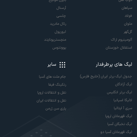
سپاهان
آرسنال
فولاد
چلسی
ملوان
رئال مادرید
گل‌گهر
لیورپول
آلومینیوم اراک
منچستریونایتد
استقلال خوزستان
یوونتوس
لیگ های پرطرفدار
سایر
جدول لیگ برتر ایران (خلیج فارس)
جام ملت های آسیا
لیگ آزادگان
رنکینگ فیفا
لیگ برتر انگلیس
نقل و انتقالات اروپا
لالیگا اسپانیا
نقل و انتقالات ایران
سری آ ایتالیا
پاری سن ژرمن
لیگ قهرمانان اروپا
لیگ نخبگان آسیا
لیگ قهرمانان آسیا دو