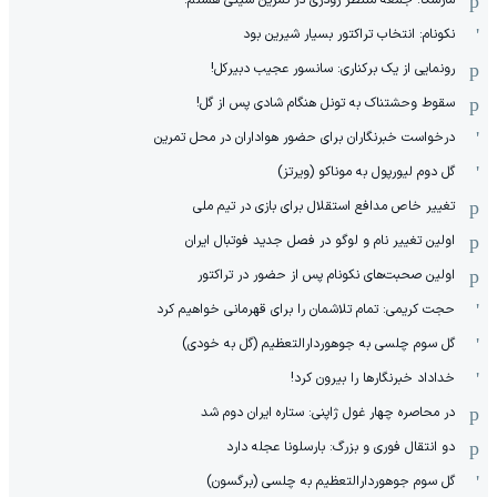
نکونام: انتخاب تراکتور بسیار شیرین بود
رونمایی از یک برکناری: سانسور عجیب دبیرکل!
سقوط وحشتناک به تونل هنگام شادی پس از گل!
درخواست خبرنگاران برای حضور هواداران در محل تمرین
گل دوم لیورپول به موناکو (ویرتز)
تغییر خاص مدافع استقلال برای بازی در تیم ملی
اولین تغییر نام و لوگو در فصل جدید فوتبال ایران
اولین صحبت‌های نکونام پس از حضور در تراکتور
حجت کریمی: تمام تلاشمان را برای قهرمانی خواهیم کرد
گل سوم چلسی به جوهوردارالتعظیم (گل به خودی)
خداداد خبرنگارها را بیرون کرد!
در محاصره چهار غول ژاپنی: ستاره ایران دوم شد
دو انتقال فوری و بزرگ: بارسلونا عجله دارد
گل سوم جوهوردارالتعظیم به چلسی (برگسون)