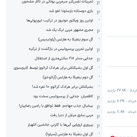
‏تمرینات نفس‌گیر سرمربی یونانی در تالار مشحون
بازی دوستانه بارسلونا لغو شد
اولین روز ویکتور مونیوز در ترکیب لیورپولی‌ها
مجری مشهور مربی لیگ یک شد
گل سوم بنفیکا به هارتس (پاولیدیس)
اولین تمرین پرسپولیس در بازگشت از ترکیه
جدایی سنتر ۲۱۸ سانتی‌متری از استقلال
گل اول بشیکتاش برابر هرادک کرالوو توسط کلیچسوی
گل دوم بنفیکا به هارتس (آرائوخو)
بشیکتاش برابر هرادک کرالوو 10 نفره شد!
-
27.8K
بازدید
کاظمیان: جدایی از پرسپولیس سخت بود
-
8.3K
بازدید
بیخیال جذب مهاجم: فقط توافق با رامین رضاییان!
-
11.8K
بازدید
مربی سابق میلان از دنیا رفت
پیروزی اروپایی آبی‌ها با گلزنی جانشین اللهیار
گل اول بنفیکا به هارتس (سیلوا)