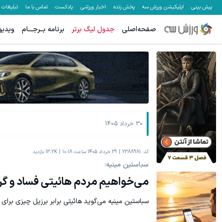
پیش بینی
اپلیکیشن ورزش سه
پخش زنده
اخبار ورزشی
پادکست
تماس با ما
تبلیغات
صفحه‌اصلی
جدول لیگ برتر
برنامه بــرجـــام
ویدیو
30 خرداد 1405
کد:
2388981
29 خرداد 1405 ساعت 10:18
13.2K
بازدید
سباستین مینیه:
می‌خواهیم مردم هائیتی فساد و گر
سباستین مینیه می‌گوید هائیتی برابر برزیل چیزی برای