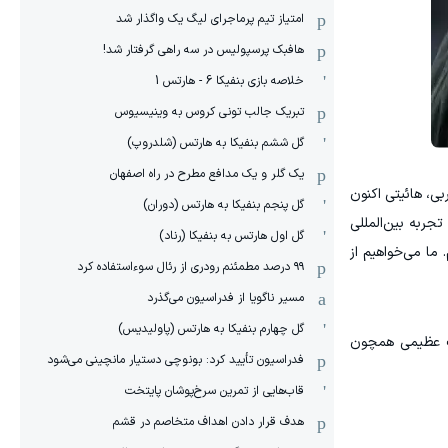
امتیاز تیم پرماجرای لیگ یک واگذار شد
هافبک پرسپولیس در سه راهی گرفتار شد!
خلاصه بازی بنفیکا 6 - هارتس 1
تبریک جالب تونی کروس به وینیسیوس
گل ششم بنفیکا به هارتس (شلدروپ)
یک گلر و یک مدافع مطرح در راه اصفهان
ه این مربی، هائیتی اکنون
گل پنجم بنفیکا به هارتس (دوران)
هبود ببخشد: «ما تجربه بین‌المللی
گل اول هارتس به بنفیکا (رناد)
 ما می‌خواهیم از
۹۹ درصد مطمئنم رودری از رئال سوءاستفاده کرد
مسیر ناگویا از فدراسیون می‌گذرد
گل چهارم بنفیکا به هارتس (پاولیدیس)
ات عظیمی همچون
فدراسیون تأیید کرد: بونوچی دستیار مانچینی می‌شود
قاب‌هایی از تمرین سرخ‌پوشان پایتخت
هدف قرار دادن اهداف متخاصم در قشم