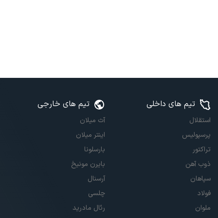
تیم های داخلی
تیم های خارجی
استقلال
آث میلان
پرسپولیس
اینتر میلان
تراکتور
بارسلونا
ذوب آهن
بایرن مونیخ
سپاهان
آرسنال
فولاد
چلسی
ملوان
رئال مادرید