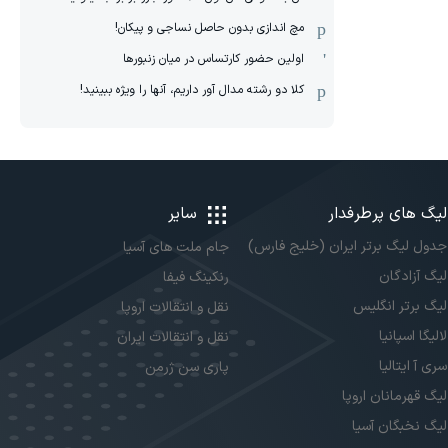
مچ اندازی بدون حاصل نساجی و پیکان!
اولین حضور کارتساس در میان زنبورها
کلا دو‌ رشته مدال آور داریم، آنها را ویژه ببینید!
لیگ های پرطرفدار
سایر
جدول لیگ برتر ایران (خلیج فارس)
جام ملت های آسیا
لیگ آزادگان
رنکینگ فیفا
لیگ برتر انگلیس
نقل و انتقالات اروپا
لالیگا اسپانیا
نقل و انتقالات ایران
سری آ ایتالیا
پاری سن ژرمن
لیگ قهرمانان اروپا
لیگ نخبگان آسیا