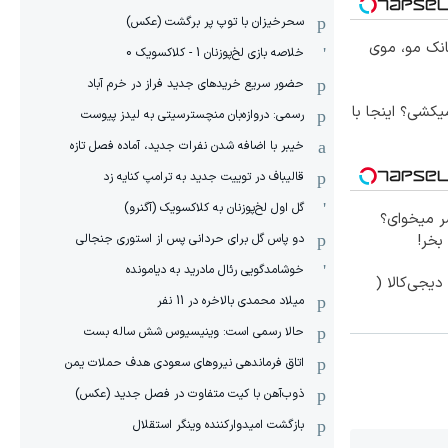
سحرخیزان با توپ پر برگشت (عکس)
انک مو، موی
خلاصه بازی لخ‌پوزنان 1 - کلاکسویک 0
حضور سریع خریدهای جدید فراز در خرم آباد
کشی؟ اینجا با
رسمی: دروازه‌بان منچسترسیتی به لیدز پیوست
خیبر با اضافه شدن نفرات جدید، آماده فصل تازه
قالیباف در توییت جدید به ترامپ کنایه زد
گل اول لخ‌پوزنان به کلاکسویک (آگنرو)
 میخوای؟
دو پاس گل برای حردانی پس از استوری جنجالی
بخر!
خوشامدگویی رئال مادرید به دیامونده
یجی‌کالا (
میلاد محمدی بالاخره در 11 نفر
حالا رسمی است: وینیسیوس شش ساله بست
اتاق فرماندهی نیروهای سعودی هدف حملات یمن
ذوب‌آهن با کیت متفاوت در فصل جدید (عکس)
بازگشت امیدوارکننده وینگر استقلال