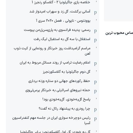
خلاصه بازی جاگیلونیا 2 - گلاسکو رنجرز 1
آسانی برگشت، گل زد و سهراب امیدوار شد
یوونتوس - ناپولی ، فصل 2020 سری آ
رسمی: پدیده فرانسوی به پاری‌سن‌ژرمن پیوست
استقلال با سه گل به استقبال لیگ رفت
مراسم گرامیداشت روز خبرنگار و رونمایی از کیت ذوب
آهن
اعلام رضایت ترامپ از روند مسائل مربوط به ایران
گل دوم جاگیلونیا به گلاسکورنجرز
حفظ رکوردهای جهانی دو ستاره وزنه برداری
حمله نیروهای اسرائیلی به خبرنگار پرس‌تی‌وی
پاسخ گل‌به‌خودی، گل‌به‌خودی بود!
چرا رودری به پیشنهاد رئال نه گفت؟
رئیس دوچرخه سواری ایران در جلسه مهم کنفدراسیون
آسیا
گل به خودی؛ گل اول گلاسکورنجرز برابر جاگیلونیا