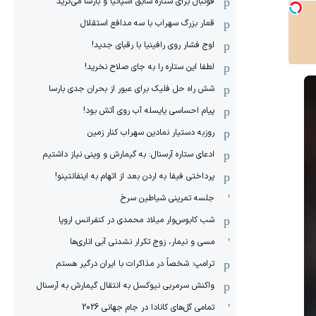
فوتبال برای ستاره سابق اسپانیا و بارسا می‌گرید
قمار بزرگ سهراب با سه مدافع استقلال
اوج فشار روی رافینیا با رقبای جدید!
لطفا این ستاره را به جای صلاح نخرید!
شش راه حل فلیک برای عبور از بحران جدی بارسا
پیام احساسی یایسله آب روی آتش بود!
روزبه دستیار نمادین سهراب کنار زمین
ادعای ستاره آرسنال: به گیمارش و وینی نیاز داشتیم
پرداختی فیفا به اردن بعد از اتهام به اینفانتینو!
جلسه تمرینی شیاطین سرخ
شب کابوس‌وار میلاد محمدی در کنفرانس اروپا
مسی و نیمار، زوج تکرار نشدنی آبی اناری‌ها
ترامپ: شخصاً در مذاکرات با ایران درگیر هستم
واکنش سرمربی نیوکسل به انتقال گیمارش به آرسنال
تمامی گل‌های کانادا در جام جهانی 2026