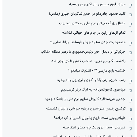
مبارزه فوق حساس علی‌اکبری در روسیه
کلید صعود چادرملو در جمع شاگردان جباری (عکس)
انتقال بزرگ کاپیتان تیم ملی به کشور محبوب
تمام گل‌های ژاپن در جام های جهانی گذشته
مصدومیت جدی ستاره جوان بارسلونا: رباط صلیبی؟
جزئیاتی از دیدار اخیر رئیس‌جمهوری با رهبر معظم انقلاب
پادشاه انگلیسی بایرن، صاحب کفش طلای اروپا شد
خلاصه بازی مارسی 3 - اتلتیک بیلبائو 1
بمب خبری: بنیان‌گذار آمازون لیورپول را می‌خرد
مهاجری: ناجوانمردانه به لیگ برتر نرسیدیم
جدایی غیرمنتظره کاپیتان سابق تیم ملی از باشگاه جدید
توضیح رئیس فدراسیون درباره حواشی والیبال نشسته
طولانی‌ترین ست تاریخ والیبال قلابی از آب درآمد!
قهرمانی آسیا: ایران یک پای دیدار افتتاحیه