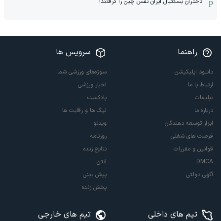
دختران بسکتبال ایران نفس چین را گرفتند!
راهنما
سرویس ها
دانلود اپلیکیشن
سوژه‌های ورزشی شما
ارتباط با ما
اخبار ورزشی
تبلیغات
پادکست
درباره ما
لیگ ها و رقابت ها
ابزار توسعه دهندگان
ویدئو
فرصت های شغلی
روزنامه
قوانین و مقررات
نتایج زنده
DMCA
آنتن
آگهی دولتی
پیش بینی
پخش زنده
تیم های داخلی
تیم های خارجی