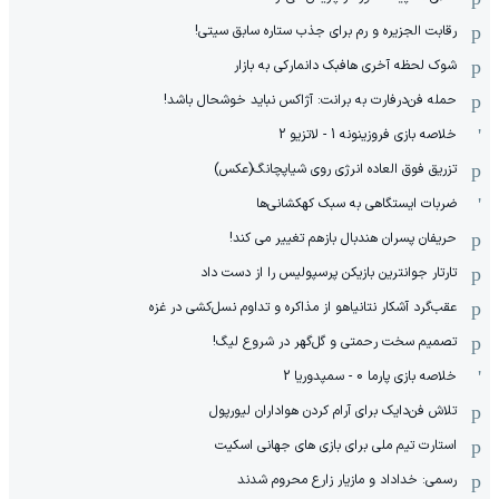
رقابت الجزیره و رم برای جذب ستاره سابق سیتی!
شوک لحظه آخری هافبک دانمارکی به بازار
حمله فن‌درفارت به برانت: آژاکس نباید خوشحال باشد!
خلاصه بازی فروزینونه 1 - لاتزیو 2
تزریق فوق العاده انرژی روی شیاپچانگ(عکس)
ضربات ایستگاهی به سبک کهکشانی‌ها
حریفان پسران هندبال بازهم تغییر می کند!
تارتار جوانترین بازیکن پرسپولیس را از دست داد
عقب‌گرد آشکار نتانیاهو از مذاکره و تداوم نسل‌کشی در غزه
تصمیم سخت رحمتی و گل‌گهر در شروع لیگ!
خلاصه بازی پارما 0 - سمپدوریا 2
تلاش فن‌دایک برای آرام کردن هواداران لیورپول
استارت تیم ملی برای بازی های جهانی اسکیت
رسمی: خداداد و مازیار زارع محروم شدند