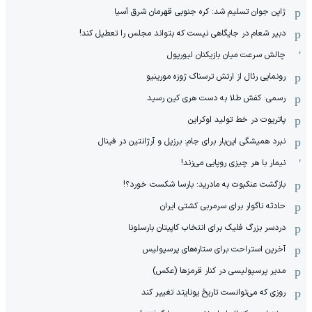
ژاپن جوان تسلیم شد: کره جنوبی قهرمان شرق آسیا
دبیر شعام در جایگاهی نیست که بتواند مجلس را تعطیل کند!
چالش سرعت میان بازیکنان لیورپول
رونمایی رئال از ارتش ترسناک ژوزه مورینیو
رسمی: کفش طلا به دست هری کین رسید
پاتریوت در خط تولید اوکراین
نبرد همیشگی این‌بار برای جام: برزیل و آرژانتین در فینال
نیمار با هر چیزی روپایی می‌زند!
بازگشت عنکبوت به مادرید: بارسا شکست خورد؟!
حادثه ناگوار برای سرمربی کشتی ایران
دردسر بزرگ فلیک برای انتخاب کاپیتان بارسلونا
آخرین استراحت برای ستاره‌های پرسپولیس
مدیر پرسپولیسی در کنار قرمزها (عکس)
روزی که می‌توانست تاریخ یونایتد تغییر کند