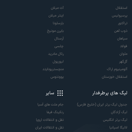
استقلال
آث میلان
پرسپولیس
اینتر میلان
تراکتور
بارسلونا
ذوب آهن
بایرن مونیخ
سپاهان
آرسنال
فولاد
چلسی
ملوان
رئال مادرید
گل‌گهر
لیورپول
آلومینیوم اراک
منچستریونایتد
استقلال خوزستان
یوونتوس
لیگ های پرطرفدار
سایر
جدول لیگ برتر ایران (خلیج فارس)
جام ملت های آسیا
لیگ آزادگان
رنکینگ فیفا
لیگ برتر انگلیس
نقل و انتقالات اروپا
لالیگا اسپانیا
نقل و انتقالات ایران