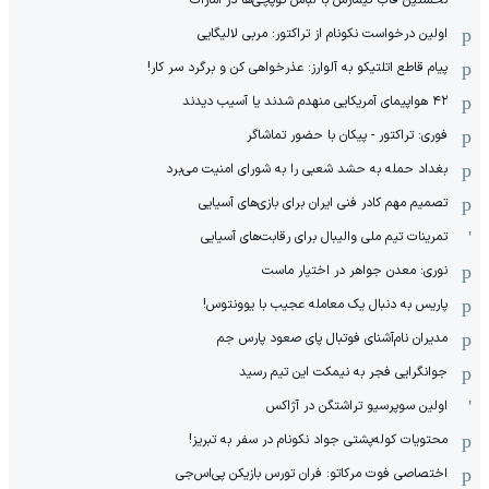
نخستین قاب گیمارش با لباس توپچی‌ها در امارات
اولین درخواست نکونام از تراکتور: مربی لالیگایی
پیام قاطع اتلتیکو به آلوارز: عذرخواهی کن و برگرد سر کار!
۴۲ هواپیمای آمریکایی منهدم شدند یا آسیب دیدند
فوری: تراکتور - پیکان با حضور تماشاگر
بغداد حمله به حشد شعبی را به شورای امنیت می‌برد
تصمیم مهم کادر فنی ایران برای بازی‌های آسیایی
تمرینات تیم ملی والیبال برای رقابت‌های آسیایی
نوری: معدن جواهر در اختیار ماست
پاریس به دنبال یک معامله عجیب با یوونتوس!
مدیران نام‌آشنای فوتبال پای صعود پارس جم
جوانگرایی فجر به نیمکت این تیم رسید
اولین سوپرسیو تراشتگن در آژاکس
محتویات کوله‌پشتی جواد نکونام در سفر به تبریز!
اختصاصی فوت مرکاتو: فران تورس بازیکن پی‌اس‌جی