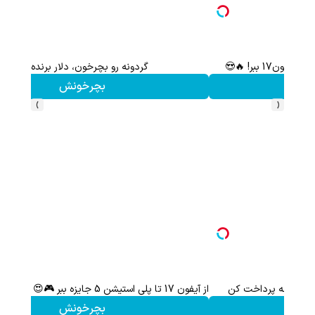
گردونه شانس بدون پوچ | بچرخونش بیت کوین ببر! 🔥😍
بچرخونش
›
‹
ثبت نام کن؛خرید کن؛نقره ببر
کلیک کن!