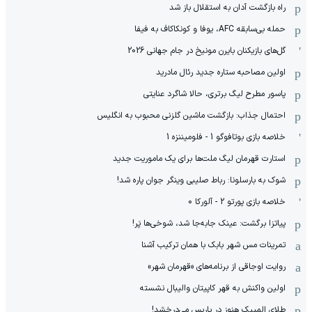
راه بازگشت آدان به استقلال باز شد
حمله بی‌سابقه AFC، یوفا و کونکاکاف به فیفا
گل‌های بازیکنان بایرن مونیخ در جام جهانی 2026
‫اولین مصاحبه ستاره جدید رئال مادرید
پاسور مطرح لیگ برتری، حالا شاگرد عنایتی
احتمال جذاب: بازگشت ماشین گلزنی محبوب به انگلیس
خلاصه بازی بوتافوگو 1 - فلومیننزه 1
استارت قهرمان لیگ ملت‌ها برای یک ماموریت جدید
‫شوک به بارسلونا: رباط صلیبی وینگر جوان پاره شد!
خلاصه بازی پورتو 2 - آلورکا 0
پیاتزا برگشت: عینک جابه‌جا شد، شوخی‌ها پَر!
تمرینات مس شهر بابک با همان ترکیب آشنا
روایت اوجاقی از برنامه‌های «قهرمان شهر»
اولین واکنش به قهر کاپیتان والیبال نشسته
طلای المپیک هنوز در پاریس می‌درخشد!