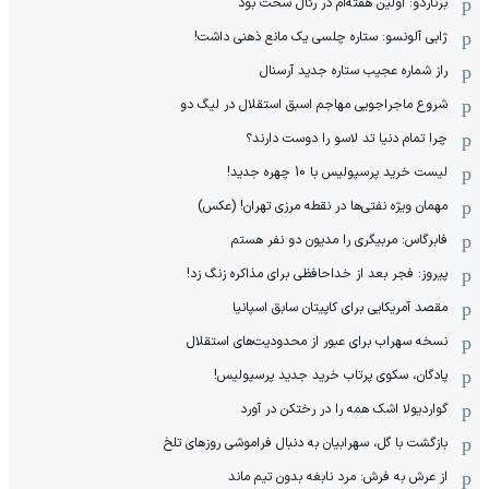
برناردو: اولین هفته‌ام در رئال سخت بود
ژابی آلونسو: ستاره چلسی یک مانع ذهنی داشت!
راز شماره عجیب ستاره جدید آرسنال
شروع ماجراجویی مهاجم اسبق استقلال در لیگ دو
چرا تمام دنیا تد لاسو را دوست دارند؟
لیست خرید پرسپولیس با 10 چهره جدید!
مهمان‌ ویژه نفتی‌ها در نقطه مرزی تهران! (عکس)
فابرگاس: مربیگری را مدیون دو نفر هستم
پیروز: فجر بعد از خداحافظی برای مذاکره زنگ زد!
مقصد آمریکایی برای کاپیتان سابق اسپانیا
نسخه سهراب برای عبور از محدودیت‌های استقلال
پادگان، سکوی پرتاب خرید جدید پرسپولیس!
گواردیولا اشک همه را در رختکن در آورد
بازگشت با گل، سهرابیان به دنبال فراموشی روزهای تلخ
از عرش به فرش: مرد نابغه‌ بدون تیم ماند