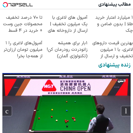
مطالب پیشنهادی
۱ میلیارد اعتبار خرید
آمپول های لاغری با
تا 70 درصد تخفیف
طلا | بدون ضامن و
یک میلیون تخفیف |
محصولات جین وست
چک
ارسال از داروخانه های
+ خرید در 4 قسط
معتبر
بهترین قیمت داروهای
1بار برای همیشه
آمپول‌های لاغری را ۱
لاغری، با ۱ میلیون
زانودردت رودرمان کن!
میلیون تومان ارزان‌تر
تخفیف و ارسال از
(تکنولوژی آلمان)
از همه‌جا بخر!
داروخانه‌
◂پرسشنامه▸
زنده پیشنهادی