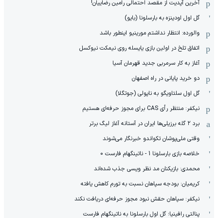
آخرین آپدیت از مقصد احتمالی رامین رضاییان!
گل اول اودینزه به بارسلونا (بایو)
والورده: انتظار نداشتم مورینیو اینطور باشد
اتفاق تلخ در اولین بازی یایسله روی نیمکت نیوکسل
آغاز به کار سرمربی جدید قهرمان آسیا
دو خرید پایانی در راه اصفهان
گل اول سلتاویگو به ناپولی (جوتگلا)
نیکفر: منتظر رأی CAS برای مجوز حرفه‌ای هستیم
برد ۲ گله برزیلی‌ها ایران در آستانه آغاز لیگ برتر
وقتی ملی‌پوشان تکواندو خبرنگار می‌شوند
خلاصه بازی بارسلونا 1 - ناتینگهام فارست 0
محمدی: بازیکنان مد نظر ویسی جذب شده‌اند
کریمیان: بودجه سپاهان نسبت به تورم کاهش یافته
نیکفر: سپاهان حقش نبود مجوز حرفه‌ای دریافت نکند
پنالتی رافینیا؛ گل اول بارسلونا به ناتینگهام فارست