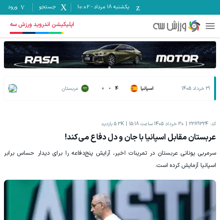
یکشنبه ۱۸ مرداد
-
10:02
جستجو
ورود
اپلیکیشن اندروید ورزش سه
31 خرداد 1405
اسپانیا
4
-
0
عربستان
کد:
2389324
30 خرداد 1405 ساعت 15:18
5.3K
بازدید
عربستان مقابل اسپانیا با جان و دل دفاع می‌کند!
سرمربی یونانی عربستان در تمرینات اخیر، آرایش پنج‌دفاعه را برای دیدار حساس برابر
اسپانیا آزمایش کرده است.