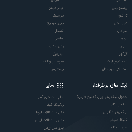
استقلال
آث میلان
پرسپولیس
اینتر میلان
تراکتور
بارسلونا
ذوب آهن
بایرن مونیخ
سپاهان
آرسنال
فولاد
چلسی
ملوان
رئال مادرید
گل‌گهر
لیورپول
آلومینیوم اراک
منچستریونایتد
استقلال خوزستان
یوونتوس
لیگ های پرطرفدار
سایر
جدول لیگ برتر ایران (خلیج فارس)
جام ملت های آسیا
لیگ آزادگان
رنکینگ فیفا
لیگ برتر انگلیس
نقل و انتقالات اروپا
لالیگا اسپانیا
نقل و انتقالات ایران
سری آ ایتالیا
پاری سن ژرمن