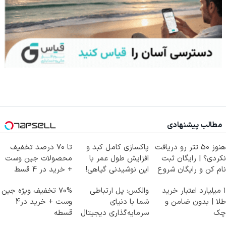
مطالب پیشنهادی
هنوز 50 تتر رو دریافت
پاکسازی کامل کبد و
تا 70 درصد تخفیف
نکردی؟ | رایگان ثبت
افزایش طول عمر با
محصولات جین وست
نام کن و رایگان شروع
این نوشیدنی گیاهی!
+ خرید در 4 قسط
کن!
کلیک جهت خرید
۱ میلیارد اعتبار خرید
والکس: پل ارتباطی
70% تخفیف ویژه جین
طلا | بدون ضامن و
شما با دنیای
وست + خرید در4
چک
سرمایه‌گذاری دیجیتال
قسطه