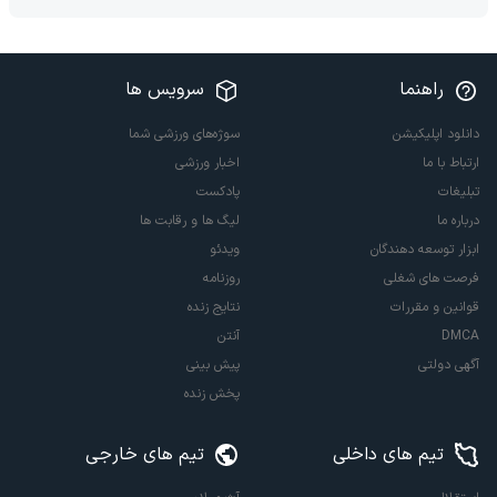
راهنما
سرویس ها
دانلود اپلیکیشن
سوژه‌های ورزشی شما
ارتباط با ما
اخبار ورزشی
تبلیغات
پادکست
درباره ما
لیگ ها و رقابت ها
ابزار توسعه دهندگان
ویدئو
فرصت های شغلی
روزنامه
قوانین و مقررات
نتایج زنده
DMCA
آنتن
آگهی دولتی
پیش بینی
پخش زنده
تیم های داخلی
تیم های خارجی