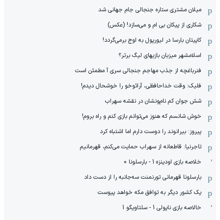
میلان مشتری ستاره جنجالی جام جهانی شد
شکاری از پیکان بی ام و می‌سازد! (عکس)
کاپیتان بارسا در لیورپول به اوج برمی‌گردد!
اسلامشهر میزبان بازیهای لیگ برتر؟
فنرباغچه از جذب مهاجم جنجالی سری آ مطمئن است
فلیک: وقت خداحافظی، آرائوخو را خوشحال دیدم!
شش جوان کم نام‌و‌نشان در نقشه سهراب
خوش شانسم که هنوز می‌توانم بازی کنم و راه بروم!
پیروز: بیرانوند را دوست دارم اما اشتباه کرد
تاجرنیا: قاطعانه از سهراب حمایت می‌کنم، قهرمانیم
خلاصه بازی اودینزه 1 - بارسلونا 0
بارسلونا قهرمانی تورنمنت سه‌جانبه را از دست داد
یک کشور دیگر به توافق مکه خواهد پیوست
خالاصه بازی ناپولی 1 - سلتاویگو 1