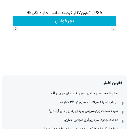
PS5 و آیفون17 از گردونه شانس جایزه بگیر 🎁
گردونه شانس بدون 
بچرخونش
›
‹
آخرین اخبار
صفر تا صد عدم حضور مس رفسنجان در پلی آف
عواقب اخراج میلاد محمدی در 33 دقیقه
ضربه سخت وینیسیوس و رئال به رویاهای آرسنال!
مقصد جدید سرمربیگری مجتبی جباری!
ستاره لیگ ملت‌ها کولر خواست، دولت وارد عمل شد!