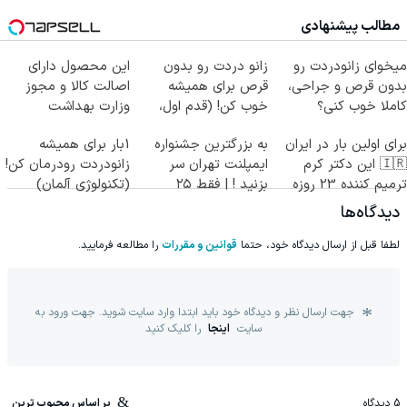
(پرسش‌نامه)
مطالب پیشنهادی
میخوای زانودردت رو
زانو دردت رو بدون
این محصول دارای
بدون قرص و جراحی،
قرص برای همیشه
اصالت کالا و مجوز
کاملا خوب کنی؟
خوب کن! (قدم اول،
وزارت بهداشت
((پرسش‌نامه))
پرسش‌نامه)
است(55%تخفیف)
برای اولین بار در ایران
به بزرگترین جشنواره
1بار برای همیشه
🇮🇷 این دکتر کرم
ایمپلنت تهران سر
زانودردت رودرمان کن!
ترمیم کننده 23 روزه
بزنید ! | فقط ۲۵
(تکنولوژی آلمان)
ساخت!
میلیون !
◂پرسشنامه▸
دیدگاه‌ها
لطفا قبل از ارسال دیدگاه خود، حتما
قوانین و مقررات
را مطالعه فرمایید.
جهت ارسال نظر و دیدگاه خود باید ابتدا وارد سایت شوید. جهت ورود به
سایت
اینجا
را کلیک کنید
5
دیدگاه
بر اساس محبوب ترین