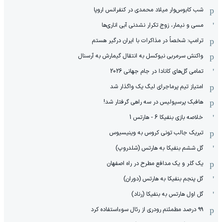
شب کابوس‌وار میلاد محمدی در کنفرانس اروپا
مسی و نیمار، زوج تکرار نشدنی آبی اناری‌ها
ترامپ: شخصاً در مذاکرات با ایران درگیر هستم
واکنش سرمربی نیوکسل به انتقال گیمارش به آرسنال
تمامی گل‌های کانادا در جام جهانی 2026
امتیاز تیم پرماجرای لیگ یک واگذار شد
هافبک پرسپولیس در سه راهی گرفتار شد!
خلاصه بازی بنفیکا 6 - هارتس 1
تبریک جالب تونی کروس به وینیسیوس
گل ششم بنفیکا به هارتس (شلدروپ)
یک گلر و یک مدافع مطرح در راه اصفهان
گل پنجم بنفیکا به هارتس (دوران)
گل اول هارتس به بنفیکا (رناد)
۹۹ درصد مطمئنم رودری از رئال سوءاستفاده کرد