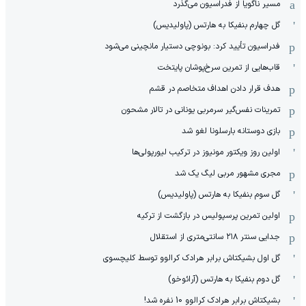
مسیر ناگویا از فدراسیون می‌گذرد
گل چهارم بنفیکا به هارتس (پاولیدیس)
فدراسیون تأیید کرد: بونوچی دستیار مانچینی می‌شود
قاب‌هایی از تمرین سرخ‌پوشان پایتخت
هدف قرار دادن اهداف متخاصم در قشم
‏تمرینات نفس‌گیر سرمربی یونانی در تالار مشحون
بازی دوستانه بارسلونا لغو شد
اولین روز ویکتور مونیوز در ترکیب لیورپولی‌ها
مجری مشهور مربی لیگ یک شد
گل سوم بنفیکا به هارتس (پاولیدیس)
اولین تمرین پرسپولیس در بازگشت از ترکیه
جدایی سنتر ۲۱۸ سانتی‌متری از استقلال
گل اول بشیکتاش برابر هرادک کرالوو توسط کلیچسوی
گل دوم بنفیکا به هارتس (آرائوخو)
بشیکتاش برابر هرادک کرالوو 10 نفره شد!