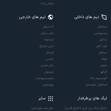
پخش زنده
تیم های داخلی
تیم های خارجی
استقلال
آث میلان
پرسپولیس
اینتر میلان
تراکتور
بارسلونا
ذوب آهن
بایرن مونیخ
سپاهان
آرسنال
فولاد
چلسی
ملوان
رئال مادرید
گل‌گهر
لیورپول
آلومینیوم اراک
منچستریونایتد
استقلال خوزستان
یوونتوس
لیگ های پرطرفدار
سایر
جدول لیگ برتر ایران (خلیج فارس)
جام ملت های آسیا