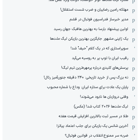
مهلکه رامین رضاییان و ضرب شست استقلال!
مدیر خبرساز فدراسیون فوتبال در قشم
اولین پیشنهاد بارسا به بهترین هافبک جهان رسید
یک ژاپنی مشهور جایگزین بهترین بازیکن لیگ ملت‌ها
سوپراستاری که در یک کلام "حیف" شد!
رقیب ایران با توپ پر به روسیه می‌آید
پرسش‌های کلیدی درباره پرمهره‌ترین تیم لیگ!
نه بزرگ پس از خرید تاریخی: ۲۴۰ دقیقه جنون‌آمیز رئال!
پایان یک عادت برای ستاره ایران: وداع با شماره محبوب
وقتی دروازبان ها نابود می‌شوند!
لیگ ملت‌ها ٢٠٢۶ کتاب شد! (عکس)
طلا در مسیر ثبت بالاترین افزایش قیمت هفته
آخرین شانس یک بازیکن برای جلب اعتماد پیاتزا
ضربه سر ممنوع؛انقلاب در قوانین فوتبال؟