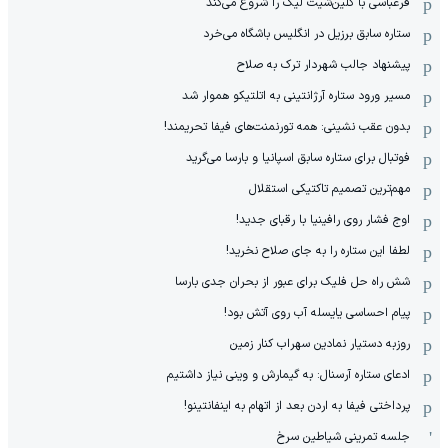
فرعباسی با کلین‌شیت لیگ را شروع می‌کند
ستاره سابق برزیل در انگلیس باشگاه می‌خرد
پیشنهاد جالب شهردار ترک به صلاح
مسیر ورود ستاره آرژانتینی به اتلتیکو هموار شد
بدون عقب نشینی: همه تورنمنت‌های فیفا تحریمند!
فوتبال برای ستاره سابق اسپانیا و بارسا می‌گرید
مهم‌ترین تصمیم تاکتیکی استقلال
اوج فشار روی رافینیا با رقبای جدید!
لطفا این ستاره را به جای صلاح نخرید!
شش راه حل فلیک برای عبور از بحران جدی بارسا
پیام احساسی یایسله آب روی آتش بود!
روزبه دستیار نمادین سهراب کنار زمین
ادعای ستاره آرسنال: به گیمارش و وینی نیاز داشتیم
پرداختی فیفا به اردن بعد از اتهام به اینفانتینو!
جلسه تمرینی شیاطین سرخ