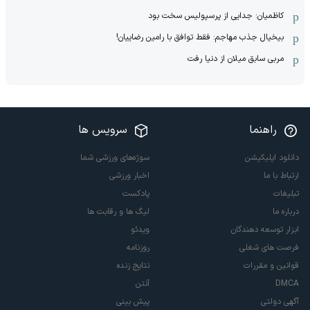
کاظمیان: جدایی از پرسپولیس سخت بود
بیخیال جذب مهاجم: فقط توافق با رامین رضاییان!
مربی سابق میلان از دنیا رفت
راهنما
سرویس ها
دانلود اپلیکیشن
سوژه‌های ورزشی شما
ارتباط با ما
اخبار ورزشی
تبلیغات
پادکست
درباره ما
لیگ ها و رقابت ها
ابزار توسعه دهندگان
ویدئو
فرصت های شغلی
روزنامه
قوانین و مقررات
نتایج زنده
DMCA
آنتن
آگهی دولتی
پیش بینی