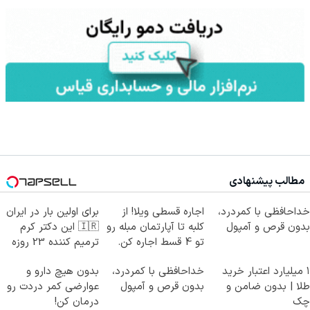
مطالب پیشنهادی
خداحافظی با کمردرد،
اجاره‌ قسطی ویلا! از
برای اولین بار در ایران
بدون قرص و آمپول
کلبه تا آپارتمان مبله رو
🇮🇷 این دکتر کرم
تو 4 قسط اجاره کن.
ترمیم کننده 23 روزه
ساخت!
۱ میلیارد اعتبار خرید
خداحافظی با کمردرد،
بدون هیچ دارو و
طلا | بدون ضامن و
بدون قرص و آمپول
عوارضی کمر دردت رو
چک
درمان کن!