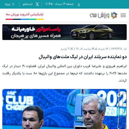
جمعه ۱۶ مرداد
-
11:45
جستجو
ورود
اپلیکیشن اندروید ورزش سه
کد:
2389617
31 خرداد 1405 ساعت 16:07
9.1K
بازدید
دو نماینده سربلند ایران در لیگ ملت‌های والیبال
ابراهیم فیروزی و علیرضا قریب داوران بین المللی والیبال ایران، قضاوت ۱۹ دیدار در لیگ
ملت‌ها ۲۰۲۶ را برعهده داشتند که تیم‌ها در مجموع این بازی‌ها ۸۰ ست با یکدیگر رقابت
کردند.