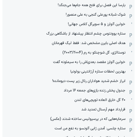
بارسا این فصل برای فتح همه جام‌ها می‌جنگد!
شوک شبانه پورعلی گنجی به علی منصور!
خولین آلوارز و 5 سوپرگل کلاس جهانی!
ستاره یوونتوس چشم انتظار پیشنهاد از باشگاهی بزرگ
هدف اصلی بایرن مشخص شد: فقط لیگ قهرمانان
نوستالژی، گل شوچنکو به رم (2003/2004)
خولین آلوارز مقصد بعدی‌اش را به سیمئونه گفت
بهترین لحظات ستاره آرژانتینی بولونیا
ابراز خشم شدید هواداران رئال زیر پست دیومانده!
جدول پخش زنده بازی‌های جمعه 16 مرداد
20 گل خارق العاده توپچی‌های لندن
قرارداد مهم آرسنال تمدید شد
سرمایه‌هایی که در پرسپولیس ساخته شدند (عکس)
ستاره چلسی: آمدن ژابی آلونسو به نفع من است