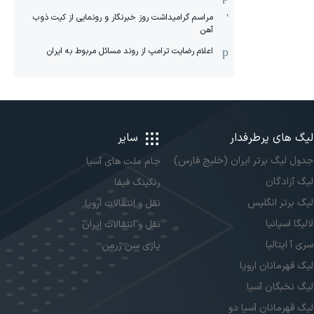
مراسم گرامیداشت روز خبرنگار و رونمایی از کیت ذوب
آهن
اعلام رضایت ترامپ از روند مسائل مربوط به ایران
لیگ های پرطرفدار
سایر
جدول لیگ برتر ایران (خلیج فارس)
جام ملت های آسیا
لیگ آزادگان
رنکینگ فیفا
لیگ برتر انگلیس
نقل و انتقالات اروپا
لالیگا اسپانیا
نقل و انتقالات ایران
سری آ ایتالیا
پاری سن ژرمن
لیگ قهرمانان اروپا
لیگ نخبگان آسیا
لیگ قهرمانان آسیا دو