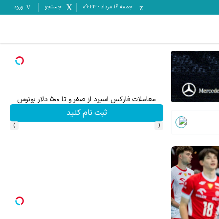
جمعه ۱۶ مرداد
-
09:23
جستجو
ورود
معاملات فارکس اسپرد از صفر و تا ۵۰۰ دلار بونوس
تا %60 تخفیف محصولات جین وست + خرید 
ثبت نام کنید
›
‹