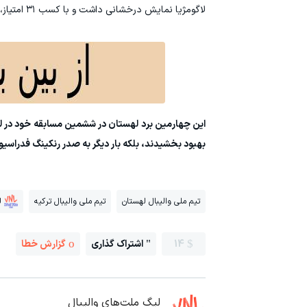
لاگومژیا نمایش درخشانی داشت و با کسب ۳۱ امتیاز، امتیازآورترین بازیکن مسابقه لقب گرفت، اما در نهایت این عملکرد برای پیروزی ترکیه کافی نبود.
بهبود بخشیدند، بلکه بار دیگر به صدر رنکینگ فدراسیو
تیم ملی والیبال لهستان
تیم ملی والیبال ترکیه
ل
14
اشتراک گذاری
گزارش خطا
لیگ ملت‌های والیبال