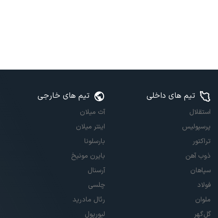
تیم های داخلی
تیم های خارجی
استقلال
آث میلان
پرسپولیس
اینتر میلان
تراکتور
بارسلونا
ذوب آهن
بایرن مونیخ
سپاهان
آرسنال
فولاد
چلسی
ملوان
رئال مادرید
گل‌گهر
لیورپول