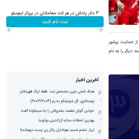
۳ دلار پاداش در هر لات معاملاتی در بروکر اینوسلو
تا 60 درصد تخفیف ویژه جین وست + خرید در4 قسط
ثبت نام کنید
›
‹
 از حمایت پرشور
بور کند و یک پیروزی ارزشمند دیگر را به نام
آخرین اخبار
هدف اصلی بایرن مشخص شد: فقط لیگ قهرمانان
نوستالژی، گل شوچنکو به رم (2003/2004)
خولین آلوارز مقصد بعدی‌اش را به سیمئونه گفت
بهترین لحظات ستاره آرژانتینی بولونیا
ابراز خشم شدید هواداران رئال زیر پست دیومانده!