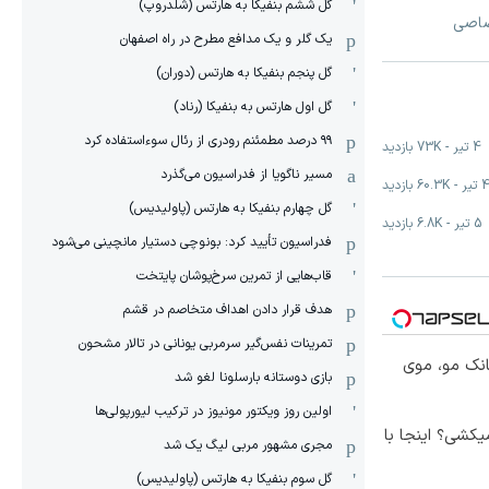
گل ششم بنفیکا به هارتس (شلدروپ)
تصاصی
یک گلر و یک مدافع مطرح در راه اصفهان
گل پنجم بنفیکا به هارتس (دوران)
گل اول هارتس به بنفیکا (رناد)
۹۹ درصد مطمئنم رودری از رئال سوءاستفاده کرد
4 تیر
-
73K
بازدید
مسیر ناگویا از فدراسیون می‌گذرد
 تیر
-
60.3K
بازدید
گل چهارم بنفیکا به هارتس (پاولیدیس)
5 تیر
-
6.8K
بازدید
فدراسیون تأیید کرد: بونوچی دستیار مانچینی می‌شود
قاب‌هایی از تمرین سرخ‌پوشان پایتخت
هدف قرار دادن اهداف متخاصم در قشم
‏تمرینات نفس‌گیر سرمربی یونانی در تالار مشحون
انک مو، موی
بازی دوستانه بارسلونا لغو شد
اولین روز ویکتور مونیوز در ترکیب لیورپولی‌ها
کشی؟ اینجا با
مجری مشهور مربی لیگ یک شد
گل سوم بنفیکا به هارتس (پاولیدیس)