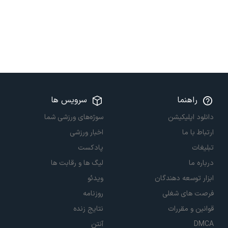
راهنما
سرویس ها
دانلود اپلیکیشن
سوژه‌های ورزشی شما
ارتباط با ما
اخبار ورزشی
تبلیغات
پادکست
درباره ما
لیگ ها و رقابت ها
ابزار توسعه دهندگان
ویدئو
فرصت های شغلی
روزنامه
قوانین و مقررات
نتایج زنده
DMCA
آنتن