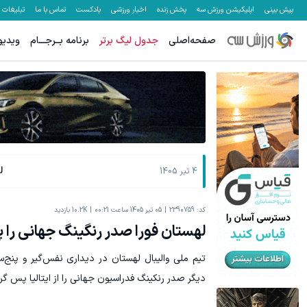
پیش بینی
اپلیکیشن ورزش سه
پخش زنده
اخبار ورزشی
پادکست
تماس با ما
تبلیغات
صفحه‌اصلی
جدول لیگ برتر
برنامه بــرجـــام
ویدیو
ل
4 تیر 1405
کد:
2390759
05 تیر 1405 ساعت 00:21
10.2K
بازدید
لهستان فورا صدر رنگینگ جهانی را
تیم ملی والیبال لهستان در دیداری نفس‌گیر و پنج‌ست
دیگر صدر رنکینگ فدراسیون جهانی را از ایتالیا پس گر