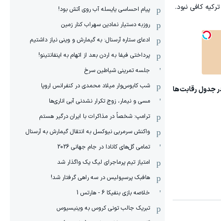
پیام احساسی یایسله آب روی آتش بود!
روزبه دستیار نمادین سهراب کنار زمین
ادعای ستاره آرسنال: به گیمارش و وینی نیاز داشتیم
پرداختی فیفا به اردن بعد از اتهام به اینفانتینو!
جلسه تمرینی شیاطین سرخ
شب کابوس‌وار میلاد محمدی در کنفرانس اروپا
نها جایگاه خود را در جدول رقابت‌ها
مسی و نیمار، زوج تکرار نشدنی آبی اناری‌ها
ترامپ: شخصاً در مذاکرات با ایران درگیر هستم
واکنش سرمربی نیوکسل به انتقال گیمارش به آرسنال
تمامی گل‌های کانادا در جام جهانی 2026
امتیاز تیم پرماجرای لیگ یک واگذار شد
هافبک پرسپولیس در سه راهی گرفتار شد!
خلاصه بازی بنفیکا 6 - هارتس 1
تبریک جالب تونی کروس به وینیسیوس