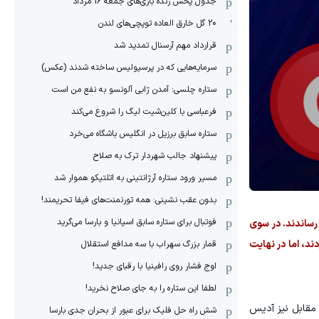
جدول پخش زنده بازی‌های جمعه 16 مرداد
20 گل خارق العاده توپچی‌های لندن
قرارداد مهم آرسنال تمدید شد
سرمایه‌هایی که در پرسپولیس ساخته شدند (عکس)
ستاره چلسی: آمدن ژابی آلونسو به نفع من است
فرعباسی با کلین‌شیت لیگ را شروع می‌کند
ستاره سابق برزیل در انگلیس باشگاه می‌خرد
پیشنهاد جالب شهردار ترک به صلاح
مسیر ورود ستاره آرژانتینی به اتلتیکو هموار شد
بدون عقب نشینی: همه تورنمنت‌های فیفا تحریمند!
فوتبال برای ستاره سابق اسپانیا و بارسا می‌گرید
۲ بر ۱۹، ۲۵ بر ۲۱ و ۱۵ بر ۱۱ به سود خود به پایان رساندند. در سوی
و ست‌های اول و چهارم را با نتایج ۲۸ بر ۲۶ و ۲۵ بر ۱۹ از آن خود کردند، اما در نهایت
قمار بزرگ سهراب با سه مدافع استقلال
اوج فشار روی رافینیا با رقبای جدید!
لطفا این ستاره را به جای صلاح نخرید!
ایفا کردند. در طرف مقابل نیز آدیس
شش راه حل فلیک برای عبور از بحران جدی بارسا