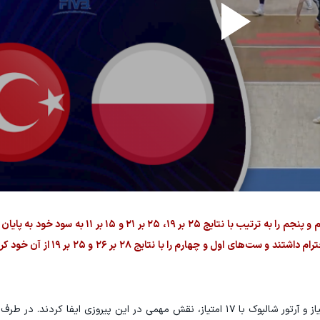
در این دیدار، شاگردان نیکولا گربیچ ست‌های دوم، سوم و پنجم را به ترتیب با نتایج ۵
مقابل، شاگردان اسلوبودان کواچ نیز عملکردی قابل احترام داشتند 
در تیم ملی والیبال لهستان، الکساندر شیفکا با ۲۰ امتیاز و آرتور شالپوک با ۱۷ امتیاز، نقش مهمی در این پیروزی 