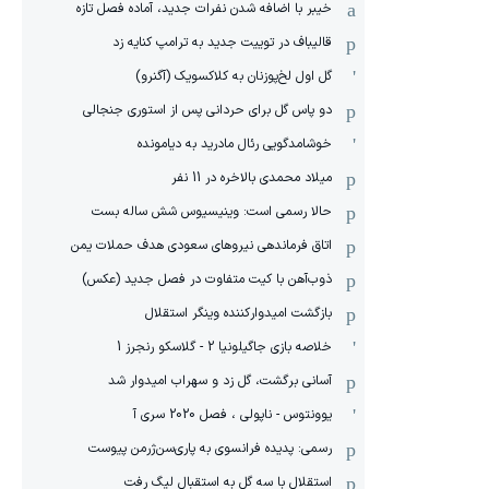
خیبر با اضافه شدن نفرات جدید، آماده فصل تازه
قالیباف در توییت جدید به ترامپ کنایه زد
گل اول لخ‌پوزنان به کلاکسویک (آگنرو)
دو پاس گل برای حردانی پس از استوری جنجالی
خوشامدگویی رئال مادرید به دیامونده
میلاد محمدی بالاخره در 11 نفر
حالا رسمی است: وینیسیوس شش ساله بست
اتاق فرماندهی نیروهای سعودی هدف حملات یمن
ذوب‌آهن با کیت متفاوت در فصل جدید (عکس)
بازگشت امیدوارکننده وینگر استقلال
خلاصه بازی جاگیلونیا 2 - گلاسکو رنجرز 1
آسانی برگشت، گل زد و سهراب امیدوار شد
یوونتوس - ناپولی ، فصل 2020 سری آ
رسمی: پدیده فرانسوی به پاری‌سن‌ژرمن پیوست
استقلال با سه گل به استقبال لیگ رفت