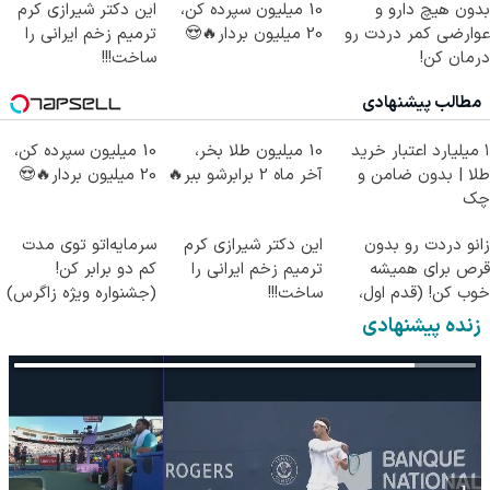
بدون هیچ دارو و
10 میلیون سپرده کن،
این دکتر شیرازی کرم
عوارضی کمر دردت رو
20 میلیون بردار🔥😍
ترمیم زخم ایرانی را
درمان کن!
ساخت!!!
(پرسش‌نامه)
مطالب پیشنهادی
۱ میلیارد اعتبار خرید
10 میلیون طلا بخر،
10 میلیون سپرده کن،
طلا | بدون ضامن و
آخر ماه 2 برابرشو ببر🔥
20 میلیون بردار🔥😍
چک
زانو دردت رو بدون
این دکتر شیرازی کرم
سرمایه‌اتو توی مدت
قرص برای همیشه
ترمیم زخم ایرانی را
کم دو برابر کن!
خوب کن! (قدم اول،
ساخت!!!
(جشنواره ویژه زاگرس)
پرسش‌نامه)
🔥
زنده پیشنهادی