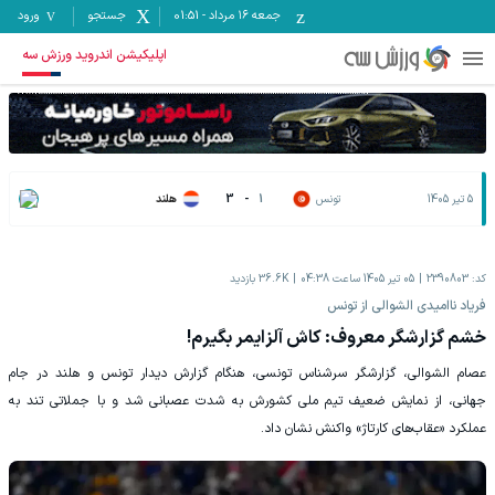
جمعه ۱۶ مرداد
-
01:51
جستجو
ورود
اپلیکیشن اندروید ورزش سه
5 تیر 1405
تونس
1
-
3
هلند
کد:
2390803
05 تیر 1405 ساعت 04:38
36.6K
بازدید
فریاد ناامیدی الشوالی از تونس
خشم گزارشگر معروف: کاش آلزایمر بگیرم!
عصام الشوالی، گزارشگر سرشناس تونسی، هنگام گزارش دیدار تونس و هلند در جام
جهانی، از نمایش ضعیف تیم ملی کشورش به شدت عصبانی شد و با جملاتی تند به
عملکرد «عقاب‌های کارتاژ» واکنش نشان داد.