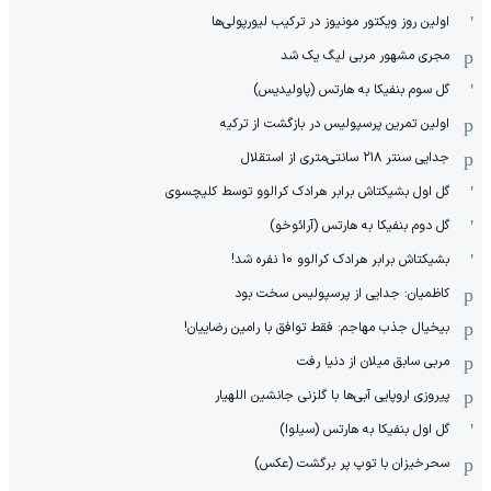
اولین روز ویکتور مونیوز در ترکیب لیورپولی‌ها
مجری مشهور مربی لیگ یک شد
گل سوم بنفیکا به هارتس (پاولیدیس)
اولین تمرین پرسپولیس در بازگشت از ترکیه
جدایی سنتر ۲۱۸ سانتی‌متری از استقلال
گل اول بشیکتاش برابر هرادک کرالوو توسط کلیچسوی
گل دوم بنفیکا به هارتس (آرائوخو)
بشیکتاش برابر هرادک کرالوو 10 نفره شد!
کاظمیان: جدایی از پرسپولیس سخت بود
بیخیال جذب مهاجم: فقط توافق با رامین رضاییان!
مربی سابق میلان از دنیا رفت
پیروزی اروپایی آبی‌ها با گلزنی جانشین اللهیار
گل اول بنفیکا به هارتس (سیلوا)
سحرخیزان با توپ پر برگشت (عکس)