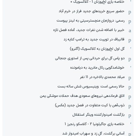
خلاصه بازی لخ‌پوزنان 1 - کلاکسویک 0
حضور سریع خریدهای جدید فراز در خرم آباد
رسمی: دروازه‌بان منچسترسیتی به لیدز پیوست
خیبر با اضافه شدن نفرات جدید، آماده فصل تازه
قالیباف در توییت جدید به ترامپ کنایه زد
گل اول لخ‌پوزنان به کلاکسویک (آگنرو)
دو پاس گل برای حردانی پس از استوری جنجالی
خوشامدگویی رئال مادرید به دیامونده
میلاد محمدی بالاخره در 11 نفر
حالا رسمی است: وینیسیوس شش ساله بست
اتاق فرماندهی نیروهای سعودی هدف حملات موشکی یمن
ذوب‌آهن با کیت متفاوت در فصل جدید (عکس)
بازگشت امیدوارکننده وینگر استقلال
خلاصه بازی جاگیلونیا 2 - گلاسکو رنجرز 1
آسانی برگشت، گل زد و سهراب امیدوار شد