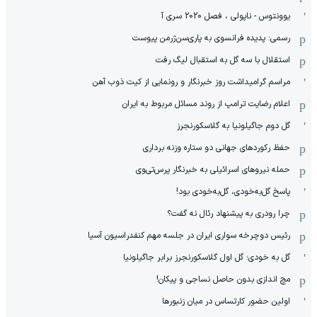
یوونتوس - ناپولی ، فصل 2020 سری آ
رسمی: پدیده فرانسوی به پاری‌سن‌ژرمن پیوست
استقلال با سه گل به استقبال لیگ رفت
مراسم گرامیداشت روز خبرنگار و رونمایی از کیت ذوب آهن
اعلام رضایت ترامپ از روند مسائل مربوط به ایران
گل دوم جاگیلونیا به گلاسکورنجرز
حفظ رکوردهای جهانی دو ستاره وزنه برداری
حمله نیروهای اسرائیلی به خبرنگار پرس‌تی‌وی
پاسخ گل‌به‌خودی، گل‌به‌خودی بود!
چرا رودری به پیشنهاد رئال نه گفت؟
رئیس دوچرخه سواری ایران در جلسه مهم کنفدراسیون آسیا
گل به خودی؛ گل اول گلاسکورنجرز برابر جاگیلونیا
مچ اندازی بدون حاصل نساجی و پیکان!
اولین حضور کارتساس در میان زنبورها