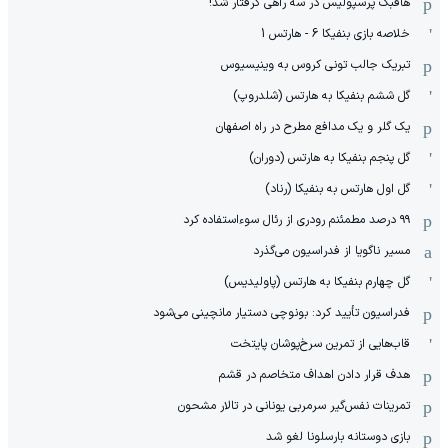
هافبک پرسپولیس در سه راهی گرفتار شد!
خلاصه بازی بنفیکا 6 - هارتس 1
تبریک جالب تونی کروس به وینیسیوس
گل ششم بنفیکا به هارتس (شلدروپ)
یک گلر و یک مدافع مطرح در راه اصفهان
گل پنجم بنفیکا به هارتس (دوران)
گل اول هارتس به بنفیکا (رناد)
۹۹ درصد مطمئنم رودری از رئال سوءاستفاده کرد
مسیر ناگویا از فدراسیون می‌گذرد
گل چهارم بنفیکا به هارتس (پاولیدیس)
فدراسیون تأیید کرد: بونوچی دستیار مانچینی می‌شود
قاب‌هایی از تمرین سرخ‌پوشان پایتخت
هدف قرار دادن اهداف متخاصم در قشم
‏تمرینات نفس‌گیر سرمربی یونانی در تالار مشحون
بازی دوستانه بارسلونا لغو شد