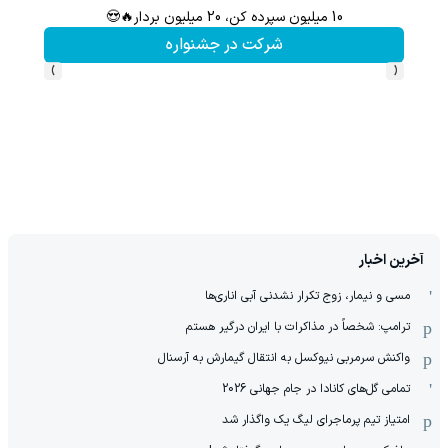
10 میلیون سپرده کن، 20 میلیون بردار🔥😍
با شرکت 
شرکت در جشنواره
›
‹
آخرین اخبار
مسی و نیمار، زوج تکرار نشدنی آبی اناری‌ها
ترامپ: شخصاً در مذاکرات با ایران درگیر هستم
واکنش سرمربی نیوکسل به انتقال گیمارش به آرسنال
تمامی گل‌های کانادا در جام جهانی 2026
امتیاز تیم پرماجرای لیگ یک واگذار شد