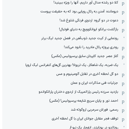
کلا دو‌ رشته مدال آور داریم، آنها را ویژه ببینید!
دیومانده: آمدن به رئال رویایی بود که به حقیقت پیوست
دعوت در دو گروه: اردوی فرنگی شلوغ شد!
بازگشت برانکو ایوانکوویچ به دنیای فوتبال!
رونمایی از کیت جدید ذوب‌آهن در فصل جدید لیگ برتر
رودری پروژه رئال مادرید را نابود می‌کند!
آغاز عصر جدید کاپیتان سابق پرسپولیس (عکس)
یک ضربه، یک شاهکار، یک تریولا! بهترین گل‌های کنفرانس لیگ اروپا
دو گل لحظه آخری در تقابل آلومینیوم و مس
جزئیات فنی مذاکرات ایران و عمان
بازدید سرزده رئیس پارالمپیک از اردوی دختران پاراتکواندو
احمد نور و پایان سریع شایعه پرسپولیس! (عکس)
رسمی: فورلان سرمربی اروگوئه شد
توقف فجر مقابل جوانان ایران با گل لحظه آخری
رونالدو در یونایتد، انفجار یک نبوغ