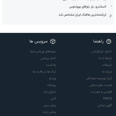
الساندرو، یار باوفای یوونتوس
ارزشمندترین هافبک ایران مشخص شد
راهنما
سرویس ها
دانلود اپلیکیشن
سوژه‌های ورزشی شما
ارتباط با ما
اخبار ورزشی
تبلیغات
پادکست
درباره ما
لیگ ها و رقابت ها
ابزار توسعه دهندگان
ویدئو
فرصت های شغلی
روزنامه
قوانین و مقررات
نتایج زنده
DMCA
آنتن
آگهی دولتی
پیش بینی
پخش زنده