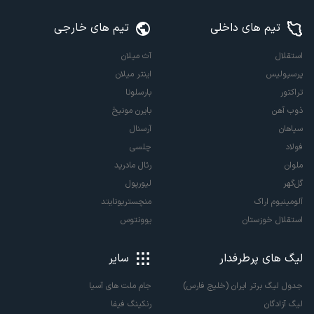
تیم های داخلی
تیم های خارجی
استقلال
آث میلان
پرسپولیس
اینتر میلان
تراکتور
بارسلونا
ذوب آهن
بایرن مونیخ
سپاهان
آرسنال
فولاد
چلسی
ملوان
رئال مادرید
گل‌گهر
لیورپول
آلومینیوم اراک
منچستریونایتد
استقلال خوزستان
یوونتوس
لیگ های پرطرفدار
سایر
جدول لیگ برتر ایران (خلیج فارس)
جام ملت های آسیا
لیگ آزادگان
رنکینگ فیفا