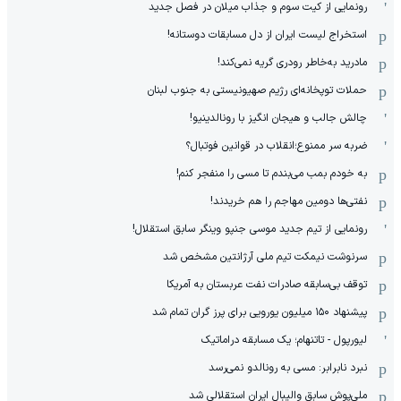
رونمایی از کیت سوم و جذاب میلان در فصل جدید
استخراج لیست ایران از دل مسابقات دوستانه!
مادرید به‌خاطر رودری گریه نمی‌کند!
حملات توپخانه‌ای رژیم صهیونیستی به جنوب لبنان
چالش جالب و هیجان انگیز با رونالدینیو!
ضربه سر ممنوع؛انقلاب در قوانین فوتبال؟
به خودم بمب می‌بندم تا مسی را منفجر کنم!
نفتی‌ها دومین مهاجم را هم خریدند!
رونمایی از تیم جدید موسی جنپو وینگر سابق استقلال!
سرنوشت نیمکت تیم ملی آرژانتین مشخص شد
توقف بی‌سابقه صادرات نفت عربستان به آمریکا
پیشنهاد ۱۵۰ میلیون یورویی برای پرز گران تمام شد
لیورپول - تاتنهام؛ یک مسابقه دراماتیک
نبرد نابرابر: مسی به رونالدو نمی‌رسد
ملی‌پوش سابق والیبال ایران استقلالی شد