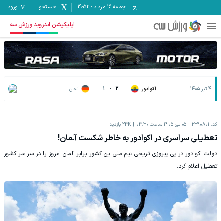
جمعه ۱۶ مرداد
-
19:52
جستجو
ورود
اپلیکیشن اندروید ورزش سه
4 تیر 1405
اکوادور
2
-
1
آلمان
کد:
2390801
05 تیر 1405 ساعت 04:30
24K
بازدید
تعطیلی سراسری در اکوادور به خاطر شکست آلمان!
دولت اکوادور در پی پیروزی تاریخی تیم ملی این کشور برابر آلمان امروز را در سراسر کشور
تعطیل اعلام کرد.