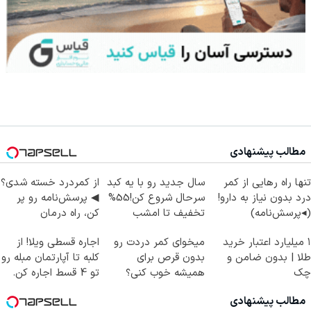
مطالب پیشنهادی
تنها راه رهایی از کمر
سال جدید رو با یه کبد
از کمردرد خسته شدی؟
درد بدون نیاز به دارو!
سرحال شروع کن!55%
◀ پرسش‌نامه رو پر
(◂پرسش‌نامه)
تخفیف تا امشب
کن، راه درمان
همین‌جاست.
۱ میلیارد اعتبار خرید
میخوای کمر دردت رو
اجاره‌ قسطی ویلا! از
طلا | بدون ضامن و
بدون قرص برای
کلبه تا آپارتمان مبله رو
چک
همیشه خوب کنی؟
تو 4 قسط اجاره کن.
(◂پرسش‌نامه رو پر
مطالب پیشنهادی
کن)