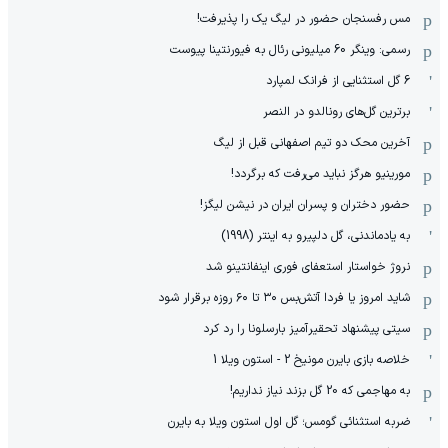
مس رفسنجان حضور در لیگ یک را پذیرفت!
رسمی: وینگر 60 میلیونی رئال به فیورنتینا پیوست
6 گل استثنایی از فرانک لمپارد
برترین گل‌های رونالدو در النصر
آخرین محک دو تیم اصفهانی قبل از لیگ
مورینیو هرگز نباید می‌رفت که برگردد!
حضور دختران و پسران ایران در نیشن لیگز!
به یادماندنی، گل دلپیرو به اینتر (1998)
نروژ خواستار استعفای فوری اینفانتینو شد
شاید امروز یا فردا آتش‌بس ۳۰ تا ۶۰ روزه برقرار شود
سیتی پیشنهاد تحقیرآمیز بارسلونا را رد کرد
خلاصه بازی بایرن مونیخ 2 - استون ویلا 1
به مهاجمی که 20 گل بزند نیاز نداریم!
ضربه استثنائی گومس؛ گل اول استون ویلا به بایرن