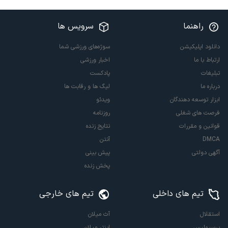
راهنما
سرویس ها
دانلود اپلیکیشن
سوژه‌های ورزشی شما
ارتباط با ما
اخبار ورزشی
تبلیغات
پادکست
درباره ما
لیگ ها و رقابت ها
ابزار توسعه دهندگان
ویدئو
فرصت های شغلی
روزنامه
قوانین و مقررات
نتایج زنده
DMCA
آنتن
آگهی دولتی
پیش بینی
پخش زنده
تیم های داخلی
تیم های خارجی
استقلال
آث میلان
پرسپولیس
اینتر میلان