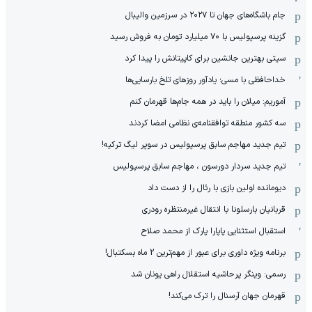
جام باشگاه‌های جهان تا ۲۰۲۷ در سرزمین والیبال
گزینه پرسپولیس با ۷۰ میلیارد تومان به فروش رسید
سیتی بهترین جانشین برای کاپیتانش را پیدا کرد
خداحافظی با مسی؛ یادآور روزهای تلخ بارسایی‌ها
آموریم: میلان را باید در همه جام‌ها قهرمان کنم
سه کشور منطقه توافقنامه‌ی نظامی امضا کردند
تیم جدید مهاجم سابق پرسپولیس در سوپر لیگ ترکیه!
تیم جدید سردار دورسون ، مهاجم سابق پرسپولیس
دیومانده اولین بازی با رئال را از دست داد
قربانیان بارسلونا با انتقال غیرمنتظره رودری
استقبال استثنایی پاپارا پارک از محمد صلاح
برنامه ویژه داوری برای عبور از مهم‌ترین 2 ماه بسکتبال!
رسمی: وینگر پرحاشیه استقلال راهی یونان شد
قهرمان جهان آرسنال را ترک می‌کند!