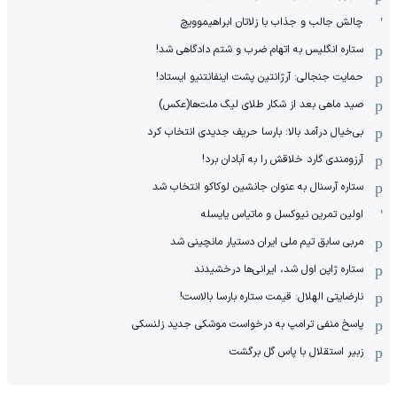
چالش جالب و جذاب با زلاتان ابراهیموویچ
ستاره انگلیس به اتهام ضرب و شتم دادگاهی شد!
حمایت جنجالی: آرژانتین پشت اینفانتنیو ایستاد!
صید ماهی بعد از شکار طلای لیگ ملت‌ها(عکس)
بی‌خیال درآمد بالا: بارسا حریف جدیدی انتخاب کرد
آرزومندی گارد خلاقش را به آبادان برد!
ستاره آرسنال به عنوان جانشین لوکاکو انتخاب شد
اولین تمرین نیوکسل و ماتیاس یایسله
مربی سابق تیم ملی ایران دستیار مانچینی شد
ستاره ژاپن اول شد، ایرانی‌ها درخشیدند
نارضایتی الهلال: قیمت ستاره بارسا بالاست!
پاسخ منفی ترامپ به درخواست موشکی جدید زلنسکی
زبیر استقلال با پاس گل برگشت