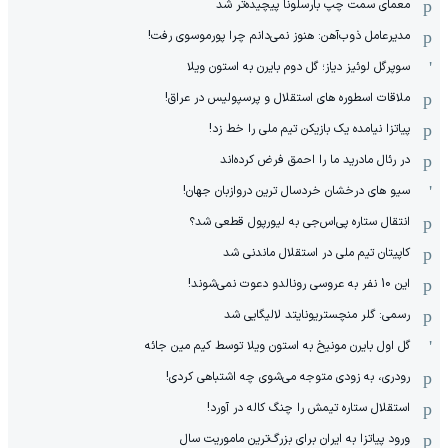
معمای سمت چپ بارسلونا پیچیده‌تر شد
مدیرعامل ذوب‌آهن: هنوز نمی‌دانم چرا پورموسوی رفت!
سوپرگل لوئیز دیاز؛ گل دوم بایرن به استون ویلا
ملاقات اسطوره های استقلال و پرسپولیس در عراق!
پیاتزا نیامده یک بازیکن تیم ملی را خط زد!
در رئال مادرید ما را احمق فرض کرده‌اند
سیو های درخشان خردسال ترین دروازبان جهان!
انتقال ستاره پی‌اس‌جی به لیورپول قطعی شد؟
کاپیتان تیم ملی در استقلال ماندنی شد
این 10 نفر به عروسی رونالدو دعوت نمی‌شوند!
رسمی: گلر منچستریونایتد لالیگایی شد
گل اول بایرن مونیخ به استون ویلا توسط کیم مین جائه
رودری، به زودی متوجه می‌شوی چه اشتباهی کردی!
استقلال ستاره تیمش را چنگ کاله در آورد!
ورود پیاتزا به ایران برای بزرگ‌ترین ماموریت سال