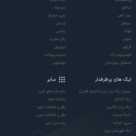
تراکتور
بارسلونا
ذوب آهن
بایرن مونیخ
سپاهان
آرسنال
فولاد
چلسی
ملوان
رئال مادرید
گل‌گهر
لیورپول
آلومینیوم اراک
منچستریونایتد
استقلال خوزستان
یوونتوس
لیگ های پرطرفدار
سایر
جدول لیگ برتر ایران (خلیج فارس)
جام ملت های آسیا
لیگ آزادگان
رنکینگ فیفا
لیگ برتر انگلیس
نقل و انتقالات اروپا
لالیگا اسپانیا
نقل و انتقالات ایران
سری آ ایتالیا
پاری سن ژرمن
لیگ قهرمانان اروپا