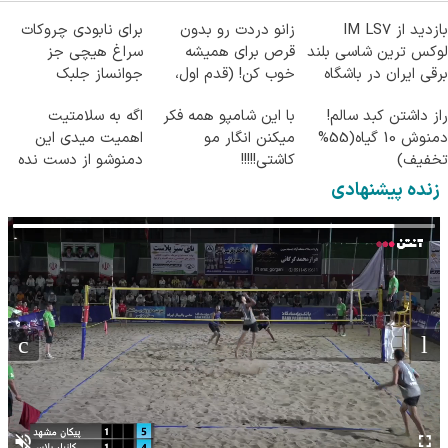
بازدید از IM LS7
زانو دردت رو بدون
برای نابودی چروکات
لوکس ترین شاسی بلند
قرص برای همیشه
سراغ هیچی جز
برقی ایران در باشگاه
خوب کن! (قدم اول،
جوانساز جلبک
انقلاب
پرسش‌نامه)
نرو(تخفیف40%)
راز داشتن کبد سالم!
با این شامپو همه فکر
اگه به سلامتیت
دمنوش 10 گیاه(55%
میکنن انگار مو
اهمیت میدی این
تخفیف)
کاشتی!!!!!
دمنوشو از دست نده
زنده پیشنهادی