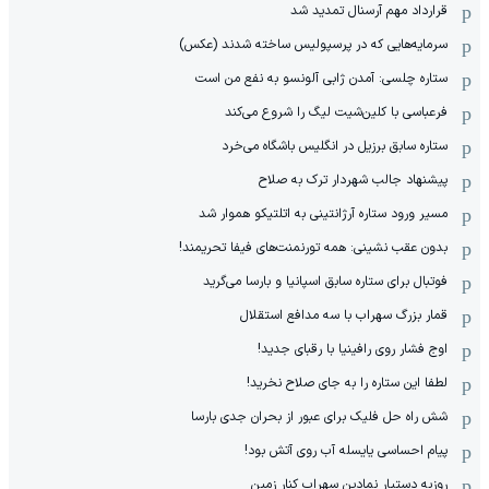
قرارداد مهم آرسنال تمدید شد
سرمایه‌هایی که در پرسپولیس ساخته شدند (عکس)
ستاره چلسی: آمدن ژابی آلونسو به نفع من است
فرعباسی با کلین‌شیت لیگ را شروع می‌کند
ستاره سابق برزیل در انگلیس باشگاه می‌خرد
پیشنهاد جالب شهردار ترک به صلاح
مسیر ورود ستاره آرژانتینی به اتلتیکو هموار شد
بدون عقب نشینی: همه تورنمنت‌های فیفا تحریمند!
فوتبال برای ستاره سابق اسپانیا و بارسا می‌گرید
قمار بزرگ سهراب با سه مدافع استقلال
اوج فشار روی رافینیا با رقبای جدید!
لطفا این ستاره را به جای صلاح نخرید!
شش راه حل فلیک برای عبور از بحران جدی بارسا
پیام احساسی یایسله آب روی آتش بود!
روزبه دستیار نمادین سهراب کنار زمین