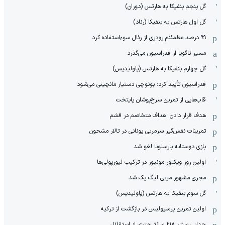
گل پنجم بنفیکا به هارتس (دوران)
گل اول هارتس به بنفیکا (رناد)
۹۹ درصد مطمئنم رودری از رئال سوءاستفاده کرد
مسیر ناگویا از فدراسیون می‌گذرد
گل چهارم بنفیکا به هارتس (پاولیدیس)
فدراسیون تأیید کرد: بونوچی دستیار مانچینی می‌شود
قاب‌هایی از تمرین سرخ‌پوشان پایتخت
هدف قرار دادن اهداف متخاصم در قشم
‏تمرینات نفس‌گیر سرمربی یونانی در تالار مشحون
بازی دوستانه بارسلونا لغو شد
اولین روز ویکتور مونیوز در ترکیب لیورپولی‌ها
مجری مشهور مربی لیگ یک شد
گل سوم بنفیکا به هارتس (پاولیدیس)
اولین تمرین پرسپولیس در بازگشت از ترکیه
جدایی سنتر ۲۱۸ سانتی‌متری از استقلال