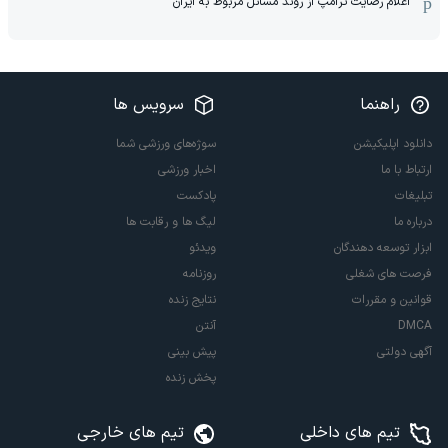
اعلام رضایت ترامپ از روند مسائل مربوط به ایران
راهنما
سرویس ها
دانلود اپلیکیشن
سوژه‌های ورزشی شما
ارتباط با ما
اخبار ورزشی
تبلیغات
پادکست
درباره ما
لیگ ها و رقابت ها
ابزار توسعه دهندگان
ویدئو
فرصت های شغلی
روزنامه
قوانین و مقررات
نتایج زنده
DMCA
آنتن
آگهی دولتی
پیش بینی
پخش زنده
تیم های داخلی
تیم های خارجی