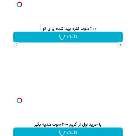
200 سوت نقره پیدا شده برای تو!!!
تا %60 تخفیف محصولات جین وست + خرید در 4 
کلیک کن!
›
‹
با خرید اول از گریم 200 سوت هدیه بگیر
تا 60 درصد تخفیف ویژه جین وست + خرید در4 قسط
کلیک کن!