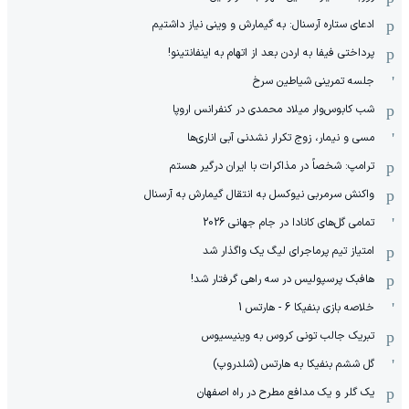
ادعای ستاره آرسنال: به گیمارش و وینی نیاز داشتیم
پرداختی فیفا به اردن بعد از اتهام به اینفانتینو!
جلسه تمرینی شیاطین سرخ
شب کابوس‌وار میلاد محمدی در کنفرانس اروپا
مسی و نیمار، زوج تکرار نشدنی آبی اناری‌ها
ترامپ: شخصاً در مذاکرات با ایران درگیر هستم
واکنش سرمربی نیوکسل به انتقال گیمارش به آرسنال
تمامی گل‌های کانادا در جام جهانی 2026
امتیاز تیم پرماجرای لیگ یک واگذار شد
هافبک پرسپولیس در سه راهی گرفتار شد!
خلاصه بازی بنفیکا 6 - هارتس 1
تبریک جالب تونی کروس به وینیسیوس
گل ششم بنفیکا به هارتس (شلدروپ)
یک گلر و یک مدافع مطرح در راه اصفهان