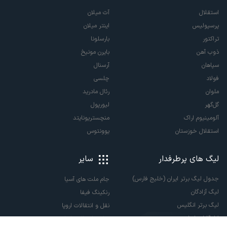
استقلال
آث میلان
پرسپولیس
اینتر میلان
تراکتور
بارسلونا
ذوب آهن
بایرن مونیخ
سپاهان
آرسنال
فولاد
چلسی
ملوان
رئال مادرید
گل‌گهر
لیورپول
آلومینیوم اراک
منچستریونایتد
استقلال خوزستان
یوونتوس
لیگ های پرطرفدار
سایر
جدول لیگ برتر ایران (خلیج فارس)
جام ملت های آسیا
لیگ آزادگان
رنکینگ فیفا
لیگ برتر انگلیس
نقل و انتقالات اروپا
لالیگا اسپانیا
نقل و انتقالات ایران