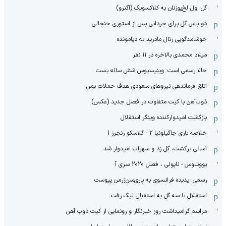
گل اول لخ‌پوزنان به کلاکسویک (آگنرو)
دو پاس گل برای حردانی پس از استوری جنجالی
خوشامدگویی رئال مادرید به دیامونده
میلاد محمدی بالاخره در 11 نفر
حالا رسمی است: وینیسیوس شش ساله بست
اتاق فرماندهی نیروهای سعودی هدف حملات یمن
ذوب‌آهن با کیت متفاوت در فصل جدید (عکس)
بازگشت امیدوارکننده وینگر استقلال
خلاصه بازی جاگیلونیا 2 - گلاسکو رنجرز 1
آسانی برگشت، گل زد و سهراب امیدوار شد
یوونتوس - ناپولی ، فصل 2020 سری آ
رسمی: پدیده فرانسوی به پاری‌سن‌ژرمن پیوست
استقلال با سه گل به استقبال لیگ رفت
مراسم گرامیداشت روز خبرنگار و رونمایی از کیت ذوب آهن