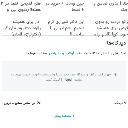
طلا | بدون ضامن و
جین وست + خرید در
های قدیمی، فقط در 3
چک
4 قسط
هفته!! (بدون لیزر و
جراحی)
زانو دردت رو بدون
این دکتر شیرازی کرم
1بار برای همیشه
قرص برای همیشه
ترمیم زخم ایرانی را
زانودردت رودرمان کن!
خوب کن! (قدم اول،
ساخت!!!
(تکنولوژی آلمان)
پرسش‌نامه)
◂پرسشنامه▸
دیدگاه‌ها
لطفا قبل از ارسال دیدگاه خود، حتما
قوانین و مقررات
را مطالعه فرمایید.
جهت ارسال نظر و دیدگاه خود باید ابتدا وارد سایت شوید. جهت ورود به
سایت
اینجا
را کلیک کنید
9
دیدگاه
بر اساس محبوب ترین
مشاهده بیشتر