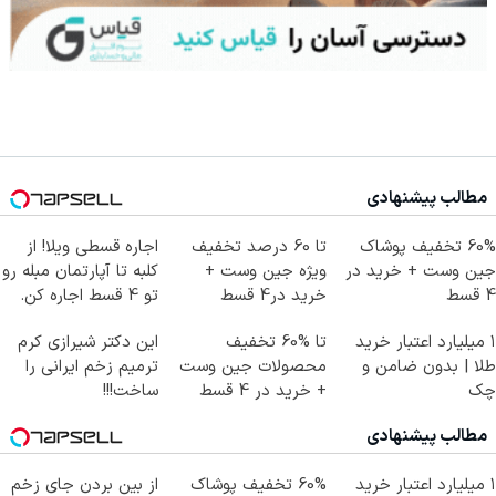
مطالب پیشنهادی
60% تخفیف پوشاک
تا 60 درصد تخفیف
اجاره‌ قسطی ویلا! از
جین وست + خرید در
ویژه جین وست +
کلبه تا آپارتمان مبله رو
4 قسط
خرید در4 قسط
تو 4 قسط اجاره کن.
۱ میلیارد اعتبار خرید
تا %60 تخفیف
این دکتر شیرازی کرم
طلا | بدون ضامن و
محصولات جین وست
ترمیم زخم ایرانی را
چک
+ خرید در 4 قسط
ساخت!!!
مطالب پیشنهادی
۱ میلیارد اعتبار خرید
60% تخفیف پوشاک
از بین بردن جای زخم