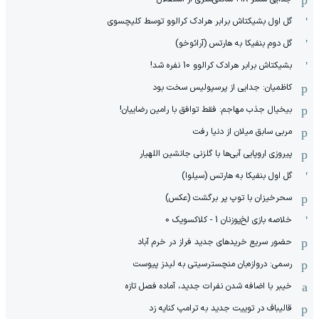
گل اول بشیکتاش برابر هرادک کرالوو توسط کلیچسوی
گل دوم بنفیکا به هارتس (آرائوخو)
بشیکتاش برابر هرادک کرالوو 10 نفره شد!
کاظمیان: جدایی از پرسپولیس سخت بود
بیخیال جذب مهاجم: فقط توافق با رامین رضاییان!
مربی سابق میلان از دنیا رفت
پیروزی اروپایی آبی‌ها با گلزنی جانشین اللهیار
گل اول بنفیکا به هارتس (سیلوا)
سحرخیزان با توپ پر برگشت (عکس)
خلاصه بازی لخ‌پوزنان 1 - کلاکسویک 0
حضور سریع خریدهای جدید فراز در خرم آباد
رسمی: دروازه‌بان منچسترسیتی به لیدز پیوست
خیبر با اضافه شدن نفرات جدید، آماده فصل تازه
قالیباف در توییت جدید به ترامپ کنایه زد