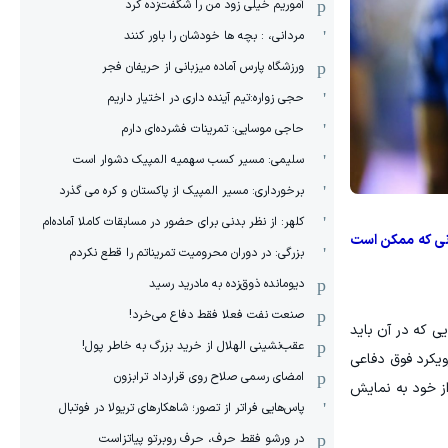
آموریم خیلی زود من را شگفت‌زده کرد
مردانی، : بچه ها خودشان را باور کنند
ورزشگاه پارس آماده میزبانی از حریفان فجر
حجی زواره:تیم آینده داری در اختیار داریم
حاجی موسایی: تمرینات فشرده‌ای دارم
سلیمی: مسیر کسب سهمیه المپیک دشوار است
برخورداری: مسیر المپیک از پاکستان و کره می گذرد
کلهر: از نظر بدنی برای حضور در مسابقات کاملا آماده‌ام
انی که ممکن است
بزرگی: در دوران محرومیت تمریناتم را قطع نکردم
دیومانده ذوق‌زده به مادرید رسید
صنعت نفت فعلا فقط دفاع می‌خرد!
ی که در آن باید
عقب‌نشینی الهلال از خرید بزرگ به خاطر پول!
ویکرد فوق‌ دفاعی
امضای رسمی صلاح روی قرارداد ترابزون
از خود به نمایش
پاس‌هایی فراتر از تصور؛ شاهکارهای تریولا در فوتبال
در ورشو فقط حرف، حرف روبرتو پیاتزاست