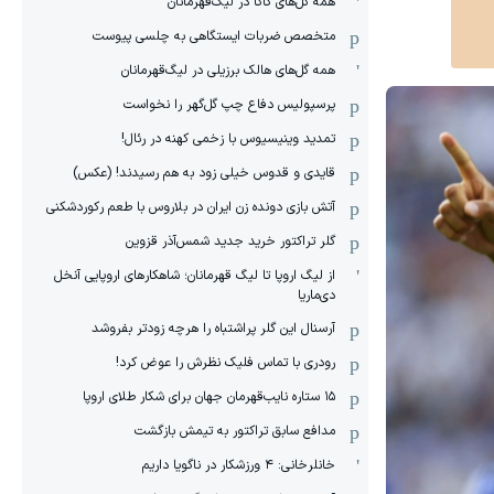
همه گل‌های کاکا در لیگ‌قهرمانان
متخصص ضربات ایستگاهی به چلسی پیوست
همه گل‌های هالک برزیلی در لیگ‌قهرمانان
پرسپولیس دفاع چپ گل‌گهر را نخواست
تمدید وینیسیوس با زخمی کهنه در رئال!
قایدی و قدوس خیلی زود به هم رسیدند! (عکس)
آتش بازی دونده زن ایران در بلاروس با طعم رکوردشکنی
گلر تراکتور خرید جدید شمس‌آذر قزوین
از لیگ اروپا تا لیگ قهرمانان؛ شاهکارهای اروپایی آنخل
دی‌ماریا
آرسنال این گلر پراشتباه را هرچه زودتر بفروشد
رودری با تماس فلیک نظرش را عوض کرد!
١۵ ستاره نایب‌قهرمان جهان برای شکار طلای اروپا
مدافع سابق تراکتور به تیمش بازگشت
خانلرخانی: ۴ ورزشکار در ناگویا داریم