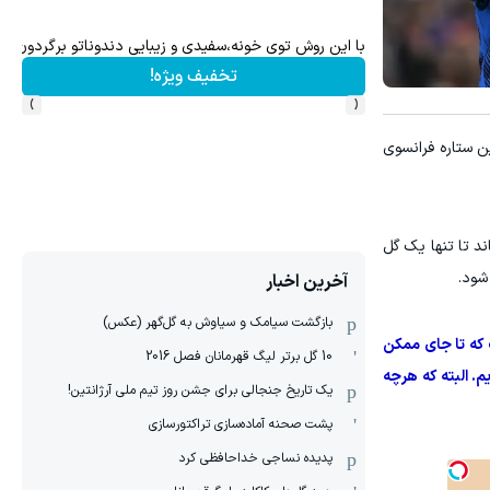
پیشنهاد ویژه پیمان طالبی😍 سفارش سورملینا با تخفیف ویژ
دریافت تخفیف
›
‹
رقابت‌های جام جهانی ۲۰۲۶ است، اما این ستاره فرانسوی
د تا تنها یک گل
آخرین اخبار
بازگشت سیامک و سیاوش به گل‌گهر (عکس)
 است که تا جای ممکن
10 گل برتر لیگ قهرمانان فصل 2016
می‌رویم. البته که هرچه
یک تاریخ جنجالی برای جشن روز تیم ملی آرژانتین!
پشت صحنه آماده‌سازی تراکتورسازی
پدیده نساجی خداحافظی کرد