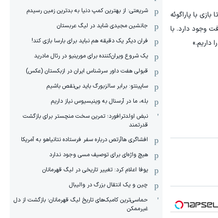
شریعتی: از بهترین کمپ‌ دنیا به بدترین زمین‌ رسیدم
بازی با پاراگوئه
جانشین مجیدی شاید در لیگ عربستان
فت وجود دارد. با
فران دیگر یک دقیقه هم نباید برای بارسا بازی کند!
 داریم.»
یک شروع ویران‌کننده برای مورینیو در رئال مادرید
قبولی هفت داور سرشناس ایران در ازبکستان (عکس)
ساپینتو: برابر سالزبورگ باید بی‌نقص باشیم
بله، ما در آرسنال به وینیسیوس نیاز داریم
نبض اولدترافورد؛ تمرین سخت منچستر برای بازگشت
قدرتمند
افشاگری هاآرتص درباره سفر فرستاده نتانیاهو به آمریکا
هیچ واژه‌ای برای توصیف مسی وجود ندارد
یوفا اعلام کرد: تغییر تاریخی در لیگ قهرمانان
چین و یک انتقال بزرگ در والیبال
حماسی‌ترین کامبک‌های تاریخ لیگ قهرمانان؛ بازگشت از دل
غیرممکن