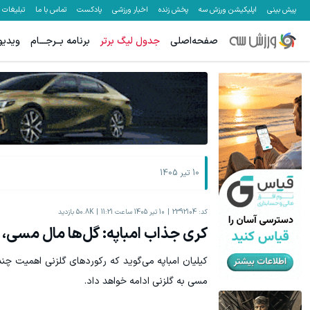
پیش بینی
اپلیکیشن ورزش سه
پخش زنده
اخبار ورزشی
پادکست
تماس با ما
تبلیغات
صفحه‌اصلی
جدول لیگ برتر
برنامه بــرجـــام
ویدیو
هنوز 50 تتر رو دریافت نکردی؟ | رایگان ثبت نام کن و رایگان شروع کن!
فرصت ویژه! با 40٪تخفیف دندوناتو در حد کامپ
دریافت 50 تتر !
10 تیر 1405
کد:
2392104
10 تیر 1405 ساعت 11:21
50.8K
بازدید
کری جذاب امباپه: گل‌ها مال مسی، 
کیلیان امباپه می‌گوید که رکوردهای گلزنی اهمیت چند
مسی به گلزنی ادامه خواهد داد.