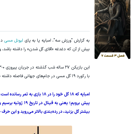
با این روش توی خونه،سفیدی و زیبایی دندوناتو برگردون(40%off)
هنوز 50 تتر رو دریافت نکردی؟ | رایگان ثبت نام کن و رایگان شروع کن!
تخفیف ویژه!
به گزارش "ورزش سه"، امباپه پا به‌ پای
لیونل مسی
بیش از آن که دغدغه «آقای گل شدن» را داشته باشد، وسواس بالا
این بازیکن ۲۷ ساله شب گذشته در جریان پیروزی ۰-۳
با رکورد ۱۹ گل مسی در جام‌های جهانی فاصله داشته باشد و در این دوره از مسابقات نیز با شش گل در صدر جدول گلزنان به او ملحق شود.
امباپه که ۱۸ گل خود را در ۱۸ 
پیش برویم؛ یعنی به 
بیشتر گل بزنید، در رده‌بندی بالاتر می‌روید و این حر