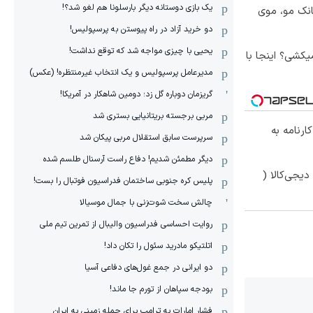
یک بازی دوستانه دیگر بارسلونا هم لغو شد؟!
انک مو، موی
دو خرید آزاد در راه پیوستن به پرسپولیس!
یحیی با چیزی مواجه شد که توقع نداشت!
کشی؟ اینجا با
مدیرعامل پرسپولیس و یک انتخاب غیرمنتظره! (عکس)
گریزمان دوباره گل زد؛ دومین شاهکار در آمریکا!
مربی برجسته بریتانیایی بستری شد
 کارنامه به
سرپرست سابق استقلال مربی پیکان شد
دیگر مطمئن شدیم! دفاع راست آرسنال طلسم شده
یجی‌کالا (
پلیس کره ‌جنوبی ساختمان فدراسیون فوتبال را بست!
چالش سخت شوت‌زنی با جمال موسیالا
روایت احساسی فدراسیون والیبال از تمرین تیم ملی
اتلتیکو مادرید سئول را تکان داد!
دو ایرانی در جمع غول‌های دفاعی آسیا
بودجه سپاهان از تورم جا ماند!
فشار امارات به ترامپ برای حمله زمینی به ایران