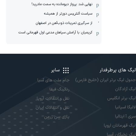
نهایی شد: پرواز دیومانده به سمت مادرید!
سیاست آتش‌بس دورتر از همیشه
از سرگیری تمرینات ذوب‌آهن در اصفهان
کریمیان: با آرامش سپاهان مدعی اول قهرمانی است
لیگ های پرطرفدار
سایر
جدول لیگ برتر ایران (خلیج فارس)
جام ملت های آسیا
لیگ آزادگان
رنکینگ فیفا
لیگ برتر انگلیس
نقل و انتقالات اروپا
لالیگا اسپانیا
نقل و انتقالات ایران
سری آ ایتالیا
پاری سن ژرمن
لیگ قهرمانان اروپا
لیگ نخبگان آسیا