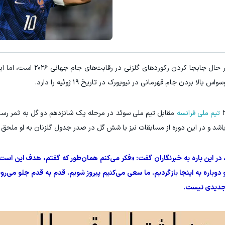
150 میلیون وام بدون ضامن با یک چک ؛ پرداخت دو ساله | سود کم
دریافت 50 تتر !
دریافت وام
در حال جابجا کردن رکوردهای گلزنی در 
 بردن جام قهرمانی در نیویورک در تاریخ ۱۹ ژوئیه را دارد.
تیم ملی فرانسه
مقابل تیم ملی سوئد در مرحله یک‌ شانزدهم دو گل به ثمر رسان
بازی به ثمر رسانده است، در این باره به خبرنگاران گفت: «فکر می‌کنم همان‌طور که گفتم، هدف این
فینال در تاریخ ۱۹ ژوئیه برسیم و دوباره به اینجا بازگردیم. ما سعی می‌کنیم پیروز شویم. قدم به قدم جلو 
ف جدیدی نیست.