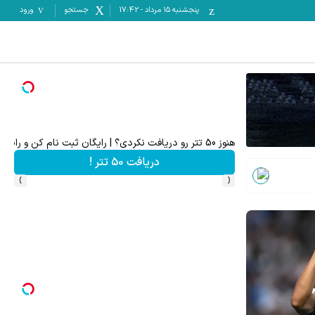
پنجشنبه ۱۵ مرداد
-
17:42
جستجو
ورود
به بزرگترین جشنواره ایمپلنت تهران خوش اومدید! | فقط ۲۵ میلیون !
رزرورایگان نوبت
›
‹