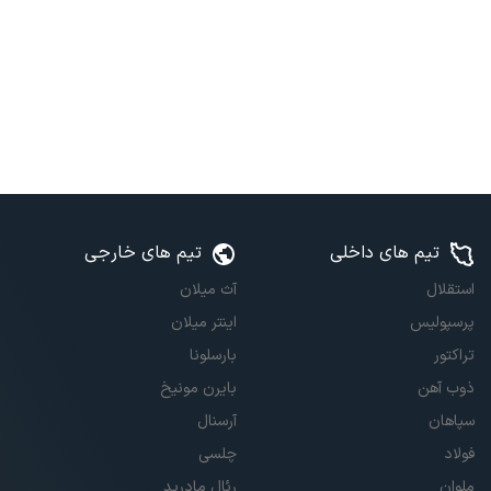
تیم های داخلی
تیم های خارجی
استقلال
آث میلان
پرسپولیس
اینتر میلان
تراکتور
بارسلونا
ذوب آهن
بایرن مونیخ
سپاهان
آرسنال
فولاد
چلسی
ملوان
رئال مادرید