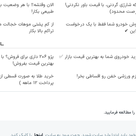
ه شارژی گردنی، با قیمت باور نکردنی!
الان وقتشه‼️ با هر وضعیت ب
رصت محدود)
طبیعی بکار!
وش خودرو شما فقط با یک درخواست
از کم پشتی موهات خجالت می
این ✔
تراکم بالا بکار
د خودروی شما به بهترین قیمت بازار ✅
پژو 206 داری برای فروش؟ با
بهترین قیمت بفروش!
زم ورزشی خفن رو اقساطی بخر!
خرید طلا به صورت قسطی از د
پرداخت 12 ماهه )
را مطالعه فرمایید.
خود باید ابتدا وارد سایت شوید. جهت ورود به سایت
اینجا
را کلیک کنید