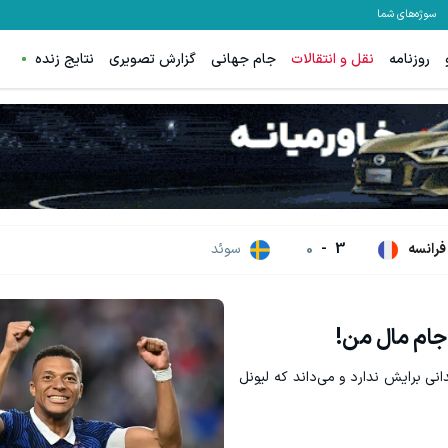
سوژه‌های شما
روزنامه
نقل و انتقالات
جام جهانی
گزارش تصویری
نتایج زنده
وزیت سفید کن
PS5 و آیفون 17 جایزه این گردونه شانس 😍
تخفیف ویژه!
بچرخونش
فرانسه
3
-
0
سوئد
جام مال من!
انی برایش ندارد و می‌داند که لیونل