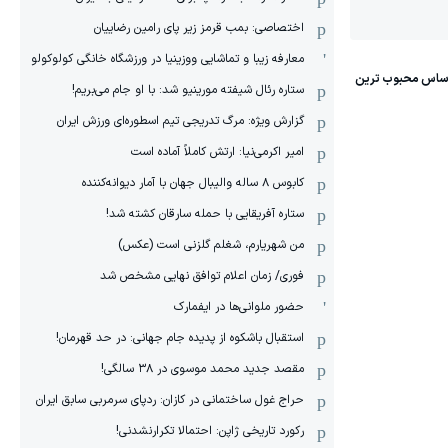
اختصاصی: بمب قرمز زیر پای رامین رضاییان
معارفه زیبا و تماشایی ووزینیا در ورزشگاه خانگی کولوکولو
ستاره رئال شیفته مورینیو شد: با او جام می‌بریم!
گزارش ویژه: مرگ تدریجی تیم اسطوره‌ای ورزش ایران
امیر اکرمی‌نیا: ارتش کاملاً آماده است
کابوس ۸ ساله والیبال جهان با آمار دیوانه‌کننده
ستاره آفریقایی با حمله سارقان کشته شد!
من شهریارم، شغلم گلزنی است (عکس)
فوری/ زمان اعلام توافق نهایی مشخص شد
حضور ملوانی‌ها در ایفمارک
استقبال باشکوه از پدیده جام جهانی: در حد قهرمان!
مقصد جدید محمد موسوی در ٣٨ سالگی!
حراج غول ساختمانی در کازان: ردپای سرمربی سابق ایران
رکورد تاریخی ژاپن: احتمالا تکرارنشدنی!