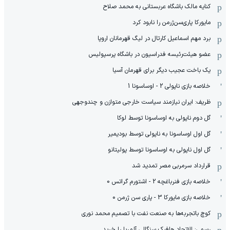
کنایه مالک باشگاه عربستانی به محمد صلاح
مایورکا پاری‌سن‌ژرمن را نابود کرد
برد مهم اسماعیل کارتال در لیگ قهرمانان اروپا
عضو هیئت‌رئیسه فدراسیون در باشگاه پرسپولیس
یک باخت عجیب دیگر برای قهرمان آسیا
خلاصه بازی ناپولی 2 - اوساسونا 1
ظریف: ایران نیازمند سیاست خارجی متوازن و چندوجهی
گل دوم ناپولی به اوساسونا توسط لوکا
گل اول اوساسونا به ناپولی توسط بودیمیر
گل اول ناپولی به اوساسونا توسط پولیتانو
قرارداد سرمربی مصر تمدید شد
خلاصه بازی فنرباغچه 2 - اشتورم گراتس 0
خلاصه بازی مایورکا 3 - پاری سن ژرمن 0
کوچ باتجربه‌ها به صنعت نفت با تصمیم محمد نوری
رسمی: الاتحاد هافبک سنگالی آلمریا را خرید