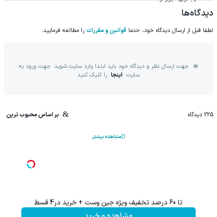
جراحی)
دیدگاه‌ها
لطفا قبل از ارسال دیدگاه خود، حتما
قوانین و مقررات
را مطالعه فرمایید.
جهت ارسال نظر و دیدگاه خود باید ابتدا وارد سایت شوید. جهت ورود به
سایت
اینجا
را کلیک کنید
225
دیدگاه
بر اساس محبوب ترین
مشاهده بیشتر
تا 60 درصد تخفیف ویژه جین وست + خرید در4 قسط
تا %60 تخفیف محصولات جین وست + خرید در 4 
مشاهده و خرید