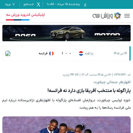
پنجشنبه ۱۵ مرداد
-
10:58
جستجو
ورود
اپلیکیشن اندروید ورزش سه
14 تیر 1405
پاراگوئه
0
-
1
فرانسه
کد:
2392846
13 تیر 1405 ساعت 16:06
44.7K
بازدید
اظهارنظر جنجالی چیلاورت
پاراگوئه با منتخب آفریقا بازی دارد نه فرانسه!
خوزه لوئیس چیلاورت، دروازه‌بان افسانه‌ای پاراگوئه با اظهارنظری نژادپرستانه درباره تیم
ملی فرانسه رسانه‌ها را به هم ریخت.