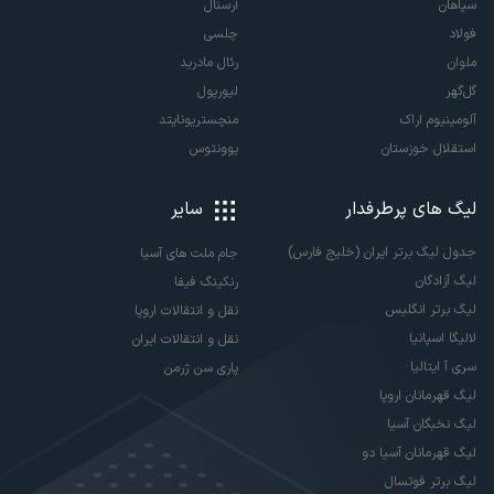
سپاهان
آرسنال
فولاد
چلسی
ملوان
رئال مادرید
گل‌گهر
لیورپول
آلومینیوم اراک
منچستریونایتد
استقلال خوزستان
یوونتوس
لیگ های پرطرفدار
سایر
جدول لیگ برتر ایران (خلیج فارس)
جام ملت های آسیا
لیگ آزادگان
رنکینگ فیفا
لیگ برتر انگلیس
نقل و انتقالات اروپا
لالیگا اسپانیا
نقل و انتقالات ایران
سری آ ایتالیا
پاری سن ژرمن
لیگ قهرمانان اروپا
لیگ نخبگان آسیا
لیگ قهرمانان آسیا دو
لیگ برتر فوتسال