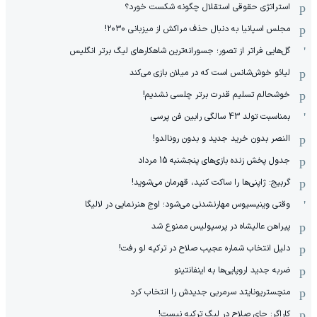
استراتژی حقوقی استقلال چگونه شکست خورد؟
مجلس اسپانیا به دنبال حذف مراکش از میزبانی ۲۰۳۰!
گل‌هایی فراتر از تصور؛ جسورانه‌ترین شاهکارهای لیگ برتر انگلیس
لیائو خوش‌شانس است که در میلان بازی می‌کند
خوشحالم تسلیم قدرت برتر چلسی نشدیم!
بمناسبت تولد 43 سالگی رابین فن پرسی
النصر بدون خرید جدید و بدون رونالدو!
جدول پخش زنده بازی‌های پنجشنبه 15 مرداد
گربیج: ژاپنی‌ها را ساکت کنید، قهرمان می‌شوید!
وقتی وینیسیوس مهارنشدنی می‌شود؛ اوج هنرنمایی در لالیگا
پیراهن عالیشاه در پرسپولیس ممنوع شد
دلیل انتخاب شماره عجیب صلاح در ترکیه لو رفت!
ضربه جدید اروپایی‌ها به اینفانتینو
منچستریونایتد سرمربی جدیدش را انتخاب کرد
کاراگر: جای صلاح در لیگ ترکیه نیست!