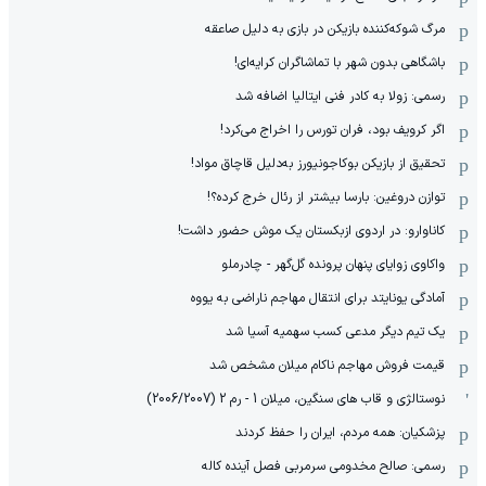
مرگ شوکه‌کننده بازیکن در بازی به دلیل صاعقه
باشگاهی بدون شهر با تماشاگران کرایه‌ای!
رسمی: زولا به کادر فنی ایتالیا اضافه شد
اگر کرویف بود، فران تورس را اخراج می‌کرد!
تحقیق از بازیکن بوکاجونیورز به‌دلیل قاچاق مواد!
توازن دروغین: بارسا بیشتر از رئال خرج کرده؟!
کاناوارو: در اردوی ازبکستان یک موش حضور داشت!
واکاوی زوایای پنهان پرونده گل‌گهر - چادرملو
آمادگی یونایتد برای انتقال مهاجم ناراضی به یووه
یک تیم دیگر مدعی کسب سهمیه آسیا شد
قیمت فروش مهاجم ناکام میلان مشخص شد
نوستالژی و قاب های سنگین، میلان 1 - رم 2 (2006/2007)
پزشکیان: همه مردم، ایران را حفظ کردند
رسمی: صالح مخدومی سرمربی فصل آینده کاله