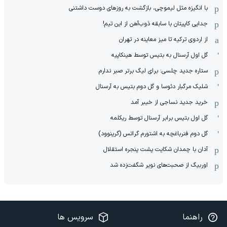
با انگیزه مثل لیموچی، بازگشت به روزهای دوست داشتنی
جدایی کاپیتان با سابقه ذوب‌آهن از این تیم!
از اردوی ترکیه تا میز معاینه در تهران
گل اول آرسنال به بتیس توسط هینکاپیه
ستاره جدید چلسی: برای لیگ برتر صبر ندارم
شلیک مرگبار دئوسا و گل دوم بتیس به آرسنال
خرید جدید نساجی از خیبر آمد
گل اول بتیس برابر آرسنال توسط ریکلمه
گل دوم فنرباغچه به اشتورم گراتس (گرینوود)
آدان با چمدان شکایت پشت پنجره استقلال
اوربیگ از صحبت‌های نویر شگفت‌زده شد
راهنما
سرویس ها