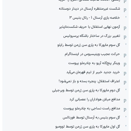
شکست غیرمنتظره آرسنال در دیدار دوستانه
خلاصه بازی آرسنال 1 - رئال بتیس 3
آزمون نهایی استقلال با حریف شکست‌ناپذیر
تغییر بزرگ در ساختار باشگاه پرسپولیس
گل سوم مایورکا به پاری سن ژرمن توسط رایلو
حرکت عجیب وینیسیوس در اینستاگرام
وینگر پنج‌گله آریو به چادرملو پیوست
خرید جدید خیبر از تیم قهرمان می‌آید
اعتراف استقلال: پنجره بسته و باز نمی‌شود!
گل دوم مایورکا به پاری سن ژرمن توسط ویرجیلی
مدافع میلان هواداران را عصبانی کرد
مدافع راست نساجی به چادرملو پیوست
گل سوم بتیس به آرسنال توسط فورنالس
گل اول مایورکا به پاری سن ژرمن توسط لوومبو