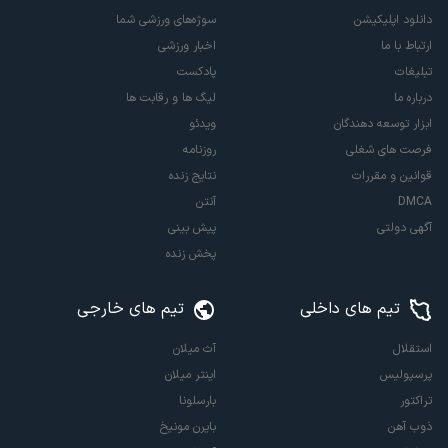
دانلود اپلیکیشن
سوژه‌های ورزشی شما
ارتباط با ما
اخبار ورزشی
تبلیغات
پادکست
درباره ما
لیگ ها و رقابت ها
ابزار توسعه دهندگان
ویدئو
فرصت های شغلی
روزنامه
قوانین و مقررات
نتایج زنده
DMCA
آنتن
آگهی دولتی
پیش بینی
پخش زنده
تیم های داخلی
تیم های خارجی
استقلال
آث میلان
پرسپولیس
اینتر میلان
تراکتور
بارسلونا
ذوب آهن
بایرن مونیخ