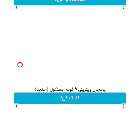
›
‹
یخچال ویترینی 9 فوت ایستکول (جدید)
تا 60 درصد تخفیف ویژه جین وست + خرید در4 قسط
کلیک کن!
›
‹