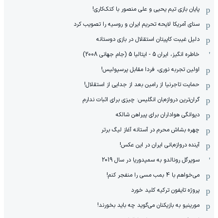
پایان بازی تیم یحیی و علی منصور با کتک‌کاری!
سنای آمریکا لایحه تحریم ایران و روسیه را تصویب کرد
دلیل غیبت کاپیتان استقلال در بازی دوستانه
خاطره انگیز، ایران 5 - ایتالیا 5 (جام جهانی 2008)
اولین تجربه نوری، فردا مقابل پرسپولیس!
حمایت تاجرنیا از رامین بعد از جدایی از استقلال!
گران‌ترین دروازه‌بان انگلیس: چیزی برای اثبات ندارم
دیوانگی هواداران برای پیراهن شالکه
چهره بشاش محرم در آستانه آغاز لیگ برتر
آینده دروازه‌بانی ایران در این عکس!
سوپرگل رونالدو به سمپدوریا در سال 2019
می‌خواهم با 4 بمب مسی را منفجر کنم!
پروژه تایفون ترکیه کلید خورد
مورینیو به بازیکنان می‌گوید چه باید بخورند!