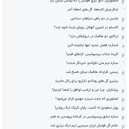
منصوریان: داور بازی فوتبال را به بوکس تبدیل کرد
شکارچیان ثانیه‌ها، گل های لحظه آخر
یاسین در دو راهی سپاهان- نساجی
کانسلو در تمرین الهلال: رویای بارسا نابود شد؟
تراکتور دو هافبک در دروازه‌اش دارد!
استارت فصل جدید تنها نماینده البرز
گزینه جذاب پرسپولیس: اژدهای قرمز!
ستاره تیم ملی تکواندو خبرنگار شدند!
رسمی: قرارداد هافبک میلان فسخ شد
برترین گل های رونالدو نازاریو برای رئال مادرید
پزشکیان: چرا من و ترامپ توافق را امضا کردیم؟
تصاویری که باعث سردرد مهدی تارتار می‌شود!
پول سعودی ته کشید، پایان تاریک لیگ روشن!
ستاره سابق پرسپولیس در آستانه پیوستن به فجر
خانم گل فوتبال ایران سرمربی تیم لیگ برتری شد