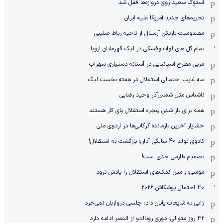
استوک سعید روی دروازه‌ها قفل شد
تحریم‌های جدید آمریکا علیه ایران
مصدومیت بازیکن آرسنال از ناحیه رباط صلیبی
تمام گل های لواندوفسکی در لیگ قهرمانان اروپا
مربی مطرح اسپانیایی در آستانه دستیاری سهراب
سه غایب احتمالی استقلال در هفته نخست لیگ
ناشناس مثل شمس‌آذرِ وحید رضایی
همه برای باز شدن پنجره استقلال پای کار هستند
خشایار آخرین بازمانده گرگانی‌ها در اردوی ملی
کادوی تولد 40 سالگی آدان: بازگشت به استقلال!
تصمیم طارمی جدی است!
مومنی: رامین کمک‌های استقلال را یادش نرود
40 احتمال پوشکاش 2026
ژابی به شایعات پایان داد: چلسی دروازبان نمی‌خرد
۳۲ روز متوالی: دوری رونالدو از النصر ادامه دارد