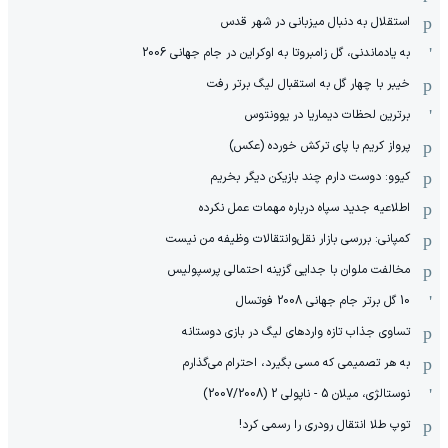
استقلال به دنبال میزبانی در شهر قدس
به یادماندنی، گل زامبروتا به اوکراین در جام جهانی 2006
خیبر با چهار گل به استقبال لیگ برتر رفت
برترین لحظات دیماریا در یوونتوس
پرواز کریم با پای ترکش خورده (عکس)
کیوو: دوست دارم چند بازیکن دیگر بخریم
اطلاعیه جدید سپاه درباره مهمات عمل نکرده
کمپانی: بررسی بازار نقل‌وانتقالات وظیفه من نیست
مخالفت ملوان با جدایی گزینه احتمالی پرسپولیس
10 گل برتر جام جهانی 2008 فوتسال
تساوی جذاب تازه واردهای لیگ در بازی دوستانه
به هر تصمیمی که مسی بگیرد، احترام می‌گذارم
نوستالژی، میلان 5 - ناپولی 2 (2007/2008)
توپ طلا انتقال رودری را رسمی کرد!