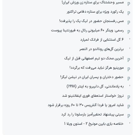
مسیر وحشتناک برای ستاره زن ورزش ایران!
یک رکورد ویژه برای ستاره دفاعی تراکتور
مس رفسنجان حضور در لیگ یک را پذیرفت!
رسمی: وینگر 60 میلیونی رئال به فیورنتینا پیوست
6 گل استثنایی از فرانک لمپارد
برترین گل‌های رونالدو در النصر
آخرین محک دو تیم اصفهانی قبل از لیگ
مورینیو هرگز نباید می‌رفت که برگردد!
حضور دختران و پسران ایران در نیشن لیگز!
به یادماندنی، گل دلپیرو به اینتر (1998)
نروژ خواستار استعفای فوری اینفانتینو شد
شاید امروز یا فردا آتش‌بس ۳۰ تا ۶۰ روزه برقرار شود
سیتی پیشنهاد تحقیرآمیز بارسلونا را رد کرد
خلاصه بازی بایرن مونیخ 2 - استون ویلا 1