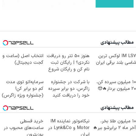
مطالب پیشنهادی
IM LS7 لوکس ترین
هنوز 50 تتر رو دریافت
انتخاب اصل (ساعت و
شاسی بلند برقی ایران
نکردی؟ | رایگان ثبت
گجت دیجیتال)
نام کن و رایگان شروع
کن!
10 میلیون سپرده کن،
با شرکت در جشنواره
سرمایه‌اتو توی مدت
20 میلیون بردار🔥😍
زاگرس، دو برابر سپرده
کم دو برابر کن!
خود را دریافت کنید
(جشنواره ویژه زاگرس)
🔥
مطالب پیشنهادی
10 میلیون طلا بخر،
نیکاموتور نماینده IM
خرید قسطی
آخر ماه 2 برابرشو ببر🔥
Motor و Lynk&Co در
ساعت‌های محبوب در
ایران
پوزیترون