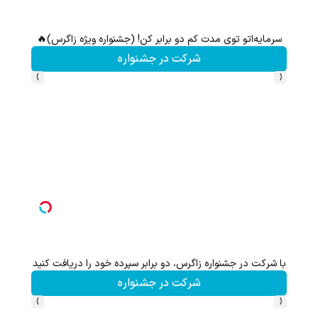
سرمایه‌اتو توی مدت کم دو برابر کن! (جشنواره ویژه زاگرس)🔥
این پک 
شرکت در جشنواره
›
‹
با شرکت در جشنواره زاگرس، دو برابر سپرده خود را دریافت کنید
گردونه شانس بدون 
شرکت در جشنواره
›
‹