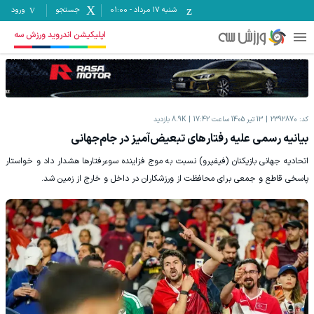
شنبه ۱۷ مرداد
-
01:00
جستجو
ورود
اپلیکیشن اندروید ورزش سه
کد:
2392870
13 تیر 1405 ساعت 17:42
8.9K
بازدید
بیانیه رسمی علیه رفتارهای تبعیض‌آمیز در جام‌جهانی
اتحادیه جهانی بازیکنان (فیفپرو) نسبت به موج فزاینده سوءرفتارها هشدار داد و خواستار
پاسخی قاطع و جمعی برای محافظت از ورزشکاران در داخل و خارج از زمین شد.