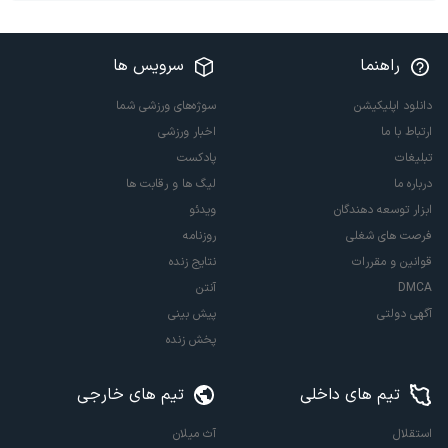
راهنما
سرویس ها
دانلود اپلیکیشن
سوژه‌های ورزشی شما
ارتباط با ما
اخبار ورزشی
تبلیغات
پادکست
درباره ما
لیگ ها و رقابت ها
ابزار توسعه دهندگان
ویدئو
فرصت های شغلی
روزنامه
قوانین و مقررات
نتایج زنده
DMCA
آنتن
آگهی دولتی
پیش بینی
پخش زنده
تیم های داخلی
تیم های خارجی
استقلال
آث میلان