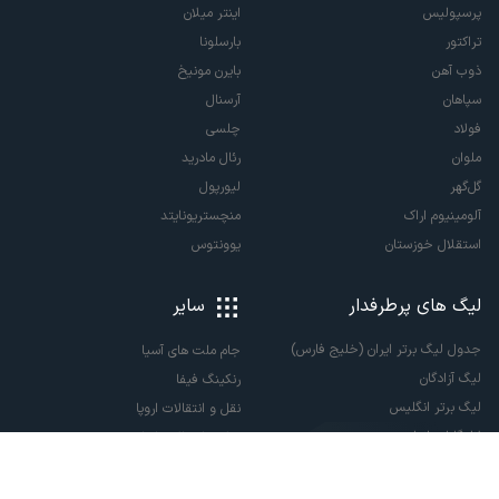
پرسپولیس
اینتر میلان
تراکتور
بارسلونا
ذوب آهن
بایرن مونیخ
سپاهان
آرسنال
فولاد
چلسی
ملوان
رئال مادرید
گل‌گهر
لیورپول
آلومینیوم اراک
منچستریونایتد
استقلال خوزستان
یوونتوس
لیگ های پرطرفدار
سایر
جدول لیگ برتر ایران (خلیج فارس)
جام ملت های آسیا
لیگ آزادگان
رنکینگ فیفا
لیگ برتر انگلیس
نقل و انتقالات اروپا
لالیگا اسپانیا
نقل و انتقالات ایران
سری آ ایتالیا
پاری سن ژرمن
لیگ قهرمانان اروپا