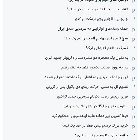
انقلاب مارسکا با تغییر جنجالی در سیتی!
جابجایی ناگهانی روی نیمکت تراکتور
حمله رسانه‌های اوکراینی به سرمربی سابق ایران
هیچ‌ تیمی این مهاجم آلمانی را نمی‌خواهد!
کامبک با طعم قهرمانی لیگ!
به دنبال یک معجزه: دو ستاره سد راه لژیونر جدید ایران
من به یووه خیانت نکردم، فقط به اینتر رفتم!
ایران جا ماند: برترین مدافعان لیگ ملت‌ها معرفی شدند
تقدیم گل به مسی؛ حرکت زیبای دی پائول پس از گل‌زنی
فوری: ربیعی رفت، نکونام سرمربی جدید تراکتور
ستاره‌ای بدون جایگاه در رئال مادرید مورینیو!
فیفا کمپین بی‌رحمانه علیه اینفانتینو را محکوم کرد
خرید بزرگ پرسپولیس فعلا در حد یک نیمه
خلاصه بازی اینترمیامی 1 - مونتری 2