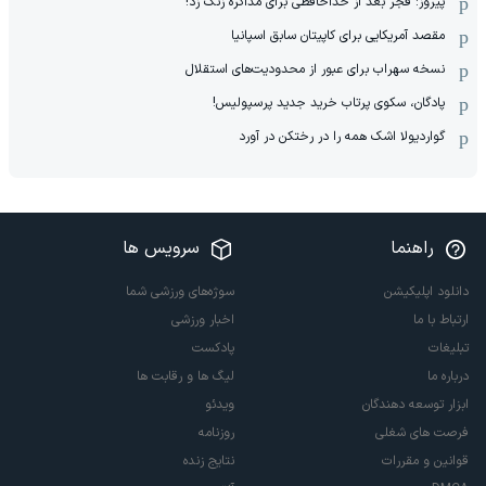
پیروز: فجر بعد از خداحافظی برای مذاکره زنگ زد!
مقصد آمریکایی برای کاپیتان سابق اسپانیا
نسخه سهراب برای عبور از محدودیت‌های استقلال
پادگان، سکوی پرتاب خرید جدید پرسپولیس!
گواردیولا اشک همه را در رختکن در آورد
راهنما
سرویس ها
دانلود اپلیکیشن
سوژه‌های ورزشی شما
ارتباط با ما
اخبار ورزشی
تبلیغات
پادکست
درباره ما
لیگ ها و رقابت ها
ابزار توسعه دهندگان
ویدئو
فرصت های شغلی
روزنامه
قوانین و مقررات
نتایج زنده