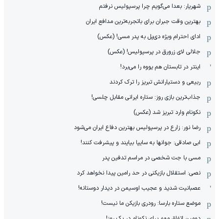
شهریار: بعدا می‌گویم چرا پرسپولیس نرفتم
بهترین وقت جبران برای باتجربه‌ترین مدافع ایران
ادای احترام ویژه دی‌پل به پدر مسی! (عکس)
جلالی لای زرورق در پرسپولیس! (عکس)
اینتر در تابستان هم یووه را می‌برد!
ربیعی و دستیارانش تبریز را ترک کردند
جذاب‌ترین بازی روز: ستاره ایرانی مقابل چلسی!
نکونام وارد تبریز شد (عکس)
رضا نور: زارع در پرسپولیس بهترین دفاع ایران می‌شود
ابی صادقی: جوانها به سایپا بیایند و پیشرفت کنند!
مسی با جت شخصی در مراسم تدفین پدر
نصی: استقلال بازیکنی در حد رامین پیدا نخواهد کرد
عصبانیت شدید و عجیب اوسیمن در دیدار دوستانه!
موضع ستاره بارسا: رودری بازیکن ما نیست!
دومین اتفاق مهم برای نکونام در یک روز!