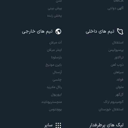
DMCA
آنتن
آگهی دولتی
پیش بینی
پخش زنده
تیم های داخلی
تیم های خارجی
استقلال
آث میلان
پرسپولیس
اینتر میلان
تراکتور
بارسلونا
ذوب آهن
بایرن مونیخ
سپاهان
آرسنال
فولاد
چلسی
ملوان
رئال مادرید
گل‌گهر
لیورپول
آلومینیوم اراک
منچستریونایتد
استقلال خوزستان
یوونتوس
لیگ های پرطرفدار
سایر