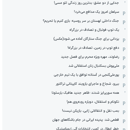
جدایی از دو عشق؛ بدترین روز زندگی لئو مسی!
سپاهان امروز یک مدافع می‌خرد!
جنگ داخلی لهستان بر سر روسیه: بازی کنیم یا تحریم؟
یک توپ فوتبال و تصادف در بزرگراه
یزدانی برای جنگ ستارگان آماده می شود(عکس)
دفع توپ در زمین، تصادف در بزرگراه!
رضاوند، مهره ویژه محرم برای فصل جدید
ملی‌پوش بسکتبال زنان استقلالی شد
پورعلی‌گنجی در آستانه توافق با یک تیم خارجی
بیرو، شجاع و ماجرای بازوبند کاپیتانی تراکتور
همه سورپرایز شدند؛ ظاهر جدید هافبک بارسلونا
نکونام و استقلال، دوباره روبه‌روی هم!
بمب نقل و انتقالاتی ژابی، بازیکن نیست!
قطعی شد: پدیده ایرانی در جام باشگاه‌های جهان
خطر ابطال در کمین انتخابات آتی ژیمناستیک