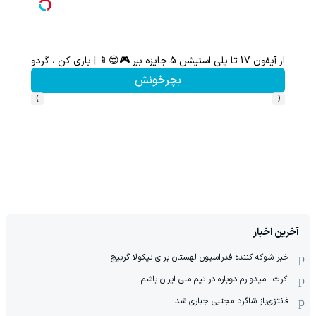
از آیفون 17 تا پلی استیشن 5 جایزه ببر 🎮😍📱 | بازی کن ، گردونه بچرخون
از آیفون 17 تا پلی استیشن 5 🎮😍📱 | گردونه بچرخون جای
بچرخونش
›
‹
آخرین اخبار
خبر شوکه کننده فدراسیون لهستان برای نیکولا گربیچ
اکرت: امیدوارم دوباره در تیم ملی ایران باشم
فانتزی‌باز شاگرد مجتبی جباری شد