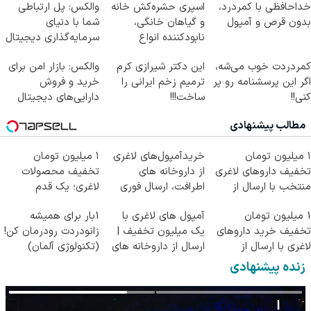
خداحافظی با کمردرد،
اسپری حشره‌کش خانه
والکس: پل ارتباطی
بدون قرص و آمپول
و گیاهان خانگی،
شما با دنیای
نابودکننده انواع
سرمایه‌گذاری دیجیتال
حشرات خانگی و آفات
کمردردت خوب می‌شه،
این دکتر شیرازی کرم
والکس: بازار امن برای
اگر این پرسشنامه رو پر
ترمیم زخم ایرانی را
خرید و فروش
کنی!!
ساخت!!!
دارایی‌های دیجیتال
مطالب پیشنهادی
۱ میلیون تومان
خریدآمپول‌های لاغری
۱ میلیون تومان
تخفیف داروهای لاغری
از داروخانه های
تخفیف محصولات
منتخب با ارسال از
اطرافت، ارسال فوری
لاغری؛ یک قدم
داروخانه نزدیکت
همراه با پک یخ!
نزدیک‌تر به شروع
1 میلیون تومان
آمپول های لاغری با
1بار برای همیشه
کاهش وزن
تخفیف خرید داروهای
یک میلیون تخفیف |
زانودردت رودرمان کن!
لاغری با ارسال از
ارسال از داروخانه های
(تکنولوژی آلمان)
داروخانه و پک یخ!
معتبر
◂پرسشنامه▸
زنده پیشنهادی