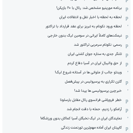
برنامه مورینیو مشخص شد: رئال با ۲۰ بازیکن!
لحظه به لحظه با اخبار نقل و انتقالات ایران
لحظه ورود نکونام به تبریز برای عقد قرارداد با تراکتور
نیمکت‌های کاملاً ایرانی در سومین لیگ بدون خارجی
رسمی: نکونام سرمربی تراکتور شد
تلنگر جدی به ستاره جوان کشتی ایران
از حق والیبال ایران در آسیا دفاع کردم
ویدئو جالب از ملوانی ها در آستانه شروع لیگ!
گلزن تکراری به پرسپولیس در پیش‌فصل
خبرچین پرسپولیسی ها پیدا شد!
خطر فروپاشی فرانسوی رئال مقابل بارسلونا
آرامکو را زدیم، حمله با دقت انجام شد
نمایندگان ایران در لیگ نخبگان آسیا کماکان بدون ورزشگاه!
کاپیتان ایران آماده مهم‌ترین تورنمنت زندگی