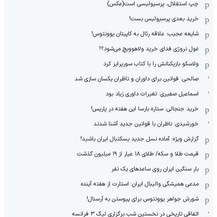
چپ استقلال، پرسپولیسی است(عکس)
خرید بعدی پرسپولیس بست!
شایعه عجیب: علاقه رئال به کاپیتان یوونتوس!
غول نروژی فدای خرید ولاهوویچ می‌شود؟!
ولاسکو بازیکنانش را با کتاب سورپرایز کرد
صالحی: قوانین برای داوران و ناظران یکسان سازی شد
اسماعیل صفیری: تغیرات داوری زیاد بود
خرید جنجالی: ستاره بارسا این هفته در پاریس!
خورشیدی: ناظران با قوانین جدید آشنا شدند
گزارش ویژه‌: آماده نسل جدید بسکتبال ایران باشید!
قیمت طلا و سکه/ طلای ۱۸ عیار از ۱۹ میلیون گذشت
بار سنگین ایران روی ساعدهای یک نفر
مدعی همیشگی والیبال ایران: استارت از هفته آینده
شورش جواهر یوونتوس برای پیوستن به آرسنال!
اتفاقی تاریخی در نخستین شب برگزاری لیگ ۳ فرانسه