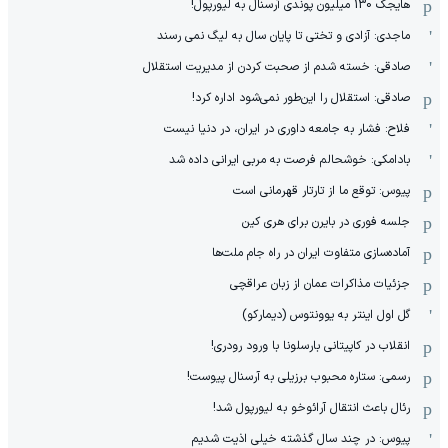
هایجک 130 میلیون پوندی آرسنال به لیورپول!
ماجدی: آزادی و تختی تا پایان سال به لیگ نمی رسند
صادقی: خسته شدم از صحبت کردن از مدیریت استقلال
صادقی: استقلال را این‌طور نمی‌شود اداره کرد!
فلاح: فشار به جامعه داوری در ایران، در دنیا نیست
بادامکی: خوشحالم فرصت به مربی ایرانی داده شد
پیوس: توقع ما از تارتار قهرمانی است
جلسه فوری در بایرن برای هری کین
آماده‌سازی متفاوت ایران در راه جام ملت‌ها
جزئیات مذاکرات عمان از زبان عراقچی
گل اول اینتر به یوونتوس (دیمارکو)
انقلاب در کاپیتانی بارسلونا با ورود رودری!
رسمی: ستاره محبوب برزیلی به آرسنال پیوست!
رئال باعث انتقال آرائوخو به لیورپول شد!
پیوس: در چند سال گذشته خیلی اذیت شدیم