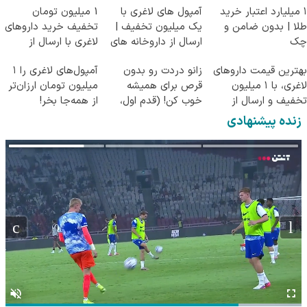
۱ میلیارد اعتبار خرید
آمپول های لاغری با
1 میلیون تومان
طلا | بدون ضامن و
یک میلیون تخفیف |
تخفیف خرید داروهای
چک
ارسال از داروخانه های
لاغری با ارسال از
معتبر
داروخانه و پک یخ!
بهترین قیمت داروهای
زانو دردت رو بدون
آمپول‌های لاغری را ۱
لاغری، با ۱ میلیون
قرص برای همیشه
میلیون تومان ارزان‌تر
تخفیف و ارسال از
خوب کن! (قدم اول،
از همه‌جا بخر!
داروخانه‌
پرسش‌نامه)
زنده پیشنهادی