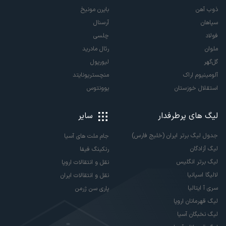
ذوب آهن
بایرن مونیخ
سپاهان
آرسنال
فولاد
چلسی
ملوان
رئال مادرید
گل‌گهر
لیورپول
آلومینیوم اراک
منچستریونایتد
استقلال خوزستان
یوونتوس
لیگ های پرطرفدار
سایر
جدول لیگ برتر ایران (خلیج فارس)
جام ملت های آسیا
لیگ آزادگان
رنکینگ فیفا
لیگ برتر انگلیس
نقل و انتقالات اروپا
لالیگا اسپانیا
نقل و انتقالات ایران
سری آ ایتالیا
پاری سن ژرمن
لیگ قهرمانان اروپا
لیگ نخبگان آسیا