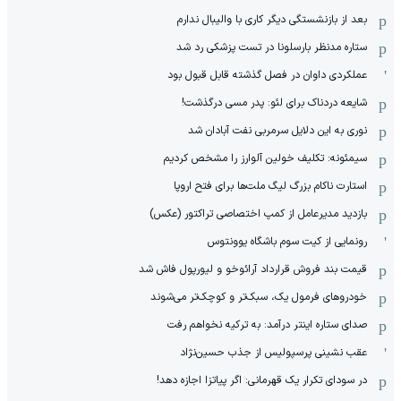
بعد از بازنشستگی دیگر کاری با والیبال ندارم
ستاره مدنظر بارسلونا در تست پزشکی رد شد
عملکردی داوان در فصل گذشته قابل قبول بود
شایعه دردناک برای لئو: پدر مسی درگذشت!
نوری به این دلایل سرمربی نفت آبادان شد
سیمئونه: تکلیف خولین آلوارز را مشخص کردیم
استارت ناکام بزرگ لیگ ملت‌ها برای فتح اروپا
بازدید مدیرعامل از کمپ اختصاصی تراکتور (عکس)
رونمایی از کیت سوم باشگاه یوونتوس
قیمت بند فروش قرارداد آرائوخو و لیورپول فاش شد
خودروهای فرمول یک، سبک‌تر و کوچک‌تر می‌شوند
صدای ستاره اینتر درآمد: به ترکیه نخواهم رفت
عقب نشینی پرسپولیس از جذب حسین‌نژاد
در سودای تکرار یک قهرمانی: اگر پیاتزا اجازه دهد!