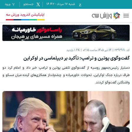
شنبه ۱۷ مرداد
-
16:42
جستجو
ورود
اپلیکیشن اندروید ورزش سه
کد:
2392981
14 تیر 1405 ساعت 02:15
1.6K
بازدید
گفت‌وگوی پوتین و ترامپ: تأکید بر دیپلماسی در اوکراین
دستیار رئیس‌جمهور روسیه از گفت‌وگوی تلفنی پوتین و ترامپ خبر داد و اعلام کرد دو
طرف درباره جنگ اوکراین، تحولات خاورمیانه و چشم‌انداز همکاری‌های آینده میان مسکو و
واشنگتن گفت‌وگو کردند.