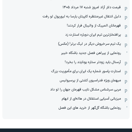
قیمت دلار آزاد امروز شنبه ۱۷ مرداد ۱۴۰۵
دلیل انتقال غیرمنتظره کاپیتان بارسا به لیورپول لو رفت
قهرمانان المپیک از والیبال فرار کردند!
پرافتخارترین تیم ایران دوباره استارت زد
یک تیم سرخپوش دیگر در لیگ برتر! (عکس)
رونمایی از پیراهن فصل جدید باشگاه خیبر
آرسنال باید زودتر ستاره یونایتد را بخرد!
استارت پاسور شماره یک ایران برای مأموریت بزرگ
میهمان ویژه فدراسیون کشتی از پرسپولیس
مربی سرشناس مشکل نایب قهرمان جهان را لو داد
میزبانی آسیایی استقلال در هاله‌ای از ابهام
رونمایی باشگاه گل‌گهر از خرید های این فصل