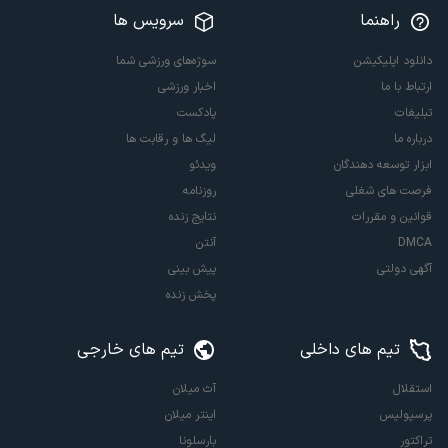
راهنما
سرویس ها
دانلود اپلیکیشن
سوژه‌های ورزشی شما
ارتباط با ما
اخبار ورزشی
تبلیغات
پادکست
درباره ما
لیگ ها و رقابت ها
ابزار توسعه دهندگان
ویدئو
فرصت های شغلی
روزنامه
قوانین و مقررات
نتایج زنده
DMCA
آنتن
آگهی دولتی
پیش بینی
پخش زنده
تیم های داخلی
تیم های خارجی
استقلال
آث میلان
پرسپولیس
اینتر میلان
تراکتور
بارسلونا