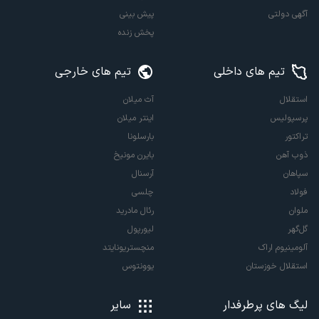
آگهی دولتی
پیش بینی
پخش زنده
تیم های داخلی
تیم های خارجی
استقلال
آث میلان
پرسپولیس
اینتر میلان
تراکتور
بارسلونا
ذوب آهن
بایرن مونیخ
سپاهان
آرسنال
فولاد
چلسی
ملوان
رئال مادرید
گل‌گهر
لیورپول
آلومینیوم اراک
منچستریونایتد
استقلال خوزستان
یوونتوس
لیگ های پرطرفدار
سایر