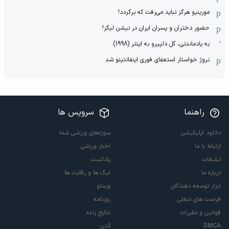
مورینیو هرگز نباید می‌رفت که برگردد!
حضور دختران و پسران ایران در نیشن لیگز!
به یادماندنی، گل دلپیرو به اینتر (1998)
نروژ خواستار استعفای فوری اینفانتینو شد
راهنما
سرویس ها
دانلود اپلیکیشن
سوژه‌های ورزشی شما
ارتباط با ما
اخبار ورزشی
تبلیغات
پادکست
درباره ما
لیگ ها و رقابت ها
ابزار توسعه دهندگان
ویدئو
فرصت های شغلی
روزنامه
قوانین و مقررات
نتایج زنده
DMCA
آنتن