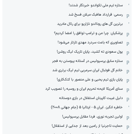
ستاره تیم ملی تکواندو خبرنگار شدند!
رسمی: قرارداد هافبک میلان فسخ شد
برترین گل های رونالدو نازاریو برای رئال مادرید
پزشکیان: چرا من و ترامپ توافق را امضا کردیم؟
تصاویری که باعث سردرد مهدی تارتار می‌شود!
پول سعودی ته کشید، پایان تاریک لیگ روشن!
ستاره سابق پرسپولیس در آستانه پیوستن به فجر
خانم گل فوتبال ایران سرمربی تیم لیگ برتری شد
پایان بازی تیم یحیی و علی منصور با کتک‌کاری!
سنای آمریکا لایحه تحریم ایران و روسیه را تصویب کرد
دلیل غیبت کاپیتان استقلال در بازی دوستانه
خاطره انگیز، ایران 5 - ایتالیا 5 (جام جهانی 2008)
اولین تجربه نوری، فردا مقابل پرسپولیس!
حمایت تاجرنیا از رامین بعد از جدایی از استقلال!