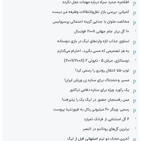
اطلاعیه جدید سپاه درباره مهمات عمل نکرده
کمپانی: بررسی بازار نقل‌وانتقالات وظیفه من نیست
مخالفت ملوان با جدایی گزینه احتمالی پرسپولیس
10 گل برتر جام جهانی 2008 فوتسال
تساوی جذاب تازه واردهای لیگ در بازی دوستانه
به هر تصمیمی که مسی بگیرد، احترام می‌گذارم
نوستالژی، میلان 5 - ناپولی 2 (2007/2008)
توپ طلا انتقال رودری را رسمی کرد!
مسیر وحشتناک برای ستاره زن ورزش ایران!
یک رکورد ویژه برای ستاره دفاعی تراکتور
مس رفسنجان حضور در لیگ یک را پذیرفت!
رسمی: وینگر 60 میلیونی رئال به فیورنتینا پیوست
6 گل استثنایی از فرانک لمپارد
برترین گل‌های رونالدو در النصر
آخرین محک دو تیم اصفهانی قبل از لیگ