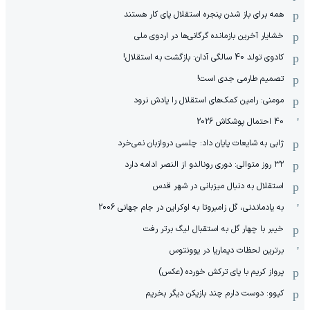
همه برای باز شدن پنجره استقلال پای کار هستند
خشایار آخرین بازمانده گرگانی‌ها در اردوی ملی
کادوی تولد 40 سالگی آدان: بازگشت به استقلال!
تصمیم طارمی جدی است!
مومنی: رامین کمک‌های استقلال را یادش نرود
40 احتمال پوشکاش 2026
ژابی به شایعات پایان داد: چلسی دروازبان نمی‌خرد
۳۲ روز متوالی: دوری رونالدو از النصر ادامه دارد
استقلال به دنبال میزبانی در شهر قدس
به یادماندنی، گل زامبروتا به اوکراین در جام جهانی 2006
خیبر با چهار گل به استقبال لیگ برتر رفت
برترین لحظات دیماریا در یوونتوس
پرواز کریم با پای ترکش خورده (عکس)
کیوو: دوست دارم چند بازیکن دیگر بخریم