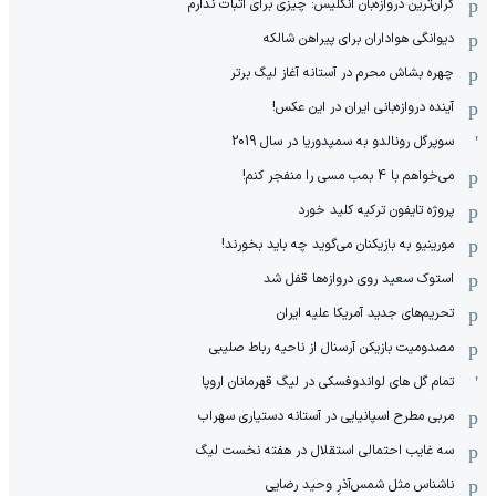
گران‌ترین دروازه‌بان انگلیس: چیزی برای اثبات ندارم
دیوانگی هواداران برای پیراهن شالکه
چهره بشاش محرم در آستانه آغاز لیگ برتر
آینده دروازه‌بانی ایران در این عکس!
سوپرگل رونالدو به سمپدوریا در سال 2019
می‌خواهم با 4 بمب مسی را منفجر کنم!
پروژه تایفون ترکیه کلید خورد
مورینیو به بازیکنان می‌گوید چه باید بخورند!
استوک سعید روی دروازه‌ها قفل شد
تحریم‌های جدید آمریکا علیه ایران
مصدومیت بازیکن آرسنال از ناحیه رباط صلیبی
تمام گل های لواندوفسکی در لیگ قهرمانان اروپا
مربی مطرح اسپانیایی در آستانه دستیاری سهراب
سه غایب احتمالی استقلال در هفته نخست لیگ
ناشناس مثل شمس‌آذرِ وحید رضایی