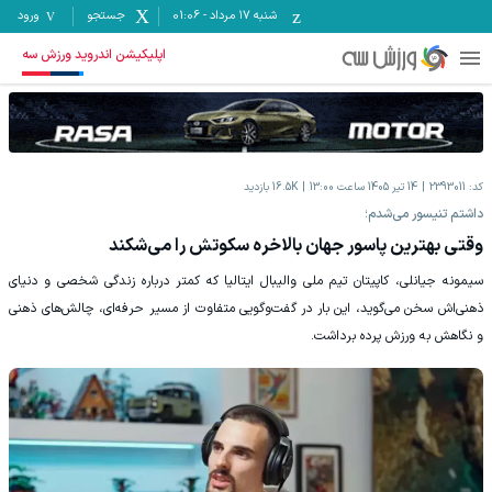
شنبه ۱۷ مرداد
-
01:06
جستجو
ورود
اپلیکیشن اندروید ورزش سه
کد:
2393011
14 تیر 1405 ساعت 13:00
16.5K
بازدید
داشتم تنیسور می‌شدم؛
وقتی بهترین پاسور جهان بالاخره سکوتش را می‌شکند
سیمونه جیانلی، کاپیتان تیم ملی والیبال ایتالیا که کمتر درباره زندگی شخصی و دنیای
ذهنی‌اش سخن می‌گوید، این بار در گفت‌وگویی متفاوت از مسیر حرفه‌ای، چالش‌های ذهنی
و نگاهش به ورزش پرده برداشت.