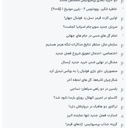
دو خرید بعدی پرسپولیس مشخص شدند
خاطره انگیز، یوونتوس 2 - بایرن مونیخ 1 (2005)
اولین کارت قرمز نسل زد فوتبال جهان!
میزبان جدید سوپرجام اسپانیا کجاست؟
تمام گل های مسی در جام های جهانی
سازمان ملل: منتظر نتایج مذاکرات تنگه هرمز هستیم
اختصاصی: احتمال تعویق شروع فصل جدید
مشکل در نهایی شدن خرید جدید آرسنال
منصوریان: داور بازی فوتبال را به بوکس تبدیل کرد
شکارچیان ثانیه‌ها، گل های لحظه آخر
یاسین در دو راهی سپاهان- نساجی
کانسلو در تمرین الهلال: رویای بارسا نابود شد؟
تراکتور دو هافبک در دروازه‌اش دارد!
استارت فصل جدید تنها نماینده البرز
گزینه جذاب پرسپولیس: اژدهای قرمز!