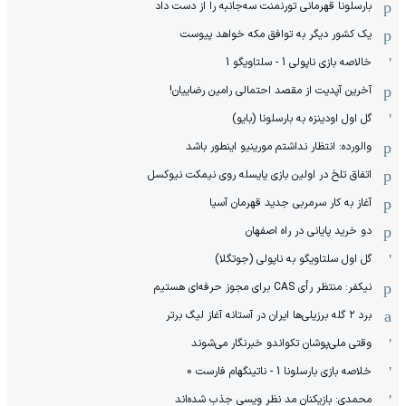
بارسلونا قهرمانی تورنمنت سه‌جانبه را از دست داد
یک کشور دیگر به توافق مکه خواهد پیوست
خالاصه بازی ناپولی 1 - سلتاویگو 1
آخرین آپدیت از مقصد احتمالی رامین رضاییان!
گل اول اودینزه به بارسلونا (بایو)
والورده: انتظار نداشتم مورینیو اینطور باشد
اتفاق تلخ در اولین بازی یایسله روی نیمکت نیوکسل
آغاز به کار سرمربی جدید قهرمان آسیا
دو خرید پایانی در راه اصفهان
گل اول سلتاویگو به ناپولی (جوتگلا)
نیکفر: منتظر رأی CAS برای مجوز حرفه‌ای هستیم
برد ۲ گله برزیلی‌ها ایران در آستانه آغاز لیگ برتر
وقتی ملی‌پوشان تکواندو خبرنگار می‌شوند
خلاصه بازی بارسلونا 1 - ناتینگهام فارست 0
محمدی: بازیکنان مد نظر ویسی جذب شده‌اند