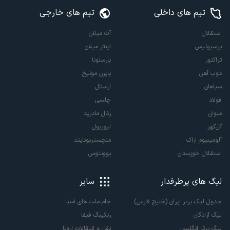
تیم های داخلی
تیم های خارجی
استقلال
آث میلان
پرسپولیس
اینتر میلان
تراکتور
بارسلونا
ذوب آهن
بایرن مونیخ
سپاهان
آرسنال
فولاد
چلسی
ملوان
رئال مادرید
گل‌گهر
لیورپول
آلومینیوم اراک
منچستریونایتد
استقلال خوزستان
یوونتوس
لیگ های پرطرفدار
سایر
جدول لیگ برتر ایران (خلیج فارس)
جام ملت های آسیا
لیگ آزادگان
رنکینگ فیفا
لیگ برتر انگلیس
نقل و انتقالات اروپا