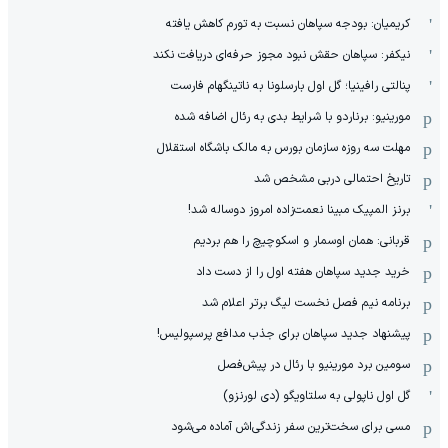
کریمیان: بودجه سپاهان نسبت به تورم کاهش یافته
نیکفر: سپاهان حقش نبود مجوز حرفه‌ای دریافت نکند
پنالتی رافینیا؛ گل اول بارسلونا به ناتینگهام فارست
مورینیو: برناردو با شرایط بدی به رئال اضافه شده
مهلت سه روزه سازمان بورس به مالک باشگاه استقلال
تاریخ احتمالی دربی مشخص شد
برنز المپیک مبینا نعمت‌زاده امروز دوساله شد!
قربانی: همان اوسمار و اسکوچیچ را هم بردیم
خرید جدید سپاهان هفته اول را از دست داد
برنامه نیم فصل نخست لیگ برتر اعلام شد
پیشنهاد جدید سپاهان برای جذب مدافع پرسپولیس!
سومین برد مورینیو با رئال در پیش‌فصل
گل اول ناپولی به سلتاویگو (دی لورنزو)
مسی برای سخت‌ترین سفر زندگی‌اش آماده می‌شود