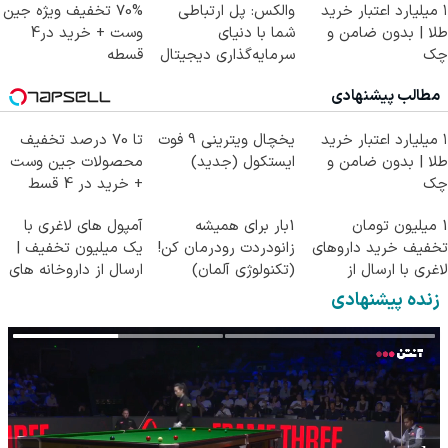
۱ میلیارد اعتبار خرید
والکس: پل ارتباطی
70% تخفیف ویژه جین
طلا | بدون ضامن و
شما با دنیای
وست + خرید در4
چک
سرمایه‌گذاری دیجیتال
قسطه
مطالب پیشنهادی
۱ میلیارد اعتبار خرید
یخچال ویترینی 9 فوت
تا 70 درصد تخفیف
طلا | بدون ضامن و
ایستکول (جدید)
محصولات جین وست
چک
+ خرید در 4 قسط
1 میلیون تومان
1بار برای همیشه
آمپول های لاغری با
تخفیف خرید داروهای
زانودردت رودرمان کن!
یک میلیون تخفیف |
لاغری با ارسال از
(تکنولوژی آلمان)
ارسال از داروخانه های
داروخانه و پک یخ!
◂پرسشنامه▸
معتبر
زنده پیشنهادی