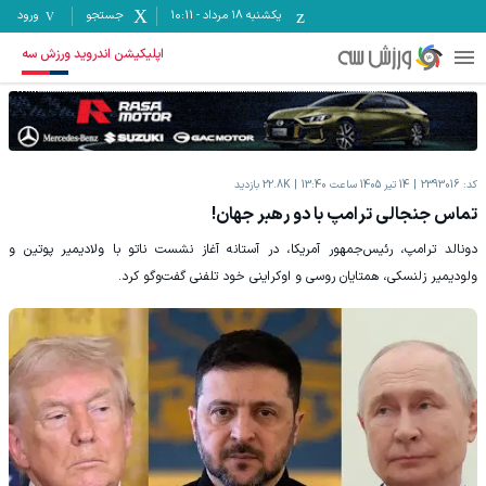
یکشنبه ۱۸ مرداد
-
10:11
جستجو
ورود
اپلیکیشن اندروید ورزش سه
کد:
2393016
14 تیر 1405 ساعت 13:40
22.8K
بازدید
تماس جنجالی ترامپ با دو رهبر جهان!
دونالد ترامپ، رئیس‌جمهور آمریکا، در آستانه آغاز نشست ناتو با ولادیمیر پوتین و
ولودیمیر زلنسکی، همتایان روسی و اوکراینی خود تلفنی گفت‌و‌گو کرد.