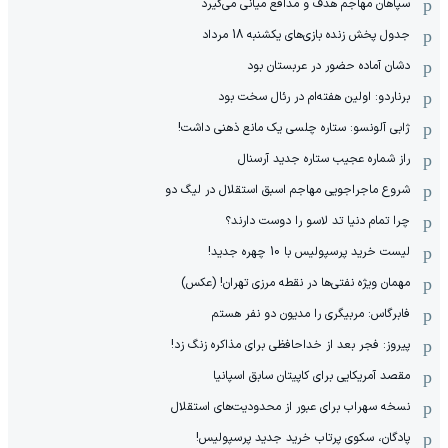
سپاهان مهاجم هدف و مدافع میانی می‌گیرد
جدول پخش زنده بازی‌های یکشنبه 18 مرداد
دشان آماده حضور در عربستان بود
برناردو: اولین هفته‌ام در رئال سخت بود
ژابی آلونسو: ستاره چلسی یک مانع ذهنی داشت!
راز شماره عجیب ستاره جدید آرسنال
شروع ماجراجویی مهاجم اسبق استقلال در لیگ دو
چرا تمام دنیا تد لاسو را دوست دارند؟
لیست خرید پرسپولیس با 10 چهره جدید!
مهمان‌ ویژه نفتی‌ها در نقطه مرزی تهران! (عکس)
فابرگاس: مربیگری را مدیون دو نفر هستم
پیروز: فجر بعد از خداحافظی برای مذاکره زنگ زد!
مقصد آمریکایی برای کاپیتان سابق اسپانیا
نسخه سهراب برای عبور از محدودیت‌های استقلال
پادگان، سکوی پرتاب خرید جدید پرسپولیس!