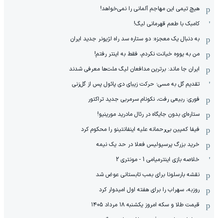
هیچ‌ تیمی این مهاجم آلمانی را نمی‌خواهد!
کامبک با طعم قهرمانی لیگ!
به دنبال یک معجزه: دو ستاره سد راه لژیونر جدید ایران
من به یووه خیانت نکردم، فقط به اینتر رفتم!
ایران جا ماند: برترین مدافعان لیگ ملت‌ها معرفی شدند
تقدیم گل به مسی؛ حرکت زیبای دی پائول پس از گل‌زنی
فوری: ربیعی رفت، نکونام سرمربی جدید تراکتور
ستاره‌ای بدون جایگاه در رئال مادرید مورینیو!
فیفا کمپین بی‌رحمانه علیه اینفانتینو را محکوم کرد
خرید بزرگ پرسپولیس فعلا در حد یک نیمه
خلاصه بازی اینترمیامی 1 - مونتری 2
نقشه بارسلونا برای بمب تابستانی عوض شد
روزبه، سهراب را برای هفته اول امیدوار کرد
قیمت طلا و سکه امروز یکشنبه ۱۸ مرداد ۱۴۰۵