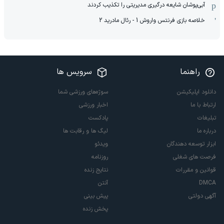
آبی‌پوشان شایعه درگیری مدیریتی را تکذیب کردند
خلاصه بازی فرنتس واروش 1 - رئال مادرید 2
راهنما
سرویس ها
دانلود اپلیکیشن
سوژه‌های ورزشی شما
ارتباط با ما
اخبار ورزشی
تبلیغات
پادکست
درباره ما
لیگ ها و رقابت ها
ابزار توسعه دهندگان
ویدئو
فرصت های شغلی
روزنامه
قوانین و مقررات
نتایج زنده
DMCA
آنتن
آگهی دولتی
پیش بینی
پخش زنده