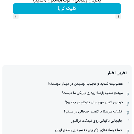
یخچال ویترینی 9 فوت ایستکول (جدید)
تا 70 درصد تخفیف محصولات جین وست + خرید در 4 قسط
کلیک کن!
›
‹
آخرین اخبار
عصبانیت شدید و عجیب اوسیمن در دیدار دوستانه!
موضع ستاره بارسا: رودری بازیکن ما نیست!
دومین اتفاق مهم برای نکونام در یک روز!
انقلاب مارسکا با تغییر جنجالی در سیتی!
جابجایی ناگهانی روی نیمکت تراکتور
حمله رسانه‌های اوکراینی به سرمربی سابق ایران