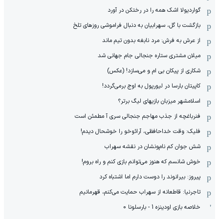
گواردیولا اشک همه را در رختکن در آورد
بازگشت با گل، سهرابیان به دنبال فراموشی روزهای تلخ
از عرش به فرش: مرد نابغه‌ بدون تیم ماند
میلان مشتری ستاره جنجالی جام جهانی شد
شکاری از پیکان بی ام و می‌سازد! (عکس)
کاپیتان بارسا در لیورپول به اوج برمی‌گردد!
اسلامشهر میزبان بازیهای لیگ برتر؟
فنرباغچه از جذب مهاجم جنجالی سری آ مطمئن است
فلیک: وقت خداحافظی، آرائوخو را خوشحال دیدم!
شش جوان کم نام‌و‌نشان در نقشه سهراب
خوش شانسم که هنوز می‌توانم بازی کنم و راه بروم!
پیروز: بیرانوند را دوست دارم اما اشتباه کرد
تاجرنیا: قاطعانه از سهراب حمایت می‌کنم، قهرمانیم
خلاصه بازی اودینزه 1 - بارسلونا 0