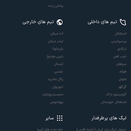
پخش زنده
تیم های داخلی
تیم های خارجی
استقلال
آث میلان
پرسپولیس
اینتر میلان
تراکتور
بارسلونا
ذوب آهن
بایرن مونیخ
سپاهان
آرسنال
فولاد
چلسی
ملوان
رئال مادرید
گل‌گهر
لیورپول
آلومینیوم اراک
منچستریونایتد
استقلال خوزستان
یوونتوس
لیگ های پرطرفدار
سایر
جدول لیگ برتر ایران (خلیج فارس)
جام ملت های آسیا