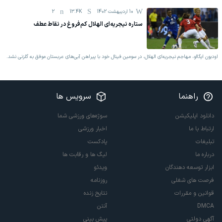
10 اردیبهشت 1402
13.4K
2
ستاره نیجریه‌ای الهلال کم‌فروغ در نقاط عطف
اودیون ایگالو، مهاجم نیجریه‌ای الهلال، در سومین فینال خود با پیراهن آبی‌های عربستان موفق به گلزنی نشد.
راهنما
سرویس ها
دانلود اپلیکیشن
سوژه‌های ورزشی شما
ارتباط با ما
اخبار ورزشی
تبلیغات
پادکست
درباره ما
لیگ ها و رقابت ها
ابزار توسعه دهندگان
ویدئو
فرصت های شغلی
روزنامه
قوانین و مقررات
نتایج زنده
DMCA
آنتن
آگهی دولتی
پیش بینی