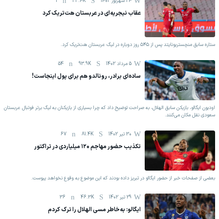
24 شهریور 1402
33.4K
1
عقاب نیجریه‌ای در عربستان هت‌تریک کرد
ستاره سابق منچستریونایتد پس از ۵۴۵ روز دوباره در لیگ عربستان هت‌تریک کرد.
5 مرداد 1402
93.9K
54
ساده‌ای برادر، رونالدو هم برای پول اینجاست!
اودیون ایگالو، بازیکن سابق الهلال، به صراحت توضیح داد که چرا بسیاری از بازیکنان به لیگ برتر فوتبال عربستان
سعودی نقل مکان می‌کنند.
30 تیر 1402
81.4K
67
تکذیب حضور مهاجم ۱۲۰ میلیاردی در تراکتور
بعضی از صفحات خبر از حضور ایگالو در تبریز داده بودند که این موضوع به وقوع نخواهد پیوست.
29 تیر 1402
46.3K
36
ایگالو: به‌خاطر مسی الهلال را ترک کردم