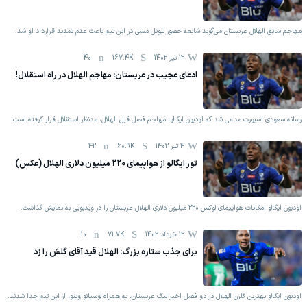
مهاجم سابق الهلال عربستان می‌گوید شایعه حضور لیونل مسی در این تیم باعث عدم تمدید قرارداد او شد‌.
12 تیر 1402
167.4K
40
ادعای عجیب در عربستان: مهاجم الهلال در راه استقلال!
رسانه سعودی اسپورت مدعی شد که اودیون ایگالو، مهاجم فصل قبل الهلال، مدنظر استقلال قرار گرفته است.
4 تیر 1402
60.9K
42
تور ایگالو از هواپیمای 220 میلیون دلاری الهلال (عکس)
اودیون ایگالو امکانات هواپیمای لوکس 220 میلیون دلاری الهلال عربستان را در ویدیویی به نمایش گذاشت.
12 خرداد 1402
71.7K
10
برای جذب ستاره بزرگ: الهلال قید آقای گلش را زد
اودیون ایگالو بهترین گلزن الهلال در دو فصل اخیر لیگ عربستان، به همراه لوسیانو ویتو، از این تیم جدا شدند.