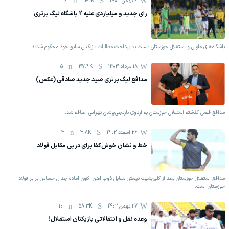
6 بهمن 1403
14.1K
6
رای جدید و میلیاردی علیه 2 باشگاه لیگ برتری
باشگاه‌های ملوان و استقلال خوزستان نسبت به پرداخت مطالبات بازیکنان سابق خود محکوم شدند.
18 مرداد 1403
37.4K
5
مدافع لیگ برتری صید جدید صادقی (عکس)
مدافع فصل گذشته استقلال خوزستان به اردوی نارنجی‌پوشان تهرانی اضافه شد.
26 اسفند 1402
3.8K
3
خط و نشان خوش‌کفا برای دربی مقابل فولاد
مدافع استقلال خوزستان بعد از کلین‌شیت تیمش مقابل ذوب آهن اکنون آماده جدال حساس برابر فولاد
خوزستان است.
27 بهمن 1402
58.3K
10
وعده نقل و انتقالاتی بازیکنان استقلال!