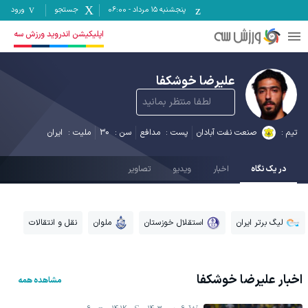
پنجشنبه ۱۵ مرداد
-
06:00
جستجو
ورود
اپلیکیشن اندروید ورزش سه
علیرضا خوشکفا
لطفا منتظر بمانید
تیم :
صنعت نفت آبادان
پست :
مدافع
سن :
30
ملیت :
ایران
در یک نگاه
اخبار
ویدیو
تصاویر
لیگ برتر ایران
استقلال خوزستان
ملوان
نقل و انتقالات
اخبار
علیرضا خوشکفا
مشاهده همه