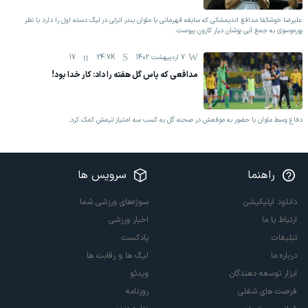
علیرضا خوشکفا مدافع اندیمشکی که سابقه قهرمانی با ملوان بندر انزلی در لیگ دسته اول را دارد با نظر
پورموسوی به جمع آبی پوشان دیار کارون پیوست.
7 اردیبهشت 1402
24.7K
17
مدافعی که پاس گل هفته را داد: کار خدا بود!
دفاع وسط ملوان با حضور به موقعش در صحنه گل به کسب سه امتیاز تیمش کمک کرد.
راهنما
سرویس ها
دانلود اپلیکیشن
سوژه‌های ورزشی شما
ارتباط با ما
اخبار ورزشی
تبلیغات
پادکست
درباره ما
لیگ ها و رقابت ها
ابزار توسعه دهندگان
ویدئو
فرصت های شغلی
روزنامه