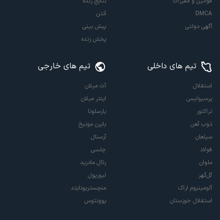
قوانین و مقررات
نتایج زنده
DMCA
آنتن
آگهی دولتی
پیش بینی
پخش زنده
تیم های داخلی
تیم های خارجی
استقلال
آث میلان
پرسپولیس
اینتر میلان
تراکتور
بارسلونا
ذوب آهن
بایرن مونیخ
سپاهان
آرسنال
فولاد
چلسی
ملوان
رئال مادرید
گل‌گهر
لیورپول
آلومینیوم اراک
منچستریونایتد
استقلال خوزستان
یوونتوس