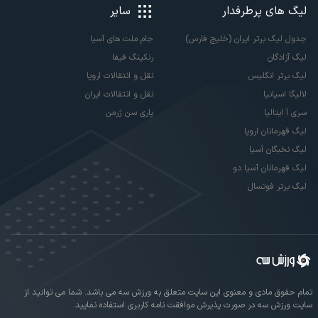
لیگ های پرطرفدار
سایر
جدول لیگ برتر ایران (خلیج فارس)
جام ملت های آسیا
لیگ آزادگان
رنکینگ فیفا
لیگ برتر انگلیس
نقل و انتقالات اروپا
لالیگا اسپانیا
نقل و انتقالات ایران
سری آ ایتالیا
پاری سن ژرمن
لیگ قهرمانان اروپا
لیگ نخبگان آسیا
لیگ قهرمانان آسیا دو
لیگ برتر فوتسال
تمام حقوق مادی و معنوی این سایت متعلق به ورزش سه می باشد. شما می توانید از
سایت ورزش سه در صورت پذیرش موافقت نامه کاربری استفاده نمایید.