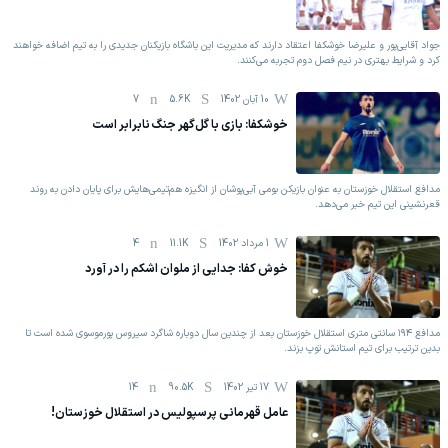
جواد آقایی‌پور و علیرضا خوشکفا اعتقاد دارند که مدیریت این باشگاه بازیکنان جدیدی را به تیم اضافه خواهند
کرد و شرایط بهتری در نیم فصل دوم تجربه می‌کنند.
10 آبان 1402
5.6K
7
خوشکفا: بازی با گل‌گهر جنگ نابرابر است
مدافع استقلال خوزستان به عنوان بازیکن بومی آبی‌پوشان از انگیزه هم‌تیمی‌هایش برای پایان دادن به روند
قعرنشینی این تیم خبر می‌دهد.
1 مرداد 1402
11.1K
4
خوش کفا: جدایی از ملوان اشکم را در آورد
مدافع ۱۹۴ سانتی متری استقلال خوزستان بعد از چندین سال دوباره شاگرد سیروس پورموسوی شده است تا
بدین ترتیب برای تیم استانش توپ بزند.
17 تیر 1402
90.5K
14
عامل قهرمانی پرسپولیس در استقلال خوزستان!