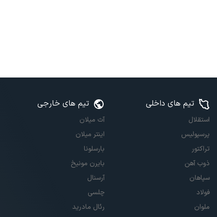
تیم های داخلی
تیم های خارجی
استقلال
آث میلان
پرسپولیس
اینتر میلان
تراکتور
بارسلونا
ذوب آهن
بایرن مونیخ
سپاهان
آرسنال
فولاد
چلسی
ملوان
رئال مادرید