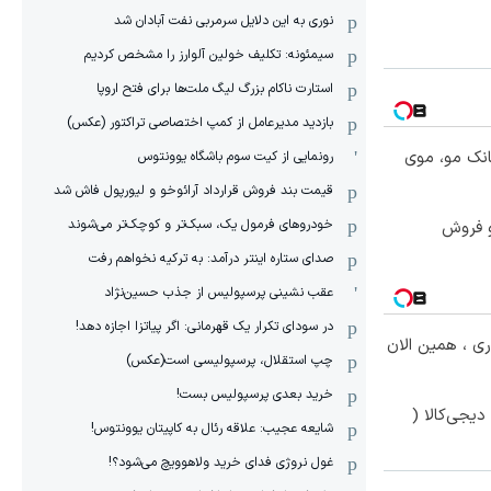
نوری به این دلایل سرمربی نفت آبادان شد
سیمئونه: تکلیف خولین آلوارز را مشخص کردیم
استارت ناکام بزرگ لیگ ملت‌ها برای فتح اروپا
بازدید مدیرعامل از کمپ اختصاصی تراکتور (عکس)
Im
انک مو، موی
رونمایی از کیت سوم باشگاه یوونتوس
قیمت بند فروش قرارداد آرائوخو و لیورپول فاش شد
Im
خودروهای فرمول یک، سبک‌تر و کوچک‌تر می‌شوند
و فروش
صدای ستاره اینتر درآمد: به ترکیه نخواهم رفت
عقب نشینی پرسپولیس از جذب حسین‌نژاد
Im
در سودای تکرار یک قهرمانی: اگر پیاتزا اجازه دهد!
فوری ، همین الان
چپ استقلال، پرسپولیسی است(عکس)
Im
خرید بعدی پرسپولیس بست!
یجی‌کالا (
شایعه عجیب: علاقه رئال به کاپیتان یوونتوس!
غول نروژی فدای خرید ولاهوویچ می‌شود؟!