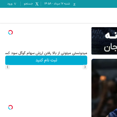
شنبه ۱۷ مرداد
-
14:58
جستجو
ورود
Image failed to load
Im
میدونستی میتونی از بالا رفتن ارزش سهام گوگل سود کسب 
ثبت نام کنید
›
‹