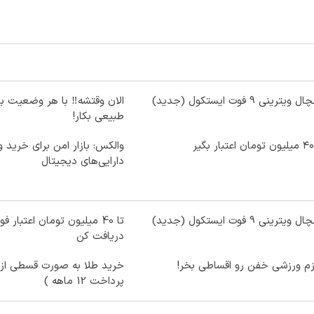
age failed to load
Image failed to load
ویترینی 9 فوت ایستکول (جدید)
الان وقتشه‼️ با هر وضعیت ب
طبیعی بکار!
age failed to load
Image failed to load
والکس: بازار امن برای خرید 
دارایی‌های دیجیتال
age failed to load
Image failed to load
ویترینی 9 فوت ایستکول (جدید)
تا 40 میلیون تومان اعتبار 
دریافت کن
age failed to load
Image failed to load
زم ورزشی خفن رو اقساطی بخر!
خرید طلا به صورت قسطی از د
پرداخت 12 ماهه )