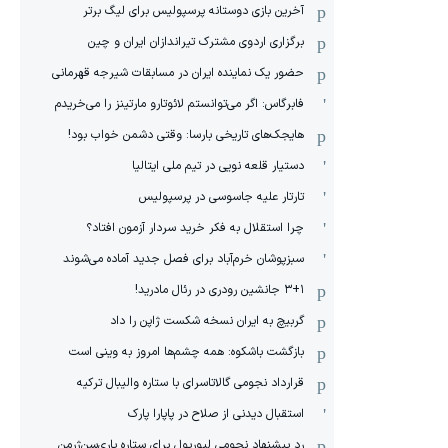
آخرین بازی دوستانه پرسپولیس برای لیگ برتر
برگزاری اردوی مشترک تیراندازان ایران و چین
حضور یک نماینده ایران در مسابقات شیرجه قهرمانی
فابرگاس: اگر می‌توانستم لائوتارو مارتینز را می‌خریدم
هایجک‌های تاریخی بارسا: وقتی دشمن خواب بود!
دستیار قلعه نویی در تیم ملی ایتالیا
تارتار علیه جاسوسی در پرسپولیس
چرا استقلال به فکر خرید سردار آزمون افتاد؟
سبزپوشان خرم‌آباد برای فصل جدید آماده می‌شوند
۳+۱ جانشین رودری در رئال مادرید!
گربیچ به ایران نسخه شکست ژاپن را داد
بازگشت باشکوه: همه چشم‌ها امروز به وینی است
قرارداد نجومی گالاتاسرای با ستاره والیبال ترکیه
استقبال دیدنی از صلاح در پاپارا پارک
رد پیشنهاد نجومی لیورپول برای ستاره پاری‌سن‌ژرمن