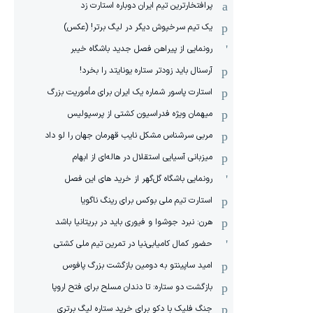
پرافتخارترین تیم ایران دوباره استارت زد
یک تیم سرخپوش دیگر در لیگ برتر! (عکس)
رونمایی از پیراهن فصل جدید باشگاه خیبر
آرسنال باید زودتر ستاره یونایتد را بخرد!
استارت پاسور شماره یک ایران برای مأموریت بزرگ
میهمان ویژه فدراسیون کشتی از پرسپولیس
مربی سرشناس مشکل نایب قهرمان جهان را لو داد
میزبانی آسیایی استقلال در هاله‌ای از ابهام
رونمایی باشگاه گل‌گهر از خرید های این فصل
استارت تیم ملی بوکس برای رینگ ناگویا
هرن: نبرد جوشوا و فیوری باید در بریتانیا باشد
حضور کمال کامیابی‌نیا در تمرین تیم ملی کشتی
امید ساپینتو به دومین بازگشت بزرگ پافوس
بازگشت دو ستاره: تا دندان مسلح برای فتح اروپا
جنگ فلیک با دکو برای خرید ستاره لیگ برتری