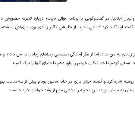
age failed to load
Image failed to load
۳ دلار پاداش در هر لات معاملاتی در بروکر اینوسلو
تونی از بالا رفتن ارزش سهام گوگل سود کسب کنی؟
الیبال ایتالیا، در گفت‌وگویی با برنامه «والی نایت» درباره تجربه حضورش در
ثبت نام کنید
ثبت نام کنید
فت. او تأکید کرد که این تجربه از نظر فنی تأثیر زیادی روی بازی‌اش نداشته، ا
یز زیادی به من نداد، اما از نظر آمادگی جسمانی چیزهای زیادی به من داد.» او
: «سعی کردم تا حد امکان خودم را وفق دهم تا دنیای آنها را درک کنم.»
روسیه اشاره کرد و گفت: «برای بازی در خانه مجبور بودم بیش از سه ساعت پرواز
لهستان به میدان برود، این تجربه را بخشی مهم از رشد حرفه‌ای خود دانست.