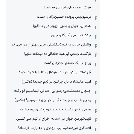
فولاد؛ آماده برای شروعی قدرتمند
پرسپولیس پرونده حسین‌نژاد را بست
هندبال، جوان و بدون لژیونر در راه ناگویا
جنگ تحریمی آمریکا و چین
واکنش جالب به نیمکت‌نشینی: مربی بهتر از من می‌داند
بازگشت رسمی ابراهیم صادقی به نیمکت سایپا
پیاتزا با یک دستور جدید برگشت
گل تماشایی کوالیارلا که فوتبال ایتالیا را شوکه کرد!
امید عالیشاه با دل چرکین در تیم جدید! (عکس)
جنجال تمام‌نشدنی:‌ رسوایی اخلاقی اینفانتینو لو رفت!
یحیی با لب برچیده: نگرانی در چهره سرمربی! (عکس)
رسمی: فجر مقصد جدید ستاره پیشین پرسپولیس
نایب‌قهرمان جهان در آستانه اخراج از تیم ملی کشتی
افشاگری غیرمنتظره: پپ، رودری را به بارسا فرستاد!