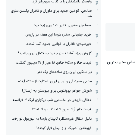
ولاسکو بازیکنانش را با کتاب سورپرایز کرد
صالحی: قوانین جدید برای داوران و ناظران یکسان سازی
شد
اسماعیل صفیری: تغیرات داوری زیاد بود
خرید جنجالی: ستاره بارسا این هفته در پاریس!
خورشیدی: ناظران با قوانین جدید آشنا شدند
گزارش ویژه‌: آماده نسل جدید بسکتبال ایران باشید!
قیمت طلا و سکه/ طلای ۱۸ عیار از ۱۹ میلیون گذشت
بار سنگین ایران روی ساعدهای یک نفر
مدعی همیشگی والیبال ایران: استارت از هفته آینده
شورش جواهر یوونتوس برای پیوستن به آرسنال!
اتفاقی تاریخی در نخستین شب برگزاری لیگ ۳ فرانسه
قیمت دلار آزاد امروز شنبه ۱۷ مرداد ۱۴۰۵
دلیل انتقال غیرمنتظره کاپیتان بارسا به لیورپول لو رفت
قهرمانان المپیک از والیبال فرار کردند!