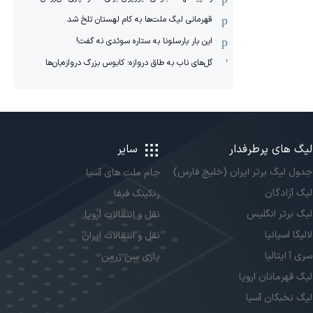
قهرمانی لیگ ملت‌ها به کام لهستان تلخ شد
این بار بارسلونا به ستاره سوئدی نه گفت!
گل‌های ناب به طاق دروازه؛ کابوس بزرگ دروازه‌بان‌ها
لیگ های پرطرفدار
سایر
جدول لیگ برتر ایران (خلیج فارس)
جام ملت های آسیا
لیگ آزادگان
رنکینگ فیفا
لیگ برتر انگلیس
نقل و انتقالات اروپا
لالیگا اسپانیا
نقل و انتقالات ایران
سری آ ایتالیا
پاری سن ژرمن
لیگ قهرمانان اروپا
لیگ نخبگان آسیا