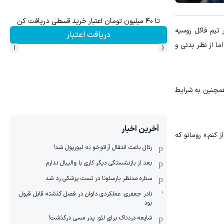
Image failed to load
Im
تا ۴۰ میلیون تومان اعتبار خرید قسطی دریافت کن
 تیم فاکل روسیه
دریافت اعتبار
›
‹
ما از نظر بدنی و
 همچنین به شرایط
آخرین اخبار
 کنم.» رومانو که
رئال باعث انتقال آرائوخو به لیورپول شد!
بعد از بازنشستگی دیگر کاری با والیبال ندارم
ستاره مدنظر بارسلونا در تست پزشکی رد شد
نادر جعفری: عملکردی داوان در فصل گذشته قابل قبول
بود
شایعه دردناک برای لئو: پدر مسی درگذشت!