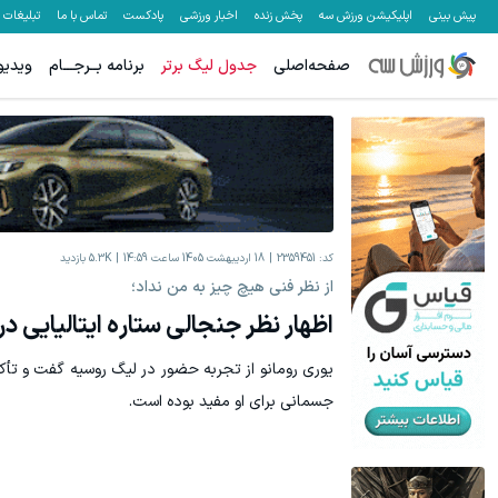
پیش بینی
اپلیکیشن ورزش سه
پخش زنده
اخبار ورزشی
پادکست
تماس با ما
تبلیغات
صفحه‌اصلی
جدول لیگ برتر
برنامه بــرجـــام
ویدیو
Image failed to load
یخچال ویترینی 9 فوت ایستکول (جدید)
تا ۴۰ میلیون تومان اعتبار خرید قسطی از دیجی پی
کلیک کن!
کد:
2359451
18 اردیبهشت 1405 ساعت 14:59
5.3K
بازدید
از نظر فنی هیچ چیز به من نداد؛
اظهار نظر جنجالی ستاره ایتالیایی د
یوری رومانو از تجربه حضور در لیگ روسیه گفت و تأکی
جسمانی برای او مفید بوده است.