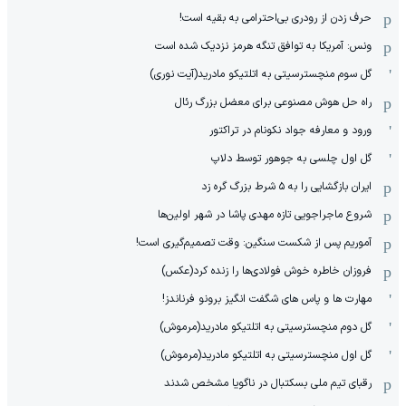
حرف زدن از رودری بی‌احترامی به بقیه است!
ونس: آمریکا به توافق تنگه هرمز نزدیک شده است
گل سوم منچسترسیتی به اتلتیکو مادرید(آیت نوری)
راه حل هوش مصنوعی برای معضل بزرگ رئال
ورود و معارفه جواد نکونام در تراکتور
گل اول چلسی به جوهور توسط دلاپ
ایران بازگشایی را به ۵ شرط بزرگ گره زد
شروع ماجراجویی تازه مهدی پاشا در شهر اولین‌ها
آموریم پس از شکست سنگین: وقت تصمیم‌گیری است!
فروزان خاطره خوش فولادی‌ها را زنده کرد(عکس)
مهارت ها و پاس های شگفت انگیز برونو فرناندز!
گل دوم منچسترسیتی به اتلتیکو مادرید(مرموش)
گل اول منچسترسیتی به اتلتیکو مادرید(مرموش)
رقبای تیم ملی بسکتبال در ناگویا مشخص‌ شدند