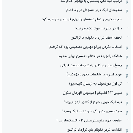
ترکیب تیم ملی بسکتبال با ویلچر اعلام شد
ستاره‌های لیگ برتر همچنان در راه قشم!
حجت کریمی: تمام تلاشمان را برای قهرمانی خواهیم کرد
برق در معارفه جواد نکونام رفت!
لحظه امضا قرارداد نکونام با تراکتور
انتخاب نکردن پیرلو بهترین تصمیمی بود که گرفتم!
هافبک باتجربه در انتظار تصمیم نهایی محرم
پاسخ رسمی تراکتور به شایعه محمد قربانی
فرید امیری به شایعات پایان داد(عکس)
گل اول دورتموند به آرسنال (ایناسیو)
سیتی 3-1 اتلتیکو | مرموش قهرمان سئول
تیم لیگ دویی خارج از کشور اردو می‌زند!
سیدحسین بدون گل خورده به لیگ رسید!
خلاصه بازی منچسترسیتی 3 - اتلتیکومادرید 1
انگشت قرمز نکونام پای قرارداد تراکتور