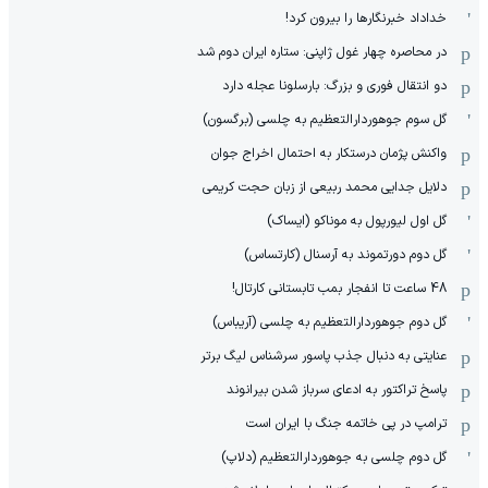
خداداد خبرنگارها را بیرون کرد!
در محاصره چهار غول ژاپنی: ستاره ایران دوم شد
دو انتقال فوری و بزرگ: بارسلونا عجله دارد
گل سوم جوهوردارالتعظیم به چلسی (برگسون)
واکنش پژمان درستکار به احتمال اخراج جوان
دلایل جدایی محمد ربیعی از زبان حجت کریمی
گل اول لیورپول به موناکو (ایساک)
گل دوم دورتموند به آرسنال (کارتساس)
48 ساعت تا انفجار بمب تابستانی کارتال!
گل دوم جوهوردارالتعظیم به چلسی (آریباس)
عنایتی به دنبال جذب پاسور سرشناس لیگ برتر
پاسخ تراکتور به ادعای سرباز شدن بیرانوند
ترامپ در پی خاتمه جنگ با ایران است
گل دوم چلسی به جوهوردارالتعظیم (دلاپ)