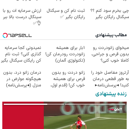
چی بخرم سود کنم ؟؟
ثبت نام کن و سیگنال
ارزش سرمایه ات رو با
سیگنال رایگان بگیر
رایگان بگیر ✅
سینگال درست بالا ببر
👌✅
مطالب پیشنهادی
میخوای زانودردت رو
1بار برای همیشه
نمیدونی کجا سرمایه
بدون قرص و جراحی،
زانودردت رودرمان کن!
گذاری کنی؟ ثبت نام
کاملا خوب کنی؟
(تکنولوژی آلمان)
کن رایگان سیگنال بگیر
((پرسش‌نامه))
◂پرسشنامه▸
آرتروز مفاصل خود را
زانو دردت رو بدون
درمان زانو درد، بدون
به طور قطعی درمان
قرص برای همیشه
هیچگونه عوارض در
کنید! ◂پرسش‌نامه▸
خوب کن! (قدم اول،
منزل (◂پرسش‌نامه)
پرسش‌نامه)
زنده پیشنهادی