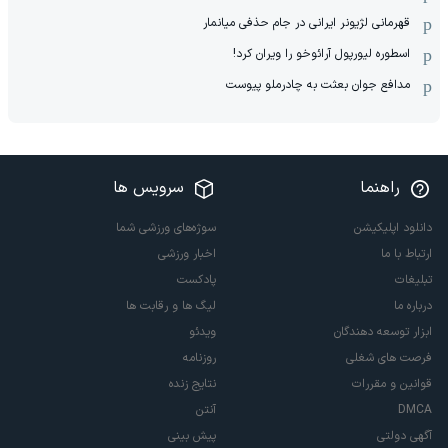
قهرمانی لژیونر ایرانی در جام حذفی میانمار
اسطوره لیورپول آرائوخو را ویران کرد!
مدافع جوان بعثت به چادرملو پیوست
راهنما
سرویس ها
دانلود اپلیکیشن
سوژه‌های ورزشی شما
ارتباط با ما
اخبار ورزشی
تبلیغات
پادکست
درباره ما
لیگ ها و رقابت ها
ابزار توسعه دهندگان
ویدئو
فرصت های شغلی
روزنامه
قوانین و مقررات
نتایج زنده
DMCA
آنتن
آگهی دولتی
پیش بینی