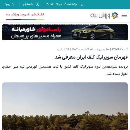
یکشنبه ۱۸ مرداد
-
18:05
جستجو
ورود
اپلیکیشن اندروید ورزش سه
کد:
2359470
18 اردیبهشت 1405 ساعت 15:59
1.4K
بازدید
قهرمان سوپرلیگ گلف ایران معرفی شد
پرونده سیزدهمین دوره سوپرلیگ گلف کشور با ثبت هشتمین قهرمانی تیم ملی حفاری
اهواز بسته شد.