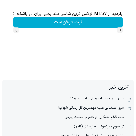
بازدید از IM LS7 لوکس ترین شاسی بلند برقی ایران در باشگاه انقلاب
از آیفون 17 تا پلی استیشن 5 جایزه ببر 🎮😍📱 | بازی کن ، گردونه
ثبت درخواست
›
‹
آخرین اخبار
خیبر: این صفحات ربطی به ما ندارند!
سیو استثنایی علیه مهمترین گل زندگی شهاب!
علت قطع همکاری تراکتور با محمد ربیعی
گل سوم دورتموند به آرسنال (گادو)