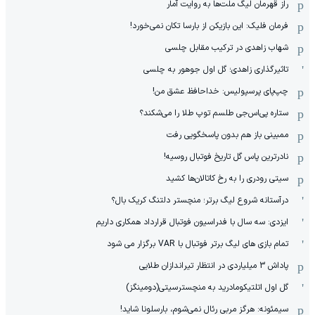
راز قهرمان لیگ ملت‌ها به روایت آمار
فرمان فلیک: این بازیکن از بارسا تکان نمی‌خورد!
شهاب زاهدی در ترکیب مقابل چلسی
تاثیرگذاری زاهدی؛ گل اول جوهور به چلسی
چپ‌پای پرسپولیس: خداحافظ عشق من!
ستاره پی‌اس‌جی طلسم توپ طلا را می‌شکند؟
ممبینی باز هم بدون پاسخگویی رفت
نادر‌ترین پاس گل تاریخ فوتبال روسیه!
سیتی رودری را به رخ کاتالان‌ها کشید
درآستانه شروع لیگ برتر؛ منچستر دلتنگ کریک بال؟
ایزدی: سه سال با فدراسیون فوتبال قرارداد همکاری داریم
تمام بازی های لیگ برتر فوتبال با VAR برگزار می شود
پاداش 3 میلیاردی در انتظار تیراندازان طلایی
گل اول اتلتیکومادرید به منچسترسیتی(دومینگز)
سیمئونه: هرگز مربی رئال نمی‌شوم، بارسلونا شاید!