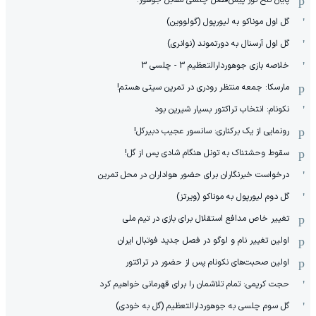
پایان تلخ تور پیش‌فصل چلسی مقابل جوهور!
گل اول موناکو به لیورپول (گولووین)
گل اول آرسنال به دورتموند (نوانری)
خلاصه بازی جوهوردارالتعظیم 3 - چلسی 3
مارسکا: جمعه منتظر رودری در تمرین سیتی هستم!
نکونام: انتخاب تراکتور بسیار شیرین بود
رونمایی از یک برکناری: سانسور عجیب دبیرکل!
سقوط وحشتناک به تونل هنگام شادی پس از گل!
درخواست خبرنگاران برای حضور هواداران در محل تمرین
گل دوم لیورپول به موناکو (ویرتز)
تغییر خاص مدافع استقلال برای بازی در تیم ملی
اولین تغییر نام و لوگو در فصل جدید فوتبال ایران
اولین صحبت‌های نکونام پس از حضور در تراکتور
حجت کریمی: تمام تلاشمان را برای قهرمانی خواهیم کرد
گل سوم چلسی به جوهوردارالتعظیم (گل به خودی)