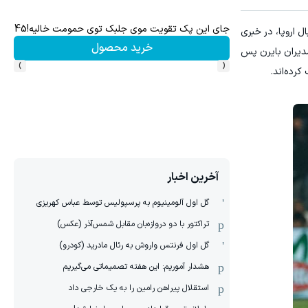
جای این پک تقویت موی جلبک توی حمومت خالیه!45%تخفیف
ل اروپا، در خبری
خرید محصول
مدیران بایرن پس
›
‹
آخرین اخبار
گل اول آلومینیوم به پرسپولیس توسط عباس کهریزی
تراکتور با دو دروازه‌بان مقابل شمس‌آذر (عکس)
گل اول فرنتس واروش به رئال مادرید (کودرو)
هشدار آموریم: این هفته تصمیماتی می‌گیریم
استقلال پیراهن رامین را به یک خارجی داد