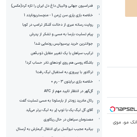
فدراسیون جهانی والیبال داغ دل ایران را تازه کرد(عکس)
خلاصه بازی پاری سن ژرمن 1 - منچستریونایتد 1
روایت رسانه عبری از دخالت آشکار ترامپ در کوبا
پیام تسلیت بارسا به مسی و تشکر از پدرش
جوانترین خرید پرسپولیس رونمایی شد!
ترکیب سپاهان با یک تغییر مقابل ذوب‌آهن
باشگاه روسی هم روی اوت‌های نادر حساب کرد!
تراکتور با پیروزی به استقبال لیگ رفت!
خلاصه بازی برایتون 3 - رم 0
گل‌گهر در انتظار تایید مهم از ‌AFC
رئال مادرید زودتر از بارسلونا به مسی تسلیت گفت
آقای گل لیگ یک با توپ پُر به لیگ برتر می‌آید
مصدومان سپاهان در حال ریکاوری
انک مو، موی
بیانیه عجیب نیوکسل برای انتقال گیمارش به آرسنال