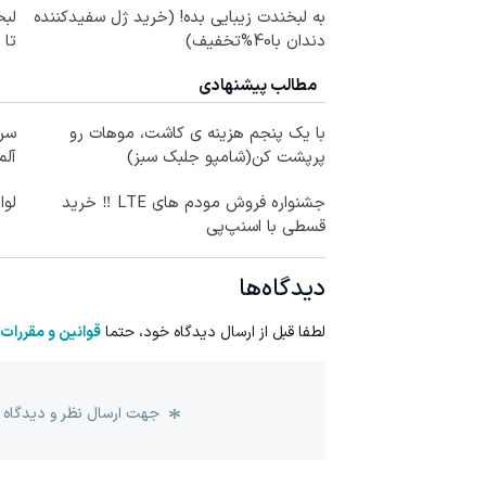
به لبخندت زیبایی بده! (خرید ژل سفیدکننده
لبخ
دندان با40%تخفیف)
تا
مطالب پیشنهادی
با یک پنجم هزینه ی کاشت، موهات رو
سرن
پرپشت کن(شامپو جلبک سبز)
آلما
جشنواره فروش مودم های LTE ‼️ خرید
لوا
قسطی با اسنپ‌پی
دیدگاه‌ها
لطفا قبل از ارسال دیدگاه خود، حتما
قوانین و مقررات
جهت ارسال نظر و دیدگاه 