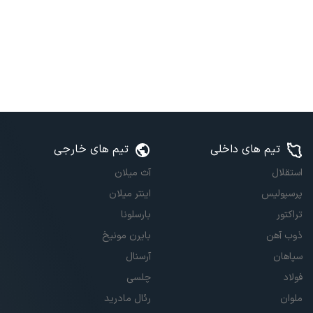
تیم های داخلی
تیم های خارجی
استقلال
آث میلان
پرسپولیس
اینتر میلان
تراکتور
بارسلونا
ذوب آهن
بایرن مونیخ
سپاهان
آرسنال
فولاد
چلسی
ملوان
رئال مادرید