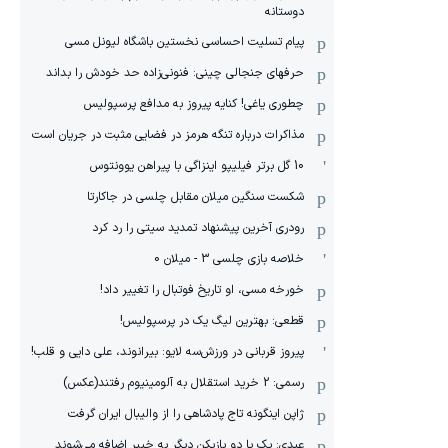
دوستانه
پیام تسلیت احساسی نخستین باشگاه لیونل مسی
حرفهای جنجالی چینی: فنونی‌زاده حد خودش را بداند
چطوری یاغی! کنایه پیروز به مدافع پرسپولیس
مذاکرات درباره تنگه هرمز در فضایی مثبت در جریان است
10 گل برتر فیلیپو اینزاگی با پیراهن یوونتوس
شکست سنگین میلان مقابل چلسی در جاکارتا
رودری آخرین پیشنهاد تمدید سیتی را رد کرد
خلاصه بازی چلسی 3 - میلان 0
خورخه مسی، او تاریخ فوتبال را تغییر داد!
قطعی: بهترین لیگ یک در پرسپولیس!
پیروز قربانی در ورزش‌سه لایو: بیرانوند، علی دایی و قلب!
رسمی: 2 خرید استقلال به آلومینیوم رفتند(عکس)
ژاپن اینگونه تاج پادشاهی را از والیبال ایران گرفت
عبدی: یک یا دو بازیکن دیگر به خیبر اضافه می‌شوند