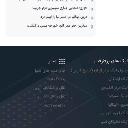
فوری: مجتبی جباری سرمربی تیم جزیره
دربی ایتالیا در استرالیا را اینتر برد
بدترین خبر عمر لئو: خورخه مسی درگذشت
لیگ های پرطرفدار
سایر
جدول لیگ برتر ایران (خلیج فارس)
جام ملت های آسیا
لیگ آزادگان
رنکینگ فیفا
لیگ برتر انگلیس
نقل و انتقالات اروپا
لالیگا اسپانیا
نقل و انتقالات ایران
سری آ ایتالیا
پاری سن ژرمن
لیگ قهرمانان اروپا
لیگ نخبگان آسیا