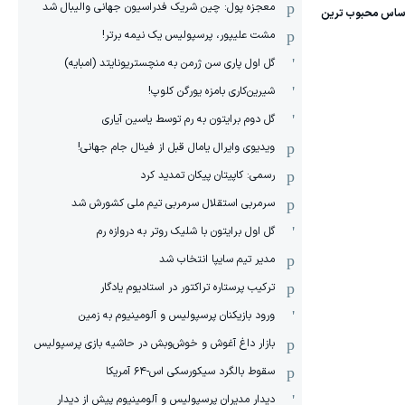
معجزه پول: چین شریک فدراسیون جهانی والیبال شد
مشت علیپور، پرسپولیس یک نیمه برتر!
گل اول پاری سن ژرمن به منچستریونایتد (امبایه)
شیرین‌کاری بامزه یورگن کلوپ!
گل دوم برایتون به رم توسط یاسین آیاری
ویدیوی وایرال یامال قبل از فینال جام جهانی!
رسمی: کاپیتان پیکان تمدید کرد
سرمربی استقلال سرمربی تیم ملی کشورش شد
گل اول برایتون با شلیک روتر به دروازه رم
مدیر تیم سایپا انتخاب شد
ترکیب پرستاره تراکتور در استادیوم یادگار
ورود بازیکنان پرسپولیس و آلومینیوم به زمین
بازار داغ آغوش و خوش‌و‌بش در حاشیه بازی پرسپولیس
سقوط بالگرد سیکورسکی اس-۶۴ آمریکا
دیدار مدیران پرسپولیس و آلومینیوم پیش از دیدار