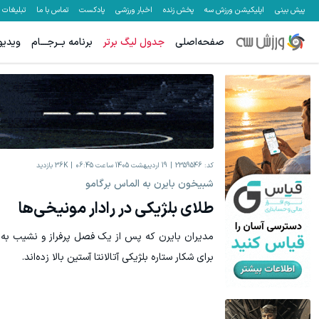
پیش بینی
اپلیکیشن ورزش سه
پخش زنده
اخبار ورزشی
پادکست
تماس با ما
تبلیغات
صفحه‌اصلی
جدول لیگ برتر
برنامه بــرجـــام
ویدیو
کد:
2359546
19 اردیبهشت 1405 ساعت 06:45
36K
بازدید
شبیخون بایرن به الماس برگامو
طلای بلژیکی در رادار مونیخی‌ها
مدیران بایرن که پس از یک فصل پرفراز و نشیب به د
برای شکار ستاره بلژیکی آتالانتا آستین بالا زده‌اند.