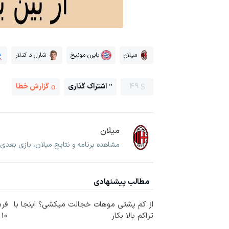
میلان
بایرن مونیخ
شارل د کتلار
49
اشتراک گذاری
گزارش خطا
میلان
مشاهده برنامه و نتایج میلان، بازی بعدی
مطالب پیشنهادی
از کم پشتی موهات خجالت میکشی؟ اینجا با
فرم
تراکم بالا بکار
10 سال جوانتر شو😍