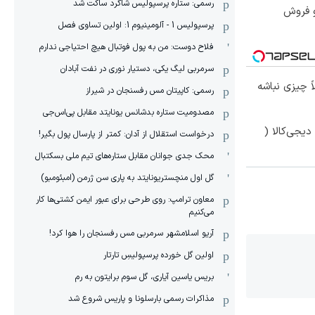
رسمی: ستاره پرسپولیس شاگرد ساکت شد
و فروش
پرسپولیس 1 - آلومینیوم 1: اولین تساوی فصل
فلاح دوست: من به پول فوتبال هیچ احتیاجی ندارم
سرمربی لیگ یکی، دستیار نوری در نفت آبادان
 چیزی نباشه
رسمی: کاپیتان مس رفسنجان در شیراز
مصدومیت ستاره بدشانس یونایتد مقابل پی‌اس‌جی
یجی‌کالا (
درخواست استقلال از آدان: کمتر از پارسال پول بگیر!
محک جدی ‌جوانان مقابل ستاره‌های تیم ملی بسکتبال
گل اول منچستریونایتد به پاری سن ژرمن (امبئومبو)
معاون ترامپ: روی طرحی برای عبور ایمن کشتی‌ها کار
می‌کنیم
آریو اسلامشهر سرمربی مس رفسنجان را هوا کرد!
اولین گل خورده پرسپولیسِ تارتار
بریس یاسین آیاری، گل سوم برایتون به رم
مذاکرات رسمی بارسلونا و پاریس شروع شد