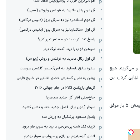
طولانی‌ترین قرارداد پرسپولیس امضا شد!
گل دوم رئال مادرید به فرنتس واروش (اسپی)
گل دوم استانداردلیژ به سرکل بروژ (دنیس درگاهی)
گل اول استانداردلیژ به سرکل بروژ (دنیس درگاهی)
پاسخ تند اکرت به دو ماه نفرت پراکنی!
سپاهان ذوب را برد، آماده لیگ برتر
گل اول رئال مادرید به فرنتس واروش (ریواس)
د و می‌گویند هیچ
ستاره سابق بارسلونا به لس‌آنجلس گلکسی پیوست
ی نهایی کردن این
یونان به دنبال گسترش حضور نظامی در خلیج فارس
گل‌های بازیکنان PSG در جام جهانی 2026
حاج‌صفی آقای گل جدید سپاهان!
، در آتالانتا دوباره احیا شد، در فصل جاری آمار قابل توجهی داشته است. او در ۳۹ بازی برای تیمش، ۵ بار موفق
سردار آزمون برای فصل جدید خط و نشان کشید
پاسخ مسعود پزشکیان به ورزش سه
کریک نگذاشت پی‌اس‌جی با برد به سوپرجام برود
ادعای آلومینیوم: بر بازی پرسپولیس سوار بودیم