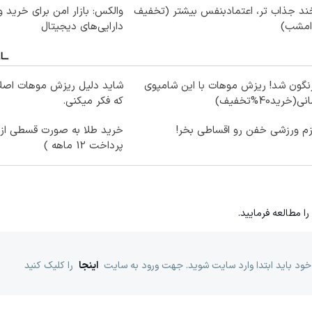
ند جذاب تر، اعتمادبنفس بیشتر (تخفیف
والکس: بازار امن برای خرید 
 امشب)
دارایی‌های دیجیتال
گون شد! ریزش موهات با این شامپوی
شاید دلیل ریزش موهات اصلاً
نی(خرید40%تخفیف)
که فکر میکنی.
زم ورزشی خفن رو اقساطی بخر!
خرید طلا به صورت قسطی از د
پرداخت 12 ماهه )
را مطالعه فرمایید.
خود باید ابتدا وارد سایت شوید. جهت ورود به سایت
اینجا
را کلیک کنید