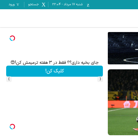
شنبه ۱۷ مرداد
-
22:04
جستجو
ورود
جای بخیه داری؟؟ فقط در 3 هفته ترمیمش کن!😍
جای 
کلیک کن!
›
‹