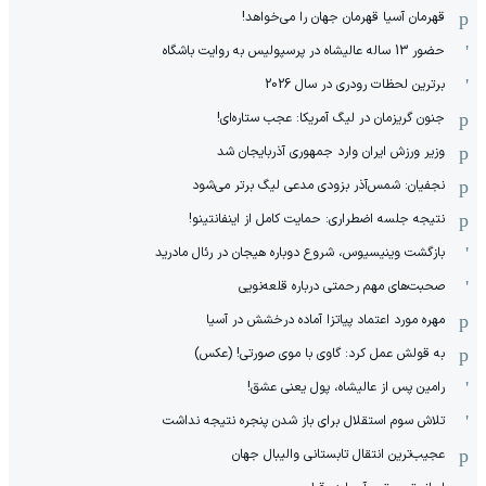
قهرمان آسیا قهرمان جهان را می‌خواهد!
حضور 13 ساله عالیشاه در پرسپولیس به روایت باشگاه
برترین لحظات رودری در سال 2026
جنون گریزمان در لیگ آمریکا: عجب ستاره‌ای!
وزیر ورزش ایران وارد جمهوری آذربایجان شد
نجفیان: شمس‌آذر بزودی مدعی لیگ برتر می‌شود
نتیجه جلسه اضطراری: حمایت کامل از اینفانتینو!
بازگشت وینیسیوس، شروع دوباره هیجان در رئال مادرید
صحبت‌های مهم رحمتی درباره قلعه‌نویی
مهره مورد اعتماد پیاتزا آماده درخشش در آسیا
به قولش عمل کرد: گاوی با موی صورتی! (عکس)
رامین پس از عالیشاه، پول یعنی عشق!
تلاش سوم استقلال برای باز شدن پنجره نتیجه نداشت
عجیب‌ترین انتقال تابستانی والیبال جهان