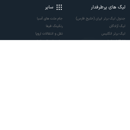
لیگ های پرطرفدار
سایر
جدول لیگ برتر ایران (خلیج فارس)
جام ملت های آسیا
لیگ آزادگان
رنکینگ فیفا
لیگ برتر انگلیس
نقل و انتقالات اروپا
لالیگا اسپانیا
نقل و انتقالات ایران
سری آ ایتالیا
پاری سن ژرمن
لیگ قهرمانان اروپا
لیگ نخبگان آسیا
لیگ قهرمانان آسیا دو
لیگ برتر فوتسال
تمام حقوق مادی و معنوی این سایت متعلق به ورزش سه می باشد. شما می توانید از
سایت ورزش سه در صورت پذیرش موافقت نامه کاربری استفاده نمایید.