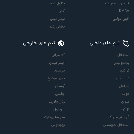
قوانین و مقررات
نتایج زنده
DMCA
آنتن
آگهی دولتی
پیش بینی
پخش زنده
تیم های داخلی
تیم های خارجی
استقلال
آث میلان
پرسپولیس
اینتر میلان
تراکتور
بارسلونا
ذوب آهن
بایرن مونیخ
سپاهان
آرسنال
فولاد
چلسی
ملوان
رئال مادرید
گل‌گهر
لیورپول
آلومینیوم اراک
منچستریونایتد
استقلال خوزستان
یوونتوس