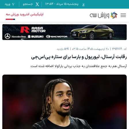
پنجشنبه ۱۵ مرداد
-
13:54
جستجو
ورود
اپلیکیشن اندروید ورزش سه
کد:
2359819
20 اردیبهشت 1405 ساعت 03:15
52K
بازدید
رقابت آرسنال، لیورپول و بارسا برای ستاره پی‌اس‌جی
آرسنال هم به جمع علاقمندان به جذب بردلی بارکولا اضافه شده است.