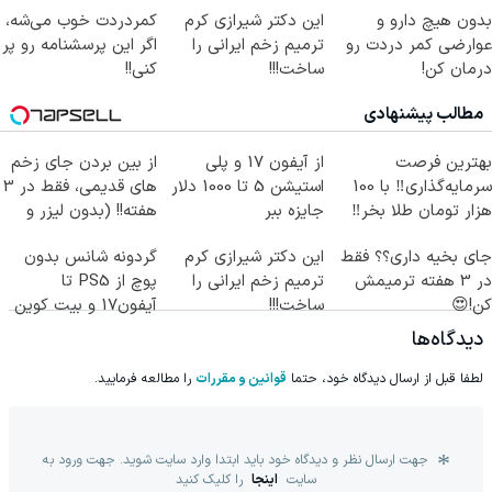
بدون هیچ دارو و
این دکتر شیرازی کرم
کمردردت خوب می‌شه،
عوارضی کمر دردت رو
ترمیم زخم ایرانی را
اگر این پرسشنامه رو پر
درمان کن!
ساخت!!!
کنی!!
(پرسش‌نامه)
مطالب پیشنهادی
بهترین فرصت
از آیفون 17 و پلی
از بین بردن جای زخم
سرمایه‌گذاری‼️ با 100
استیشن 5 تا 1000 دلار
های قدیمی، فقط در 3
هزار تومان طلا بخر‼️
جایزه ببر
هفته!! (بدون لیزر و
جراحی)
جای بخیه داری؟؟ فقط
این دکتر شیرازی کرم
گردونه شانس بدون
در 3 هفته ترمیمش
ترمیم زخم ایرانی را
پوچ از PS5 تا
کن!😍
ساخت!!!
آیفون17 و بیت کوین
🔥
دیدگاه‌ها
لطفا قبل از ارسال دیدگاه خود، حتما
قوانین و مقررات
را مطالعه فرمایید.
جهت ارسال نظر و دیدگاه خود باید ابتدا وارد سایت شوید. جهت ورود به
سایت
اینجا
را کلیک کنید