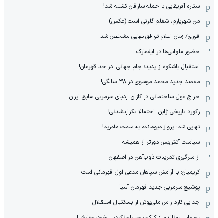
ستاره آفریقایی با حمله سارقان کشته شد!
من شهریارم، شغلم گلزنی است (عکس)
فوری/ زمان اعلام توافق نهایی مشخص شد
حضور ملوانی‌ها در ایفمارک
استقبال باشکوه از پدیده جام جهانی: در حد قهرمان!
مقصد جدید محمد موسوی در ٣٨ سالگی!
حراج غول ساختمانی در کازان: ردپای سرمربی سابق ایران
رکورد تاریخی ژاپن: احتمالا تکرارنشدنی!
نهایی شد: پرواز دیومانده به سمت مادرید!
سیاست آتش‌بس دورتر از همیشه
از سرگیری تمرینات ذوب‌آهن در اصفهان
کریمیان: با آرامش سپاهان مدعی اول قهرمانی است
پوشیچ سرمربی جدید قهرمان آسیا
جدایی گارد راس ملی‌پوش از بسکتبال استقلال
رونمایی رونالدو از کلکسیون باورنکردنی خودروهایش!