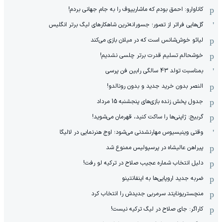
کاناوارو: احمق بودم که ماشاریپوف را به جام جهانی بردم!
گل‌هایی فراتر از تصور؛ جسورانه‌ترین شاهکارهای لیگ برتر انگلیس
لیائو خوش‌شانس است که در میلان بازی می‌کند
خوشحالم تسلیم قدرت برتر چلسی نشدیم!
بمناسبت تولد 43 سالگی رابین فن پرسی
النصر بدون خرید جدید و بدون رونالدو!
جدول پخش زنده بازی‌های پنجشنبه 15 مرداد
گربیج: ژاپنی‌ها را ساکت کنید، قهرمان می‌شوید!
وقتی وینیسیوس مهارنشدنی می‌شود؛ اوج هنرنمایی در لالیگا
پیراهن عالیشاه در پرسپولیس ممنوع شد
دلیل انتخاب شماره عجیب صلاح در ترکیه لو رفت!
ضربه جدید اروپایی‌ها به اینفانتینو
منچستریونایتد سرمربی جدیدش را انتخاب کرد
کاراگر: جای صلاح در لیگ ترکیه نیست!