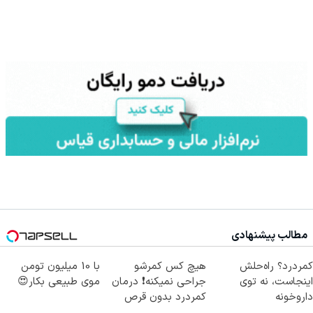
مطالب پیشنهادی
کمردرد؟ راه‌حلش
هیچ کس کمرشو
با 10 میلیون تومن
اینجاست، نه توی
جراحی نمیکنه❗ درمان
موی طبیعی بکار😍
داروخونه
کمردرد بدون قرص
(پرسشنامه)