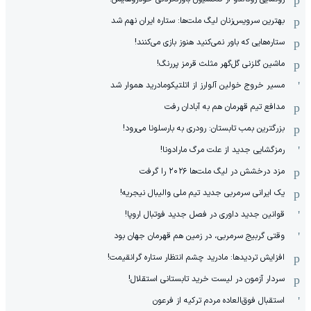
بهترین سرویس‌زنان لیگ ملت‌ها: ستاره ایران نهم شد
ستاره‌هایی که باور نمی‌کنید هنوز بازی می‌کنند!
ماشین گلزنی گل‌گهر مثلث قرمز پررنگ!
مسیر خروج خولین آلوارز از اتلتیکومادرید هموار شد
مدافع تیم قهرمان هم به آبادان رفت
بزرگترین بمب تابستان: رودری به بارسلونا می‌رود!
رمزگشایی جدید از علت مرگ مارادونا!
مزد درخشش در لیگ ملت‌ها ٢٠٢۶ را گرفت
یک ایرانی سرمربی جدید تیم ملی والیبال نیجریه!
قوانین جدید داوری در فصل جدید فوتبال اروپا!
وقتی گربیج سرمربی، در زمین هم قهرمان جهان بود
افزایش تردیدها: مادرید چشم انتظار ستاره گرانقیمت!
سردار آزمون در لیست خرید تابستانی استقلال!
استقبال فوق‌‌العاده مردم ترکیه از فرعون