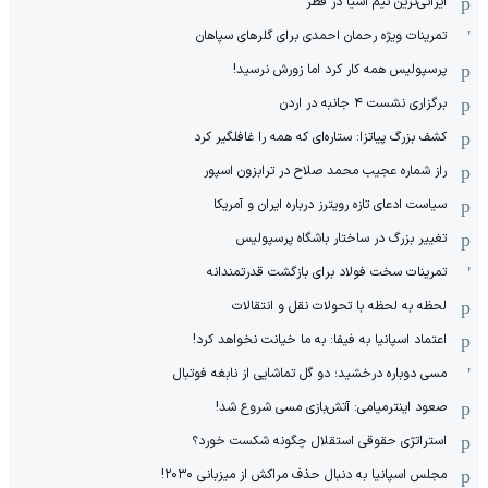
ایرانی‌ترین تیم آسیا در قطر
تمرینات ویژه رحمان احمدی برای گلرهای سپاهان
پرسپولیس همه کار کرد اما زورش نرسید!
برگزاری نشست ۴ جانبه در اردن
کشف بزرگ پیاتزا: ستاره‌ای که همه را غافلگیر کرد
راز شماره عجیب محمد صلاح در ترابزون اسپور
سیاست ادعای تازه رویترز درباره ایران و آمریکا
تغییر بزرگ در ساختار باشگاه پرسپولیس
تمرینات سخت فولاد برای بازگشت قدرتمندانه
لحظه به لحظه با تحولات نقل و انتقالات
اعتماد اسپانیا به فیفا: به ما خیانت نخواهد کرد!
مسی دوباره درخشید؛ دو گل تماشایی از نابغه فوتبال
صعود اینترمیامی: آتش‌بازی مسی شروع شد!
استراتژی حقوقی استقلال چگونه شکست خورد؟
مجلس اسپانیا به دنبال حذف مراکش از میزبانی ۲۰۳۰!