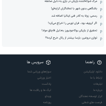
مرگ شوکه‌کننده بازیکن در بازی به دلیل صاعقه
باشگاهی بدون شهر با تماشاگران کرایه‌ای!
رسمی: زولا به کادر فنی ایتالیا اضافه شد
اگر کرویف بود، فران تورس را اخراج می‌کرد!
تحقیق از بازیکن بوکاجونیورز به‌دلیل قاچاق مواد!
توازن دروغین: بارسا بیشتر از رئال خرج کرده؟!
راهنما
سرویس ها
دانلود اپلیکیشن
سوژه‌های ورزشی شما
ارتباط با ما
اخبار ورزشی
تبلیغات
پادکست
درباره ما
لیگ ها و رقابت ها
ابزار توسعه دهندگان
ویدئو
فرصت های شغلی
روزنامه