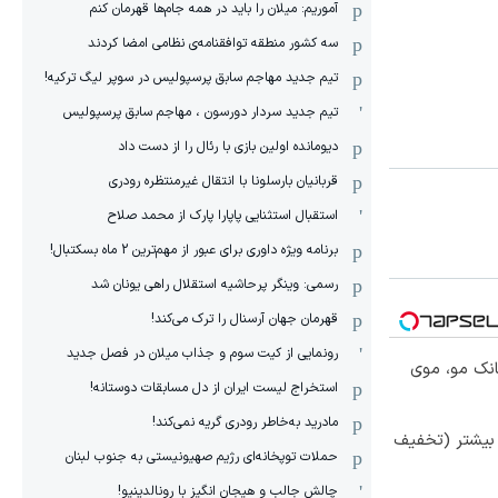
آموریم: میلان را باید در همه جام‌ها قهرمان کنم
سه کشور منطقه توافقنامه‌ی نظامی امضا کردند
تیم جدید مهاجم سابق پرسپولیس در سوپر لیگ ترکیه!
تیم جدید سردار دورسون ، مهاجم سابق پرسپولیس
دیومانده اولین بازی با رئال را از دست داد
قربانیان بارسلونا با انتقال غیرمنتظره رودری
استقبال استثنایی پاپارا پارک از محمد صلاح
برنامه ویژه داوری برای عبور از مهم‌ترین 2 ماه بسکتبال!
رسمی: وینگر پرحاشیه استقلال راهی یونان شد
قهرمان جهان آرسنال را ترک می‌کند!
رونمایی از کیت سوم و جذاب میلان در فصل جدید
انک مو، موی
استخراج لیست ایران از دل مسابقات دوستانه!
مادرید به‌خاطر رودری گریه نمی‌کند!
 بیشتر (تخفیف
حملات توپخانه‌ای رژیم صهیونیستی به جنوب لبنان
چالش جالب و هیجان انگیز با رونالدینیو!