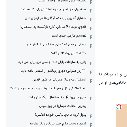
ناشناس مثل شمس‌آذرِ وحید رضایی
همه برای باز شدن پنجره استقلال پای کار هستند
خشایار آخرین بازمانده گرگانی‌ها در اردوی ملی
کادوی تولد 40 سالگی آدان: بازگشت به استقلال!
تصمیم طارمی جدی است!
مومنی: رامین کمک‌های استقلال را یادش نرود
40 احتمال پوشکاش 2026
ژابی به شایعات پایان داد: چلسی دروازبان نمی‌خرد
۳۲ روز متوالی: دوری رونالدو از النصر ادامه دارد
او در موناکو تا
استقلال به دنبال میزبانی در شهر قدس
اکامی‌های او در
به یادماندنی، گل زامبروتا به اوکراین در جام جهانی 2006
خیبر با چهار گل به استقبال لیگ برتر رفت
برترین لحظات دیماریا در یوونتوس
پرواز کریم با پای ترکش خورده (عکس)
کیوو: دوست دارم چند بازیکن دیگر بخریم