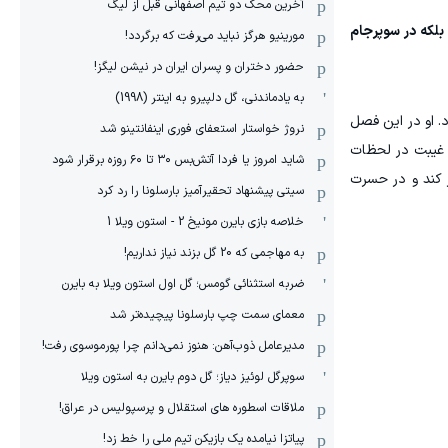
آخرین محک دو تیم اصفهانی قبل از لیگ
، بلکه در سوپرجام
مورینیو هرگز نباید می‌رفت که برگردد!
حضور دختران و پسران ایران در نیشن لیگز!
به یادماندنی، گل دلپیرو به اینتر (1998)
د. او در این فصل
نروژ خواستار استعفای فوری اینفانتینو شد
پاس گل بدهد. با این حال، غیبت در لحظات
شاید امروز یا فردا آتش‌بس ۳۰ تا ۶۰ روزه برقرار شود
ر کند و در حسرت
سیتی پیشنهاد تحقیرآمیز بارسلونا را رد کرد
خلاصه بازی بایرن مونیخ 2 - استون ویلا 1
به مهاجمی که 20 گل بزند نیاز نداریم!
ضربه استثنائی گومس؛ گل اول استون ویلا به بایرن
معمای سمت چپ بارسلونا پیچیده‌تر شد
مدیرعامل ذوب‌آهن: هنوز نمی‌دانم چرا پورموسوی رفت!
سوپرگل لوئیز دیاز؛ گل دوم بایرن به استون ویلا
ملاقات اسطوره های استقلال و پرسپولیس در عراق!
پیاتزا نیامده یک بازیکن تیم ملی را خط زد!