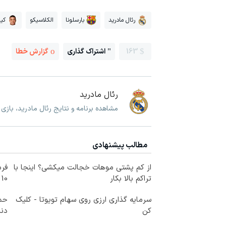
رئال مادرید
بارسلونا
الکلاسیکو
کیل
163
اشتراک گذاری
گزارش خطا
رئال مادرید
مشاهده برنامه و نتایج رئال مادرید، بازی
مطالب پیشنهادی
از کم پشتی موهات خجالت میکشی؟ اینجا با
فرم
تراکم بالا بکار
10 سال جوانتر شو😍
سرمایه گذاری ارزی روی سهام تویوتا - کلیک
حمل
کن
دندا