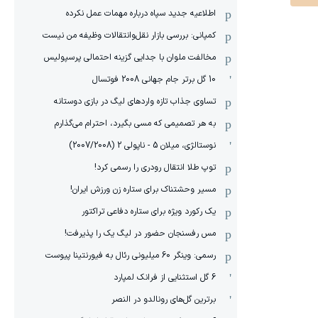
اطلاعیه جدید سپاه درباره مهمات عمل نکرده
کمپانی: بررسی بازار نقل‌وانتقالات وظیفه من نیست
مخالفت ملوان با جدایی گزینه احتمالی پرسپولیس
10 گل برتر جام جهانی 2008 فوتسال
تساوی جذاب تازه واردهای لیگ در بازی دوستانه
به هر تصمیمی که مسی بگیرد، احترام می‌گذارم
نوستالژی، میلان 5 - ناپولی 2 (2007/2008)
توپ طلا انتقال رودری را رسمی کرد!
مسیر وحشتناک برای ستاره زن ورزش ایران!
یک رکورد ویژه برای ستاره دفاعی تراکتور
مس رفسنجان حضور در لیگ یک را پذیرفت!
رسمی: وینگر 60 میلیونی رئال به فیورنتینا پیوست
6 گل استثنایی از فرانک لمپارد
برترین گل‌های رونالدو در النصر