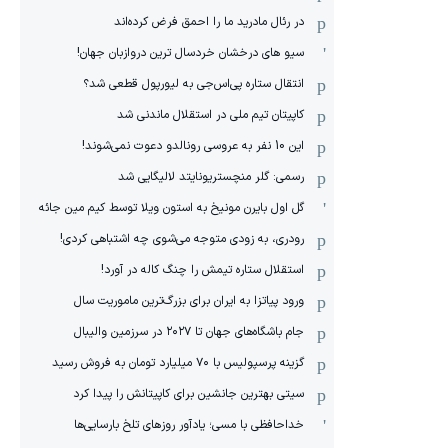
در رئال مادرید ما را احمق فرض کرده‌اند
سیو های درخشان خردسال ترین دروازبان جهان!
انتقال ستاره پی‌اس‌جی به لیورپول قطعی شد؟
کاپیتان تیم ملی در استقلال ماندنی شد
این 10 نفر به عروسی رونالدو دعوت نمی‌شوند!
رسمی: گلر منچستریونایتد لالیگایی شد
گل اول بایرن مونیخ به استون ویلا توسط کیم مین جائه
رودری، به زودی متوجه می‌شوی چه اشتباهی کردی!
استقلال ستاره تیمش را چنگ کاله در آورد!
ورود پیاتزا به ایران برای بزرگ‌ترین ماموریت سال
جام باشگاه‌های جهان تا ۲۰۲۷ در سرزمین والیبال
گزینه پرسپولیس با ۷۰ میلیارد تومان به فروش رسید
سیتی بهترین جانشین برای کاپیتانش را پیدا کرد
خداحافظی با مسی؛ یادآور روزهای تلخ بارسایی‌ها