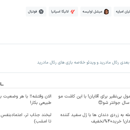
یان امباپه
میشل اولیسه
لالیگا اسپانیا
فوتبال
 بعدی رئال مادرید و ویدئو خلاصه بازی های رئال مادرید
ول بی‌نظیر برای آقایان! با این کاشت مو
الان وقتشه‼️ با هر وضعیت ب
طبیعی بکار!
ه به زردی دندان ها با ژل سفید کننده
لبخند جذاب تر، اعتمادبنفس
ن! خرید40%تخفیف
تا امشب)