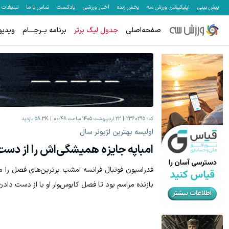
پیش بینی
اپلیکیشن ورزش سه
پخش زنده
اخبار ورزشی
پادکست
تماس با ما
تبلیغات
صفحه‌اصلی
جدول لیگ برتر
برنامه بــرجـــام
ویدیو
معاملات فارکس اسپرد از صفر و تا ۵۰۰ دلار بونوس
ثبت نام کنید
کد:
2360295
22 اردیبهشت 1405 ساعت 00:48
58.3K
بازدید
اولیسه بهترین لژیونر سال
امباپه جایزه همیشگی‌اش را از دست 
فدراسیون فوتبال فرانسه امشب برترین‌های فصل را معر
بازنده مراسم بود تا فصل کابوس‌وار او با از دست دا