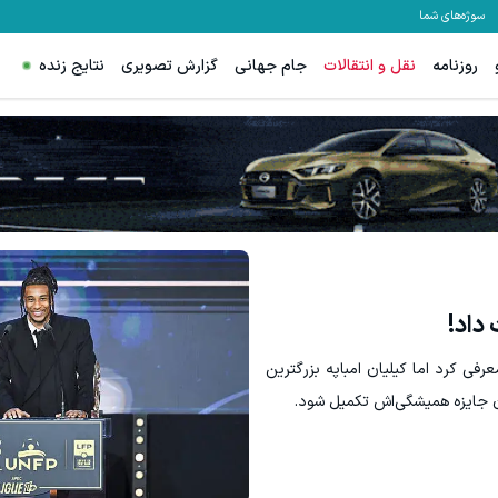
سوژه‌های شما
روزنامه
نقل و انتقالات
جام جهانی
گزارش تصویری
نتایج زنده
هنوز 50 تتر رو دریافت نکردی؟ | رایگان ثبت نام کن و رایگان شروع کن!
ترید XAUUSD با اسپرد از صفر پیپ
دریافت 50 تتر !
داد!
فی کرد اما کیلیان امباپه بزرگترین
دن جایزه همیشگی‌اش تکمیل شود.