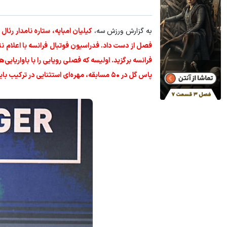
۳ دلار پاداش در هر لات معاملاتی در بروکر اینوسلو
به گزارش ورزش سه،
کیلیان امباپه، ستاره نامدار رئال
ثبت نام کنید
فصل از دست داد. فدراسیون فوتبال فرانسه با اعلام نت
پاس گل در ۵۰ مسابقه، مهره‌ای استثنایی در ترکیب بایرن باشد.