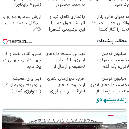
یک سبد
به مدت محدود)
(شروع رایگان)
به دنیای عالی بازار
پاکسازی کامل کبد و
ارزش سرمایه ات رو با
والکس خوش آمدید!
افزایش طول عمر با
سینگال درست بالا ببر
ترید را آغاز کنید!
این نوشیدنی گیاهی!
👌✅
کلیک جهت خرید
مطالب پیشنهادی
۱ میلیون تومان
بهترین قیمت داروهای
مس، نقره، نفت و گاز؛
تخفیف محصولات
لاغری، با ۱ میلیون
چهار دارایی جهانی در
لاغری؛ یک قدم
تخفیف و ارسال از
یک سبد
نزدیک‌تر به شروع
داروخانه‌
۱ میلیون تومان
خریدآمپول‌های لاغری
1بار برای همیشه
کاهش وزن
تخفیف داروهای لاغری
از داروخانه های
زانودردت رودرمان کن!
منتخب با ارسال از
اطرافت، ارسال فوری
(تکنولوژی آلمان)
داروخانه نزدیکت
همراه با پک یخ!
◂پرسشنامه▸
زنده پیشنهادی