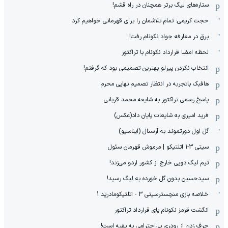
ستاره‌های لیگ برتر همچنان در راه قشم!
حجت کریمی: تمام تلاشمان را برای قهرمانی خواهیم کرد
برق در معارفه جواد نکونام رفت!
لحظه امضا قرارداد نکونام با تراکتور
انتخاب نکردن پیرلو بهترین تصمیمی بود که گرفتم!
هافبک باتجربه در انتظار تصمیم نهایی محرم
پاسخ رسمی تراکتور به شایعه محمد قربانی
فرید امیری به شایعات پایان داد(عکس)
گل اول دورتموند به آرسنال (ایناسیو)
سیتی 3-1 اتلتیکو | مرموش قهرمان سئول
تیم لیگ دویی خارج از کشور اردو می‌زند!
سیدحسین بدون گل خورده به لیگ رسید!
خلاصه بازی منچسترسیتی 3 - اتلتیکومادرید 1
انگشت قرمز نکونام پای قرارداد تراکتور
حرف زدن از رودری بی‌احترامی به بقیه است!