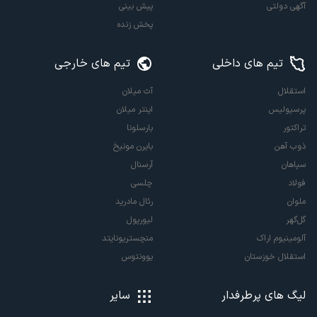
آگهی دولتی
پیش بینی
پخش زنده
تیم های داخلی
تیم های خارجی
استقلال
آث میلان
پرسپولیس
اینتر میلان
تراکتور
بارسلونا
ذوب آهن
بایرن مونیخ
سپاهان
آرسنال
فولاد
چلسی
ملوان
رئال مادرید
گل‌گهر
لیورپول
آلومینیوم اراک
منچستریونایتد
استقلال خوزستان
یوونتوس
لیگ های پرطرفدار
سایر