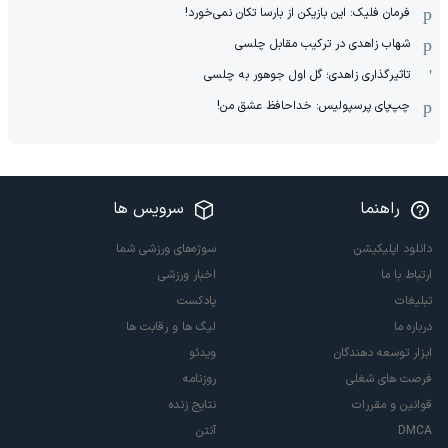
فرمان فلیک: این بازیکن از بارسا تکان نمی‌خورد!
شهاب زاهدی در ترکیب مقابل چلسی
تاثیرگذاری زاهدی؛ گل اول جوهور به چلسی
چپ‌پای پرسپولیس: خداحافظ عشق من!
راهنما
سرویس ها
دانلود اپلیکیشن
سوژه‌های ورزشی شما
ارتباط با ما
اخبار ورزشی
تبلیغات
پادکست
درباره ما
لیگ ها و رقابت ها
ابزار توسعه دهندگان
ویدئو
فرصت های شغلی
روزنامه
قوانین و مقررات
نتایج زنده
DMCA
آنتن