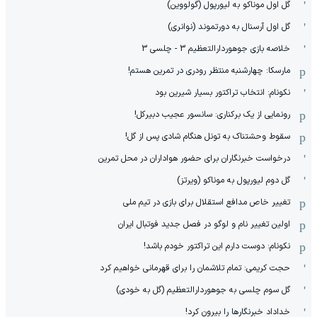
گل اول موناکو به لیورپول (گولووین)
گل اول آرسنال به دورتموند (نوانری)
خلاصه بازی جوهوردارالتعظیم 3 - چلسی 3
مارسکا: چهارشنبه منتظر رودری در تمرین هستم!
نکونام: انتخاب تراکتور بسیار شیرین بود
رونمایی از یک برکناری: سانسور عجیب دبیرکل!
سقوط وحشتناک به تونل هنگام شادی پس از گل!
درخواست خبرنگاران برای حضور هواداران در محل تمرین
گل دوم لیورپول به موناکو (ویرتز)
تغییر خاص مدافع استقلال برای بازی در تیم ملی
اولین تغییر نام و لوگو در فصل جدید فوتبال ایران
نکونام: دوست دارم این تراکتور خودم باشد!
حجت کریمی: تمام تلاشمان را برای قهرمانی خواهیم کرد
گل سوم چلسی به جوهوردارالتعظیم (گل به خودی)
خداداد خبرنگارها را بیرون کرد!