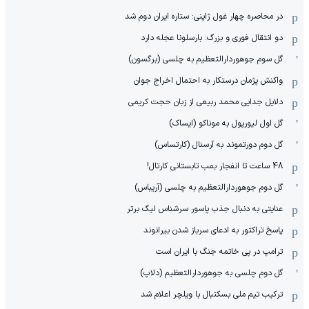
در محاصره چهار غول ژاپنی: ستاره ایران دوم شد
دو انتقال فوری و بزرگ: بارسلونا عجله دارد
گل سوم جوهوردارالتعظیم به چلسی (برگسون)
واکنش پژمان درستکار به احتمال اخراج جوان
دلایل جدایی محمد ربیعی از زبان حجت کریمی
گل اول لیورپول به موناکو (ایساک)
گل دوم دورتموند به آرسنال (کارتساس)
48 ساعت تا انفجار بمب تابستانی کارتال!
گل دوم جوهوردارالتعظیم به چلسی (آریباس)
عنایتی به دنبال جذب پاسور سرشناس لیگ برتر
پاسخ تراکتور به ادعای سرباز شدن بیرانوند
ترامپ در پی خاتمه جنگ با ایران است
گل دوم چلسی به جوهوردارالتعظیم (دلاپ)
ترکیب تیم ملی بسکتبال با ویلچر اعلام شد