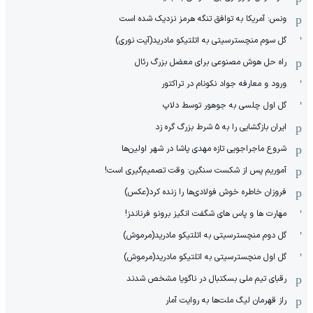
ونس: آمریکا به توافق تنگه هرمز نزدیک شده است
گل سوم منچسترسیتی به اتلتیکو مادرید(آیت نوری)
راه حل هوش مصنوعی برای معضل بزرگ رئال
ورود و معارفه جواد نکونام در تراکتور
گل اول چلسی به جوهور توسط دلاپ
ایران بازگشایی را به ۵ شرط بزرگ گره زد
شروع ماجراجویی تازه مهدی پاشا در شهر اولین‌ها
آموریم پس از شکست سنگین: وقت تصمیم‌گیری است!
فروزان خاطره خوش فولادی‌ها را زنده کرد(عکس)
مهارت ها و پاس های شگفت انگیز برونو فرناندز!
گل دوم منچسترسیتی به اتلتیکو مادرید(مرموش)
گل اول منچسترسیتی به اتلتیکو مادرید(مرموش)
رقبای تیم ملی بسکتبال در ناگویا مشخص‌ شدند
راز قهرمان لیگ ملت‌ها به روایت آمار