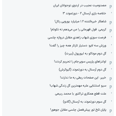
مصدومیت عجیب در اردوی نوجوانان ایران
خلاصه بازی آرسنال 2 - دورتموند 3
شاهکار خیره‌کننده ۱.۲ میلیارد یورویی رئال!
کریمی: قول قهرمانی را من می‌دهم نه نکونام!
فرصت سوزی شهاب زاهدی مقابل دروازه چلسی
ورزش سه لایو: دستیار تارتار همه چیز را گفت!
گل دوم موناکو به لیورپول (بیرث)
اولتراهای پاریس سوپرجام را تحریم کردند!
گل دوم آرسنال به دورتموند (گیوکرش)
خیبر: این صفحات ربطی به ما ندارند!
سیو استثنایی علیه مهمترین گل زندگی شهاب!
علت قطع همکاری تراکتور با محمد ربیعی
گل سوم دورتموند به آرسنال (گادو)
پایان تلخ تور پیش‌فصل چلسی مقابل جوهور!