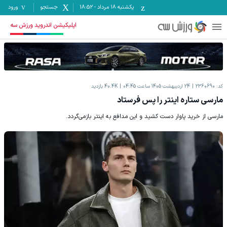
یکشنبه ۱۸ مرداد
-
18:52
جستجو
ورود
اپلیکیشن اندروید ورزش سه
کد:
2360690
24 اردیبهشت 1405 ساعت 04:45
40.4K
بازدید
مارسی ستاره اینتر را پس فرستاد
مارسی از خرید پاوار دست کشید و این مدافع به اینتر بازمی‌گردد.