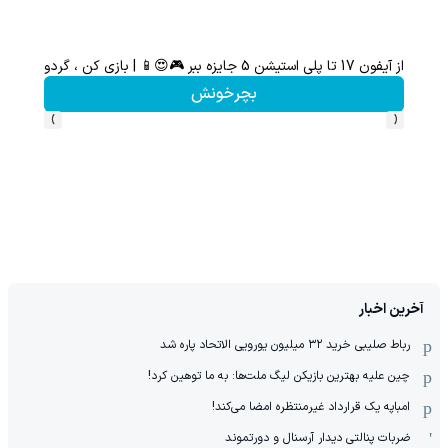
بگیر
با خرید اول از گریم 200 سوت هدیه بگیر
کلیک کن!
›
‹
آخرین اخبار
رباط صلیبی خرید ۳۲ میلیون یورویی الاتحاد پاره شد
چین علیه بهترین بازیکن لیگ ملت‌ها: به ما توهین کرد!
امباپه یک قرارداد غیرمنتظره امضا می‌کند!
ضربات پنالتی دیدار آرسنال و دورتموند