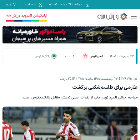
دوشنبه ۱۹ مرداد
-
09:05
جستجو
ورود
اپلیکیشن اندروید ورزش سه
23 اردیبهشت 1405
المپیاکوس
1
-
0
پاناتینایکوس
کد:
2360710
23 اردیبهشت 1405 ساعت 19:10
25.1K
بازدید
طارمی برای طلسم‌شکنی برگشت
مهاجم ایرانی المپیاکوس یکی از نفرات اصلی تیمش مقابل پاناتینایکوس است.