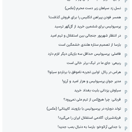
نسل زد سپاهان زیر دست محرم (عکس)
همسر فودن پیراهن انگلیس را برای فروش گذاشت!
پرسپولیس برای ششمین خرید از گل‌گهر ترسید
در انتظار شهریور جنجالی بین استقلال و تیم امید
بارسا از تصمیم ستاره هلندی خشمگین است
فاضلی: پرسپولیس حداقل سه بازیکن دیگر لازم دارد
ربیعی: جای ما در لیگ برتر خالی است
هراس در رئال: اولین تجربه ناموفق با برناردو سیلوا!
مدیر جوان پرسپولیس و هزار امید و آرزو!
سیاوش یزدانی بلیت بغداد خرید
قربانی: چرا هیچ‌کس از تیم ملی نمی‌رود؟
تولد دوباره در پرسپولیس با بازوبند کاپیتانی! (عکس)
فریادشیران: آکادمی استقلال ایران را می‌گیرد!
با جدایی آرائوخو: بارسا به دنبال بمب جدید!