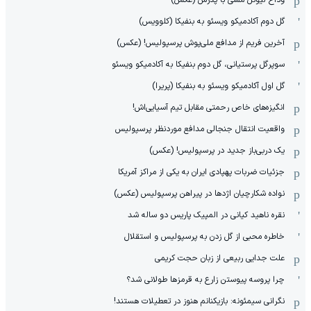
وداع لیونل مسی با پدرش (عکس)
گل دوم آکادمیکو ویسئو به بنفیکا (کلوویس)
آخرین فریم از مدافع ملی‌پوش پرسپولیس! (عکس)
سوپرگل پرستیانی، گل دوم بنفیکا به آکادمیکو ویسئو
گل اول آکادمیکو ویسئو به بنفیکا (پریرا)
انگیزه‌های خاص رحمتی مقابل تیم‌ آسیایی‌اش!
واقعیت انتقال جنجالی مدافع موردنظر پرسپولیس
یک دربی‌باز جدید در پرسپولیس! (عکس)
جزئیات ضربات پهپادی ایران به یکی از مراکز آمریکا
نواده شکارچیان اژدها در پیراهن پرسپولیس (عکس)
نقره ناهید کیانی در المپیک پاریس دو ساله شد
خاطره محبی از گل زدن به پرسپولیس و استقلال
علت جدایی ربیعی از زبان حجت کریمی
چرا پروسه پیوستن زارع به قرمزها طولانی شد؟
نگرانی سیمئونه: بازیکنانم هنوز در تعطیلات هستند!