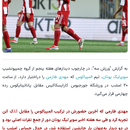
به گزارش "ورزش سه"، در چارچوب دیدارهای هفته پنجم از گروه چمپیونشیپ
سوپرلیگ یونان
، تیم
المپیاکوس
که
مهدی طارمی
را دراختیار دارد، از ساعت
20 امشب در ورزشگاه جورجیوس کارایسکاکیس مقابل پاناتینایکوس رده
چهارمی قرار می‌گیرد.
مهدی طارمی که آخرین حضورش در ترکیب المپیاکوس را مقابل آ.ا.ک آتن
تجربه کرد و طی سه هفته اخیر سوپر لیگ یونان دور از جمع نفرات اصلی بود و
در دو دیدار به‌عنوان یار جانشین استفاده شد، در جدال حساس امشب با