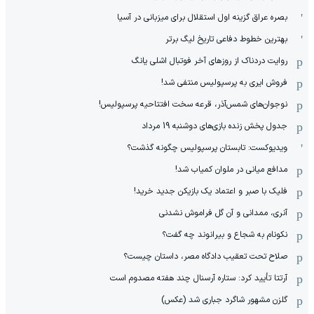
بصره عراق گزینه اول استقلال برای میزبانی در آسیا
بهترین خطوط دفاعی تاریخ لیگ برتر
روایت دردناک از روزهای آخر فوتبال اشلی یانگ
فروش ایری به پرسپولیس منتفی شد!
نوجوان‌های شمس‌آذر، قرعه سخت افتتاحیه پرسپولیس!
جدول پخش زنده بازی‌های دوشنبه 19 مرداد
ویدیوکست: تابستان پرسپولیس چگونه گذشت؟
مدافع میانی در ملوان کمیاب شد!
فلیک با صبر و اعتماد یک بازیکن جدید خرید!
آنری، ممدانی و آن گل فراموش نشدنی
نکونام به شجاع و بیرانوند چه گفت؟
صلاح تحت تعقیب دادگاه مصر، داستان چیست؟
آرتتا تأیید کرد: ستاره آرسنال چند هفته مصدوم است
گلزن مشهور شاگرد جباری شد (عکس)