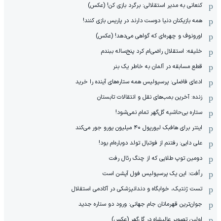
کنعانی به مدیر استقلالی: برگرد بازی کن! (عکس)
همه بازیکنان دنیا دوست دارند در پاریس بازی کنند!
اورونوف و چهره‌ای که گواهی می‌دهد! (عکس)
خلیفه: استقلال راضی‌ام کرد پنج‌ساله ببندم
قطع مسابقه در آلمان به خاطر یک بنر
ادعای فاضلی: پرسپولیس همه ستاره‌های آینده را خرید
زنده: آخرین بمب‌های نقل و انتقالات تابستان
ستاره بی‌حاشیه گل‌گهر تمام نمی‌شود!
اینتر برای هافبک لیورپول ۴۰ میلیون یورو جور می‌کند
علی دایی: رفتنم از فوتبال تولد دوباره‌ام بود!
دومین توپ طلایی که از چنگ رئال رفت
رأفت: این یک پرسپولیس فول آپشن است
تست ژنتیک، خوابگاه و دندانپزشکی در آکادمی استقلال
جوان‌ترین قهرمانان جام جهانی: ورود دو ستاره جدید
اولین تصویر عالیشاه در گل‌گهر (عکس)