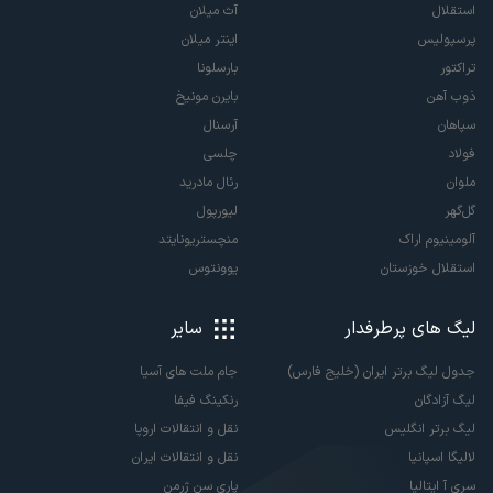
استقلال
آث میلان
پرسپولیس
اینتر میلان
تراکتور
بارسلونا
ذوب آهن
بایرن مونیخ
سپاهان
آرسنال
فولاد
چلسی
ملوان
رئال مادرید
گل‌گهر
لیورپول
آلومینیوم اراک
منچستریونایتد
استقلال خوزستان
یوونتوس
لیگ های پرطرفدار
سایر
جدول لیگ برتر ایران (خلیج فارس)
جام ملت های آسیا
لیگ آزادگان
رنکینگ فیفا
لیگ برتر انگلیس
نقل و انتقالات اروپا
لالیگا اسپانیا
نقل و انتقالات ایران
سری آ ایتالیا
پاری سن ژرمن