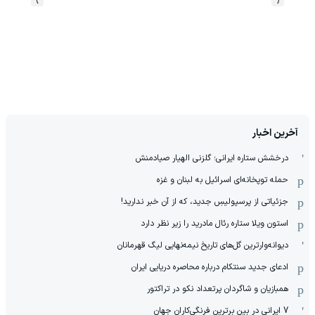
آخرین اخبار
درخشش ستاره ایرانی؛ گلزنی الهیار صیادمنش
حمله توپخانه‌ای اسرائیل به لبنان و غزه
جزئیاتی از پرسپولیسِ جدید، که از آن ‌خبر ندارید!
استون ویلا ستاره رئال مادرید را زیر نظر دارد
دیوانه‌وارترین گل‌های تاریخ نیمه‌نهایی لیگ قهرمانان
ادعای جدید سنتکام درباره محاصره دریایی ایران
همبازیان و شاگردان پرتعداد نکو در تراکتور
7 ایرانی در بین برترین فرنگی‌کاران جهان