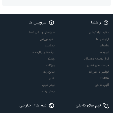
راهنما
سرویس ها
دانلود اپلیکیشن
سوژه‌های ورزشی شما
ارتباط با ما
اخبار ورزشی
تبلیغات
پادکست
درباره ما
لیگ ها و رقابت ها
ابزار توسعه دهندگان
ویدئو
فرصت های شغلی
روزنامه
قوانین و مقررات
نتایج زنده
DMCA
آنتن
آگهی دولتی
پیش بینی
پخش زنده
تیم های داخلی
تیم های خارجی