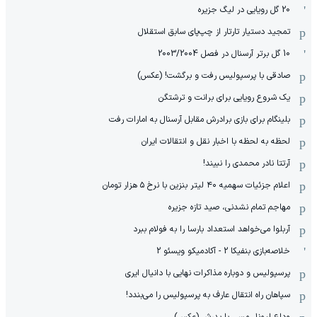
20 گل رویایی در لیگ جزیره
تمجید دستیار تارتار از چپ‌پای سابق استقلال
10 گل برتر آرسنال در فصل 2003/2004
صادقی با پرسپولیس رفت و برگشت! (عکس)
یک شروع رویایی برای برانت و ترشتگن
بلینگام برای بازی برادرش مقابل آرسنال به امارات رفت
لحظه به لحظه با اخبار نقل و انتقالات ایران
آرتتا نادر محمدی را نبیند!
اعلام جزئیات سهمیه ۴۰ لیتر بنزین با نرخ ۵ هزار تومان
مهاجم تمام نشدنی، صید تازه جزیره
آربلوا می‌خواهد استعداد بارسا را به فولام ببرد
خلاصه‌بازی بنفیکا 2 - آکادمیکو ویسئو 2
پرسپولیس و دوباره مذاکرات نهایی با دانیال ایری
سپاهان راه انتقال عارف به پرسپولیس را می‌بندد!