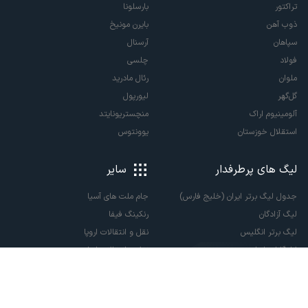
تراکتور
بارسلونا
ذوب آهن
بایرن مونیخ
سپاهان
آرسنال
فولاد
چلسی
ملوان
رئال مادرید
گل‌گهر
لیورپول
آلومینیوم اراک
منچستریونایتد
استقلال خوزستان
یوونتوس
لیگ های پرطرفدار
سایر
جدول لیگ برتر ایران (خلیج فارس)
جام ملت های آسیا
لیگ آزادگان
رنکینگ فیفا
لیگ برتر انگلیس
نقل و انتقالات اروپا
لالیگا اسپانیا
نقل و انتقالات ایران
سری آ ایتالیا
پاری سن ژرمن
لیگ قهرمانان اروپا
لیگ نخبگان آسیا