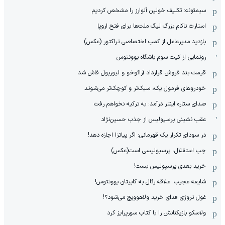
سیمئونه: تکلیف خولین آلوارز را مشخص کردیم
استارت ناکام بزرگ لیگ ملت‌ها برای فتح اروپا
بازدید مدیرعامل از کمپ اختصاصی تراکتور (عکس)
رونمایی از کیت سوم باشگاه یوونتوس
قیمت بند فروش قرارداد آرائوخو و لیورپول فاش شد
خودروهای فرمول یک، سبک‌تر و کوچک‌تر می‌شوند
صدای ستاره اینتر درآمد: به ترکیه نخواهم رفت
عقب نشینی پرسپولیس از جذب حسین‌نژاد
در سودای تکرار یک قهرمانی: اگر پیاتزا اجازه دهد!
چپ استقلال، پرسپولیسی است(عکس)
خرید بعدی پرسپولیس بست!
شایعه عجیب: علاقه رئال به کاپیتان یوونتوس!
غول نروژی فدای خرید ولاهوویچ می‌شود؟!
ولاسکو بازیکنانش را با کتاب سورپرایز کرد