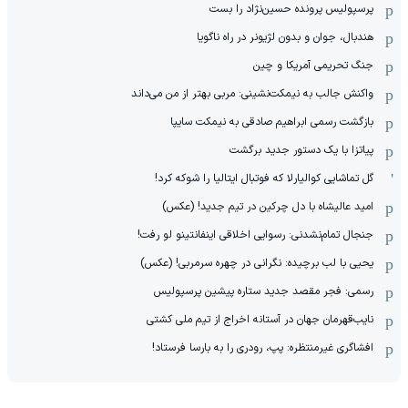
پرسپولیس پرونده حسین‌نژاد را بست
هندبال، جوان و بدون لژیونر در راه ناگویا
جنگ تحریمی آمریکا و چین
واکنش جالب به نیمکت‌نشینی: مربی بهتر از من می‌داند
بازگشت رسمی ابراهیم صادقی به نیمکت سایپا
پیاتزا با یک دستور جدید برگشت
گل تماشایی کوالیارلا که فوتبال ایتالیا را شوکه کرد!
امید عالیشاه با دل چرکین در تیم جدید! (عکس)
جنجال تمام‌نشدنی:‌ رسوایی اخلاقی اینفانتینو لو رفت!
یحیی با لب برچیده: نگرانی در چهره سرمربی! (عکس)
رسمی: فجر مقصد جدید ستاره پیشین پرسپولیس
نایب‌قهرمان جهان در آستانه اخراج از تیم ملی کشتی
افشاگری غیرمنتظره: پپ، رودری را به بارسا فرستاد!