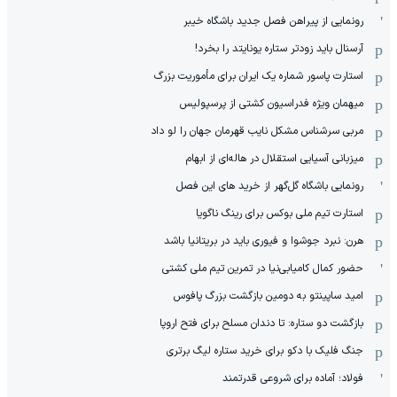
رونمایی از پیراهن فصل جدید باشگاه خیبر
آرسنال باید زودتر ستاره یونایتد را بخرد!
استارت پاسور شماره یک ایران برای مأموریت بزرگ
میهمان ویژه فدراسیون کشتی از پرسپولیس
مربی سرشناس مشکل نایب قهرمان جهان را لو داد
میزبانی آسیایی استقلال در هاله‌ای از ابهام
رونمایی باشگاه گل‌گهر از خرید های این فصل
استارت تیم ملی بوکس برای رینگ ناگویا
هرن: نبرد جوشوا و فیوری باید در بریتانیا باشد
حضور کمال کامیابی‌نیا در تمرین تیم ملی کشتی
امید ساپینتو به دومین بازگشت بزرگ پافوس
بازگشت دو ستاره: تا دندان مسلح برای فتح اروپا
جنگ فلیک با دکو برای خرید ستاره لیگ برتری
فولاد؛ آماده برای شروعی قدرتمند