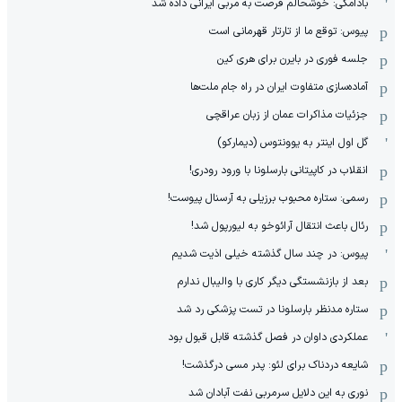
بادامکی: خوشحالم فرصت به مربی ایرانی داده شد
پیوس: توقع ما از تارتار قهرمانی است
جلسه فوری در بایرن برای هری کین
آماده‌سازی متفاوت ایران در راه جام ملت‌ها
جزئیات مذاکرات عمان از زبان عراقچی
گل اول اینتر به یوونتوس (دیمارکو)
انقلاب در کاپیتانی بارسلونا با ورود رودری!
رسمی: ستاره محبوب برزیلی به آرسنال پیوست!
رئال باعث انتقال آرائوخو به لیورپول شد!
پیوس: در چند سال گذشته خیلی اذیت شدیم
بعد از بازنشستگی دیگر کاری با والیبال ندارم
ستاره مدنظر بارسلونا در تست پزشکی رد شد
عملکردی داوان در فصل گذشته قابل قبول بود
شایعه دردناک برای لئو: پدر مسی درگذشت!
نوری به این دلایل سرمربی نفت آبادان شد