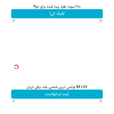
200 سوت نقره پیدا شده برای تو!!!
کلیک کن!
›
‹
IM LS7 لوکس ترین شاسی بلند برقی ایران
گردونه شانس بدون 
ثبت درخواست
›
‹