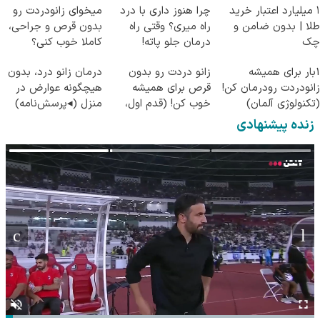
۱ میلیارد اعتبار خرید
چرا هنوز داری با درد
میخوای زانودردت رو
طلا | بدون ضامن و
راه میری؟ وقتی راه
بدون قرص و جراحی،
چک
درمان جلو پاته!
کاملا خوب کنی؟
((پرسش‌نامه))
1بار برای همیشه
زانو دردت رو بدون
درمان زانو درد، بدون
زانودردت رودرمان کن!
قرص برای همیشه
هیچگونه عوارض در
(تکنولوژی آلمان)
خوب کن! (قدم اول،
منزل (◂پرسش‌نامه)
◂پرسشنامه▸
پرسش‌نامه)
زنده پیشنهادی