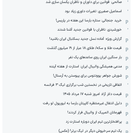
صالحی: قوانین برای داوران و ناظران یکسان سازی شد
اسماعیل صفیری: تغیرات داوری زیاد بود
خرید جنجالی: ستاره بارسا این هفته در پاریس!
خورشیدی: ناظران با قوانین جدید آشنا شدند
گزارش ویژه‌: آماده نسل جدید بسکتبال ایران باشید!
قیمت طلا و سکه/ طلای ۱۸ عیار از ۱۹ میلیون گذشت
بار سنگین ایران روی ساعدهای یک نفر
مدعی همیشگی والیبال ایران: استارت از هفته آینده
شورش جواهر یوونتوس برای پیوستن به آرسنال!
اتفاقی تاریخی در نخستین شب برگزاری لیگ ۳ فرانسه
قیمت دلار آزاد امروز شنبه ۱۷ مرداد ۱۴۰۵
دلیل انتقال غیرمنتظره کاپیتان بارسا به لیورپول لو رفت
قهرمانان المپیک از والیبال فرار کردند!
پرافتخارترین تیم ایران دوباره استارت زد
یک تیم سرخپوش دیگر در لیگ برتر! (عکس)