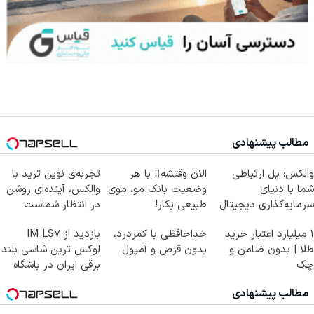
مطالب پیشنهادی
والکس: پل ارتباطی
الان وقتشه‼️ با هر
تجربه‌ی نوین ترید با
شما با دنیای
وضعیت بانک مو، موی
والکس، آینده‌ای روشن
سرمایه‌گذاری دیجیتال
طبیعی بکار!
در انتظار شماست
۱ میلیارد اعتبار خرید
خداحافظی با کمردرد،
بازدید از IM LS7
طلا | بدون ضامن و
بدون قرص و آمپول
لوکس ترین شاسی بلند
چک
برقی ایران در باشگاه
انقلاب
مطالب پیشنهادی