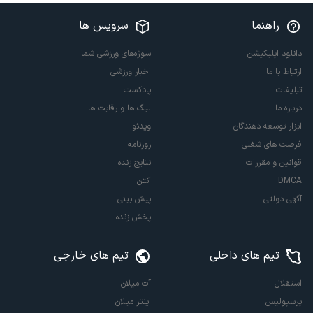
راهنما
سرویس ها
دانلود اپلیکیشن
سوژه‌های ورزشی شما
ارتباط با ما
اخبار ورزشی
تبلیغات
پادکست
درباره ما
لیگ ها و رقابت ها
ابزار توسعه دهندگان
ویدئو
فرصت های شغلی
روزنامه
قوانین و مقررات
نتایج زنده
DMCA
آنتن
آگهی دولتی
پیش بینی
پخش زنده
تیم های داخلی
تیم های خارجی
استقلال
آث میلان
پرسپولیس
اینتر میلان