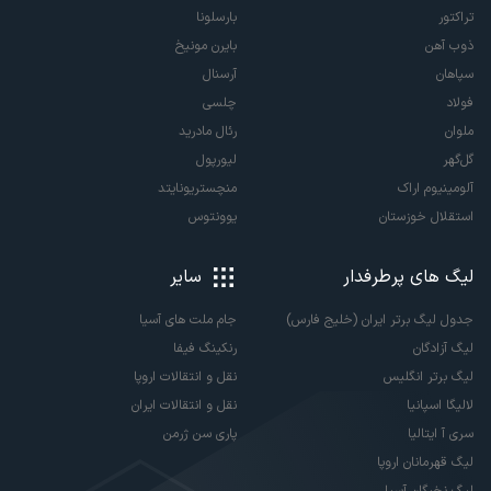
تراکتور
بارسلونا
ذوب آهن
بایرن مونیخ
سپاهان
آرسنال
فولاد
چلسی
ملوان
رئال مادرید
گل‌گهر
لیورپول
آلومینیوم اراک
منچستریونایتد
استقلال خوزستان
یوونتوس
لیگ های پرطرفدار
سایر
جدول لیگ برتر ایران (خلیج فارس)
جام ملت های آسیا
لیگ آزادگان
رنکینگ فیفا
لیگ برتر انگلیس
نقل و انتقالات اروپا
لالیگا اسپانیا
نقل و انتقالات ایران
سری آ ایتالیا
پاری سن ژرمن
لیگ قهرمانان اروپا
لیگ نخبگان آسیا