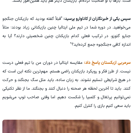
است. بارها با او صحبت کرده‌ام. بازیکنان دیگر هم باید همین‌طور باشند.
سپس یکی از خبرنگاران از کاناوارو پرسید:
"قبلاً گفته بودید که بازیکنان جنگجو
می‌خواهید. در دوره شما در تیم ملی ایتالیا چنین بازیکنانی زیاد بودند؛ مثلاً
جنارو گتوزو. در ترکیب فعلی کدام بازیکنان چنین شخصیتی دارند؟ آیا به
اندازه کافی «جنگجو» جمع کرده‌اید؟"
سرمربی ازبکستان پاسخ داد:
مقایسه ایتالیا در دوران من با تیم فعلی درست
نیست. از طرز فکر و رویکرد بازیکنان راضی هستم. مهم‌ترین نکته این است که
در هیچ شرایطی تسلیم نشوند. به زبان ساده، باید مثل سگ بجنگند و حرکت
کنند. باید تا آخرین لحظه هر صحنه را دنبال کنند و بجنگند. ما از نظر تکنیکی
نمی‌توانیم پرتغال و کلمبیا را شکست دهیم. اما وقتی صاحب توپ می‌شویم
باید سعی کنیم بازی را کنترل کنیم.