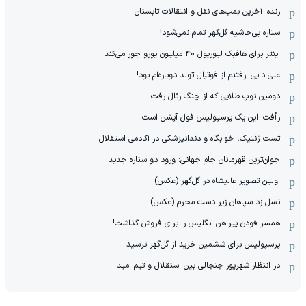
زنده: آخرین بمب‌های نقل و انتقالات تابستان
ستاره بی‌حاشیه گل‌گهر تمام نمی‌شود!
اینتر برای هافبک لیورپول ۴۰ میلیون یورو جور می‌کند
علی دایی: رفتنم از فوتبال تولد دوباره‌ام بود!
دومین توپ طلایی که از چنگ رئال رفت
رأفت: این یک پرسپولیس فول آپشن است
تست ژنتیک، خوابگاه و دندانپزشکی در آکادمی استقلال
جوان‌ترین قهرمانان جام جهانی: ورود دو ستاره جدید
اولین تصویر عالیشاه در گل‌گهر (عکس)
نسل زد سپاهان زیر دست محرم (عکس)
همسر فودن پیراهن انگلیس را برای فروش گذاشت!
پرسپولیس برای ششمین خرید از گل‌گهر ترسید
در انتظار شهریور جنجالی بین استقلال و تیم امید