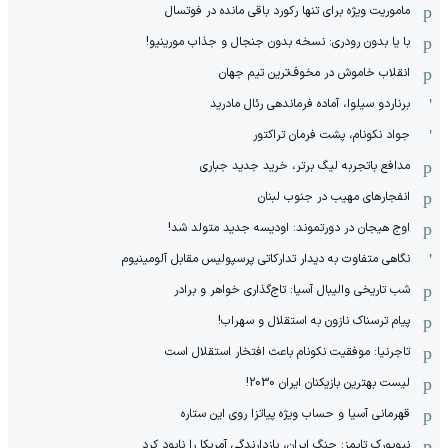
ماموریت ویژه برای تنها رکورد باقی مانده در فوتسال
با یا بدون رودری: نسخه بدون جنجال و جذاب مورینیو!
انقلاب خاموش در مخوف‌‌ترین تیم جهان
برناردو سیلوا، آماده فرماندهی رئال مادرید
جواد نکونام، پشت فرمان تراکتور
مدافع باتجربه لیگ برتر، خرید جدید جباری
انفجارهای مهیب در جنوب لبنان
اوج هیجان در دورتموند: اودیسه جدید متولد شد!
نگاهی متفاوت به دیدار تدارکاتی پرسپولیس مقابل آلومینیوم
شب تاریخی والیبال آسیا: تاج‌گذاری خواهر و برادر
پیام ترسناک نازون به استقلال و سهراب!
تاجرنیا: موفقیت نکونام باعث افتخار استقلال است
لیست بهترین بازیکنان ایران 2030!
قهرمانی آسیا و حساب ویژه پیاتزا روی این ستاره
نیویورک تایمز: جنگ ایران، بازدارندگی آمریکا را نابود کرد