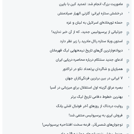
ماموریت بزرگ انجام شد: تمدید کین با بایرن
درخشش ستاره ایرانی؛ گلزنی الهیار صیادمنش
حمله توپخانه‌ای اسرائیل به لبنان و غزه
جزئیاتی از پرسپولیسِ جدید، که از آن ‌خبر ندارید!
استون ویلا ستاره رئال مادرید را زیر نظر دارد
دیوانه‌وارترین گل‌های تاریخ نیمه‌نهایی لیگ قهرمانان
ادعای جدید سنتکام درباره محاصره دریایی ایران
همبازیان و شاگردان پرتعداد نکو در تراکتور
7 ایرانی در بین برترین فرنگی‌کاران جهان
بصره عراق گزینه اول استقلال برای میزبانی در آسیا
بهترین خطوط دفاعی تاریخ لیگ برتر
روایت دردناک از روزهای آخر فوتبال اشلی یانگ
فروش ایری به پرسپولیس منتفی شد!
نوجوان‌های شمس‌آذر، قرعه سخت افتتاحیه پرسپولیس!
جدول پخش زنده بازی‌های دوشنبه 19 مرداد