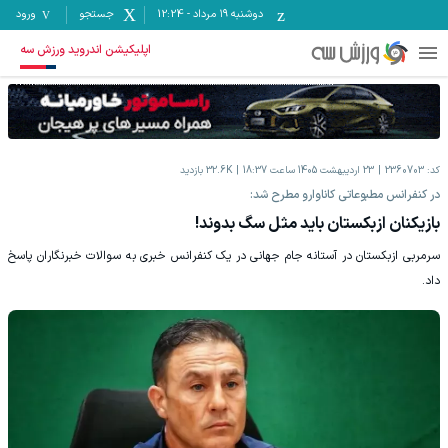
دوشنبه ۱۹ مرداد
-
12:24
جستجو
ورود
اپلیکیشن اندروید ورزش سه
کد:
2360703
23 اردیبهشت 1405 ساعت 18:37
32.6K
بازدید
در کنفرانس مطبوعاتی کاناوارو مطرح شد:
بازیکنان ازبکستان باید مثل سگ بدوند!
سرمربی ازبکستان در آستانه جام جهانی در یک کنفرانس خبری به سوالات خبرنگاران پاسخ
داد.