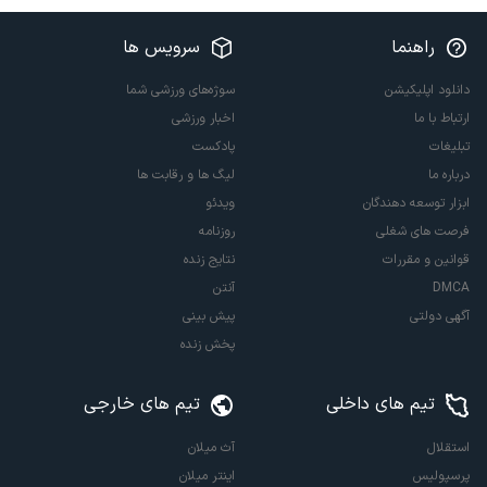
راهنما
سرویس ها
دانلود اپلیکیشن
سوژه‌های ورزشی شما
ارتباط با ما
اخبار ورزشی
تبلیغات
پادکست
درباره ما
لیگ ها و رقابت ها
ابزار توسعه دهندگان
ویدئو
فرصت های شغلی
روزنامه
قوانین و مقررات
نتایج زنده
DMCA
آنتن
آگهی دولتی
پیش بینی
پخش زنده
تیم های داخلی
تیم های خارجی
استقلال
آث میلان
پرسپولیس
اینتر میلان