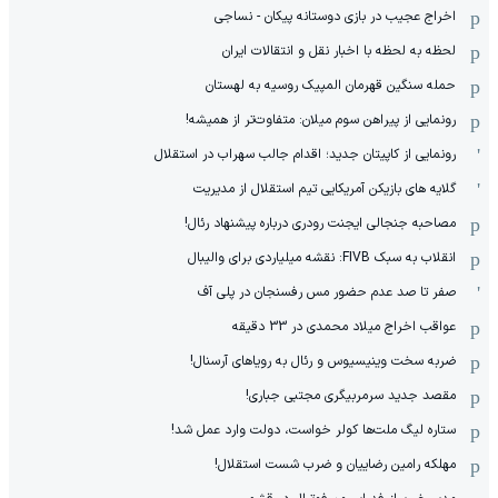
اخراج عجیب در بازی دوستانه پیکان - نساجی
لحظه به لحظه با اخبار نقل و انتقالات ایران
حمله سنگین قهرمان المپیک روسیه به لهستان
رونمایی از پیراهن سوم میلان: متفاوت‌تر از همیشه!
رونمایی از کاپیتان جدید؛ اقدام جالب سهراب در استقلال
گلایه های بازیکن آمریکایی تیم استقلال از مدیریت
مصاحبه جنجالی ایجنت رودری درباره پیشنهاد رئال!
انقلاب به سبک FIVB: نقشه میلیاردی برای والیبال
صفر تا صد عدم حضور مس رفسنجان در پلی آف
عواقب اخراج میلاد محمدی در 33 دقیقه
ضربه سخت وینیسیوس و رئال به رویاهای آرسنال!
مقصد جدید سرمربیگری مجتبی جباری!
ستاره لیگ ملت‌ها کولر خواست، دولت وارد عمل شد!
مهلکه رامین رضاییان و ضرب شست استقلال!