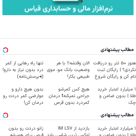
مطالب پیشنهادی
هنوز 50 تتر رو دریافت
الان وقتشه‼️ با هر
تنها راه رهایی از کمر
نکردی؟ | رایگان ثبت
وضعیت بانک مو، موی
درد بدون نیاز به دارو!
نام کن و رایگان شروع
طبیعی بکار!
(◂پرسش‌نامه)
کن!
۱ میلیارد اعتبار خرید
هیچ کس کمرشو
بدون هیچ دارو و
طلا | بدون ضامن و
جراحی نمیکنه❗ درمان
عوارضی کمر دردت رو
چک
کمردرد بدون قرص
درمان کن!
(پرسشنامه)
(پرسش‌نامه)
مطالب پیشنهادی
۱ میلیارد اعتبار خرید
بازدید از IM LS7
زانو دردت رو بدون
طلا | بدون ضامن و
لوکس ترین شاسی بلند
قرص برای همیشه