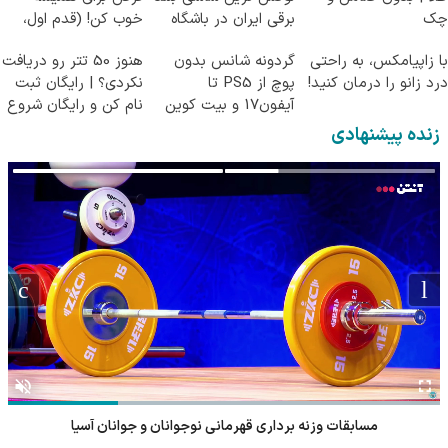
چک
برقی ایران در باشگاه
خوب کن! (قدم اول،
انقلاب
پرسش‌نامه)
با زاپیامکس، به راحتی
گردونه شانس بدون
هنوز 50 تتر رو دریافت
درد زانو را درمان کنید!
پوچ از PS5 تا
نکردی؟ | رایگان ثبت
آیفون17 و بیت کوین
نام کن و رایگان شروع
🔥
کن!
زنده پیشنهادی
مسابقات وزنه برداری قهرمانی نوجوانان و جوانان آسیا