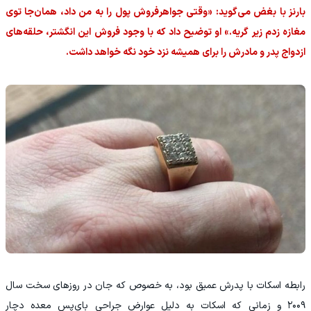
بارنز با بغض می‌گوید: «وقتی جواهرفروش پول را به من داد، همان‌جا توی
مغازه زدم زیر گریه.» او توضیح داد که با وجود فروش این انگشتر، حلقه‌های
ازدواج پدر و مادرش را برای همیشه نزد خود نگه خواهد داشت.
رابطه اسکات با پدرش عمیق بود، به خصوص که جان در روزهای سخت سال
۲۰۰۹ و زمانی که اسکات به دلیل عوارض جراحی بای‌پس معده دچار