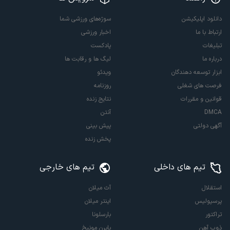
دانلود اپلیکیشن
سوژه‌های ورزشی شما
ارتباط با ما
اخبار ورزشی
تبلیغات
پادکست
درباره ما
لیگ ها و رقابت ها
ابزار توسعه دهندگان
ویدئو
فرصت های شغلی
روزنامه
قوانین و مقررات
نتایج زنده
DMCA
آنتن
آگهی دولتی
پیش بینی
پخش زنده
تیم های داخلی
تیم های خارجی
استقلال
آث میلان
پرسپولیس
اینتر میلان
تراکتور
بارسلونا
ذوب آهن
بایرن مونیخ