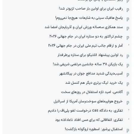
رقیب ایران برای اولین بار صاحب لژیونر شد!
پاسخ هافبک سیتی به شایعات: هیچ‌جا نمی‌روم!
سند همکاری سه‌ساله‌ ‌ورزش ایران و آذربایجان امضا شد
چشم تراکتور به دو ستاره ایران در جام جهانی ۲۰۲۶
آمار و ارقام جالب تیم ملی ایران در جام جهانی 2026
رد اولین پیشنهاد اتلتیکو برای ستاره پرطرفدار
یک بازیکن ۳۸ ساله جانشین مرتضی شریفی شد!
آسیب‌دیدگی شدید مدافع جوان در پیکانشهر
یک خرید لیگ برتری دیگر هم کنسل شد
آکادمی، امید تازه استقلال در روزهای سخت
خروج هواپیماهای سوخت‌رسان آمریکا از اسرائیل
تفکری: به دادگاه cas درخواست لغو پلی‌اف را دادیم
تفکری: اتفاقاتی که برای مس افتاد ناعادلانه بود
استقبال پرشور: اسطوره اروگوئه بازگشت!