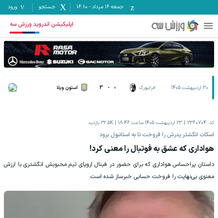
جمعه ۱۶ مرداد
-
16:10
جستجو
ورود
اپلیکیشن اندروید ورزش سه
30 اردیبهشت 1405
فرایبورگ
0
-
3
استون ویلا
کد:
2360704
23 اردیبهشت 1405 ساعت 18:46
32.5K
بازدید
اسکات انگشتر پدرش را فروخت تا به استانبول برود
هواداری که عشق به فوتبال را معنی کرد!
داستان پراحساس هواداری که برای حضور در فینال اروپای تیم محبوبش انگشتری با ارزش
معنوی بی‌نهایت را فروخت حسابی خبرساز شده است.