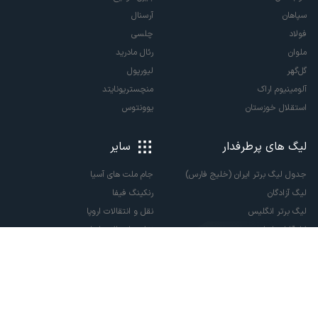
سپاهان
آرسنال
فولاد
چلسی
ملوان
رئال مادرید
گل‌گهر
لیورپول
آلومینیوم اراک
منچستریونایتد
استقلال خوزستان
یوونتوس
لیگ های پرطرفدار
سایر
جدول لیگ برتر ایران (خلیج فارس)
جام ملت های آسیا
لیگ آزادگان
رنکینگ فیفا
لیگ برتر انگلیس
نقل و انتقالات اروپا
لالیگا اسپانیا
نقل و انتقالات ایران
سری آ ایتالیا
پاری سن ژرمن
لیگ قهرمانان اروپا
لیگ نخبگان آسیا
لیگ قهرمانان آسیا دو