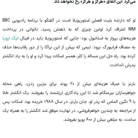
می‌کرد این اتفاق «هرگز و هرگز» رخ نخواهد داد
.
او که دارنده بلیت فصلی استون‌ویلا است در گفتگو با برنامه رادیویی BBC
WM اعتراف کرد اولین چیزی که به ذهنش رسید، ناتوانی در پرداخت
هزینه‌های پرواز به استانبول بود؛ جایی که استون‌ویلا باید در فینال
لیگ اروپا
به مصاف فرایبورگ برود؛ تیمی که پیش از این براگا را از دور رقابت‌ها حذف
کرده بود. راه حل این مساله را کلر، همسر اسکات پیدا کرد و او را به یاد انگشتر
پدرش انداخت.
بارنز با صرف هزینه‌ای بیش از ۲۰ پوند برای بنزین زدن، راهی محله
جواهرسازان بیرمنگام شد تا این یادگاری ارزشمند را بفروشد. یک انگشتر طلا
با 9 نگین الماس که پدر او، جان بارنز، در سال ۱۹۸۸ خریده بود. اسکات پس
از مراجعه به چندین جواهرفروشی، در نهایت موفق شد انگشتر را به همراه یک
ساعت، به مبلغی بیش از ۶۰۰ یورو بفروشد.