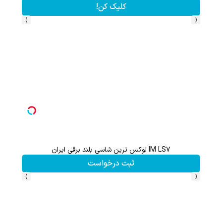
کلیک کن!
›
‹
IM LS7 لوکس ترین شاسی بلند برقی ایران
گردونه شانس بدون 
ثبت درخواست
›
‹