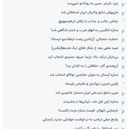
نبرد نابرابر: مسی به رونالدو نمی‌رسد
ملی‌پوش سابق والیبال ایران استقلالی شد
چالش جالب و جذاب با زلاتان ابراهیموویچ
ستاره انگلیس به اتهام ضرب و شتم دادگاهی شد!
حمایت جنجالی: آرژانتین پشت اینفانتنیو ایستاد!
صید ماهی بعد از شکار طلای لیگ ملت‌ها(عکس)
بی‌خیال درآمد بالا: بارسا حریف جدیدی انتخاب کرد
آرزومندی گارد خلاقش را به آبادان برد!
ستاره آرسنال به عنوان جانشین لوکاکو انتخاب شد
اولین تمرین نیوکسل و ماتیاس یایسله
مربی سابق تیم ملی ایران دستیار مانچینی شد
ستاره ژاپن اول شد، ایرانی‌ها درخشیدند
نارضایتی الهلال: قیمت ستاره بارسا بالاست!
پاسخ منفی ترامپ به درخواست موشکی جدید زلنسکی
زبیر استقلال با پاس گل برگشت