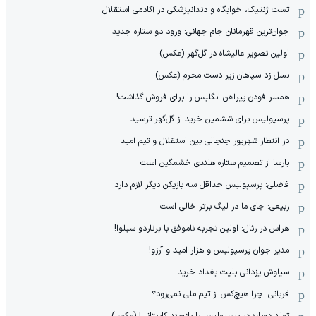
تست ژنتیک، خوابگاه و دندانپزشکی در آکادمی استقلال
جوان‌ترین قهرمانان جام جهانی: ورود دو ستاره جدید
اولین تصویر عالیشاه در گل‌گهر (عکس)
نسل زد سپاهان زیر دست محرم (عکس)
همسر فودن پیراهن انگلیس را برای فروش گذاشت!
پرسپولیس برای ششمین خرید از گل‌گهر ترسید
در انتظار شهریور جنجالی بین استقلال و تیم امید
بارسا از تصمیم ستاره هلندی خشمگین است
فاضلی: پرسپولیس حداقل سه بازیکن دیگر لازم دارد
ربیعی: جای ما در لیگ برتر خالی است
هراس در رئال: اولین تجربه ناموفق با برناردو سیلوا!
مدیر جوان پرسپولیس و هزار امید و آرزو!
سیاوش یزدانی بلیت بغداد خرید
قربانی: چرا هیچ‌کس از تیم ملی نمی‌رود؟
تولد دوباره در پرسپولیس با بازوبند کاپیتانی! (عکس)