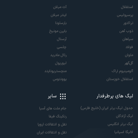
استقلال
آث میلان
پرسپولیس
اینتر میلان
تراکتور
بارسلونا
ذوب آهن
بایرن مونیخ
سپاهان
آرسنال
فولاد
چلسی
ملوان
رئال مادرید
گل‌گهر
لیورپول
آلومینیوم اراک
منچستریونایتد
استقلال خوزستان
یوونتوس
لیگ های پرطرفدار
سایر
جدول لیگ برتر ایران (خلیج فارس)
جام ملت های آسیا
لیگ آزادگان
رنکینگ فیفا
لیگ برتر انگلیس
نقل و انتقالات اروپا
لالیگا اسپانیا
نقل و انتقالات ایران