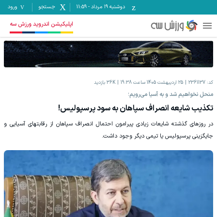
دوشنبه ۱۹ مرداد
-
11:59
جستجو
ورود
اپلیکیشن اندروید ورزش سه
کد:
2361137
25 اردیبهشت 1405 ساعت 19:38
36K
بازدید
منحل نخواهیم شد و به آسیا می‌رویم؛
تکذیب شایعه انصراف سپاهان به سود پرسپولیس!
در روزهای گذشته شایعات زیادی پیرامون احتمال انصراف سپاهان از رقابتهای آسیایی و
جایگزینی پرسپولیس یا تیمی دیگر وجود داشت.