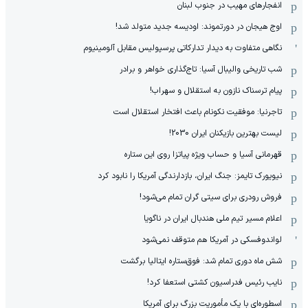
انفجارهای مهیب در جنوب لبنان
اوج هیجان در دورتموند: اودیسه جدید متولد شد!
نگاهی متفاوت به دیدار تدارکاتی پرسپولیس مقابل آلومینیوم
شب تاریخی والیبال آسیا: تاج‌گذاری خواهر و برادر
پیام ترسناک نازون به استقلال و سهراب!
تاجرنیا: موفقیت نکونام باعث افتخار استقلال است
لیست بهترین بازیکنان ایران 2030!
قهرمانی آسیا و حساب ویژه پیاتزا روی این ستاره
نیویورک تایمز: جنگ ایران، بازدارندگی آمریکا را نابود کرد
فروش رودری برای سیتی گران تمام می‌شود!
اعلام مسیر تیم ملی هندبال ایران در ناگویا
لواندوفسکی در آمریکا هم متوقف نمی‌شود
شش ماه دوری تمام شد: فوق‌ستاره ایتالیا برگشت
نایب رئیس فدراسیون کشتی استعفا کرد!
اسطوره‌ای با یک مأموریت بزرگ برای آمریکا