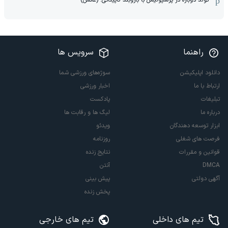
راهنما
سرویس ها
دانلود اپلیکیشن
سوژه‌های ورزشی شما
ارتباط با ما
اخبار ورزشی
تبلیغات
پادکست
درباره ما
لیگ ها و رقابت ها
ابزار توسعه دهندگان
ویدئو
فرصت های شغلی
روزنامه
قوانین و مقررات
نتایج زنده
DMCA
آنتن
آگهی دولتی
پیش بینی
پخش زنده
تیم های داخلی
تیم های خارجی