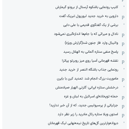
کلیپ رونمایی باشکوه آرسنال از برونو گیمارش
داروین به خرید جدید لیورپول تبریک گفت
برشی از یک گفتگوی قدیمی با علی دایی
نادال و میراثی که با جام‌ها اندازه‌گیری نمی‌شود
والیبال وارد فاز جنون شد(گزارش ویژه)
پاسخ منفی ستاره آلمانی به الهلال رسید
نقشه قهرمانی آسیا روی میز روبرتو پیاتزا
رونمایی جذاب باشگاه النصر از خرید جدید
ماموریت بزرگ انجام شد: تمدید کین با بایرن
درخشش ستاره ایرانی؛ گلزنی الهیار صیادمنش
حمله توپخانه‌ای اسرائیل به لبنان و غزه
جزئیاتی از پرسپولیسِ جدید، که از آن ‌خبر ندارید!
استون ویلا ستاره رئال مادرید را زیر نظر دارد
دیوانه‌وارترین گل‌های تاریخ نیمه‌نهایی لیگ قهرمانان