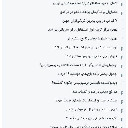
ادعای جدید سنتکام درباره محاصره دریایی ایران
همبازیان و شاگردان پرتعداد نکو در تراکتور
7 ایرانی در بین برترین فرنگی‌کاران جهان
بصره عراق گزینه اول استقلال برای میزبانی در آسیا
بهترین خطوط دفاعی تاریخ لیگ برتر
روایت دردناک از روزهای آخر فوتبال اشلی یانگ
فروش ایری به پرسپولیس منتفی شد!
نوجوان‌های شمس‌آذر، قرعه سخت افتتاحیه پرسپولیس!
جدول پخش زنده بازی‌های دوشنبه 19 مرداد
ویدیوکست: تابستان پرسپولیس چگونه گذشت؟
مدافع میانی در ملوان کمیاب شد!
فلیک با صبر و اعتماد یک بازیکن جدید خرید!
آنری، ممدانی و آن گل فراموش نشدنی
نکونام به شجاع و بیرانوند چه گفت؟
صلاح تحت تعقیب دادگاه مصر، داستان چیست؟