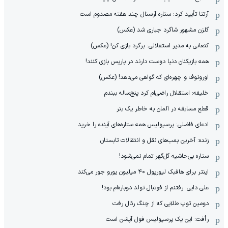
آرتتا تأیید کرد: ستاره آرسنال چند هفته مصدوم است
گلزن مشهور شاگرد جباری شد (عکس)
کنعانی به مدیر استقلالی: برگرد بازی کن! (عکس)
همه بازیکنان دنیا دوست دارند در پاریس بازی کنند!
اورونوف و چهره‌ای که گواهی می‌دهد! (عکس)
خلیفه: استقلال راضی‌ام کرد پنج‌ساله ببندم
قطع مسابقه در آلمان به خاطر یک بنر
ادعای فاضلی: پرسپولیس همه ستاره‌های آینده را خرید
زنده: آخرین بمب‌های نقل و انتقالات تابستان
ستاره بی‌حاشیه گل‌گهر تمام نمی‌شود!
اینتر برای هافبک لیورپول ۴۰ میلیون یورو جور می‌کند
علی دایی: رفتنم از فوتبال تولد دوباره‌ام بود!
دومین توپ طلایی که از چنگ رئال رفت
رأفت: این یک پرسپولیس فول آپشن است