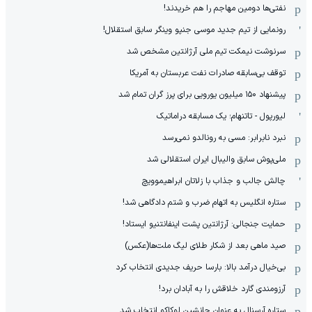
نفتی‌ها دومین مهاجم را هم خریدند!
رونمایی از تیم جدید موسی جنپو وینگر سابق استقلال!
سرنوشت نیمکت تیم ملی آرژانتین مشخص شد
توقف بی‌سابقه صادرات نفت عربستان به آمریکا
پیشنهاد ۱۵۰ میلیون یورویی برای پرز گران تمام شد
لیورپول - تاتنهام؛ یک مسابقه دراماتیک
نبرد نابرابر: مسی به رونالدو نمی‌رسد
ملی‌پوش سابق والیبال ایران استقلالی شد
چالش جالب و جذاب با زلاتان ابراهیموویچ
ستاره انگلیس به اتهام ضرب و شتم دادگاهی شد!
حمایت جنجالی: آرژانتین پشت اینفانتنیو ایستاد!
صید ماهی بعد از شکار طلای لیگ ملت‌ها(عکس)
بی‌خیال درآمد بالا: بارسا حریف جدیدی انتخاب کرد
آرزومندی گارد خلاقش را به آبادان برد!
ستاره آرسنال به عنوان جانشین لوکاکو انتخاب شد