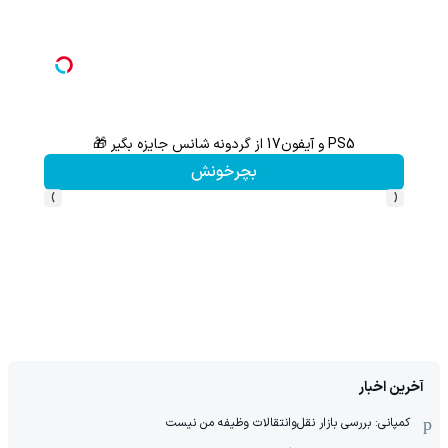
PS5 و آیفون17 از گردونه شانس جایزه بگیر 🎁
هنوز 50 تتر رو دریافت نکردی؟ | رایگان ثبت نام کن و رایگان شروع کن!
بچرخونش
›
‹
آخرین اخبار
کمپانی: بررسی بازار نقل‌وانتقالات وظیفه من نیست