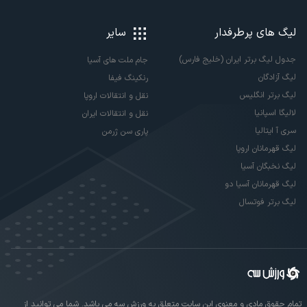
لیگ های پرطرفدار
سایر
جدول لیگ برتر ایران (خلیج فارس)
جام ملت های آسیا
لیگ آزادگان
رنکینگ فیفا
لیگ برتر انگلیس
نقل و انتقالات اروپا
لالیگا اسپانیا
نقل و انتقالات ایران
سری آ ایتالیا
پاری سن ژرمن
لیگ قهرمانان اروپا
لیگ نخبگان آسیا
لیگ قهرمانان آسیا دو
لیگ برتر فوتسال
تمام حقوق مادی و معنوی این سایت متعلق به ورزش سه می باشد. شما می توانید از