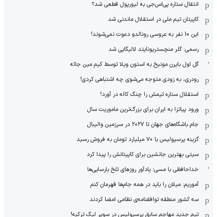
انتقال ستاره پی‌اس‌جی به لیورپول قطعی شد؟
کاپیتان تیم ملی در استقلال ماندنی شد
این 10 نفر به عروسی رونالدو دعوت نمی‌شوند!
رسمی: گلر منچستریونایتد لالیگایی شد
گل اول بایرن مونیخ به استون ویلا توسط کیم مین جائه
رودری، به زودی متوجه می‌شوی چه اشتباهی کردی!
استقلال ستاره تیمش را چنگ کاله در آورد!
ورود پیاتزا به ایران برای بزرگ‌ترین ماموریت سال
جام باشگاه‌های جهان تا ۲۰۲۷ در سرزمین والیبال
گزینه پرسپولیس با ۷۰ میلیارد تومان به فروش رسید
سیتی بهترین جانشین برای کاپیتانش را پیدا کرد
خداحافظی با مسی؛ یادآور روزهای تلخ بارسایی‌ها
آموریم: میلان را باید در همه جام‌ها قهرمان کنم
سه کشور منطقه توافقنامه‌ی نظامی امضا کردند
تیم جدید مهاجم سابق پرسپولیس در سوپر لیگ ترکیه!