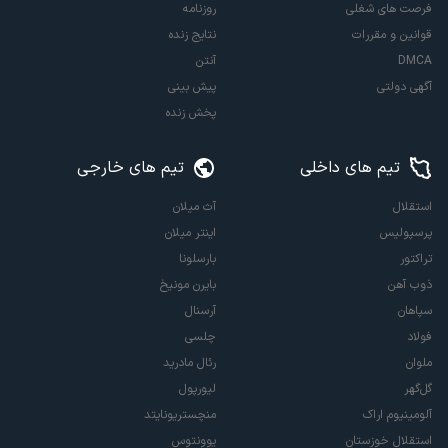
فرصت های شغلی
روزنامه
قوانین و مقررات
نتایج زنده
DMCA
آنتن
آگهی دولتی
پیش بینی
پخش زنده
تیم های داخلی
تیم های خارجی
استقلال
آث میلان
پرسپولیس
اینتر میلان
تراکتور
بارسلونا
ذوب آهن
بایرن مونیخ
سپاهان
آرسنال
فولاد
چلسی
ملوان
رئال مادرید
گل‌گهر
لیورپول
آلومینیوم اراک
منچستریونایتد
استقلال خوزستان
یوونتوس