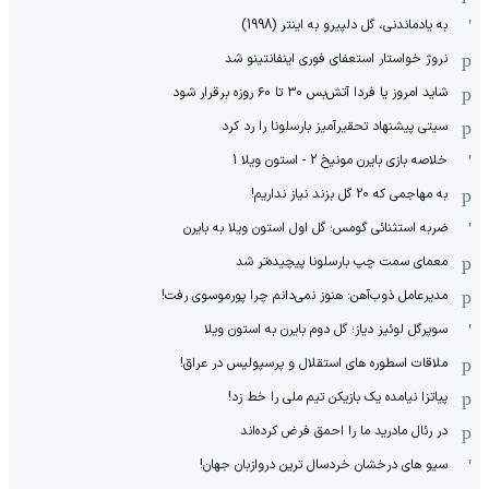
به یادماندنی، گل دلپیرو به اینتر (1998)
نروژ خواستار استعفای فوری اینفانتینو شد
شاید امروز یا فردا آتش‌بس ۳۰ تا ۶۰ روزه برقرار شود
سیتی پیشنهاد تحقیرآمیز بارسلونا را رد کرد
خلاصه بازی بایرن مونیخ 2 - استون ویلا 1
به مهاجمی که 20 گل بزند نیاز نداریم!
ضربه استثنائی گومس؛ گل اول استون ویلا به بایرن
معمای سمت چپ بارسلونا پیچیده‌تر شد
مدیرعامل ذوب‌آهن: هنوز نمی‌دانم چرا پورموسوی رفت!
سوپرگل لوئیز دیاز؛ گل دوم بایرن به استون ویلا
ملاقات اسطوره های استقلال و پرسپولیس در عراق!
پیاتزا نیامده یک بازیکن تیم ملی را خط زد!
در رئال مادرید ما را احمق فرض کرده‌اند
سیو های درخشان خردسال ترین دروازبان جهان!