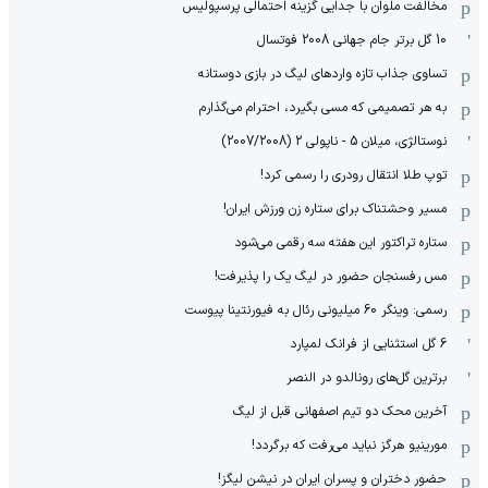
مخالفت ملوان با جدایی گزینه احتمالی پرسپولیس
10 گل برتر جام جهانی 2008 فوتسال
تساوی جذاب تازه واردهای لیگ در بازی دوستانه
به هر تصمیمی که مسی بگیرد، احترام می‌گذارم
نوستالژی، میلان 5 - ناپولی 2 (2007/2008)
توپ طلا انتقال رودری را رسمی کرد!
مسیر وحشتناک برای ستاره زن ورزش ایران!
ستاره تراکتور این هفته سه رقمی می‌شود
مس رفسنجان حضور در لیگ یک را پذیرفت!
رسمی: وینگر 60 میلیونی رئال به فیورنتینا پیوست
6 گل استثنایی از فرانک لمپارد
برترین گل‌های رونالدو در النصر
آخرین محک دو تیم اصفهانی قبل از لیگ
مورینیو هرگز نباید می‌رفت که برگردد!
حضور دختران و پسران ایران در نیشن لیگز!