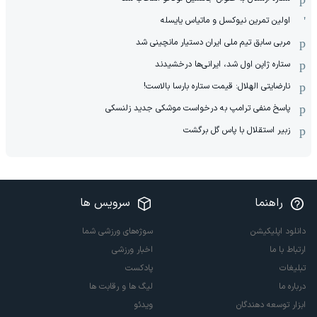
اولین تمرین نیوکسل و ماتیاس یایسله
مربی سابق تیم ملی ایران دستیار مانچینی شد
ستاره ژاپن اول شد، ایرانی‌ها درخشیدند
نارضایتی الهلال: قیمت ستاره بارسا بالاست!
پاسخ منفی ترامپ به درخواست موشکی جدید زلنسکی
زبیر استقلال با پاس گل برگشت
راهنما
سرویس ها
دانلود اپلیکیشن
سوژه‌های ورزشی شما
ارتباط با ما
اخبار ورزشی
تبلیغات
پادکست
درباره ما
لیگ ها و رقابت ها
ابزار توسعه دهندگان
ویدئو