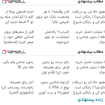
مطالب پیشنهادی
هنوز 50 تتر رو دریافت
الان وقتشه‼️ با هر
اجاره‌ قسطی ویلا! از
نکردی؟ | رایگان ثبت
وضعیت بانک مو، موی
کلبه تا آپارتمان مبله رو
نام کن و رایگان شروع
طبیعی بکار!
تو 4 قسط اجاره کن.
کن!
۱ میلیارد اعتبار خرید
کمردرد؟ راه‌حلش
قبل از سفرهای برون
طلا | بدون ضامن و
اینجاست، نه توی
استانی خلافی خود را
چک
داروخونه
صفر کنید! (استعلام)
مطالب پیشنهادی
۱ میلیارد اعتبار خرید
زانو دردت رو بدون
بدون ضامن وام بگیر،
طلا | بدون ضامن و
قرص برای همیشه
طلا بخر 😍
چک
خوب کن! (قدم اول،
پرسش‌نامه)
هنوز 50 تتر رو دریافت
گردونه شانس بدون
1بار برای همیشه
نکردی؟ | رایگان ثبت
پوچ از PS5 تا
زانودردت رودرمان کن!
نام کن و رایگان شروع
آیفون17 و بیت کوین
(تکنولوژی آلمان)
کن!
🔥
◂پرسشنامه▸
زنده پیشنهادی