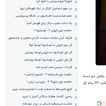
مایورکا پاری‌سن‌ژرمن را نابود کرد
برد مهم اسماعیل کارتال در لیگ قهرمانان اروپا
عضو هیئت‌رئیسه فدراسیون در باشگاه پرسپولیس
یک باخت عجیب دیگر برای قهرمان آسیا
خلاصه بازی ناپولی 2 - اوساسونا 1
ظریف: ایران نیازمند سیاست خارجی متوازن و چندوجهی
گل دوم ناپولی به اوساسونا توسط لوکا
گل اول اوساسونا به ناپولی توسط بودیمیر
گل اول ناپولی به اوساسونا توسط پولیتانو
قرارداد سرمربی مصر تمدید شد
خلاصه بازی فنرباغچه 2 - اشتورم گراتس 0
 مقابل تیم دسته
خلاصه بازی مایورکا 3 - پاری سن ژرمن 0
سومی بارا فیکس بازی کرد؛ مسابقه‌ای که با پیروزی ۱ بر ۰ کورینتیانس همراه بود تا آن‌ها در مجموع با برتری ۲ بر ۰ صعود کنند. لینگارد ۳۳ ساله گل
کوچ باتجربه‌ها به صنعت نفت با تصمیم محمد نوری
رسمی: الاتحاد هافبک سنگالی آلمریا را خرید
شکست غیرمنتظره آرسنال در دیدار دوستانه