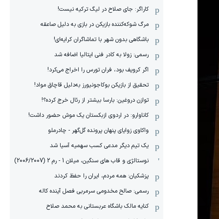
کاراگر: جای صلاح در لیگ ترکیه نیست!
مرگ شوکه‌کننده بازیکن در بازی به دلیل صاعقه
باشگاهی بدون شهر با تماشاگران کرایه‌ای!
رسمی: زولا به کادر فنی ایتالیا اضافه شد
اگر کرویف بود، فران تورس را اخراج می‌کرد!
تحقیق از بازیکن بوکاجونیورز به‌دلیل قاچاق مواد!
توازن دروغین: بارسا بیشتر از رئال خرج کرده؟!
کاناوارو: در اردوی ازبکستان یک موش حضور داشت!
واکاوی زوایای پنهان پرونده گل‌گهر - چادرملو
یک تیم دیگر مدعی کسب سهمیه آسیا شد
نوستالژی و قاب های سنگین، میلان 1 - رم 2 (2006/2007)
پزشکیان: همه مردم، ایران را حفظ کردند
رسمی: صالح مخدومی سرمربی فصل آینده کاله
کنایه مالک باشگاه عربستانی به محمد صلاح