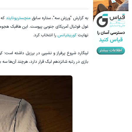
۳ دلار پاداش در هر لات معاملاتی در بروکر اینوسلو
ترید URUSD
به گزارش "ورزش سه"، ستاره سابق
منچستریونایتد
ثبت نام کنید
غول فوتبال آمریکای جنوبی پیوست. این هافبک هجومی 
نهایت
کورینتیانس
را انتخاب کرد.
بازی در رتبه شانزدهم لیگ قرار دارد، هرچند آن‌ها سه ب