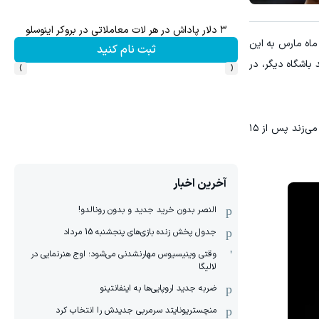
میدونستی میتونی از بالا رفتن ارزش سهام گوگل سود کسب 
 از جدایی از اف‌سی سئول کره جنوبی در اواخر سال ۲۰۲۵، در ماه مارس به این
ثبت نام کنید
›
‹
باشگاه دیگر، در
لینگارد شروع پرفراز و نشیبی در برزیل داشته است؛ کورینتیانس که یکی دیگر از هم‌تیمی‌های سابق لینگارد در یونایتد نیز در آن توپ می‌زند پس از ۱۵
آخرین اخبار
النصر بدون خرید جدید و بدون رونالدو!
جدول پخش زنده بازی‌های پنجشنبه 15 مرداد
وقتی وینیسیوس مهارنشدنی می‌شود؛ اوج هنرنمایی در
لالیگا
ضربه جدید اروپایی‌ها به اینفانتینو
منچستریونایتد سرمربی جدیدش را انتخاب کرد