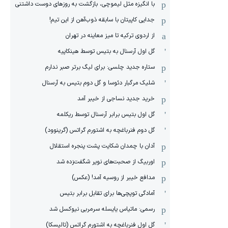
با انگیزه مثل لیموچی، بازگشت به روزهای دوست داشتنی
جدایی کاپیتان با سابقه ذوب‌آهن از این تیم!
از اردوی ترکیه تا میز معاینه در تهران
گل اول آرسنال به بتیس توسط هینکاپیه
ستاره جدید چلسی: برای لیگ برتر صبر ندارم
شلیک مرگبار دئوسا و گل دوم بتیس به آرسنال
خرید جدید نساجی از خیبر آمد
گل اول بتیس برابر آرسنال توسط ریکلمه
گل دوم فنرباغچه به اشتورم گراتس (گرینوود)
آدان با چمدان شکایت پشت پنجره استقلال
اوربیگ از صحبت‌های نویر شگفت‌زده شد
مدافع خیبر از روسیه آمد! (عکس)
آمادگی توپچی‌ها برای تقابل برابر بتیس
رسمی: ماتیاس یایسله سرمربی نیوکسل شد
گل اول فنرباغچه به اشتورم گراتس (تالیسکا)