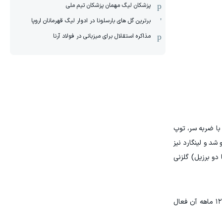
پزشکان لیگ مهمان پزشکان تیم ملی
برترین گل های بارسلونا در ادوار لیگ قهرمانان اروپا
مذاکره استقلال برای میزبانی در فولاد آرنا
 با ضربه سر، توپ
شد و لینگارد نیز
دو برزیل) گلزنی
لینگارد در زمان پیوستن به کورینتیانس قراردادی اولیه تا پایان سال امضا کرد که در صورت دستیابی به برخی اهداف، بند تمدید ۱۲ ماهه آن فعال