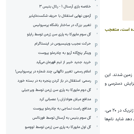
خلاصه بازی آرسنال 1 - رئال بتیس 3
آزمون نهایی استقلال با حریف شکست‌ناپذیر
تغییر بزرگ در ساختار باشگاه پرسپولیس
عنی «جی لینگز» درج شده است، متعجب
گل سوم مایورکا به پاری سن ژرمن توسط رایلو
حرکت عجیب وینیسیوس در اینستاگرام
وینگر پنج‌گله آریو به چادرملو پیوست
خرید جدید خیبر از تیم قهرمان می‌آید
اعلام رسمی: تغییر ناگهانی چند شماره در پرسپولیس!
 زمین شدند. این
رسمی: استقلال در باز کردن پنجره به در بسته خورد
 با افزایش دسترسی و
گل دوم مایورکا به پاری سن ژرمن توسط ویرجیلی
مدافع میلان هواداران را عصبانی کرد
مدافع راست نساجی به چادرملو پیوست
به مناسبت گرامیداشت روز داروهای ژنریک در ۲۰ می،
گل سوم بتیس به آرسنال توسط فورنالس
دهد شاید نام‌ها
گل اول مایورکا به پاری سن ژرمن توسط لوومبو