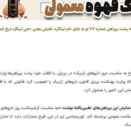
با این حال، وقتی برخی از هواداران بریتانیایی دیدند که پشت پیراهن شماره ۷۷ او به جای نام لینگارد، لقبش ی
 به مناسبت «روز داروهای ژنریک» در برزیل، با القاب خود پشت پیراهن‌ها وارد
ی ۱۹۹۹ بازمی‌گردد؛ زمانی که وزارت بهداشت برزیل قانون داروهای ژنریک را تصویب کرد؛ قانونی که
ن این کشور را متحول کرد.
نمایش این پیراهن‌های تغییریافته نوشت: «
لامت عمومی برجسته کند. کورینتیانس نیز در این طرح مشارکت دارد تا نشان 
ت!»