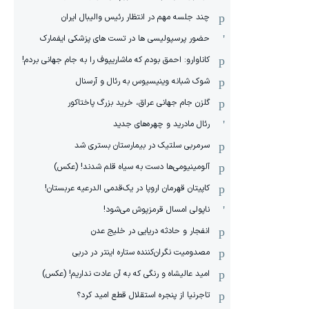
چند جلسه مهم در انتظار رئیس والیبال ایران
حضور پرسپولیسی ها در تست های پزشکی ایفمارک
کاناوارو: احمق بودم که ماشاریپوف را به جام جهانی بردم!
شوک شبانه وینیسیوس به رئال و آرسنال
گلزن جام جهانی عراق، خرید بزرگ پاختاکور
رئال مادرید و چهره‌های جدید
سرمربی سلتیک در بیمارستان بستری شد
آلومینیومی‌ها دست به سیاه قلم شدند! (عکس)
کاپیتان قهرمان اروپا در یک‌قدمی الدرعیه عربستان!
ناپولی امسال قرمزپوش می‌شود!
انفجار و حادثه دریایی در خلیج عدن
مصدومیت نگران‌کننده ستاره اینتر در دربی
امید عالیشاه و رنگی که به آن عادت نداریم! (عکس)
تاجرنیا از پنجره استقلال قطع امید کرد؟