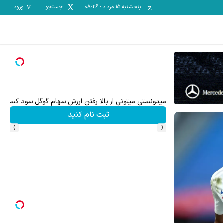
پنجشنبه ۱۵ مرداد
-
08:26
جستجو
ورود
ترید EURUSD با اسپرد از صفر پیپ
ثبت نام کنید
›
‹