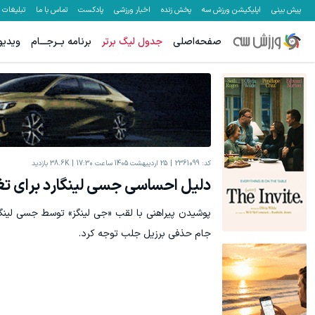
پیش بینی
اپلیکیشن ورزش سه
پخش زنده
اخبار ورزشی
پادکست
تماس با ما
تبلیغات
صفحه‌اصلی
جدول لیگ برتر
برنامه بــرجـــام
ویدیو
تا %60 تخفیف محصولات جین وست + خرید در 4 قسط
میدونستی میتونی از بالا رفتن ارزش سهام گوگل سود کسب کنی؟
ثبت نام کنید
کد:
2361099
25 اردیبهشت 1405 ساعت 17:30
38.6K
بازدید
دلیل احساسی جسی لینگارد برای تغی
پوشیدن پیراهنی با لقب «جی لینگز» توسط جسی لینگا
جام حذفی برزیل جلب توجه کرد.