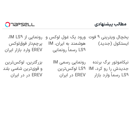
مطالب پیشنهادی
یخچال ویترینی 9 فوت
ورود یک غول لوکس و
رونمایی از IM LS9،
ایستکول (جدید)
هوشمند به ایران، IM
پرچم‌دار فوق‌لوکس
LS9 رسماً رونمایی
EREV وارد بازار ایران
شد
شد
نیکاموتور برگ برنده
رونمایی رسمی IM
بزرگترین، لوکس‌ترین
جدیدش را رو کرد، IM
LS9 لوکس‌ترین
و قوی‌ترین شاسی بلند
LS9 رسماً وارد بازار
EREV در ایران
EREV در در ایران
ایران شد
رونمایی شد