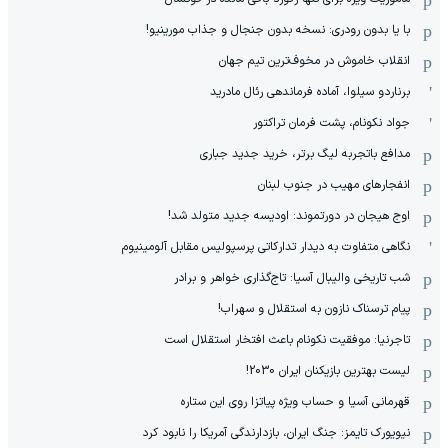
با یا بدون رودری: نسخه بدون جنجال و جذاب مورینیو!
انقلاب خاموش در مخوف‌‌ترین تیم جهان
برناردو سیلوا، آماده فرماندهی رئال مادرید
جواد نکونام، پشت فرمان تراکتور
مدافع باتجربه لیگ برتر، خرید جدید جباری
انفجارهای مهیب در جنوب لبنان
اوج هیجان در دورتموند: اودیسه جدید متولد شد!
نگاهی متفاوت به دیدار تدارکاتی پرسپولیس مقابل آلومینیوم
شب تاریخی والیبال آسیا: تاج‌گذاری خواهر و برادر
پیام ترسناک نازون به استقلال و سهراب!
تاجرنیا: موفقیت نکونام باعث افتخار استقلال است
لیست بهترین بازیکنان ایران 2030!
قهرمانی آسیا و حساب ویژه پیاتزا روی این ستاره
نیویورک تایمز: جنگ ایران، بازدارندگی آمریکا را نابود کرد