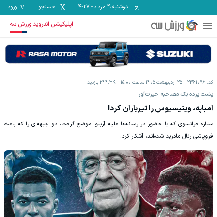
دوشنبه ۱۹ مرداد
-
14:27
جستجو
ورود
اپلیکیشن اندروید ورزش سه
کد:
2361076
25 اردیبهشت 1405 ساعت 15:00
244.3K
بازدید
پشت پرده یک مصاحبه حیرت‌آور
امباپه، وینیسیوس را تیرباران کرد!
ستاره فرانسوی که با حضور در رسانه‌ها علیه آربلوا موضع گرفت، دو جبهه‌ای را که باعث
فروپاشی رئال مادرید شده‌اند، آشکار کرد.