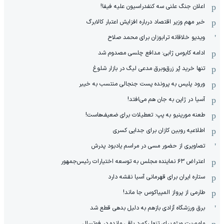
اعلان جنگ علنی سه کنفدراسیون علیه فیفا!
خبر مهم وزیر اقتصاد درباره افزایش اعتبار کالابرگ
ویدیو خلاقانه ترابوزان برای محمد صلاح
ادامه کابوس ژابی: مدافع چلسی مصدوم شد
تنها خرید پُر زرق‌وبرق مدعی لیگ در بازار شلوغ
ورود پلیس به پرونده پست جنجالی منتسب به خیبر
آسیا در ژاپن به جان هم می‌افتد!
طعنه مورینیو به پپ: تعطیلات برای ضعیف‌هاست!
اطلاعیه روبین کازان برای جدایی کسری
تصاویری از حضور مسی در مراسم یادبود پدرش
اعتراض ۶۳ نماینده مجلس به توسعه اختیارات رئیس‌جمهور
ستاره ایران برای قهرمانی آسیا نقشه دارد
طارمی از پرواز المپیاکوس جا ماند!
برق ورزشگاه آزادی بازهم به دلیل بدهی قطع شد
ماموریت ویژه برای تنها رکورد باقی مانده در فوتسال