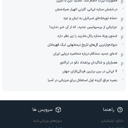
ماموریت بزرگ انجام شد: تمدید کین با بایرن
درخشش ستاره ایرانی؛ گلزنی الهیار صیادمنش
حمله توپخانه‌ای اسرائیل به لبنان و غزه
جزئیاتی از پرسپولیسِ جدید، که از آن ‌خبر ندارید!
استون ویلا ستاره رئال مادرید را زیر نظر دارد
دیوانه‌وارترین گل‌های تاریخ نیمه‌نهایی لیگ قهرمانان
ادعای جدید سنتکام درباره محاصره دریایی ایران
همبازیان و شاگردان پرتعداد نکو در تراکتور
7 ایرانی در بین برترین فرنگی‌کاران جهان
بصره عراق گزینه اول استقلال برای میزبانی در آسیا
راهنما
سرویس ها
دانلود اپلیکیشن
سوژه‌های ورزشی شما