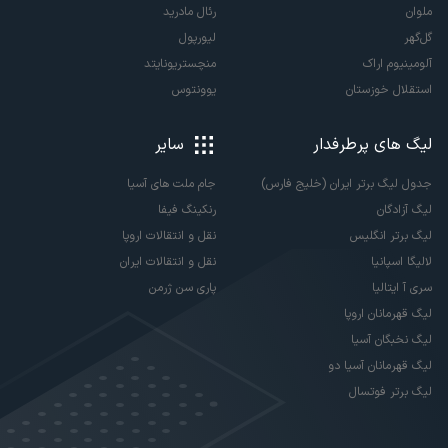
ملوان
رئال مادرید
گل‌گهر
لیورپول
آلومینیوم اراک
منچستریونایتد
استقلال خوزستان
یوونتوس
لیگ های پرطرفدار
سایر
جدول لیگ برتر ایران (خلیج فارس)
جام ملت های آسیا
لیگ آزادگان
رنکینگ فیفا
لیگ برتر انگلیس
نقل و انتقالات اروپا
لالیگا اسپانیا
نقل و انتقالات ایران
سری آ ایتالیا
پاری سن ژرمن
لیگ قهرمانان اروپا
لیگ نخبگان آسیا
لیگ قهرمانان آسیا دو
لیگ برتر فوتسال