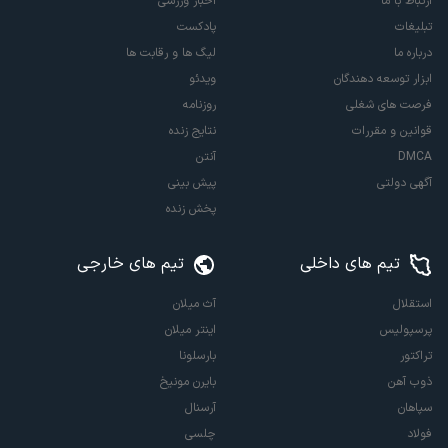
ارتباط با ما
اخبار ورزشی
تبلیغات
پادکست
درباره ما
لیگ ها و رقابت ها
ابزار توسعه دهندگان
ویدئو
فرصت های شغلی
روزنامه
قوانین و مقررات
نتایج زنده
DMCA
آنتن
آگهی دولتی
پیش بینی
پخش زنده
تیم های داخلی
تیم های خارجی
استقلال
آث میلان
پرسپولیس
اینتر میلان
تراکتور
بارسلونا
ذوب آهن
بایرن مونیخ
سپاهان
آرسنال
فولاد
چلسی