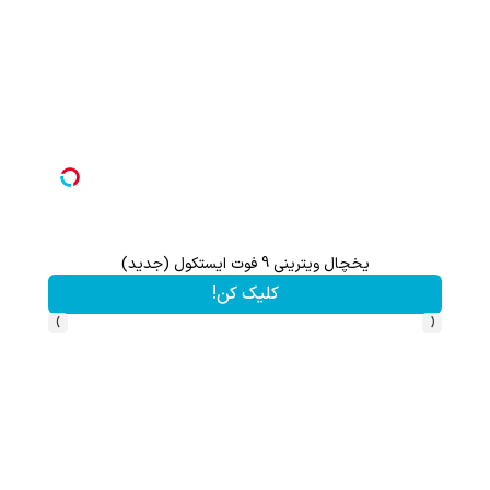
یخچال ویترینی 9 فوت ایستکول (جدید)
از آیفون 17 تا پلی استیشن 5 جایزه ببر 🎮😍📱 | بازی کن ، گردونه بچرخون
کلیک کن!
›
‹