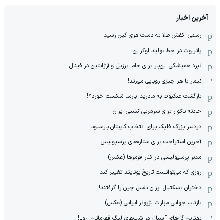
آخرین اخبار
رسمی: کفش طلا به دست هری کین رسید
پاتریوت در خط تولید اوکراین
نبرد همیشگی این‌بار برای جام: برزیل و آرژانتین در فینال
نیمار با هر چیزی روپایی می‌زند!
بازگشت عنکبوت به مادرید: بارسا شکست خورد؟!
حادثه ناگوار برای سرمربی کشتی ایران
دردسر بزرگ فلیک برای انتخاب کاپیتان بارسلونا
آخرین استراحت برای ستاره‌های پرسپولیس
مدیر پرسپولیسی در کنار قرمزها (عکس)
روزی که می‌توانست تاریخ یونایتد تغییر کند
دختران بسکتبال ایران نفس چین را گرفتند!
بازتاب جهانی مهارت لژیونر ایرانی (عکس)
بهترین گل‌های آرسنال در شب‌های لیگ قهرمانان اروپا!