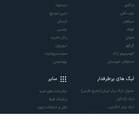
تراکتور
بارسلونا
ذوب آهن
بایرن مونیخ
سپاهان
آرسنال
فولاد
چلسی
ملوان
رئال مادرید
گل‌گهر
لیورپول
آلومینیوم اراک
منچستریونایتد
استقلال خوزستان
یوونتوس
لیگ های پرطرفدار
سایر
جدول لیگ برتر ایران (خلیج فارس)
جام ملت های آسیا
لیگ آزادگان
رنکینگ فیفا
لیگ برتر انگلیس
نقل و انتقالات اروپا
لالیگا اسپانیا
نقل و انتقالات ایران
سری آ ایتالیا
پاری سن ژرمن
لیگ قهرمانان اروپا