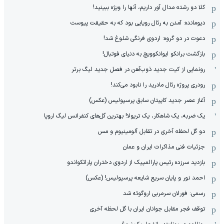
کلا دو‌ رشته مدال آور داریم، آنها را ویژه ببینید!
دیومانده: آمدن به رئال رویایی بود که به حقیقت پیوست
دعوت در دو گروه: اردوی فرنگی شلوغ شد!
بازگشت برانکو ایوانکوویچ به دنیای فوتبال!
رونمایی از کیت جدید ذوب‌آهن در فصل جدید لیگ برتر
رودری پروژه رئال مادرید را نابود می‌کند!
آغاز عصر جدید کاپیتان سابق پرسپولیس (عکس)
یک ضربه، یک شاهکار، یک تریولا! بهترین گل‌های کنفرانس لیگ اروپا
دو گل لحظه آخری در تقابل آلومینیوم و مس
جزئیات فنی مذاکرات ایران و عمان
بازدید سرزده رئیس پارالمپیک از اردوی دختران پاراتکواندو
احمد نور و پایان سریع شایعه پرسپولیس! (عکس)
رسمی: فورلان سرمربی اروگوئه شد
توقف فجر مقابل جوانان ایران با گل لحظه آخری