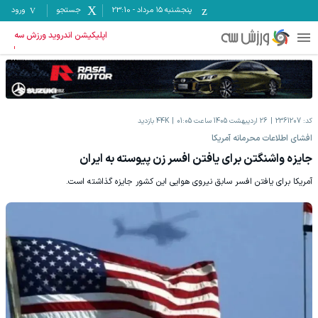
پنجشنبه ۱۵ مرداد
-
23:10
جستجو
ورود
اپلیکیشن اندروید ورزش سه
کد:
2361207
26 اردیبهشت 1405 ساعت 01:05
44K
بازدید
افشای اطلاعات محرمانه آمریکا
جایزه واشنگتن برای یافتن افسر زن پیوسته به ایران
آمریکا برای یافتن افسر سابق نیروی هوایی این کشور جایزه گذاشته است.