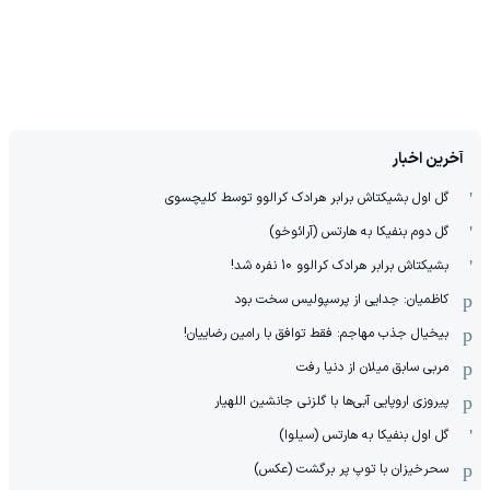
آخرین اخبار
گل اول بشیکتاش برابر هرادک کرالوو توسط کلیچسوی
گل دوم بنفیکا به هارتس (آرائوخو)
بشیکتاش برابر هرادک کرالوو 10 نفره شد!
کاظمیان: جدایی از پرسپولیس سخت بود
بیخیال جذب مهاجم: فقط توافق با رامین رضاییان!
مربی سابق میلان از دنیا رفت
پیروزی اروپایی آبی‌ها با گلزنی جانشین اللهیار
گل اول بنفیکا به هارتس (سیلوا)
سحرخیزان با توپ پر برگشت (عکس)