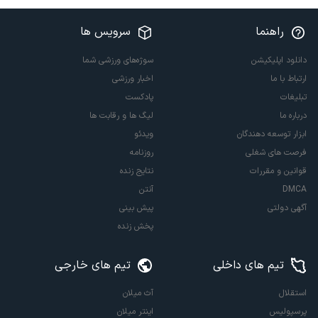
راهنما
سرویس ها
دانلود اپلیکیشن
سوژه‌های ورزشی شما
ارتباط با ما
اخبار ورزشی
تبلیغات
پادکست
درباره ما
لیگ ها و رقابت ها
ابزار توسعه دهندگان
ویدئو
فرصت های شغلی
روزنامه
قوانین و مقررات
نتایج زنده
DMCA
آنتن
آگهی دولتی
پیش بینی
پخش زنده
تیم های داخلی
تیم های خارجی
استقلال
آث میلان
پرسپولیس
اینتر میلان