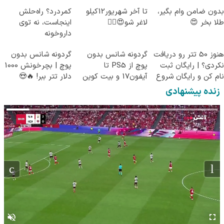
بدون ضامن وام بگیر،
تا آخر شهریور12کیلو
کمردرد؟ راه‌حلش
طلا بخر 😍
لاغر شو😍👌🏻
اینجاست، نه توی
داروخونه
هنوز 50 تتر رو دریافت
گردونه شانس بدون
گردونه شانس بدون
نکردی؟ | رایگان ثبت
پوچ از PS5 تا
پوچ | بچرخونش 1000
نام کن و رایگان شروع
آیفون17 و بیت کوین
دلار تتر ببر! 🔥😍
کن!
🔥
زنده پیشنهادی