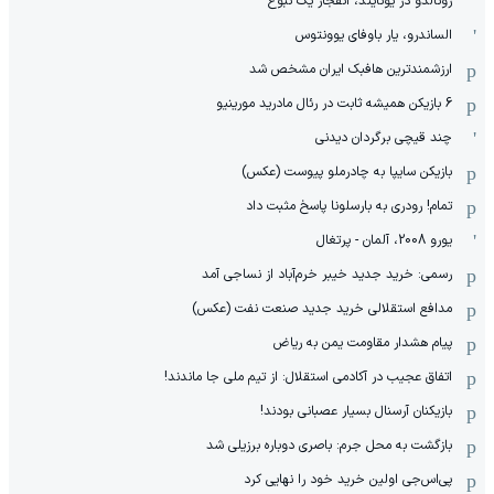
رونالدو در یونایتد، انفجار یک نبوغ
الساندرو، یار باوفای یوونتوس
ارزشمندترین هافبک ایران مشخص شد
6 بازیکن همیشه ثابت در رئال مادرید مورینیو
چند قیچی برگردان دیدنی
بازیکن سایپا به چادرملو پیوست (عکس)
تمام! رودری به بارسلونا پاسخ مثبت داد
یورو 2008، آلمان - پرتغال
رسمی: خرید جدید خیبر خرم‌آباد از نساجی آمد
مدافع استقلالی خرید جدید صنعت نفت (عکس)
پیام هشدار مقاومت یمن به ریاض
اتفاق عجیب در آکادمی استقلال: از تیم ملی جا ماندند!
بازیکنان آرسنال بسیار عصبانی بودند!
بازگشت به محل جرم: باصری دوباره برزیلی شد
پی‌اس‌جی اولین خرید خود را نهایی کرد