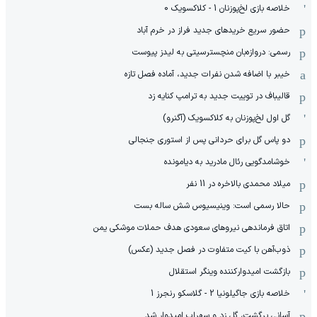
خلاصه بازی لخ‌پوزنان 1 - کلاکسویک 0
حضور سریع خریدهای جدید فراز در خرم آباد
رسمی: دروازه‌بان منچسترسیتی به لیدز پیوست
خیبر با اضافه شدن نفرات جدید، آماده فصل تازه
قالیباف در توییت جدید به ترامپ کنایه زد
گل اول لخ‌پوزنان به کلاکسویک (آگنرو)
دو پاس گل برای حردانی پس از استوری جنجالی
خوشامدگویی رئال مادرید به دیامونده
میلاد محمدی بالاخره در 11 نفر
حالا رسمی است: وینیسیوس شش ساله بست
اتاق فرماندهی نیروهای سعودی هدف حملات موشکی یمن
ذوب‌آهن با کیت متفاوت در فصل جدید (عکس)
بازگشت امیدوارکننده وینگر استقلال
خلاصه بازی جاگیلونیا 2 - گلاسکو رنجرز 1
آسانی برگشت، گل زد و سهراب امیدوار شد