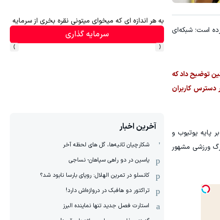
اهی در صدا وسیما
به هر اندازه ای که میخوای میتونی نقره بخری از سرمایه ا
رده است؛ شبکه‌ای
سرمایه گذاری
›
‹
ین توضیح داد که
 دسترس کاربران
آخرین اخبار
ر پایه یوتیوب و
شکارچیان ثانیه‌ها، گل های لحظه آخر
زرگ ورزشی مشهور
یاسین در دو راهی سپاهان- نساجی
کانسلو در تمرین الهلال: رویای بارسا نابود شد؟
تراکتور دو هافبک در دروازه‌اش دارد!
استارت فصل جدید تنها نماینده البرز