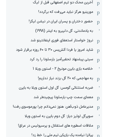
آخرین محک دو تیم اصفهانی قبل از لیگ
مورینیو هرگز نباید می‌رفت که برگردد!
حضور دختران و پسران ایران در نیشن لیگز!
به یادماندنی، گل دلپیرو به اینتر (1998)
نروژ خواستار استعفای فوری اینفانتینو شد
شاید امروز یا فردا آتش‌بس ۳۰ تا ۶۰ روزه برقرار شود
سیتی پیشنهاد تحقیرآمیز بارسلونا را رد کرد
خلاصه بازی بایرن مونیخ 2 - استون ویلا 1
به مهاجمی که 20 گل بزند نیاز نداریم!
ضربه استثنائی گومس؛ گل اول استون ویلا به بایرن
معمای سمت چپ بارسلونا پیچیده‌تر شد
مدیرعامل ذوب‌آهن: هنوز نمی‌دانم چرا پورموسوی رفت!
سوپرگل لوئیز دیاز؛ گل دوم بایرن به استون ویلا
ملاقات اسطوره های استقلال و پرسپولیس در عراق!
پیاتزا نیامده یک بازیکن تیم ملی را خط زد!