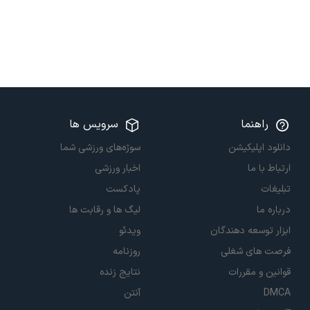
راهنما
سرویس ها
دانلود اپلیکیشن
سوژه‌های ورزشی شما
ارتباط با ما
اخبار ورزشی
تبلیغات
پادکست
درباره ما
لیگ ها و رقابت ها
ابزار توسعه دهندگان
ویدئو
فرصت های شغلی
روزنامه
قوانین و مقررات
نتایج زنده
DMCA
آنتن