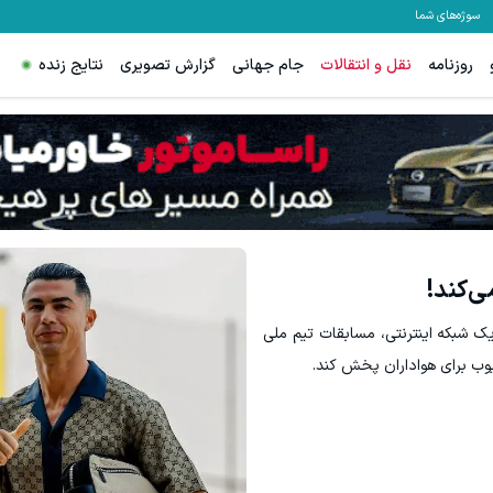
سوژه‌های شما
روزنامه
نقل و انتقالات
جام جهانی
گزارش تصویری
نتایج زنده
نواره ایمپلنت تهران خوش اومدید! | فقط ۲۵ میلیون !
گردونه شانس ps5 جایزه میده 🔥
رزرورایگان نوبت
بچرخونش
ی‌کند!
یک شبکه اینترنتی، مسابقات تیم ملی
یوب برای هواداران پخش کند.