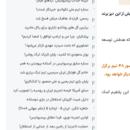
گزینه جذاب پرسپولیس: اژدهای قرمز!
ستاره تیم ملی تکواندو خبرنگار شدند!
خارج از زمین فوتبال محسوب می‌شود. ستاره ۴۱ ساله پرتغال پیش از این نیز برند
رسمی: قرارداد هافبک میلان فسخ شد
برترین گل های رونالدو نازاریو برای رئال مادرید
پزشکیان: چرا من و ترامپ توافق را امضا کردیم؟
ده که هدفش توسعه
تصاویری که باعث سردرد مهدی تارتار می‌شود!
پول سعودی ته کشید، پایان تاریک لیگ روشن!
ستاره سابق پرسپولیس در آستانه پیوستن به فجر
نکته مهم اینجاست که این توافق درست پیش از جام جهانی ۲۰۲۶ انجام شده است؛ رقابت‌هایی که قرار است برای نخستین بار با حضور ۴۸ تیم برگزار
خانم گل فوتبال ایران سرمربی تیم لیگ برتری شد
یگر خواهد بود.
پایان بازی تیم یحیی و علی منصور با کتک‌کاری!
سنای آمریکا لایحه تحریم ایران و روسیه را تصویب کرد
هانی این پلتفرم کمک
دلیل غیبت کاپیتان استقلال در بازی دوستانه
خاطره انگیز، ایران 5 - ایتالیا 5 (جام جهانی 2008)
اولین تجربه نوری، فردا مقابل پرسپولیس!
حمایت تاجرنیا از رامین بعد از جدایی از استقلال!