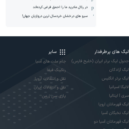
در رئال مادرید ما را احمق فرض کرده‌اند
سیو های درخشان خردسال ترین دروازبان جهان!
لیگ های پرطرفدار
سایر
جدول لیگ برتر ایران (خلیج فارس)
جام ملت های آسیا
لیگ آزادگان
رنکینگ فیفا
لیگ برتر انگلیس
نقل و انتقالات اروپا
لالیگا اسپانیا
نقل و انتقالات ایران
سری آ ایتالیا
پاری سن ژرمن
لیگ قهرمانان اروپا
لیگ نخبگان آسیا
لیگ قهرمانان آسیا دو