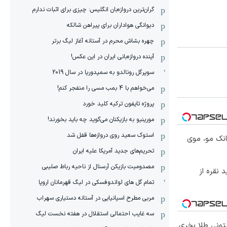
گران‌ترین دروازه‌بان انگلیس: چیزی برای اثبات ندارم
دیوانگی هواداران برای پیراهن شالکه
چهره بشاش محرم در آستانه آغاز لیگ برتر
آینده دروازه‌بانی ایران در این عکس!
سوپرگل رونالدو به سمپدوریا در سال 2019
می‌خواهم با 4 بمب مسی را منفجر کنم!
پروژه تایفون ترکیه کلید خورد
مورینیو به بازیکنان می‌گوید چه باید بخورند!
استوک سعید روی دروازه‌ها قفل شد
انک مو، موی
تحریم‌های جدید آمریکا علیه ایران
مصدومیت بازیکن آرسنال از ناحیه رباط صلیبی
 نقره از
تمام گل های لواندوفسکی در لیگ قهرمانان اروپا
مربی مطرح اسپانیایی در آستانه دستیاری سهراب
سه غایب احتمالی استقلال در هفته نخست لیگ
یتونی طلا بخری