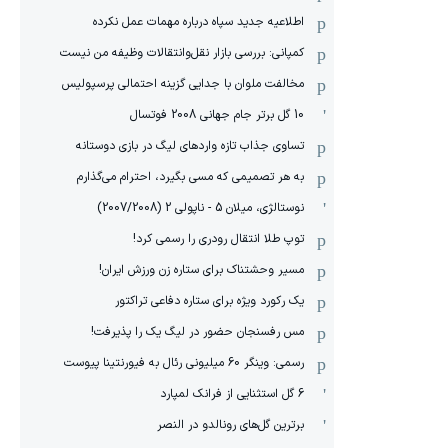
اطلاعیه جدید سپاه درباره مهمات عمل نکرده
کمپانی: بررسی بازار نقل‌وانتقالات وظیفه من نیست
مخالفت ملوان با جدایی گزینه احتمالی پرسپولیس
10 گل برتر جام جهانی 2008 فوتسال
تساوی جذاب تازه واردهای لیگ در بازی دوستانه
به هر تصمیمی که مسی بگیرد، احترام می‌گذارم
نوستالژی، میلان 5 - ناپولی 2 (2007/2008)
توپ طلا انتقال رودری را رسمی کرد!
مسیر وحشتناک برای ستاره زن ورزش ایران!
یک رکورد ویژه برای ستاره دفاعی تراکتور
مس رفسنجان حضور در لیگ یک را پذیرفت!
رسمی: وینگر 60 میلیونی رئال به فیورنتینا پیوست
6 گل استثنایی از فرانک لمپارد
برترین گل‌های رونالدو در النصر