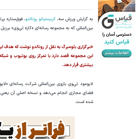
جای این پک تقویت موی جلبک توی حمومت خالیه!45%تخفیف
۱ میلیارد اعتبار خرید طلا | بدون ضامن و چک
به گزارش ورزش سه،
کریستیانو رونالدو
، فوق‌ستاره پر
خرید محصول
بین‌المللی که به مجموعه رسانه‌ای «کازه تی‌وی» برز
خبرگزاری بلومبرگ به نقل از رونالدو نوشت که هدف ا
این مجموعه قصد دارد با تمرکز روی یوتیوب و شبکه
بیشتری قرار دهد.
لایومود تی‌وی بازوی بین‌المللی شرکت رسانه‌ای «لا
فضای مجازی انجام می‌دهد و نسخه اصلی آن یعنی «کا
شده است.