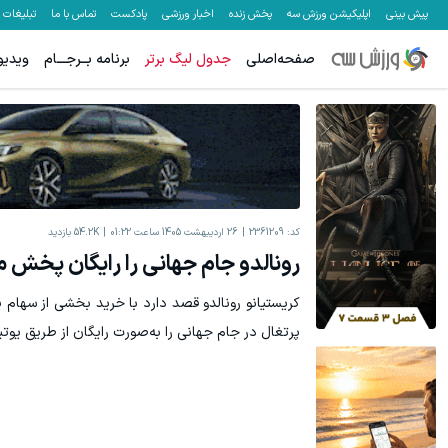
پیش بینی
اپلیکیشن ورزش سه
پخش زنده
اخبار ورزشی
پادکست
تماس با ما
تبلیغات
صفحه‌اصلی
جدول لیگ برتر
برنامه بــرجـــام
ویدیو
سرمایه‌گذاری بلندمدت با خرید طلا از دیجی‌کالا
به بزرگترین جش
سرمایه گذاری
کد:
2361209
26 اردیبهشت 1405 ساعت 01:22
54.2K
بازدید
رونالدو جام جهانی را رایگان پخش م
کریستیانو رونالدو قصد دارد با خرید بخشی از سهام 
پرتغال در جام جهانی را به‌صورت رایگان از طریق یوت