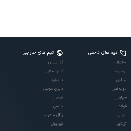
تیم های داخلی
تیم های خارجی
استقلال
آث میلان
پرسپولیس
اینتر میلان
تراکتور
بارسلونا
ذوب آهن
بایرن مونیخ
سپاهان
آرسنال
فولاد
چلسی
ملوان
رئال مادرید
گل‌گهر
لیورپول