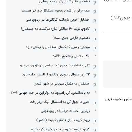
ناشناس مثل شمس‌آذرِ وحید رضایی
همه برای باز شدن پنجره استقلال پای کار هستند
یجی‌کالا (
خشایار آخرین بازمانده گرگانی‌ها در اردوی ملی
کادوی تولد 40 سالگی آدان: بازگشت به استقلال!
تصمیم طارمی جدی است!
مومنی: رامین کمک‌های استقلال را یادش نرود
40 احتمال پوشکاش 2026
ژابی به شایعات پایان داد: چلسی دروازبان نمی‌خرد
۳۲ روز متوالی: دوری رونالدو از النصر ادامه دارد
استقلال به دنبال میزبانی در شهر قدس
به یادماندنی، گل زامبروتا به اوکراین در جام جهانی 2006
خیبر با چهار گل به استقبال لیگ برتر رفت
برترین لحظات دیماریا در یوونتوس
پرواز کریم با پای ترکش خورده (عکس)
کیوو: دوست دارم چند بازیکن دیگر بخریم