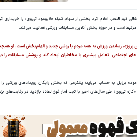
معرفی این شامپوی ضدریزش موی گی
تغالی تیم النصر، اعلام کرد بخشی از سهام شبکه «لایومود تی‌وی» را خریداری ک
کلیک کن!
خرید محصول
یل مرتبط است و در حوزه پخش آنلاین مسابقات ورزشی فعالیت می‌کند.
ین پروژه، رساندن ورزش به همه مردم با روشی جدید و الهام‌بخش است. او همچن
‌های اجتماعی، تعامل بیشتری با مخاطبان ایجاد کند و پوشش مسابقات را در
یومود» برزیل به حساب می‌آید؛ پلتفرمی که پخش رایگان رویدادهای ورزشی را ب
زه تی‌وی» طی سال‌های اخیر با ثبت آمار فوق‌العاده بازدید در رقابت‌های ب