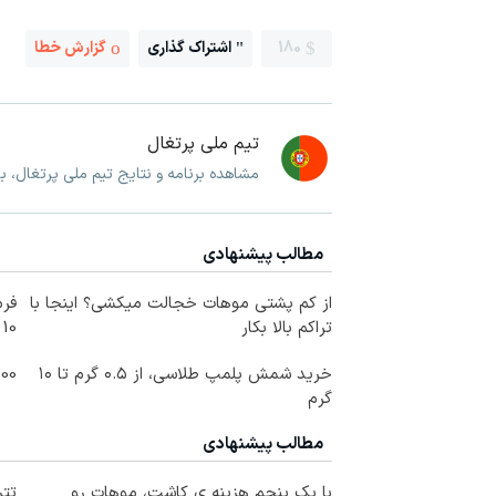
180
اشتراک گذاری
گزارش خطا
تیم ملی پرتغال
مشاهده برنامه و نتایج تیم ملی پرتغال، 
مطالب پیشنهادی
از کم پشتی موهات خجالت میکشی؟ اینجا با
فرم
تراکم بالا بکار
10 سال جوانتر شو😍
خرید شمش پلمپ طلاسی، از ۰.۵ گرم تا ۱۰
100 هزار تومن پاداش بگیر | ث
گرم
مطالب پیشنهادی
با یک پنجم هزینه ی کاشت، موهات رو