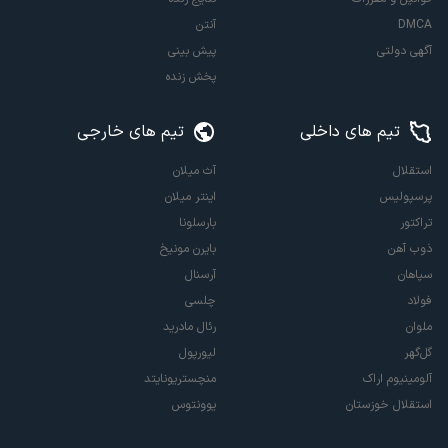
DMCA
آنتن
آگهی دولتی
پیش بینی
پخش زنده
تیم های داخلی
تیم های خارجی
استقلال
آث میلان
پرسپولیس
اینتر میلان
تراکتور
بارسلونا
ذوب آهن
بایرن مونیخ
سپاهان
آرسنال
فولاد
چلسی
ملوان
رئال مادرید
گل‌گهر
لیورپول
آلومینیوم اراک
منچستریونایتد
استقلال خوزستان
یوونتوس