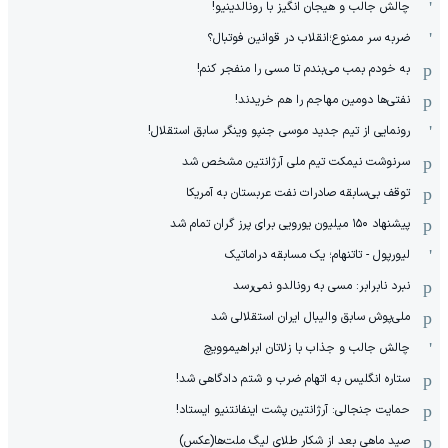
چالش جالب و هیجان انگیز با رونالدینیو!
ضربه سر ممنوع؛انقلاب در قوانین فوتبال؟
به خودم بمب می‌بندم تا مسی را منفجر کنم!
نفتی‌ها دومین مهاجم را هم خریدند!
رونمایی از تیم جدید موسی جنپو وینگر سابق استقلال!
سرنوشت نیمکت تیم ملی آرژانتین مشخص شد
توقف بی‌سابقه صادرات نفت عربستان به آمریکا
پیشنهاد ۱۵۰ میلیون یورویی برای پرز گران تمام شد
لیورپول - تاتنهام؛ یک مسابقه دراماتیک
نبرد نابرابر: مسی به رونالدو نمی‌رسد
ملی‌پوش سابق والیبال ایران استقلالی شد
چالش جالب و جذاب با زلاتان ابراهیموویچ
ستاره انگلیس به اتهام ضرب و شتم دادگاهی شد!
حمایت جنجالی: آرژانتین پشت اینفانتنیو ایستاد!
صید ماهی بعد از شکار طلای لیگ ملت‌ها(عکس)