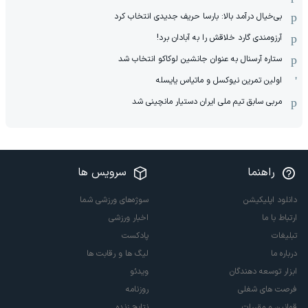
بی‌خیال درآمد بالا: بارسا حریف جدیدی انتخاب کرد
آرزومندی گارد خلاقش را به آبادان برد!
ستاره آرسنال به عنوان جانشین لوکاکو انتخاب شد
اولین تمرین نیوکسل و ماتیاس یایسله
مربی سابق تیم ملی ایران دستیار مانچینی شد
راهنما
سرویس ها
دانلود اپلیکیشن
سوژه‌های ورزشی شما
ارتباط با ما
اخبار ورزشی
تبلیغات
پادکست
درباره ما
لیگ ها و رقابت ها
ابزار توسعه دهندگان
ویدئو
فرصت های شغلی
روزنامه
قوانین و مقررات
نتایج زنده