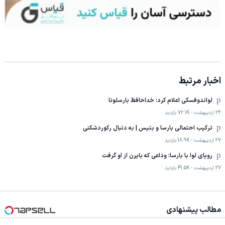
اخبار مرتبط
لواندوفسکی اعلام کرد: خداحافظ بارسلونا
26 اردیبهشت
-
72.1K
بازدید
ترکیب احتمالی بارسا و بتیس | به دنبال رکوردشکنی
27 اردیبهشت
-
18.9K
بازدید
رویای لوا با بارسا: وداعی که بایرن از او گرفت
27 اردیبهشت
-
41.5K
بازدید
مطالب پیشنهادی