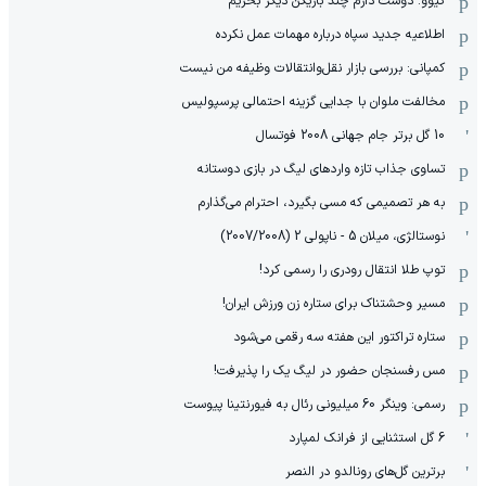
کیوو: دوست دارم چند بازیکن دیگر بخریم
اطلاعیه جدید سپاه درباره مهمات عمل نکرده
کمپانی: بررسی بازار نقل‌وانتقالات وظیفه من نیست
مخالفت ملوان با جدایی گزینه احتمالی پرسپولیس
10 گل برتر جام جهانی 2008 فوتسال
تساوی جذاب تازه واردهای لیگ در بازی دوستانه
به هر تصمیمی که مسی بگیرد، احترام می‌گذارم
نوستالژی، میلان 5 - ناپولی 2 (2007/2008)
توپ طلا انتقال رودری را رسمی کرد!
مسیر وحشتناک برای ستاره زن ورزش ایران!
ستاره تراکتور این هفته سه رقمی می‌شود
مس رفسنجان حضور در لیگ یک را پذیرفت!
رسمی: وینگر 60 میلیونی رئال به فیورنتینا پیوست
6 گل استثنایی از فرانک لمپارد
برترین گل‌های رونالدو در النصر