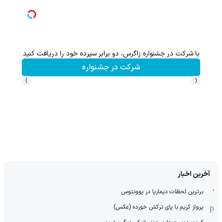
هنوز 50 تتر رو دریافت نکردی؟ | رایگان ثبت نام کن و رایگان شروع کن!
دریافت 50 تتر !
›
‹
آخرین اخبار
برترین لحظات دیماریا در یوونتوس
پرواز کریم با پای ترکش خورده (عکس)