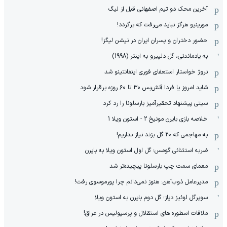
آخرین محک دو تیم اصفهانی قبل از لیگ
مورینیو هرگز نباید می‌رفت که برگردد!
حضور دختران و پسران ایران در نیشن لیگز!
به یادماندنی، گل دلپیرو به اینتر (1998)
نروژ خواستار استعفای فوری اینفانتینو شد
شاید امروز یا فردا آتش‌بس ۳۰ تا ۶۰ روزه برقرار شود
سیتی پیشنهاد تحقیرآمیز بارسلونا را رد کرد
خلاصه بازی بایرن مونیخ 2 - استون ویلا 1
به مهاجمی که 20 گل بزند نیاز نداریم!
ضربه استثنائی گومس؛ گل اول استون ویلا به بایرن
معمای سمت چپ بارسلونا پیچیده‌تر شد
مدیرعامل ذوب‌آهن: هنوز نمی‌دانم چرا پورموسوی رفت!
سوپرگل لوئیز دیاز؛ گل دوم بایرن به استون ویلا
ملاقات اسطوره های استقلال و پرسپولیس در عراق!