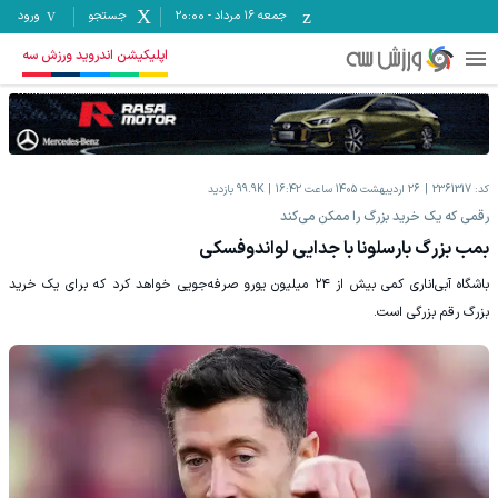
جمعه ۱۶ مرداد
-
20:00
جستجو
ورود
اپلیکیشن اندروید ورزش سه
کد:
2361317
26 اردیبهشت 1405 ساعت 16:42
99.9K
بازدید
رقمی که یک خرید بزرگ را ممکن می‌کند
بمب بزرگ بارسلونا با جدایی لواندوفسکی
باشگاه آبی‌اناری کمی بیش از ۲۴ میلیون یورو صرفه‌جویی خواهد کرد که برای یک خرید
بزرگ رقم بزرگی است.