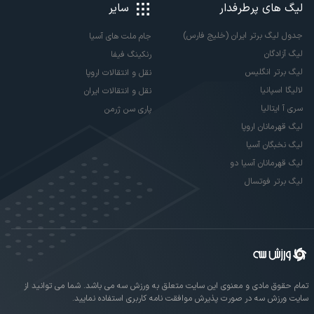
لیگ های پرطرفدار
سایر
جدول لیگ برتر ایران (خلیج فارس)
جام ملت های آسیا
لیگ آزادگان
رنکینگ فیفا
لیگ برتر انگلیس
نقل و انتقالات اروپا
لالیگا اسپانیا
نقل و انتقالات ایران
سری آ ایتالیا
پاری سن ژرمن
لیگ قهرمانان اروپا
لیگ نخبگان آسیا
لیگ قهرمانان آسیا دو
لیگ برتر فوتسال
تمام حقوق مادی و معنوی این سایت متعلق به ورزش سه می باشد. شما می توانید از
سایت ورزش سه در صورت پذیرش موافقت نامه کاربری استفاده نمایید.