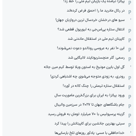
پیاتزا نیامده یک بازیکن تیم ملی را خط زد!
در رئال مادرید ما را احمق فرض کرده‌اند
سیو های درخشان خردسال ترین دروازبان جهان!
انتقال ستاره پی‌اس‌جی به لیورپول قطعی شد؟
کاپیتان تیم ملی در استقلال ماندنی شد
این 10 نفر به عروسی رونالدو دعوت نمی‌شوند!
رسمی: گلر منچستریونایتد لالیگایی شد
گل اول بایرن مونیخ به استون ویلا توسط کیم مین جائه
رودری، به زودی متوجه می‌شوی چه اشتباهی کردی!
استقلال ستاره تیمش را چنگ کاله در آورد!
ورود پیاتزا به ایران برای بزرگ‌ترین ماموریت سال
جام باشگاه‌های جهان تا ۲۰۲۷ در سرزمین والیبال
گزینه پرسپولیس با ۷۰ میلیارد تومان به فروش رسید
سیتی بهترین جانشین برای کاپیتانش را پیدا کرد
خداحافظی با مسی؛ یادآور روزهای تلخ بارسایی‌ها