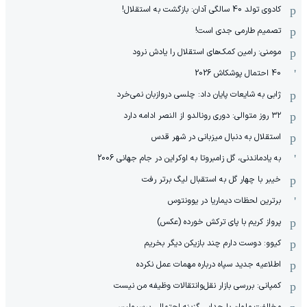
کادوی تولد 40 سالگی آدان: بازگشت به استقلال!
تصمیم طارمی جدی است!
مومنی: رامین کمک‌های استقلال را یادش نرود
40 احتمال پوشکاش 2026
ژابی به شایعات پایان داد: چلسی دروازبان نمی‌خرد
۳۲ روز متوالی: دوری رونالدو از النصر ادامه دارد
استقلال به دنبال میزبانی در شهر قدس
به یادماندنی، گل زامبروتا به اوکراین در جام جهانی 2006
خیبر با چهار گل به استقبال لیگ برتر رفت
برترین لحظات دیماریا در یوونتوس
پرواز کریم با پای ترکش خورده (عکس)
کیوو: دوست دارم چند بازیکن دیگر بخریم
اطلاعیه جدید سپاه درباره مهمات عمل نکرده
کمپانی: بررسی بازار نقل‌وانتقالات وظیفه من نیست
مخالفت ملوان با جدایی گزینه احتمالی پرسپولیس