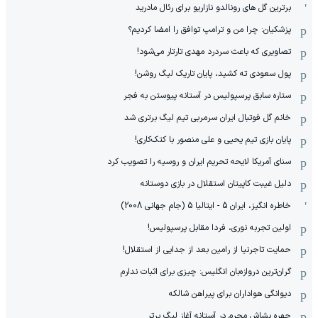
برترین گل های رونالدو نازاریو برای رئال مادرید
پزشکیان: چرا من و ترامپ توافق را امضا کردیم؟
تصاویری که باعث سردرد مهدی تارتار می‌شود!
پول سعودی ته کشید، پایان تاریک لیگ روشن!
ستاره سابق پرسپولیس در آستانه پیوستن به فجر
خانم گل فوتبال ایران سرمربی تیم لیگ برتری شد
پایان بازی تیم یحیی و علی منصور با کتک‌کاری!
سنای آمریکا لایحه تحریم ایران و روسیه را تصویب کرد
دلیل غیبت کاپیتان استقلال در بازی دوستانه
خاطره انگیز، ایران 5 - ایتالیا 5 (جام جهانی 2008)
اولین تجربه نوری، فردا مقابل پرسپولیس!
حمایت تاجرنیا از رامین بعد از جدایی از استقلال!
گران‌ترین دروازه‌بان انگلیس: چیزی برای اثبات ندارم
دیوانگی هواداران برای پیراهن شالکه
چهره بشاش محرم در آستانه آغاز لیگ برتر