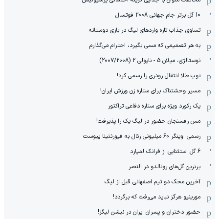
10 گل برتر جام جهانی 2008 فوتسال
تساوی جذاب تازه واردهای لیگ در بازی دوستانه
به هر تصمیمی که مسی بگیرد، احترام می‌گذارم
نوستالژی، میلان 5 - ناپولی 2 (2007/2008)
توپ طلا انتقال رودری را رسمی کرد!
مسیر وحشتناک برای ستاره زن ورزش ایران!
یک رکورد ویژه برای ستاره دفاعی تراکتور
مس رفسنجان حضور در لیگ یک را پذیرفت!
رسمی: وینگر 60 میلیونی رئال به فیورنتینا پیوست
6 گل استثنایی از فرانک لمپارد
برترین گل‌های رونالدو در النصر
آخرین محک دو تیم اصفهانی قبل از لیگ
مورینیو هرگز نباید می‌رفت که برگردد!
حضور دختران و پسران ایران در نیشن لیگز!