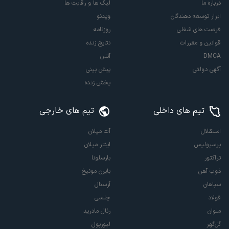
درباره ما
لیگ ها و رقابت ها
ابزار توسعه دهندگان
ویدئو
فرصت های شغلی
روزنامه
قوانین و مقررات
نتایج زنده
DMCA
آنتن
آگهی دولتی
پیش بینی
پخش زنده
تیم های داخلی
تیم های خارجی
استقلال
آث میلان
پرسپولیس
اینتر میلان
تراکتور
بارسلونا
ذوب آهن
بایرن مونیخ
سپاهان
آرسنال
فولاد
چلسی
ملوان
رئال مادرید
گل‌گهر
لیورپول