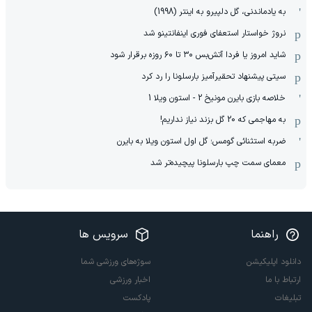
به یادماندنی، گل دلپیرو به اینتر (1998)
نروژ خواستار استعفای فوری اینفانتینو شد
شاید امروز یا فردا آتش‌بس ۳۰ تا ۶۰ روزه برقرار شود
سیتی پیشنهاد تحقیرآمیز بارسلونا را رد کرد
خلاصه بازی بایرن مونیخ 2 - استون ویلا 1
به مهاجمی که 20 گل بزند نیاز نداریم!
ضربه استثنائی گومس؛ گل اول استون ویلا به بایرن
معمای سمت چپ بارسلونا پیچیده‌تر شد
راهنما
سرویس ها
دانلود اپلیکیشن
سوژه‌های ورزشی شما
ارتباط با ما
اخبار ورزشی
تبلیغات
پادکست