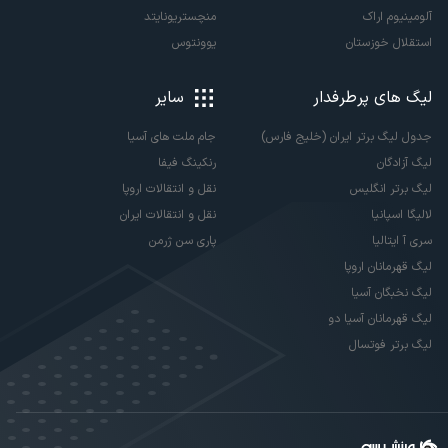
آلومینیوم اراک
منچستریونایتد
استقلال خوزستان
یوونتوس
لیگ های پرطرفدار
سایر
جدول لیگ برتر ایران (خلیج فارس)
جام ملت های آسیا
لیگ آزادگان
رنکینگ فیفا
لیگ برتر انگلیس
نقل و انتقالات اروپا
لالیگا اسپانیا
نقل و انتقالات ایران
سری آ ایتالیا
پاری سن ژرمن
لیگ قهرمانان اروپا
لیگ نخبگان آسیا
لیگ قهرمانان آسیا دو
لیگ برتر فوتسال