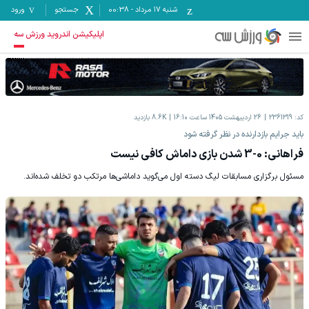
شنبه ۱۷ مرداد
-
00:38
جستجو
ورود
اپلیکیشن اندروید ورزش سه
کد:
2361319
26 اردیبهشت 1405 ساعت 16:10
8.6K
بازدید
باید جرایم بازدارنده در نظر گرفته شود
فراهانی: 0-3 شدن بازی داماش کافی نیست
مسئول برگزاری مسابقات لیگ دسته اول می‌گوید داماشی‌ها مرتکب دو تخلف شده‌اند.