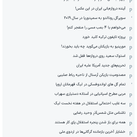
آینده دروازه‌بانی ایران در این عکس!
سوپرگل رونالدو به سمپدوریا در سال 2019
می‌خواهم با 4 بمب مسی را منفجر کنم!
پروژه تایفون ترکیه کلید خورد
مورینیو به بازیکنان می‌گوید چه باید بخورند!
استوک سعید روی دروازه‌ها قفل شد
تحریم‌های جدید آمریکا علیه ایران
مصدومیت بازیکن آرسنال از ناحیه رباط صلیبی
تمام گل های لواندوفسکی در لیگ قهرمانان اروپا
مربی مطرح اسپانیایی در آستانه دستیاری سهراب
سه غایب احتمالی استقلال در هفته نخست لیگ
ناشناس مثل شمس‌آذرِ وحید رضایی
همه برای باز شدن پنجره استقلال پای کار هستند
خشایار آخرین بازمانده گرگانی‌ها در اردوی ملی