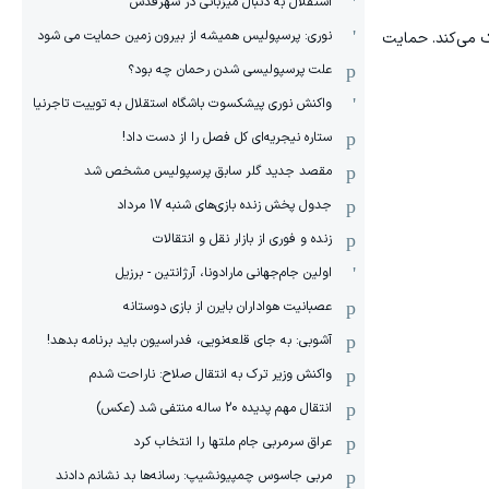
استقلال به دنبال میزبانی در شهرقدس
نوری: پرسپولیس همیشه از بیرون زمین حمایت می شود
ک می‌کند. حمایت
علت پرسپولیسی شدن رحمان چه بود؟
واکنش نوری پیشکسوت باشگاه استقلال به توییت تاجرنیا
ستاره نیجریه‌ای کل فصل را از دست داد!
مقصد جدید گلر سابق پرسپولیس مشخص شد
جدول پخش زنده بازی‌های شنبه 17 مرداد
زنده و فوری از بازار نقل و انتقالات
اولین جام‌جهانی مارادونا، آرژانتین - برزیل
عصبانیت هواداران بایرن از بازی دوستانه
آشوبی: به جای قلعه‌نویی، فدراسیون باید برنامه بدهد!
واکنش وزیر ترک به انتقال صلاح: ناراحت شدم
انتقال مهم پدیده 20 ساله منتفی شد (عکس)
عراق سرمربی جام ملتها را انتخاب کرد
مربی جاسوس چمپیونشیپ: رسانه‌ها بد نشانم دادند