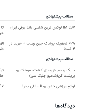
مطالب پیشنهادی
IM LS7 لوکس ترین شاسی بلند برقی ایران
خرید
60% تخفیف پوشاک جین وست + خرید در
الا
4 قسط
طبی
مطالب پیشنهادی
با یک پنجم هزینه ی کاشت، موهات رو
تیک
پرپشت کن(شامپو جلبک سبز)
خان
لوازم ورزشی خفن رو اقساطی بخر!
IM LS7 لوکس 
دیدگاه‌ها