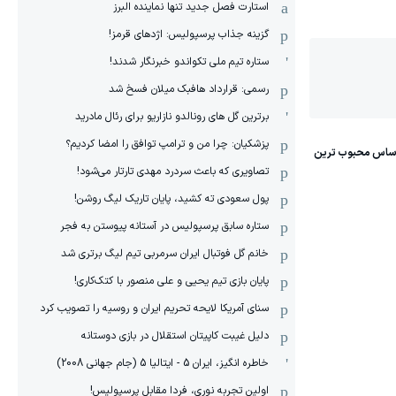
استارت فصل جدید تنها نماینده البرز
گزینه جذاب پرسپولیس: اژدهای قرمز!
ستاره تیم ملی تکواندو خبرنگار شدند!
رسمی: قرارداد هافبک میلان فسخ شد
برترین گل های رونالدو نازاریو برای رئال مادرید
پزشکیان: چرا من و ترامپ توافق را امضا کردیم؟
تصاویری که باعث سردرد مهدی تارتار می‌شود!
پول سعودی ته کشید، پایان تاریک لیگ روشن!
ستاره سابق پرسپولیس در آستانه پیوستن به فجر
خانم گل فوتبال ایران سرمربی تیم لیگ برتری شد
پایان بازی تیم یحیی و علی منصور با کتک‌کاری!
سنای آمریکا لایحه تحریم ایران و روسیه را تصویب کرد
دلیل غیبت کاپیتان استقلال در بازی دوستانه
خاطره انگیز، ایران 5 - ایتالیا 5 (جام جهانی 2008)
اولین تجربه نوری، فردا مقابل پرسپولیس!