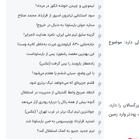
لیموچی و چیدن خوشه انگور در مرداد!
سود استثنایی ترابزون اسپور از قرارداد محمد صلاح
ستاره جوان بارسلونا به دنبال در خروج!
گزینه سابق تیم ملی ایران، نامزد هدایت الجزایر!
ئی دارد؛ موضوع
جابه‌جایی ۸۳۰ کیلومتری غیرت به‌خاطر کانیه وست!
این بهترین مقصد رشفورد پس از بارسلوناست
زاده‌عطار بازوبند را پس گرفت (عکس)
با این وضع، سیتی ششم یا هفتم می‌شود!
قشم جزیره‌ای که می‌خواهد لیگ برتری شود
انتقاد صریح واعظ آشتیانی از مدیریت در استقلال
آنچه بیش از همه رئال را درباره رودری آزار می‌دهد
رگسالان را دارد.
جوانترین تیم لیگ برتر در غرب تهران ! (عکس)
زودتر وارد زمین
تمدید قرارداد وینیسیوس به ضرر بارسلونا شد
تیم جدید جنپو به کمک استقلال آمد؟