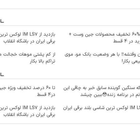
تا %60 تخفیف محصولات جین وست +
بازدید از IM LS7 ل
 در 4 قسط
برقی ایران در باشگاه انقلاب
ن وقتشه‼️ با هر وضعیت بانک مو، موی
از کم پشتی موهات خجالت می
عی بکار!
تراکم بالا بکار
ه سنگین گوینده سابق خبر به چاقی این
م در برنامه زنده😳ببین چیشد
در4 قسط
ترین شاسی بلند برقی ایران
بازدید از IM LS7 ل
برقی ایران در باشگاه انقلاب