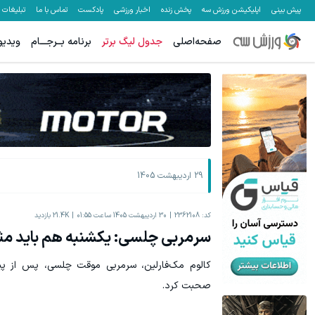
پیش بینی
اپلیکیشن ورزش سه
پخش زنده
اخبار ورزشی
پادکست
تماس با ما
تبلیغات
صفحه‌اصلی
جدول لیگ برتر
برنامه بــرجـــام
ویدیو
29 اردیبهشت 1405
کد:
2362108
30 اردیبهشت 1405 ساعت 01:55
21.4K
بازدید
سرمربی چلسی: یکشنبه هم باید م
کالوم مک‌فارلین، سرمربی موقت چلسی، پس از پیر
صحبت کرد.