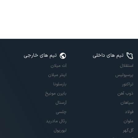
تیم های داخلی
تیم های خارجی
استقلال
آث میلان
پرسپولیس
اینتر میلان
تراکتور
بارسلونا
ذوب آهن
بایرن مونیخ
سپاهان
آرسنال
فولاد
چلسی
ملوان
رئال مادرید
گل‌گهر
لیورپول