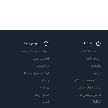
راهنما
سرویس ها
دانلود اپلیکیشن
سوژه‌های ورزشی شما
ارتباط با ما
اخبار ورزشی
تبلیغات
پادکست
درباره ما
لیگ ها و رقابت ها
ابزار توسعه دهندگان
ویدئو
فرصت های شغلی
روزنامه
قوانین و مقررات
نتایج زنده
DMCA
آنتن