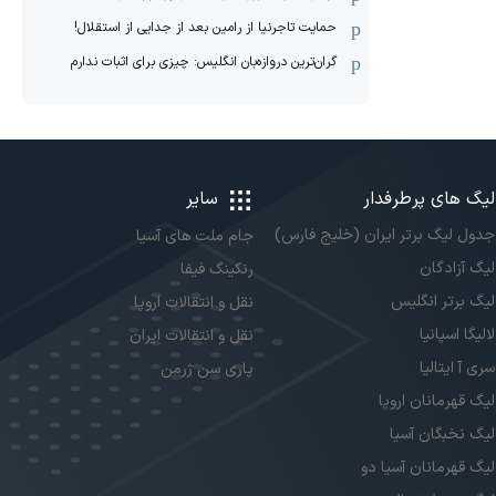
حمایت تاجرنیا از رامین بعد از جدایی از استقلال!
گران‌ترین دروازه‌بان انگلیس: چیزی برای اثبات ندارم
لیگ های پرطرفدار
سایر
جدول لیگ برتر ایران (خلیج فارس)
جام ملت های آسیا
لیگ آزادگان
رنکینگ فیفا
لیگ برتر انگلیس
نقل و انتقالات اروپا
لالیگا اسپانیا
نقل و انتقالات ایران
سری آ ایتالیا
پاری سن ژرمن
لیگ قهرمانان اروپا
لیگ نخبگان آسیا
لیگ قهرمانان آسیا دو