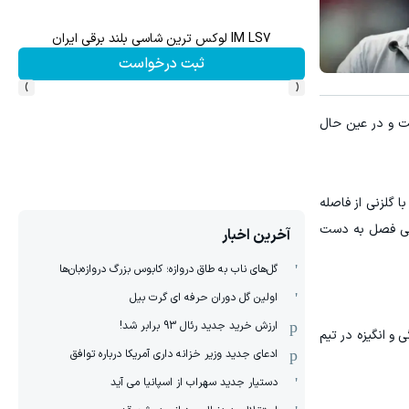
IM LS7 لوکس ترین شاسی بلند برقی ایران
تا 60 درصد تخفیف ویژه جین وست + خرید در4 قسط
ثبت درخواست
›
‹
ت و در عین حال
ا گلزنی از فاصله
انگی فصل به دست
آخرین اخبار
گل‌های ناب به طاق دروازه؛ کابوس بزرگ دروازه‌بان‌ها
اولین گل دوران حرفه ای گرت بیل
ارزش خرید جدید رئال 93 برابر شد!
ی و انگیزه در تیم
ادعای جدید وزیر خزانه داری آمریکا درباره توافق
دستیار جدید سهراب از اسپانیا می آید