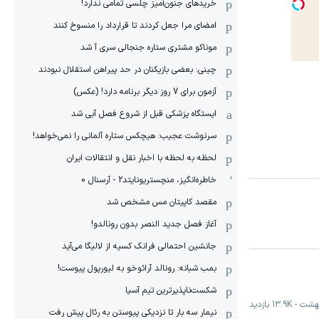
خریدهای جنون‌آمیز چلسی تمامی ندارد!
امضای مرا جعل کردند تا قرارداد را منسوخ کنند
موناکو مشتری ستاره جنجالی سری آ شد
چینی: بعضی بازیکنان در حد پیراهن استقلال نبودند
آزمون برای 7 روز دیگر برنامه دارد! (عکس)
ایستگاه پزشکی قبل از شروع فصل آبی شد
سرنوشت عجیب: هیچکس ستاره آلمانی را نمی‌خواهد!
لحظه به لحظه با اخبار نقل و انتقالات ایران
خاطره‌انگیز، منچستریونایتد2 - آرسنال 0
مقصد کاپیتان مس مشخص شد
آغاز فصل جدید النصر بدون رونالدو!
جانشین احتمالی فرانک کسیه از لالیگا می‌آید
بمب شبانه: رونالد آرائوخو به لیورپول پیوست!
شکست‌ناپذیرترین تیم آسیا
-
13.9K
بازدید
نیمار سه بار تا نزدیکی پیوستن به رئال پیش رفت