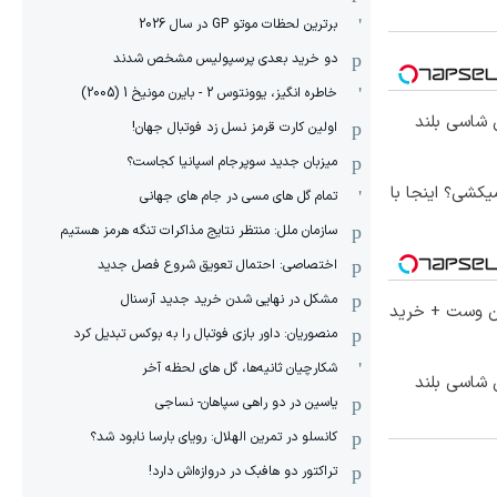
برترین لحظات موتو GP در سال 2026
دو خرید بعدی پرسپولیس مشخص شدند
خاطره انگیز، یوونتوس 2 - بایرن مونیخ 1 (2005)
وکس ترین شاسی بلند
اولین کارت قرمز نسل زد فوتبال جهان!
میزبان جدید سوپرجام اسپانیا کجاست؟
کشی؟ اینجا با
تمام گل های مسی در جام های جهانی
سازمان ملل: منتظر نتایج مذاکرات تنگه هرمز هستیم
اختصاصی: احتمال تعویق شروع فصل جدید
مشکل در نهایی شدن خرید جدید آرسنال
تا 60 درصد تخفیف ویژه جین وست + خرید
منصوریان: داور بازی فوتبال را به بوکس تبدیل کرد
شکارچیان ثانیه‌ها، گل های لحظه آخر
وکس ترین شاسی بلند
یاسین در دو راهی سپاهان- نساجی
کانسلو در تمرین الهلال: رویای بارسا نابود شد؟
تراکتور دو هافبک در دروازه‌اش دارد!