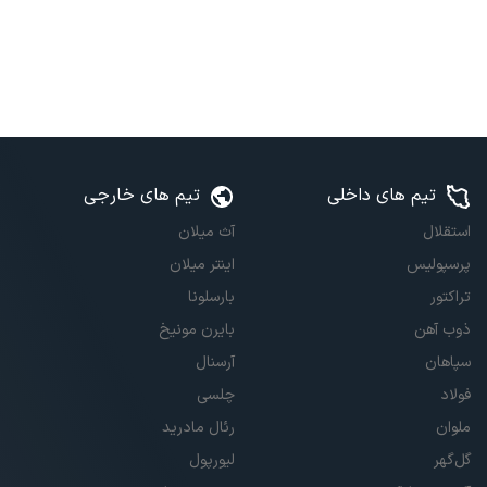
تیم های داخلی
تیم های خارجی
استقلال
آث میلان
پرسپولیس
اینتر میلان
تراکتور
بارسلونا
ذوب آهن
بایرن مونیخ
سپاهان
آرسنال
فولاد
چلسی
ملوان
رئال مادرید
گل‌گهر
لیورپول