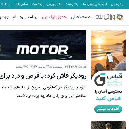
پیش بینی
اپلیکیشن ورزش سه
پخش زنده
اخبار ورزشی
پادکست
تماس با ما
تبلیغات
صفحه‌اصلی
جدول لیگ برتر
برنامه بــرجـــام
ویدیو
کد:
2362055
29 اردیبهشت 1405 ساعت 21:44
17K
بازدید
رودیگر فاش کرد: با قرص و درد برای 
آنتونیو رودیگر در گفتگویی صریح از ماه‌های سخت 
سلامتی‌اش برای رئال مادرید پرده برداشت.