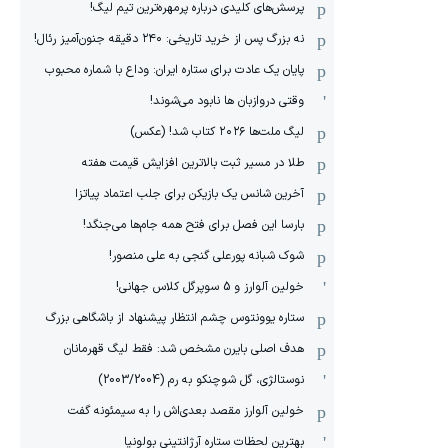
پرسش‌های کلیدی درباره پرمهره‌ترین تیم لیگ!
نه بزرگ پس از خرید تاریخی: ۲۴۰ دقیقه جنون‌آمیز رئال!
پایان یک عادت برای ستاره ایران: وداع با شماره محبوب
وقتی دروازبان ها نابود می‌شوند!
لیگ ملت‌ها ٢٠٢۶ کتاب شد! (عکس)
طلا در مسیر ثبت بالاترین افزایش قیمت هفته
آخرین شانس یک بازیکن برای جلب اعتماد پیاتزا
بارسا این فصل برای فتح همه جام‌ها می‌جنگد!
شوک شبانه پورعلی گنجی به علی منصور!
خولین آلوارز و 5 سوپرگل کلاس جهانی!
ستاره یوونتوس چشم انتظار پیشنهاد از باشگاهی بزرگ
هدف اصلی بایرن مشخص شد: فقط لیگ قهرمانان
نوستالژی، گل شوچنکو به رم (2003/2004)
خولین آلوارز مقصد بعدی‌اش را به سیمئونه گفت
بهترین لحظات ستاره آرژانتینی بولونیا