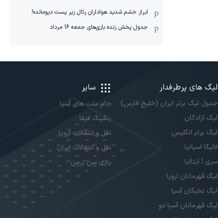
ابراز خشم شدید هواداران رئال زیر پست دیومانده!
جدول پخش زنده بازی‌های جمعه 16 مرداد
لیگ های پرطرفدار
سایر
جدول لیگ برتر ایران (خلیج فارس)
جام ملت های آسیا
لیگ آزادگان
رنکینگ فیفا
لیگ برتر انگلیس
نقل و انتقالات اروپا
لالیگا اسپانیا
نقل و انتقالات ایران
سری آ ایتالیا
پاری سن ژرمن
لیگ قهرمانان اروپا
لیگ نخبگان آسیا
لیگ قهرمانان آسیا دو