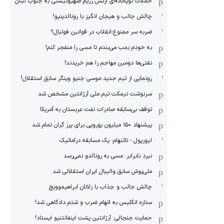
حملات توپخانه‌ای ارتش رژیم صهیونیستی به جنوب لبنان
چالش جالب و هیجان انگیز با رونالدینیو!
ضربه سر ممنوع؛انقلاب در قوانین فوتبال؟
به خودم بمب می‌بندم تا مسی را منفجر کنم!
نفتی‌ها دومین مهاجم را هم خریدند!
رونمایی از تیم جدید موسی جنپو وینگر سابق استقلال!
سرنوشت نیمکت تیم ملی آرژانتین مشخص شد
توقف بی‌سابقه صادرات نفت عربستان به آمریکا
پیشنهاد ۱۵۰ میلیون یورویی برای پرز گران تمام شد
لیورپول - تاتنهام؛ یک مسابقه دراماتیک
نبرد نابرابر: مسی به رونالدو نمی‌رسد
ملی‌پوش سابق والیبال ایران استقلالی شد
چالش جالب و جذاب با زلاتان ابراهیموویچ
ستاره انگلیس به اتهام ضرب و شتم دادگاهی شد!
حمایت جنجالی: آرژانتین پشت اینفانتنیو ایستاد!