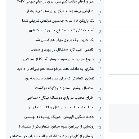
آمار و ارقام جالب تیم ملی ایران در جام جهانی 2026
رد اولین پیشنهاد اتلتیکو برای ستاره پرطرفدار
یک بازیکن ۳۸ ساله جانشین مرتضی شریفی شد!
آسیب‌دیدگی شدید مدافع جوان در پیکانشهر
یک خرید لیگ برتری دیگر هم کنسل شد
آکادمی، امید تازه استقلال در روزهای سخت
خروج هواپیماهای سوخت‌رسان آمریکا از اسرائیل
تفکری: به دادگاه cas درخواست لغو پلی‌اف را دادیم
تفکری: اتفاقاتی که برای مس افتاد ناعادلانه بود
استقبال پرشور: اسطوره اروگوئه بازگشت!
اخراج عجیب در بازی دوستانه پیکان - نساجی
لحظه به لحظه با اخبار نقل و انتقالات ایران
حمله سنگین قهرمان المپیک روسیه به لهستان
رونمایی از پیراهن سوم میلان: متفاوت‌تر از همیشه!
رونمایی از کاپیتان جدید؛ اقدام جالب سهراب در استقلال