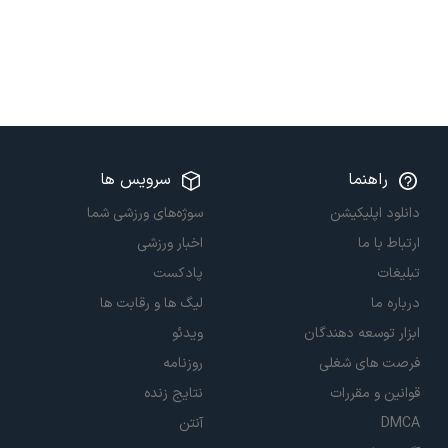
راهنما
سرویس ها
دانلود اپلیکیشن
سوژه‌های ورزشی شما
ارتباط با ما
اخبار ورزشی
تبلیغات
پادکست
درباره ما
لیگ ها و رقابت ها
ابزار توسعه دهندگان
ویدئو
فرصت های شغلی
روزنامه
قوانین و مقررات
نتایج زنده
DMCA
آنتن