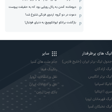
دیومانده: آمدن به رئال رویایی بود که به حقیقت پیوست
دعوت در دو گروه: اردوی فرنگی شلوغ شد!
بازگشت برانکو ایوانکوویچ به دنیای فوتبال!
لیگ های پرطرفدار
سایر
جدول لیگ برتر ایران (خلیج فارس)
جام ملت های آسیا
لیگ آزادگان
رنکینگ فیفا
لیگ برتر انگلیس
نقل و انتقالات اروپا
لالیگا اسپانیا
نقل و انتقالات ایران
سری آ ایتالیا
پاری سن ژرمن
لیگ قهرمانان اروپا
لیگ نخبگان آسیا