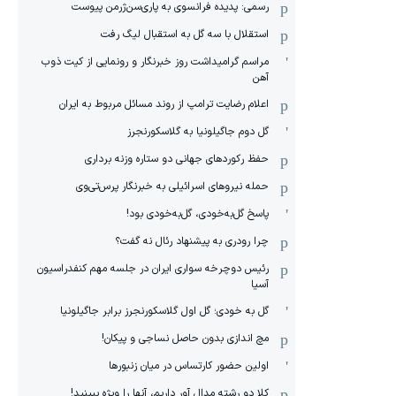
رسمی: پدیده فرانسوی به پاری‌سن‌ژرمن پیوست
استقلال با سه گل به استقبال لیگ رفت
مراسم گرامیداشت روز خبرنگار و رونمایی از کیت ذوب
آهن
اعلام رضایت ترامپ از روند مسائل مربوط به ایران
گل دوم جاگیلونیا به گلاسکورنجرز
حفظ رکوردهای جهانی دو ستاره وزنه برداری
حمله نیروهای اسرائیلی به خبرنگار پرس‌تی‌وی
پاسخ گل‌به‌خودی، گل‌به‌خودی بود!
چرا رودری به پیشنهاد رئال نه گفت؟
رئیس دوچرخه سواری ایران در جلسه مهم کنفدراسیون
آسیا
گل به خودی؛ گل اول گلاسکورنجرز برابر جاگیلونیا
مچ اندازی بدون حاصل نساجی و پیکان!
اولین حضور کارتساس در میان زنبورها
کلا دو‌ رشته مدال آور داریم، آنها را ویژه ببینید!