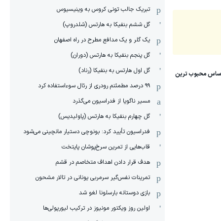
تبریک جالب تونی کروس به وینیسیوس
گل ششم بنفیکا به هارتس (شلدروپ)
یک گلر و یک مدافع مطرح در راه اصفهان
گل پنجم بنفیکا به هارتس (دوران)
گل اول هارتس به بنفیکا (رناد)
۹۹ درصد مطمئنم رودری از رئال سوءاستفاده کرد
مسیر ناگویا از فدراسیون می‌گذرد
گل چهارم بنفیکا به هارتس (پاولیدیس)
فدراسیون تأیید کرد: بونوچی دستیار مانچینی می‌شود
قاب‌هایی از تمرین سرخ‌پوشان پایتخت
هدف قرار دادن اهداف متخاصم در قشم
‏تمرینات نفس‌گیر سرمربی یونانی در تالار مشحون
بازی دوستانه بارسلونا لغو شد
اولین روز ویکتور مونیوز در ترکیب لیورپولی‌ها