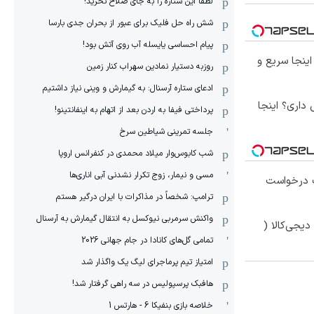
لطفا این ستاره را به جای صلاح نخرید!
شش راه حل فلیک برای عبور از بحران جدی بارسا
پیام احساسی یایسله آب روی آتش بود!
ی؟ اینجا سریع و
روزبه دستیار نمادین سهراب کنار زمین
ادعای ستاره آرسنال: به گیمارش و وینی نیاز داشتیم
 فروش داری؟ اینجا
پرداختی فیفا به اردن بعد از اتهام به اینفانتینو!
جلسه تمرینی شیاطین سرخ
شب کابوس‌وار میلاد محمدی در کنفرانس اروپا
مسی و نیمار، زوج تکرار نشدنی آبی اناری‌ها
 درخواست
ترامپ: شخصاً در مذاکرات با ایران درگیر هستم
واکنش سرمربی نیوکسل به انتقال گیمارش به آرسنال
یجی‌کالا (
تمامی گل‌های کانادا در جام جهانی 2026
امتیاز تیم پرماجرای لیگ یک واگذار شد
هافبک پرسپولیس در سه راهی گرفتار شد!
خلاصه بازی بنفیکا 6 - هارتس 1