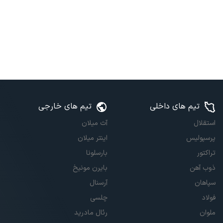
تیم های داخلی
تیم های خارجی
استقلال
آث میلان
پرسپولیس
اینتر میلان
تراکتور
بارسلونا
ذوب آهن
بایرن مونیخ
سپاهان
آرسنال
فولاد
چلسی
ملوان
رئال مادرید