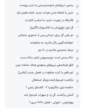
رسمی: دروازه‌بان منچسترسیتی به لیدز پیوست
خیبر با اضافه شدن نفرات جدید، آماده فصل تازه
قالیباف در توییت جدید به ترامپ کنایه زد
گل اول لخ‌پوزنان به کلاکسویک (آگنرو)
دو پاس گل برای حردانی پس از استوری جنجالی
خوشامدگویی رئال مادرید به دیامونده
میلاد محمدی بالاخره در 11 نفر
حالا رسمی است: وینیسیوس شش ساله بست
اتاق فرماندهی نیروهای سعودی هدف حملات یمن
ذوب‌آهن با کیت متفاوت در فصل جدید (عکس)
بازگشت امیدوارکننده وینگر استقلال
خلاصه بازی جاگیلونیا 2 - گلاسکو رنجرز 1
آسانی برگشت، گل زد و سهراب امیدوار شد
یوونتوس - ناپولی ، فصل 2020 سری آ