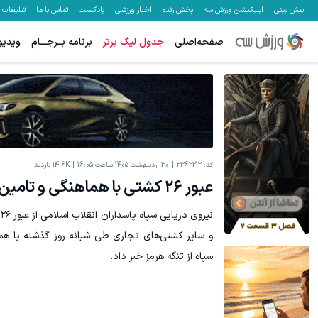
پیش بینی
اپلیکیشن ورزش سه
پخش زنده
اخبار ورزشی
پادکست
تماس با ما
تبلیغات
صفحه‌اصلی
جدول لیگ برتر
برنامه بــرجـــام
ویدیو
کد:
2362212
30 اردیبهشت 1405 ساعت 16:05
14.6K
بازدید
عبور ۲۶ کشتی با هماهنگی و تامین امینت سپاه
ن
و سایر کشتی‌های تجاری طی شبانه روز گذشته با هما
سپاه از تنگه هرمز خبر داد.