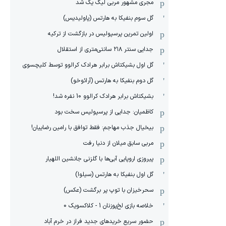
مجری مشهور مربی لیگ یک شد
گل سوم بنفیکا به هارتس (پاولیدیس)
اولین تمرین پرسپولیس در بازگشت از ترکیه
جدایی سنتر ۲۱۸ سانتی‌متری از استقلال
گل اول بشیکتاش برابر هرادک کرالوو توسط کلیچسوی
گل دوم بنفیکا به هارتس (آرائوخو)
بشیکتاش برابر هرادک کرالوو 10 نفره شد!
کاظمیان: جدایی از پرسپولیس سخت بود
بیخیال جذب مهاجم: فقط توافق با رامین رضاییان!
مربی سابق میلان از دنیا رفت
پیروزی اروپایی آبی‌ها با گلزنی جانشین اللهیار
گل اول بنفیکا به هارتس (سیلوا)
سحرخیزان با توپ پر برگشت (عکس)
خلاصه بازی لخ‌پوزنان 1 - کلاکسویک 0
حضور سریع خریدهای جدید فراز در خرم آباد