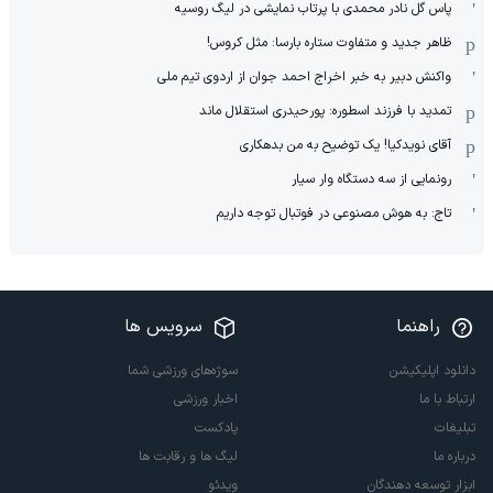
پاس گل نادر محمدی با پرتاب نمایشی در لیگ روسیه
ظاهر جدید و متفاوت ستاره بارسا: مثل کروس!
واکنش دبیر به خبر اخراج احمد جوان از اردوی تیم ملی
تمدید با فرزند اسطوره: پورحیدری استقلال ماند
آقای نویدکیا! یک توضیح به من بدهکاری
رونمایی از سه دستگاه وار سیار
تاج: به هوش مصنوعی در فوتبال توجه داریم
راهنما
سرویس ها
دانلود اپلیکیشن
سوژه‌های ورزشی شما
ارتباط با ما
اخبار ورزشی
تبلیغات
پادکست
درباره ما
لیگ ها و رقابت ها
ابزار توسعه دهندگان
ویدئو