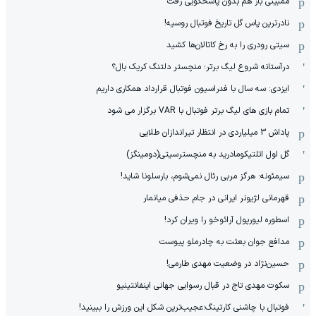
ممبینی باز هم بدون پاسخگویی رفت
نادر‌ترین پاس گل تاریخ فوتبال روسیه!
سیتی رودری را به رخ کاتالان‌ها کشید
درآستانه شروع لیگ برتر؛ منچستر دلتنگ کریک بال؟
ایزدی: سه سال با فدراسیون فوتبال قرارداد همکاری داریم
تمام بازی های لیگ برتر فوتبال با VAR برگزار می شود
پاداش 3 میلیاردی در انتظار تیراندازان طلایی
گل اول اتلتیکومادرید به منچسترسیتی(دومینگز)
سیمئونه: هرگز مربی رئال نمی‌شوم، بارسلونا شاید!
قهرمانی لژیونر ایرانی در جام حذفی میانمار
اسطوره لیورپول آرائوخو را ویران کرد!
مدافع جوان بعثت به چادرملو پیوست
حسین‌نژاد در وضعیت مهدی طارمی!
سکوت مهدی تاج در قبال رسوایی جهانی اینفانتینیو
فوتبال با چاشنی کارتینگ؛عجیب‌ترین شکل این ورزش را ببینید!