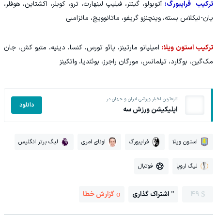
ترکیب فرایبورگ:
آتوبولو، گینتر، فیلیپ لینهارت، ترو، کوبلر، اکشتاین، هوفلر،
یان-نیکلاس بسته، وینچنزو گریفو، ماتانوویچ، مانزامبی
ترکیب استون ویلا:
امیلیانو مارتینز، پائو تورس، کنسا، دینیه، متیو کش، جان
مک‌گین، بوگارد، تیلمانس، مورگان راجرز، بوئندیا، واتکینز
تازه‌ترین اخبار ورزشی ایران و جهان در
دانلود
اپلیکیشن ورزش سه
استون ویلا
فرایبورگ
اونای امری
لیگ برتر انگلیس
لیگ اروپا
فوتبال
49
اشتراک گذاری
گزارش خطا