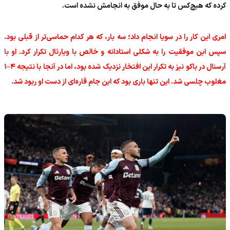
کرده که هیچ‌کس تا به حال موفق به انجامش نشده است.
امری این کار را در سویا انجام داد؛ سه بار، که هر کدام حماسی‌تر از قبلی بود.
سپس این موفقیت را به شکلی استادانه و خالص با ویارئال تکرار کرد. او با
آرسنال در باکو نیز به تکرار این افتخار نزدیک شده بود، اما در آنجا با نتیجه ۴–۱
مغلوب چلسی شد. این تنها باری بود که این جام قاره‌ای از دست او ربود شد.