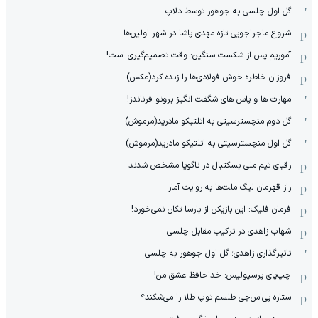
گل اول چلسی به جوهور توسط دلاپ
شروع ماجراجویی تازه مهدی پاشا در شهر اولین‌ها
آموریم پس از شکست سنگین: وقت تصمیم‌گیری است!
فروزان خاطره خوش فولادی‌ها را زنده کرد(عکس)
مهارت ها و پاس های شگفت انگیز برونو فرناندز!
گل دوم منچسترسیتی به اتلتیکو مادرید(مرموش)
گل اول منچسترسیتی به اتلتیکو مادرید(مرموش)
رقبای تیم ملی بسکتبال در ناگویا مشخص‌ شدند
راز قهرمان لیگ ملت‌ها به روایت آمار
فرمان فلیک: این بازیکن از بارسا تکان نمی‌خورد!
شهاب زاهدی در ترکیب مقابل چلسی
تاثیرگذاری زاهدی؛ گل اول جوهور به چلسی
چپ‌پای پرسپولیس: خداحافظ عشق من!
ستاره پی‌اس‌جی طلسم توپ طلا را می‌شکند؟