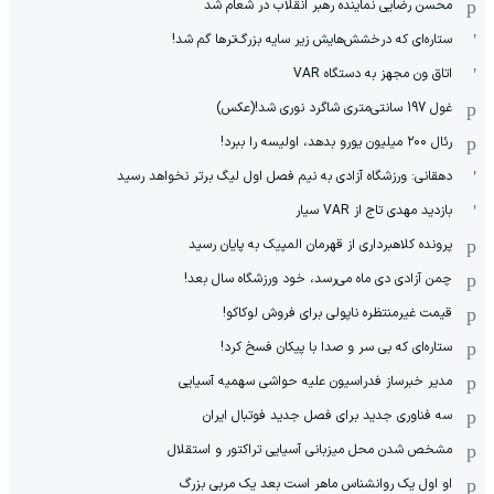
محسن رضایی نماینده رهبر انقلاب در شعام شد
ستاره‌ای که درخشش‌هایش زیر سایه بزرگ‌ترها گم شد!
اتاق ون مجهز به دستگاه VAR
غول 197 سانتی‌متری شاگرد نوری شد!(عکس)
رئال ۲۰۰ میلیون یورو بدهد، اولیسه را ببرد!
دهقانی: ورزشگاه آزادی به نیم فصل اول لیگ برتر نخواهد رسید
بازدید مهدی تاج از VAR سیار
پرونده کلاهبرداری از قهرمان المپیک به پایان رسید
چمن آزادی دی ماه می‌رسد، خود ورزشگاه سال بعد!
قیمت غیرمنتظره ناپولی برای فروش لوکاکو!
ستاره‌ای که بی سر و صدا با پیکان فسخ کرد!
مدیر خبرساز فدراسیون علیه حواشی سهمیه آسیایی
سه فناوری جدید برای فصل جدید فوتبال ایران
مشخص شدن محل میزبانی آسیایی تراکتور و استقلال
او اول یک روانشناس ماهر است بعد یک مربی بزرگ