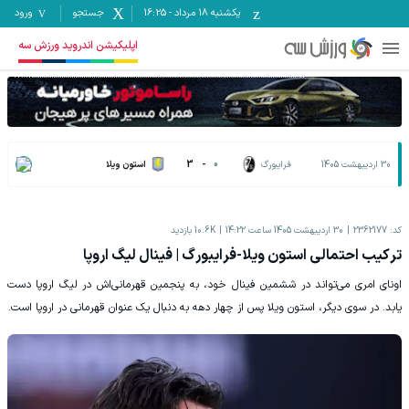
یکشنبه ۱۸ مرداد
-
16:25
جستجو
ورود
اپلیکیشن اندروید ورزش سه
30 اردیبهشت 1405
فرایبورگ
0
-
3
استون ویلا
کد:
2362177
30 اردیبهشت 1405 ساعت 14:22
10.6K
بازدید
ترکیب احتمالی استون ویلا-فرایبورگ | فینال لیگ اروپا
اونای امری می‌تواند در ششمین فینال خود، به پنجمین قهرمانی‌اش در لیگ اروپا دست
یابد. در سوی دیگر، استون ویلا پس از چهار دهه به دنبال یک عنوان قهرمانی در اروپا است.