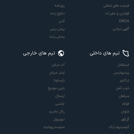
فرصت های شغلی
روزنامه
قوانین و مقررات
نتایج زنده
DMCA
آنتن
آگهی دولتی
پیش بینی
پخش زنده
تیم های داخلی
تیم های خارجی
استقلال
آث میلان
پرسپولیس
اینتر میلان
تراکتور
بارسلونا
ذوب آهن
بایرن مونیخ
سپاهان
آرسنال
فولاد
چلسی
ملوان
رئال مادرید
گل‌گهر
لیورپول
آلومینیوم اراک
منچستریونایتد