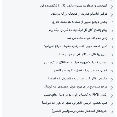
قدرتمند و متفاوت: ستاره سابق، رئال را شگفت‌زده کرد
هراس اتلتیکو مادرید از هایجک بزرگ بارسلونا
پخش ویدیو کلیپی از سامانه هوشمند داوری
پیام واضح آقای گل لیگ یک به گلزنان لیگ برتر
زمان معارفه نکونام مشخص شد
دبیر: احمد جوان فقط به یک شرط اخراج نمی‌شود
مربی پرتغالی در کادر فنی چادرملو ماند
موسیمانه با یک‌چهارم قرارداد استقلال در تیم ملی
قایدی به دنبال یک فصل متفاوت در النصر
مالدینی فاش کرد: چرا پپ و آنچلوتی نه گفتند!
درخواست تاج برای ورود هوش مصنوعی به فوتبال
رئیس FIVB به کاپیتان ژاپن: تو در دنیا الهام‌بخشی
علی نعمتی: اتریش- الجزایر، هنوز حالم را بد می‌کند!
خریدهای استقلال مقابل پرسپولیس (عکس)