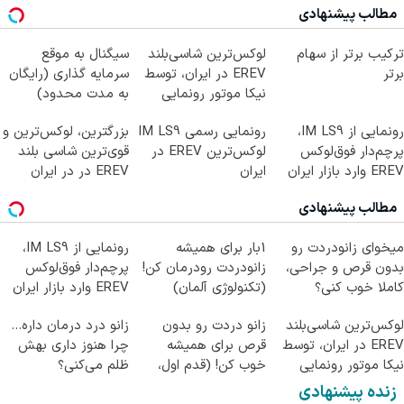
مطالب پیشنهادی
ترکیب برتر از سهام
لوکس‌ترین شاسی‌بلند
سیگنال به موقع
برتر
EREV در ایران، توسط
سرمایه گذاری (رایگان
نیکا موتور رونمایی
به مدت محدود)
شد!
رونمایی از IM LS9،
رونمایی رسمی IM LS9
بزرگترین، لوکس‌ترین و
پرچم‌دار فوق‌لوکس
لوکس‌ترین EREV در
قوی‌ترین شاسی بلند
EREV وارد بازار ایران
ایران
EREV در در ایران
شد
رونمایی شد
مطالب پیشنهادی
میخوای زانودردت رو
1بار برای همیشه
رونمایی از IM LS9،
بدون قرص و جراحی،
زانودردت رودرمان کن!
پرچم‌دار فوق‌لوکس
کاملا خوب کنی؟
(تکنولوژی آلمان)
EREV وارد بازار ایران
((پرسش‌نامه))
◂پرسشنامه▸
شد
لوکس‌ترین شاسی‌بلند
زانو دردت رو بدون
زانو درد درمان داره…
EREV در ایران، توسط
قرص برای همیشه
چرا هنوز داری بهش
نیکا موتور رونمایی
خوب کن! (قدم اول،
ظلم می‌کنی؟
شد!
پرسش‌نامه)
زنده پیشنهادی