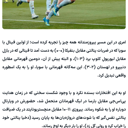
امری در این مسیر پیروزمندانه همه چیز را تجربه کرده است؛ از اولین فینال با
سویا که در ضربات پنالتی مقابل بنفیکا (۰–۰) به دست آمد تا فینالی که در بازل
مقابل لیورپولِ کلوپ برد (۳–۱)، و البته پیش از آن، دومین قهرمانی مقابل
دنیپرو در لهستان (۲–۳). این سه‌گانه قهرمانی با سویا، او را به یک اسطوره
واقعی تبدیل کرد.
او به این افتخارات بسنده نکرد و با وجود شکست سختی که در زمان هدایت
پی‌اس‌جی مقابل بارسا در لیگ قهرمانان متحمل شد، حضورش در ویارئال
دوباره او را به شکوه رساند. پیروزی ۱۱–۱۰ مقابل منچستریونایتد در یک ضیافت
پنالتی نفس‌گیر که با شوت‌های دروازه‌بان‌ها به پایان رسید (دخیا پنالتی خود
را خراب کرد و رولی گل زد)، او را بار دیگر به اوج رساند.