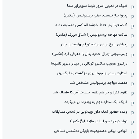
فلیک در تمرین امروز بارسا سورپرایز شد!
پیروز بباز نیست، حتی پرسپولیس! (عکس)
آماده فینالیم، فقط خوشحالم کسی مصدوم نشد
ساکت مهاجم پرسپولیس را شلاق می‌زند!(عکس)
پیراهن سرخ بر تن برنده توپا چهارصد و چهار
وینیسیوس ژنرال جدید رئال را معرفی کرد (عکس)
درگیری عجیب ساندرو تونالی در دیدار دیروز تاتنهام!
استارت رسمی زنبورها برای بازگشت به لیگ برتر
مقصد مهاجم پرسپولیس مشخص شد
نقره، نقره و باز هم نقره: حسرت آمریکا ۱۰‌ساله شد
کریک: یک ستاره مهم به یونایتد بر می‌گردد
وعده حضور کمک داور ویدئویی در تمامی مسابقات
تولد دوباره سوباسا در مازندران!(عکس)
الهامی، پیگیر مصدومیت بازیکن بدشانس نساجی