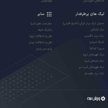
استقلال خوزستان
یوونتوس
لیگ های پرطرفدار
سایر
جدول لیگ برتر ایران (خلیج فارس)
جام ملت های آسیا
لیگ آزادگان
رنکینگ فیفا
لیگ برتر انگلیس
نقل و انتقالات اروپا
لالیگا اسپانیا
نقل و انتقالات ایران
سری آ ایتالیا
پاری سن ژرمن
لیگ قهرمانان اروپا
لیگ نخبگان آسیا
لیگ قهرمانان آسیا دو
لیگ برتر فوتسال