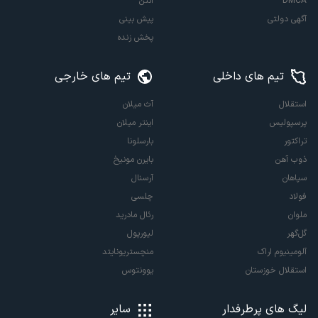
DMCA
آنتن
آگهی دولتی
پیش بینی
پخش زنده
تیم های داخلی
تیم های خارجی
استقلال
آث میلان
پرسپولیس
اینتر میلان
تراکتور
بارسلونا
ذوب آهن
بایرن مونیخ
سپاهان
آرسنال
فولاد
چلسی
ملوان
رئال مادرید
گل‌گهر
لیورپول
آلومینیوم اراک
منچستریونایتد
استقلال خوزستان
یوونتوس
لیگ های پرطرفدار
سایر