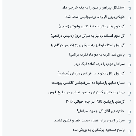
استقلال پیراهن رامین را به یک خارجی داد
طولانی‌ترین قرارداد پرسپولیس امضا شد!
گل دوم رئال مادرید به فرنتس واروش (اسپی)
گل دوم استانداردلیژ به سرکل بروژ (دنیس درگاهی)
گل اول استانداردلیژ به سرکل بروژ (دنیس درگاهی)
پاسخ تند اکرت به دو ماه نفرت پراکنی!
سپاهان ذوب را برد، آماده لیگ برتر
گل اول رئال مادرید به فرنتس واروش (ریواس)
ستاره سابق بارسلونا به لس‌آنجلس گلکسی پیوست
یونان به دنبال گسترش حضور نظامی در خلیج فارس
گل‌های بازیکنان PSG در جام جهانی 2026
حاج‌صفی آقای گل جدید سپاهان!
سردار آزمون برای فصل جدید خط و نشان کشید
پاسخ مسعود پزشکیان به ورزش سه