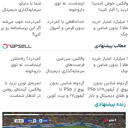
والکس خوش آمدید!
اینجاست، نه توی
شما با دنیای
ترید را آغاز کنید!
داروخونه
سرمایه‌گذاری دیجیتال
۱ میلیارد اعتبار خرید
خداحافظی با کمردرد،
کمردردت خوب می‌شه،
طلا | بدون ضامن و
بدون قرص و آمپول
اگر این پرسشنامه رو پر
چک
کنی!!
مطالب پیشنهادی
۱ میلیارد اعتبار خرید
والکس: سرزمین
کمردرد؟ راه‌حلش
طلا | بدون ضامن و
فرصت‌های
اینجاست، نه توی
چک
سرمایه‌گذاری دیجیتال
داروخونه
شما
گردونه شانس بدون
گردونه شانس بدون
تجربه‌ی نوین ترید با
پوچ، از آیفون17تا PS5
پوچ از PS5 تا
والکس، آینده‌ای روشن
و طلای دیجیتال و دلار
آیفون17 و بیت کوین
در انتظار شماست
🔥
🔥
زنده پیشنهادی