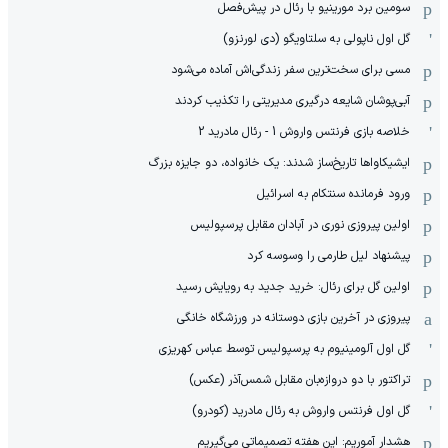
سومین برد مورینیو با رئال در پیش‌فصل
گل اول ناپولی به سلتاویگو (دی لورنزو)
مسی برای سخت‌ترین سفر زندگی‌اش آماده می‌شود
آبی‌پوشان شایعه درگیری مدیریتی را تکذیب کردند
خلاصه بازی فرنتس واروش 1 - رئال مادرید 2
ایشیکاوا‌ها تاریخ‌ساز شدند: یک خانواده، دو جایزه بزرگ
ورود فرمانده سنتکام به اسرائیل
اولین پیروزی نوری در آبادان مقابل پرسپولیس
پیشنهاد لیل طارمی را وسوسه کرد
اولین گل برای رئال: خرید جدید به رویایش رسید
پیروزی در آخرین بازی دوستانه در ورزشگاه خانگی
گل اول آلومینیوم به پرسپولیس توسط عباس کهریزی
تراکتور با دو دروازه‌بان مقابل شمس‌آذر (عکس)
گل اول فرنتس واروش به رئال مادرید (کودرو)
هشدار آموریم: این هفته تصمیماتی می‌گیریم