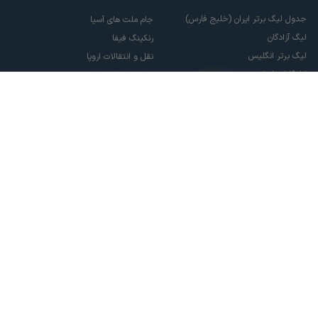
جدول لیگ برتر ایران (خلیج فارس)
جام ملت های آسیا
لیگ آزادگان
رنکینگ فیفا
لیگ برتر انگلیس
نقل و انتقالات اروپا
لالیگا اسپانیا
نقل و انتقالات ایران
سری آ ایتالیا
پاری سن ژرمن
لیگ قهرمانان اروپا
لیگ نخبگان آسیا
لیگ قهرمانان آسیا دو
لیگ برتر فوتسال
تمام حقوق مادی و معنوی این سایت متعلق به ورزش سه می باشد. شما می توانید از
سایت ورزش سه در صورت پذیرش موافقت نامه کاربری استفاده نمایید.