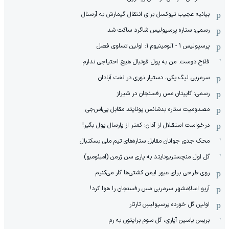
بیانیه عجیب نیوکسل برای انتقال گیمارش به آرسنال
رسمی: ستاره پرسپولیس شاگرد ساکت شد
پرسپولیس 1 - آلومینیوم 1: اولین تساوی فصل
فلاح دوست: من به پول فوتبال هیچ احتیاجی ندارم
سرمربی لیگ یکی، دستیار نوری در نفت آبادان
رسمی: کاپیتان مس رفسنجان در شیراز
مصدومیت ستاره بدشانس یونایتد مقابل پی‌اس‌جی
درخواست استقلال از آدان: کمتر از پارسال پول بگیر!
محک جدی ‌جوانان مقابل ستاره‌های تیم ملی بسکتبال
گل اول منچستریونایتد به پاری سن ژرمن (امبئومبو)
روی طرحی برای عبور ایمن کشتی‌ها کار می‌کنیم
آریو اسلامشهر سرمربی مس رفسنجان را هوا کرد!
اولین گل خورده پرسپولیسِ تارتار
بریس یاسین آیاری، گل سوم برایتون به رم