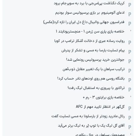
کریک نگذاشت پی‌اس‌جی با برد به سوپرجام برود
ادعای آلومینیوم: بر بازی پرسپولیس سوار بودیم
فدراسیون جهانی والیبال داغ دل ایران را تازه کرد(عکس)
خلاصه بازی پاری سن ژرمن 1 - منچستریونایتد 1
روایت رسانه عبری از دخالت آشکار ترامپ در کوبا
پیام تسلیت بارسا به مسی و تشکر از پدرش
جوانترین خرید پرسپولیس رونمایی شد!
ترکیب سپاهان با یک تغییر مقابل ذوب‌آهن
باشگاه روسی هم روی اوت‌های نادر حساب کرد!
تراکتور با پیروزی به استقبال لیگ رفت!
خلاصه بازی برایتون 3 - رم 0
گل‌گهر در انتظار تایید مهم از ‌AFC
رئال مادرید زودتر از بارسلونا به مسی تسلیت گفت
آقای گل لیگ یک با توپ پُر به لیگ برتر می‌آید
مصدومان سپاهان در حال ریکاوری