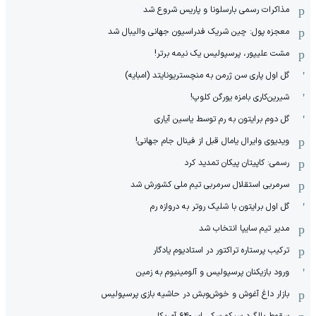
مذاکرات رسمی بارسلونا و پاریس شروع شد
معجزه پول: چین شریک فدراسیون جهانی والیبال شد
مشت علیپور، پرسپولیس یک نیمه برتر!
گل اول پاری سن ژرمن به منچستریونایتد (امبایه)
شیرین‌کاری بامزه یورگن کلوپ!
گل دوم برایتون به رم توسط یاسین آیاری
ویدیوی وایرال یامال قبل از فینال جام جهانی!
رسمی: کاپیتان پیکان تمدید کرد
سرمربی استقلال سرمربی تیم ملی کشورش شد
گل اول برایتون با شلیک روتر به دروازه رم
مدیر تیم سایپا انتخاب شد
ترکیب پرستاره تراکتور در استادیوم یادگار
ورود بازیکنان پرسپولیس و آلومینیوم به زمین
بازار داغ آغوش و خوش‌و‌بش در حاشیه بازی پرسپولیس