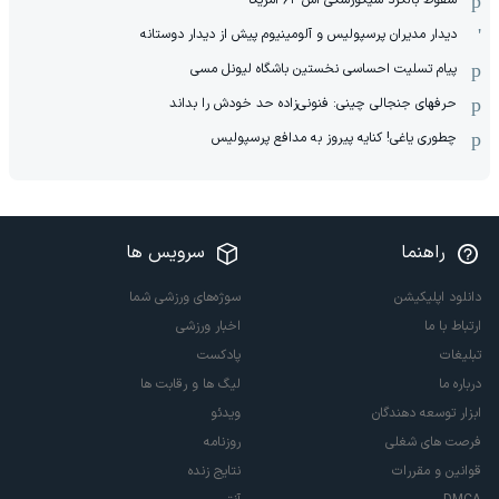
سقوط بالگرد سیکورسکی اس-۶۴ آمریکا
دیدار مدیران پرسپولیس و آلومینیوم پیش از دیدار دوستانه
پیام تسلیت احساسی نخستین باشگاه لیونل مسی
حرفهای جنجالی چینی: فنونی‌زاده حد خودش را بداند
چطوری یاغی! کنایه پیروز به مدافع پرسپولیس
راهنما
سرویس ها
دانلود اپلیکیشن
سوژه‌های ورزشی شما
ارتباط با ما
اخبار ورزشی
تبلیغات
پادکست
درباره ما
لیگ ها و رقابت ها
ابزار توسعه دهندگان
ویدئو
فرصت های شغلی
روزنامه
قوانین و مقررات
نتایج زنده