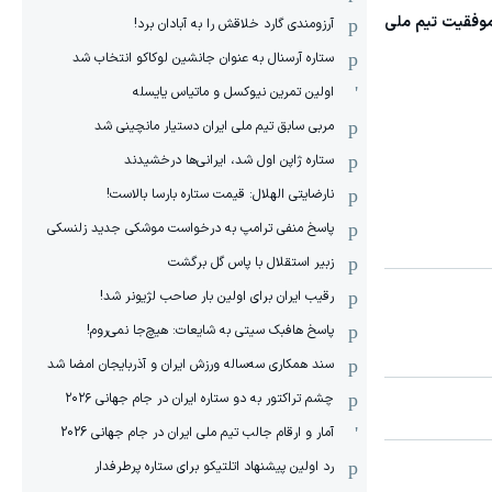
 موفقیت تیم ملی
آرزومندی گارد خلاقش را به آبادان برد!
ستاره آرسنال به عنوان جانشین لوکاکو انتخاب شد
اولین تمرین نیوکسل و ماتیاس یایسله
مربی سابق تیم ملی ایران دستیار مانچینی شد
ستاره ژاپن اول شد، ایرانی‌ها درخشیدند
نارضایتی الهلال: قیمت ستاره بارسا بالاست!
پاسخ منفی ترامپ به درخواست موشکی جدید زلنسکی
زبیر استقلال با پاس گل برگشت
رقیب ایران برای اولین بار صاحب لژیونر شد!
پاسخ هافبک سیتی به شایعات: هیچ‌جا نمی‌روم!
سند همکاری سه‌ساله‌ ‌ورزش ایران و آذربایجان امضا شد
چشم تراکتور به دو ستاره ایران در جام جهانی ۲۰۲۶
آمار و ارقام جالب تیم ملی ایران در جام جهانی 2026
رد اولین پیشنهاد اتلتیکو برای ستاره پرطرفدار