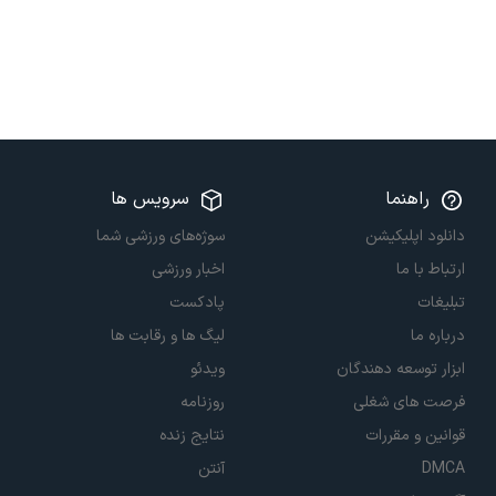
راهنما
سرویس ها
دانلود اپلیکیشن
سوژه‌های ورزشی شما
ارتباط با ما
اخبار ورزشی
تبلیغات
پادکست
درباره ما
لیگ ها و رقابت ها
ابزار توسعه دهندگان
ویدئو
فرصت های شغلی
روزنامه
قوانین و مقررات
نتایج زنده
DMCA
آنتن