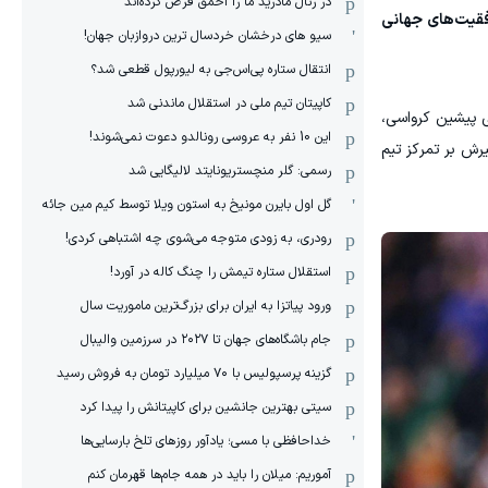
در رئال مادرید ما را احمق فرض کرده‌اند
وفقیت‌های جهانی
سیو های درخشان خردسال ترین دروازبان جهان!
انتقال ستاره پی‌اس‌جی به لیورپول قطعی شد؟
کاپیتان تیم ملی در استقلال ماندنی شد
یلیچ، سرمربی پیشین کرواسی،
این 10 نفر به عروسی رونالدو دعوت نمی‌شوند!
رش بر تمرکز تیم
رسمی: گلر منچستریونایتد لالیگایی شد
گل اول بایرن مونیخ به استون ویلا توسط کیم مین جائه
رودری، به زودی متوجه می‌شوی چه اشتباهی کردی!
استقلال ستاره تیمش را چنگ کاله در آورد!
ورود پیاتزا به ایران برای بزرگ‌ترین ماموریت سال
جام باشگاه‌های جهان تا ۲۰۲۷ در سرزمین والیبال
گزینه پرسپولیس با ۷۰ میلیارد تومان به فروش رسید
سیتی بهترین جانشین برای کاپیتانش را پیدا کرد
خداحافظی با مسی؛ یادآور روزهای تلخ بارسایی‌ها
آموریم: میلان را باید در همه جام‌ها قهرمان کنم