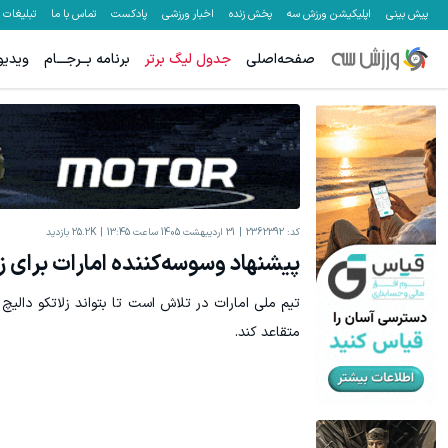
پیش بینی
اپلیکیشن ورزش سه
پخش زنده
اخبار ورزشی
پادکست
تماس با ما
تبلیغات
صفحه‌اصلی
جدول لیگ برتر
برنامه بــرجـــام
ویدیو
کد:
2362392
31 اردیبهشت 1405 ساعت 13:45
25.2K
بازدید
پیشنهاد وسوسه‌کننده امارات برای زل
تیم ملی امارات در تلاش است تا بتواند زلاتکو دالی
متقاعد کند.