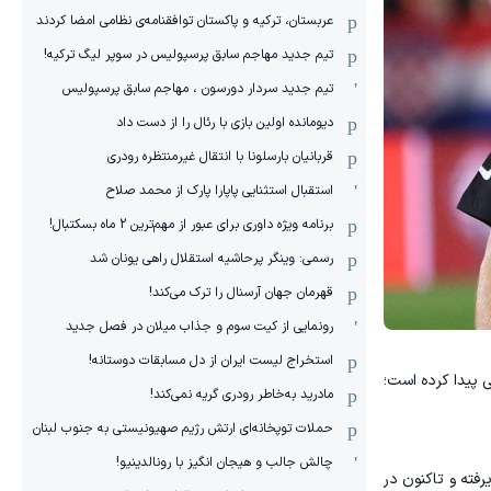
عربستان، ترکیه و پاکستان توافقنامه‌ی نظامی امضا کردند
تیم جدید مهاجم سابق پرسپولیس در سوپر لیگ ترکیه!
تیم جدید سردار دورسون ، مهاجم سابق پرسپولیس
دیومانده اولین بازی با رئال را از دست داد
قربانیان بارسلونا با انتقال غیرمنتظره رودری
استقبال استثنایی پاپارا پارک از محمد صلاح
برنامه ویژه داوری برای عبور از مهم‌ترین 2 ماه بسکتبال!
رسمی: وینگر پرحاشیه استقلال راهی یونان شد
قهرمان جهان آرسنال را ترک می‌کند!
رونمایی از کیت سوم و جذاب میلان در فصل جدید
استخراج لیست ایران از دل مسابقات دوستانه!
ی پیدا کرده است؛
مادرید به‌خاطر رودری گریه نمی‌کند!
حملات توپخانه‌ای ارتش رژیم صهیونیستی به جنوب لبنان
چالش جالب و هیجان انگیز با رونالدینیو!
 است؛ مربی‌ای که از آوریل ۲۰۲۵ این مسئولیت را پذیرفته و تاکنون در