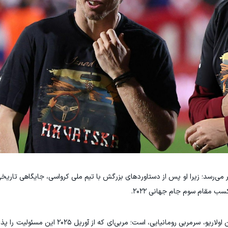
ر می‌رسد؛ زیرا او پس از دستاوردهای بزرگش با تیم ملی کرواسی، جایگاهی تاریخ
در حال حاضر، هدایت تیم ملی امارات بر عهده کوزمین اولاریو، سرمربی رومانیایی،