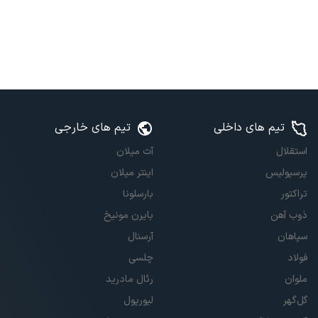
تیم های داخلی
تیم های خارجی
استقلال
آث میلان
پرسپولیس
اینتر میلان
تراکتور
بارسلونا
ذوب آهن
بایرن مونیخ
سپاهان
آرسنال
فولاد
چلسی
ملوان
رئال مادرید
گل‌گهر
لیورپول