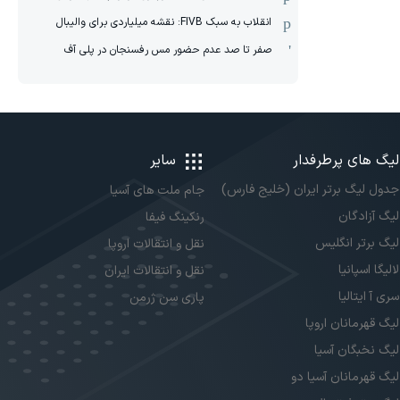
انقلاب به سبک FIVB: نقشه میلیاردی برای والیبال
صفر تا صد عدم حضور مس رفسنجان در پلی آف
لیگ های پرطرفدار
سایر
جدول لیگ برتر ایران (خلیج فارس)
جام ملت های آسیا
لیگ آزادگان
رنکینگ فیفا
لیگ برتر انگلیس
نقل و انتقالات اروپا
لالیگا اسپانیا
نقل و انتقالات ایران
سری آ ایتالیا
پاری سن ژرمن
لیگ قهرمانان اروپا
لیگ نخبگان آسیا
لیگ قهرمانان آسیا دو