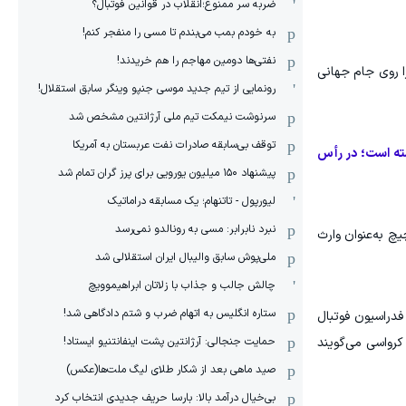
ضربه سر ممنوع؛انقلاب در قوانین فوتبال؟
به خودم بمب می‌بندم تا مسی را منفجر کنم!
نفتی‌ها دومین مهاجم را هم خریدند!
ا روی جام جهانی
رونمایی از تیم جدید موسی جنپو وینگر سابق استقلال!
سرنوشت نیمکت تیم ملی آرژانتین مشخص شد
توقف بی‌سابقه صادرات نفت عربستان به آمریکا
سته است؛ در رأس
پیشنهاد ۱۵۰ میلیون یورویی برای پرز گران تمام شد
لیورپول - تاتنهام؛ یک مسابقه دراماتیک
نبرد نابرابر: مسی به رونالدو نمی‌رسد
چ به‌عنوان وارث
ملی‌پوش سابق والیبال ایران استقلالی شد
چالش جالب و جذاب با زلاتان ابراهیموویچ
ستاره انگلیس به اتهام ضرب و شتم دادگاهی شد!
دراسیون فوتبال
حمایت جنجالی: آرژانتین پشت اینفانتنیو ایستاد!
م زیر ۲۱ سال، منابع متعدد در فوتبال کرواسی می‌گویند
صید ماهی بعد از شکار طلای لیگ ملت‌ها(عکس)
بی‌خیال درآمد بالا: بارسا حریف جدیدی انتخاب کرد