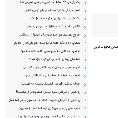
یک بازیکن ۳۸ ساله جانشین مرتضی شریفی شد!
آسیب‌دیدگی شدید مدافع جوان در پیکانشهر
یک خرید لیگ برتری دیگر هم کنسل شد
آکادمی، امید تازه استقلال در روزهای سخت
خروج هواپیماهای سوخت‌رسان آمریکا از اسرائیل
تفکری: به دادگاه cas درخواست لغو پلی‌اف را دادیم
تفکری: اتفاقاتی که برای مس افتاد ناعادلانه بود
استقبال پرشور: اسطوره اروگوئه بازگشت!
اخراج عجیب در بازی دوستانه پیکان - نساجی
لحظه به لحظه با اخبار نقل و انتقالات ایران
حمله سنگین قهرمان المپیک روسیه به لهستان
رونمایی از پیراهن سوم میلان: متفاوت‌تر از همیشه!
رونمایی از کاپیتان جدید؛ اقدام جالب سهراب در استقلال
گلایه های بازیکن آمریکایی تیم استقلال از مدیریت
مصاحبه جنجالی ایجنت رودری درباره پیشنهاد رئال!