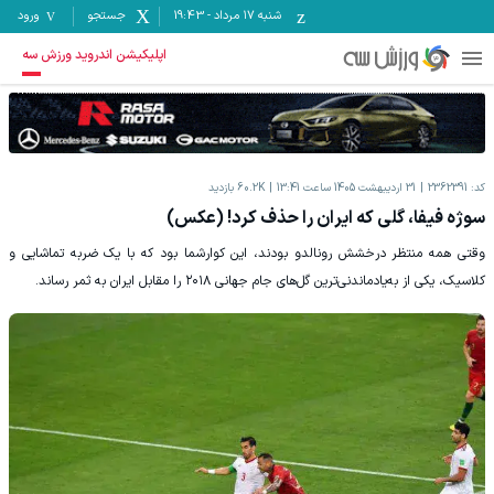
شنبه ۱۷ مرداد
-
19:43
جستجو
ورود
اپلیکیشن اندروید ورزش سه
کد:
2362391
31 اردیبهشت 1405 ساعت 13:41
60.2K
بازدید
سوژه فیفا، گلی که ایران را حذف کرد! (عکس)
وقتی همه منتظر درخشش رونالدو بودند، این کوارشما بود که با یک ضربه تماشایی و
کلاسیک، یکی از به‌یادماندنی‌ترین گل‌های جام جهانی ۲۰۱۸ را مقابل ایران به ثمر رساند.