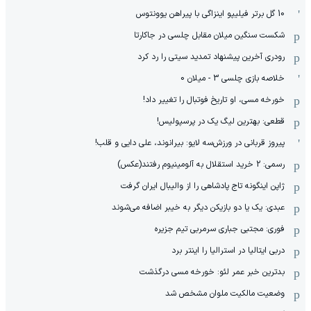
10 گل برتر فیلیپو اینزاگی با پیراهن یوونتوس
شکست سنگین میلان مقابل چلسی در جاکارتا
رودری آخرین پیشنهاد تمدید سیتی را رد کرد
خلاصه بازی چلسی 3 - میلان 0
خورخه مسی، او تاریخ فوتبال را تغییر داد!
قطعی: بهترین لیگ یک در پرسپولیس!
پیروز قربانی در ورزش‌سه لایو: بیرانوند، علی دایی و قلب!
رسمی: 2 خرید استقلال به آلومینیوم رفتند(عکس)
ژاپن اینگونه تاج پادشاهی را از والیبال ایران گرفت
عبدی: یک یا دو بازیکن دیگر به خیبر اضافه می‌شوند
فوری: مجتبی جباری سرمربی تیم جزیره
دربی ایتالیا در استرالیا را اینتر برد
بدترین خبر عمر لئو: خورخه مسی درگذشت
وضعیت مالکیت ملوان مشخص شد