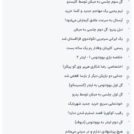
گل سوم چلسی به میلان توسط کایسدو
تیم یحیی یک مهاجم جدید و آشنا خرید
آرسنال به سرعت عاشق گیمارش می‌شود!
دبل پدرو؛ گل دوم چلسی به میلان
یک ایرانی سرمربی تکواندوی قزاقستان شد
رسمی: کاپیتان وفادار رم یک ساله بست
خلاصه بازی یوونتوس 1 - اینتر 2
اختصاصی: رضا شکاری هی‌یر وی‌ گو پیکان!
جدایی دو بازیکن دیگر از بارسا قطعی شد
گل اول یوونتوس به اینتر (کنسیسائو)
گل اول چلسی به میلان توسط پدرو
خودنمایی سریع خرید جدید شهربابک
رقیب کوکوریا قصد تسلیم شدن ندارد!
گل دوم اینتر به یوونتوس (دیوف)
هیچ پیشنهادی ندارم و در سیتی می‌مانم