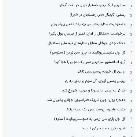
سرمربی لیگ یکی، دستیار نوری در نفت آبادان
رسمی: کاپیتان مس رفسنجان در شیراز
مصدومیت ستاره بدشانس یونایتد مقابل پی‌اس‌جی
درخواست استقلال از آدان: کمتر از پارسال پول بگیر!
محک جدی ‌جوانان مقابل ستاره‌های تیم ملی بسکتبال
گل اول منچستریونایتد به پاری سن ژرمن (امبئومبو)
آریو اسلامشهر سرمربی مس رفسنجان را هوا کرد!
اولین گل خورده پرسپولیسِ تارتار
بریس یاسین آیاری، گل سوم برایتون به رم
مذاکرات رسمی بارسلونا و پاریس شروع شد
معجزه پول: چین شریک فدراسیون جهانی والیبال شد
مشت علیپور، پرسپولیس یک نیمه برتر!
گل اول پاری سن ژرمن به منچستریونایتد (امبایه)
شیرین‌کاری بامزه یورگن کلوپ!