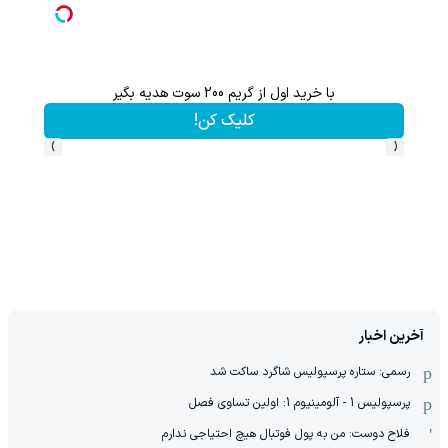
ثبت نام کن؛خرید کن؛نقره ببر
کلیک کن!
›
‹
آخرین اخبار
رسمی: ستاره پرسپولیس شاگرد ساکت شد
پرسپولیس 1 - آلومینیوم 1: اولین تساوی فصل
فلاح دوست: من به پول فوتبال هیچ احتیاجی ندارم