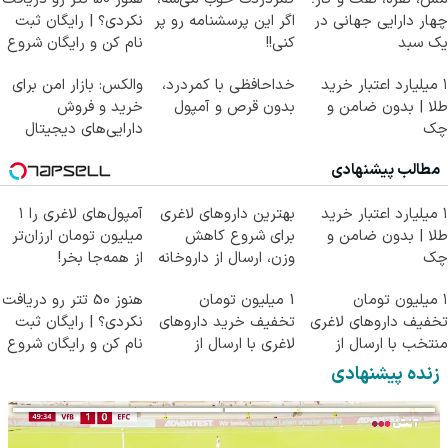
چهار دارایی جهانی در
اگر این پرسشنامه رو پر
نکردی؟ | رایگان ثبت
یک سبد
کنی!!
نام کن و رایگان شروع
کن!
۱ میلیارد اعتبار خرید
خداحافظی با کمردرد،
والکس: بازار امن برای
طلا | بدون ضامن و
بدون قرص و آمپول
خرید و فروش
چک
دارایی‌های دیجیتال
مطالب پیشنهادی
۱ میلیارد اعتبار خرید
بهترین داروهای لاغری
آمپول‌های لاغری را ۱
طلا | بدون ضامن و
برای شروع کاهش
میلیون تومان ارزان‌تر
چک
وزن، ارسال از داروخانه
از همه‌جا بخر!
های نزدیکت!
۱ میلیون تومان
1 میلیون تومان
هنوز 50 تتر رو دریافت
تخفیف داروهای لاغری
تخفیف خرید داروهای
نکردی؟ | رایگان ثبت
منتخب با ارسال از
لاغری با ارسال از
نام کن و رایگان شروع
داروخانه نزدیکت
داروخانه و پک یخ!
کن!
زنده پیشنهادی