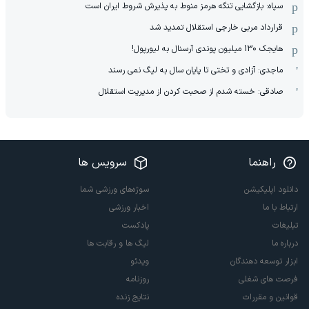
سپاه: بازگشایی تنگه هرمز منوط به پذیرش شروط ایران است
قرارداد مربی خارجی استقلال تمدید شد
هایجک 130 میلیون پوندی آرسنال به لیورپول!
ماجدی: آزادی و تختی تا پایان سال به لیگ نمی رسند
صادقی: خسته شدم از صحبت کردن از مدیریت استقلال
راهنما
سرویس ها
دانلود اپلیکیشن
سوژه‌های ورزشی شما
ارتباط با ما
اخبار ورزشی
تبلیغات
پادکست
درباره ما
لیگ ها و رقابت ها
ابزار توسعه دهندگان
ویدئو
فرصت های شغلی
روزنامه
قوانین و مقررات
نتایج زنده