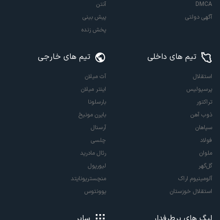
DMCA
آنتن
آگهی دولتی
پیش بینی
پخش زنده
تیم های داخلی
تیم های خارجی
استقلال
آث میلان
پرسپولیس
اینتر میلان
تراکتور
بارسلونا
ذوب آهن
بایرن مونیخ
سپاهان
آرسنال
فولاد
چلسی
ملوان
رئال مادرید
گل‌گهر
لیورپول
آلومینیوم اراک
منچستریونایتد
استقلال خوزستان
یوونتوس
لیگ های پرطرفدار
سایر