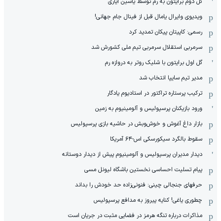
گل دوم برایتون به رم توسط یاسین آیاری
ویدیوی وایرال یامال قبل از فینال جام جهانی!
رسمی: کاپیتان پیکان تمدید کرد
سرمربی استقلال سرمربی تیم ملی کشورش شد
گل اول برایتون با شلیک روتر به دروازه رم
مدیر تیم سایپا انتخاب شد
ترکیب پرستاره تراکتور در استادیوم یادگار
ورود بازیکنان پرسپولیس و آلومینیوم به زمین
بازار داغ آغوش و خوش‌و‌بش در حاشیه بازی پرسپولیس
سقوط بالگرد سیکورسکی اس-۶۴ آمریکا
دیدار مدیران پرسپولیس و آلومینیوم پیش از دیدار دوستانه
پیام تسلیت احساسی نخستین باشگاه لیونل مسی
حرفهای جنجالی چینی: فنونی‌زاده حد خودش را بداند
چطوری یاغی! کنایه پیروز به مدافع پرسپولیس
مذاکرات درباره تنگه هرمز در فضایی مثبت در جریان است