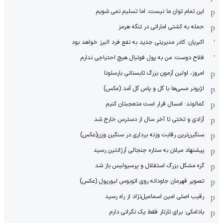
این تمام توان ما نیست، اما تسلیم نمی شویم
حمله به کشتی اماراتی در تنگه هرمز
اکبریان: کادر مدیریتی جدید به نفع فرد البرز خواهد بود
فلاح دوست: من به پول فوتبال هیچ احتیاجی ندارم
امروز، اولین آزمون بزرگ تابستانی بارسلونا
لژیونر مسی‌ها با گل و پاس گل آمد (عکس)
کمالوند: امسال قرار است متعجبتان کنیم
آزادی و تختی تا آخر سال از دسترس خارج شد
سنگین‌ترین رقابت وزنه برداری در سنگین وزن(عکس)
پیشنهاد میلان به ستاره جنجالی آرژانتین رسید
گره مشکل بزرگ استقلال و پرسپولیس باز شد
تصویر قهرمان جاودانه روی اتوبوس لیورپول (عکس)
رقیب اصلی امین اسماعیل‌نژاد از راه رسید
بادامکی: برای تارتار فقط یک نگرانی دارم