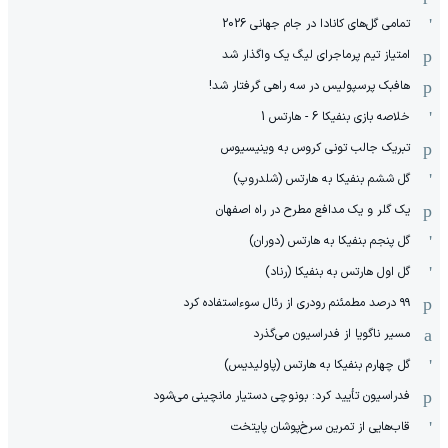
تمامی گل‌های کانادا در جام جهانی 2026
امتیاز تیم پرماجرای لیگ یک واگذار شد
هافبک پرسپولیس در سه راهی گرفتار شد!
خلاصه بازی بنفیکا 6 - هارتس 1
تبریک جالب تونی کروس به وینیسیوس
گل ششم بنفیکا به هارتس (شلدروپ)
یک گلر و یک مدافع مطرح در راه اصفهان
گل پنجم بنفیکا به هارتس (دوران)
گل اول هارتس به بنفیکا (رناد)
۹۹ درصد مطمئنم رودری از رئال سوءاستفاده کرد
مسیر ناگویا از فدراسیون می‌گذرد
گل چهارم بنفیکا به هارتس (پاولیدیس)
فدراسیون تأیید کرد: بونوچی دستیار مانچینی می‌شود
قاب‌هایی از تمرین سرخ‌پوشان پایتخت