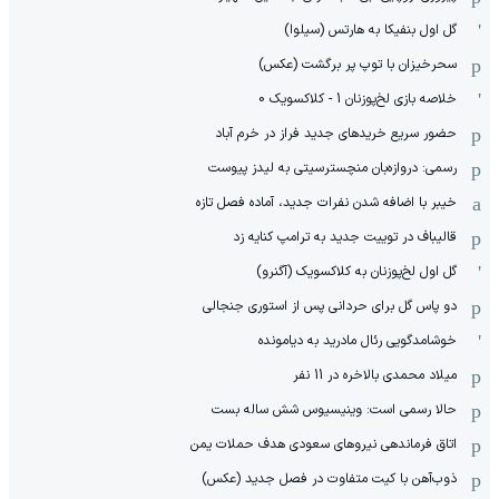
گل اول بنفیکا به هارتس (سیلوا)
سحرخیزان با توپ پر برگشت (عکس)
خلاصه بازی لخ‌پوزنان 1 - کلاکسویک 0
حضور سریع خریدهای جدید فراز در خرم آباد
رسمی: دروازه‌بان منچسترسیتی به لیدز پیوست
خیبر با اضافه شدن نفرات جدید، آماده فصل تازه
قالیباف در توییت جدید به ترامپ کنایه زد
گل اول لخ‌پوزنان به کلاکسویک (آگنرو)
دو پاس گل برای حردانی پس از استوری جنجالی
خوشامدگویی رئال مادرید به دیامونده
میلاد محمدی بالاخره در 11 نفر
حالا رسمی است: وینیسیوس شش ساله بست
اتاق فرماندهی نیروهای سعودی هدف حملات یمن
ذوب‌آهن با کیت متفاوت در فصل جدید (عکس)