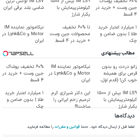
60% تخفیف پوشاک
IM LS9 بیش از 1500
IM LS7 لوکس ترین
جین وست + خرید در
کیلومترپیمایش با
شاسی بلند برقی ایران
4 قسط
یکبار شارژ
۱ میلیارد اعتبار خرید
تا %60 تخفیف
نیکاموتور نماینده IM
طلا | بدون ضامن و
محصولات جین وست
Motor و Lynk&Co در
چک
+ خرید در 4 قسط
ایران
مطالب پیشنهادی
زانو دردت رو بدون
نیکاموتور نماینده IM
60% تخفیف پوشاک
قرص برای همیشه
Motor و Lynk&Co در
جین وست + خرید در
خوب کن! (قدم اول،
ایران
4 قسط
پرسش‌نامه)
IM LS9 بیش از 1500
این دکتر شیرازی کرم
۱ میلیارد اعتبار خرید
کیلومترپیمایش با
ترمیم زخم ایرانی را
طلا | بدون ضامن و
یکبار شارژ
ساخت!!!
چک
دیدگاه‌ها
لطفا قبل از ارسال دیدگاه خود، حتما
قوانین و مقررات
را مطالعه فرمایید.