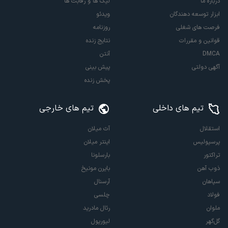
درباره ما
لیگ ها و رقابت ها
ابزار توسعه دهندگان
ویدئو
فرصت های شغلی
روزنامه
قوانین و مقررات
نتایج زنده
DMCA
آنتن
آگهی دولتی
پیش بینی
پخش زنده
تیم های داخلی
تیم های خارجی
استقلال
آث میلان
پرسپولیس
اینتر میلان
تراکتور
بارسلونا
ذوب آهن
بایرن مونیخ
سپاهان
آرسنال
فولاد
چلسی
ملوان
رئال مادرید
گل‌گهر
لیورپول