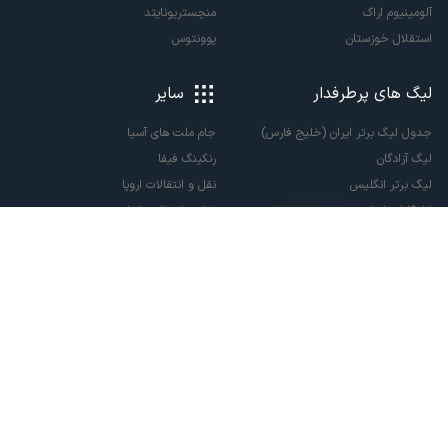
آلومینیوم اراک
منچستریونایتد
استقلال خوزستان
یوونتوس
لیگ های پرطرفدار
سایر
جدول لیگ برتر ایران (خلیج فارس)
جام ملت های آسیا
لیگ آزادگان
رنکینگ فیفا
لیگ برتر انگلیس
نقل و انتقالات اروپا
لالیگا اسپانیا
نقل و انتقالات ایران
سری آ ایتالیا
پاری سن ژرمن
لیگ قهرمانان اروپا
لیگ نخبگان آسیا
لیگ قهرمانان آسیا دو
لیگ برتر فوتسال