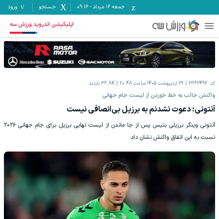
جمعه ۱۶ مرداد
-
09:16
جستجو
ورود
اپلیکیشن اندروید ورزش سه
کد:
2362492
31 اردیبهشت 1405 ساعت 20:48
36.8K
بازدید
‫واکنش جالب به خط خوردن از لیست جام جهانی
‫آنتونی: دعوت نشدنم به برزیل بی‌انصافی نیست
‫آنتونی وینگر برزیلی بتیس پس از جا ماندن از لیست نهایی برزیل برای جام جهانی ۲۰۲۶
نسبت به این اتفاق واکنش نشان داد.