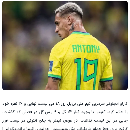
‫کارلو آنچلوتی سرمربی تیم ملی برزیل روز ۱۸ می لیست نهایی و ۲۶ نفره خود
را اعلام کرد. آنتونی با وجود آمار ۱۴ گل و ۹ پاس گل در فصلی که گذشت،
جایی در این لیست نداشت. در عوض نیمار به جای آنتونی در لیست قرار
گرفت و در خط حمله بازیکنانی مثل وینیسیوس جونیور، رافینیا و اندریک او را