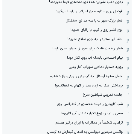
بدون عقب نشینی: همه تورنمنت‌های فیفا تحریمند!
فوتبال برای ستاره سابق اسپانیا و بارسا می‌گرید
قمار بزرگ سهراب با سه مدافع استقلال
اوج فشار روی رافینیا با رقبای جدید!
لطفا این ستاره را به جای صلاح نخرید!
شش راه حل فلیک برای عبور از بحران جدی بارسا
پیام احساسی یایسله آب روی آتش بود!
روزبه دستیار نمادین سهراب کنار زمین
ادعای ستاره آرسنال: به گیمارش و وینی نیاز داشتیم
پرداختی فیفا به اردن بعد از اتهام به اینفانتینو!
جلسه تمرینی شیاطین سرخ
شب کابوس‌وار میلاد محمدی در کنفرانس اروپا
مسی و نیمار، زوج تکرار نشدنی آبی اناری‌ها
ترامپ: شخصاً در مذاکرات با ایران درگیر هستم
واکنش سرمربی نیوکسل به انتقال گیمارش به آرسنال