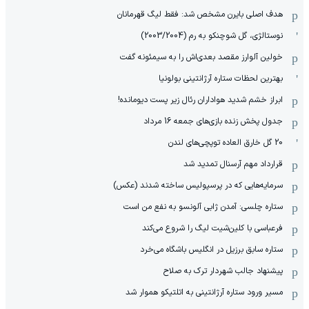
هدف اصلی بایرن مشخص شد: فقط لیگ قهرمانان
نوستالژی، گل شوچنکو به رم (2003/2004)
خولین آلوارز مقصد بعدی‌اش را به سیمئونه گفت
بهترین لحظات ستاره آرژانتینی بولونیا
ابراز خشم شدید هواداران رئال زیر پست دیومانده!
جدول پخش زنده بازی‌های جمعه 16 مرداد
20 گل خارق العاده توپچی‌های لندن
قرارداد مهم آرسنال تمدید شد
سرمایه‌هایی که در پرسپولیس ساخته شدند (عکس)
ستاره چلسی: آمدن ژابی آلونسو به نفع من است
فرعباسی با کلین‌شیت لیگ را شروع می‌کند
ستاره سابق برزیل در انگلیس باشگاه می‌خرد
پیشنهاد جالب شهردار ترک به صلاح
مسیر ورود ستاره آرژانتینی به اتلتیکو هموار شد