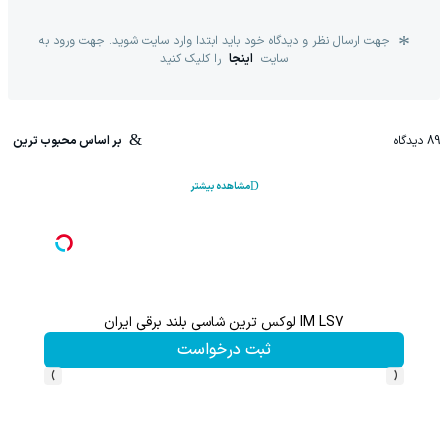
جهت ارسال نظر و دیدگاه خود باید ابتدا وارد سایت شوید. جهت ورود به
سایت
اینجا
را کلیک کنید
89
دیدگاه
بر اساس محبوب ترین
مشاهده بیشتر
تا %60 تخفیف محصولات جین وست + خرید در 4 قسط
درخواست
مشاهده و خرید
›
‹