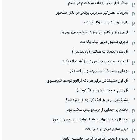
هدف قرار دادن اهداف متخاصم در قشم
‏تمرینات نفس‌گیر سرمربی یونانی در تالار مشحون
بازی دوستانه بارسلونا لغو شد
اولین روز ویکتور مونیوز در ترکیب لیورپولی‌ها
مجری مشهور مربی لیگ یک شد
گل سوم بنفیکا به هارتس (پاولیدیس)
اولین تمرین پرسپولیس در بازگشت از ترکیه
جدایی سنتر ۲۱۸ سانتی‌متری از استقلال
گل اول بشیکتاش برابر هرادک کرالوو توسط کلیچسوی
گل دوم بنفیکا به هارتس (آرائوخو)
بشیکتاش برابر هرادک کرالوو 10 نفره شد!
کاظمیان: جدایی از پرسپولیس سخت بود
بیخیال جذب مهاجم: فقط توافق با رامین رضاییان!
مربی سابق میلان از دنیا رفت
پیروزی اروپایی آبی‌ها با گلزنی جانشین اللهیار